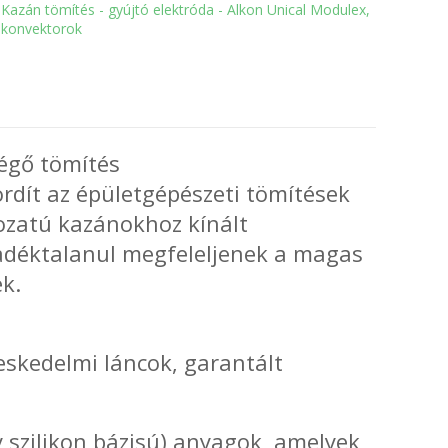
Kazán tömítés - gyújtó elektróda - Alkon Unical Modulex,
konvektorok
égő tömítés
ordít az épületgépészeti tömítések
rozatú kazánokhoz kínált
radéktalanul megfeleljenek a magas
k.
reskedelmi láncok, garantált
gy szilikon bázisú) anyagok, amelyek