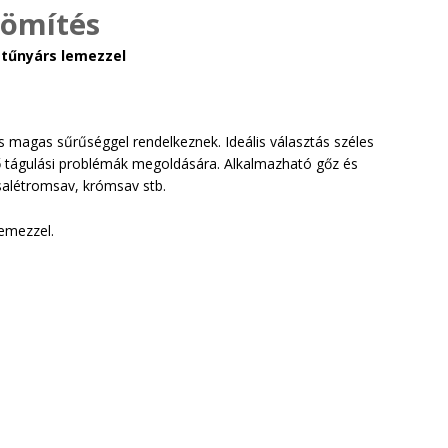
tömítés
 tűnyárs lemezzel
és magas sűrűséggel rendelkeznek. Ideális választás széles
 tágulási problémák megoldására. Alkalmazható gőz és
 salétromsav, krómsav stb.
emezzel.