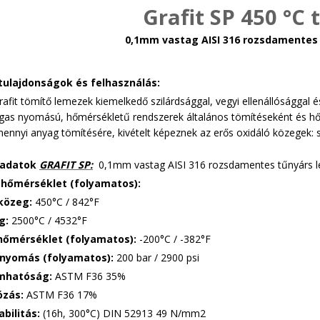
Grafit SP 450 °C 
0,1mm vastag AISI 316 rozsdamentes
tulajdonságok és felhasználás:
rafit tömítő lemezek kiemelkedő szilárdsággal, vegyi ellenállósággal 
gas nyomású, hőmérsékletű rendszerek általános tömítéseként és hő
mennyi anyag tömítésére, kivételt képeznek az erős oxidáló közegek:
 adatok
GRAFIT SP:
0,1mm vastag AISI 316 rozsdamentes tűnyárs l
 hőmérséklet (folyamatos):
közeg:
450°C / 842°F
eg:
2500°C / 4532°F
őmérséklet (folyamatos):
-200°C / -382°F
nyomás (folyamatos):
200 bar / 2900 psi
mhatóság:
ASTM F36 35%
ózás:
ASTM F36 17%
bilitás:
(16h, 300°C) DIN 52913 49 N/mm2