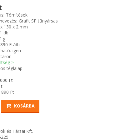
t
us:
Tömítések
nevezés:
Grafit SP tűnyársas
 x 130 x 2 mm
1 db
0 g
890 Ft/db
ható:
igen
ktáron
öltség >
os téglalap
 000
Ft
t
 890
Ft
KOSÁRBA
ök és Társai Kft.
6225