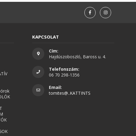
KAPCSOLAT
Cím:
Hajdúszoboszló, Baross u. 4.
Telefonszám:
TÍV
06 70 298-1356
Email:
nórok
tomites@..KATTINTS
OLÓK
T
UM
TÓK
GOK