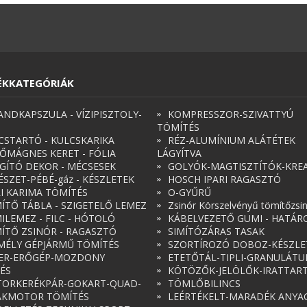
ÉKKATEGÓRIÁK
ANDKAPSZULA - VÍZIPISZTOLY-
KOMPRESSZOR-SZIVATTYÚ
TÖMÍTÉS
CSTARTÓ - KULCSKARIKA
RÉZ-ALUMÍNIUM ALÁTÉTEK
ŐMÁGNES KERET - FÓLIA
LÁGYÍTVA
ÁGÍTÓ DEKOR - MÉCSESEK
GOLYÓK-MAGTISZTÍTÓK-KREA
ÉSZET-PÉBÉ-gáz - KÉSZLETEK
HOSCH IPARI RAGASZTÓ
RI KARIMA TÖMÍTÉS
O-GYŰRŰ
ÍTŐ TÁBLA - SZIGETELŐ LEMEZ
Zsinór Körszelvényű tömítőzsi
ILEMEZ - FILC - HÓTOLÓ
KÁBELVEZETŐ GUMI - HATÁR
ÍTŐ ZSINÓR - RAGASZTÓ
SIMÍTÓZÁRAS TASAK
MÉLY GÉPJÁRMŰ TÖMÍTÉS
SZORTÍROZÓ DOBOZ-KÉSZLE
ER-ERŐGÉP-MOZDONY
ETETŐTÁL-TIPLI-GRANULÁT
ÉS
KÖTÖZŐK-JELÖLŐK-IRATTAR
ORKERÉKPÁR-GOKART-QUAD-
TÖMLŐBILINCS
AKMOTOR TÖMÍTÉS
LEÉRTÉKELT-MARADÉK ANYA