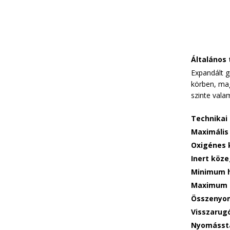
Általános 
Expandált g
körben, ma
szinte vala
Technikai
Maximális
Oxigénes 
Inert köz
Minimum h
Maximum 
Összenyo
Visszarug
Nyomássta