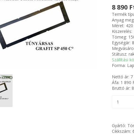
8 890 F
Termék típ
Anyag meg
Méret:
420
Kiszerelés:
Tömeg:
15
Egységár:
8
Megvásárol
Státusz:
ra
Szállítási k
Forma:
Lap
Nettó ár:
7
Áfa:
1 890
F
Bruttó ár:
8
Gyártó:
Tör
Cikkszám: