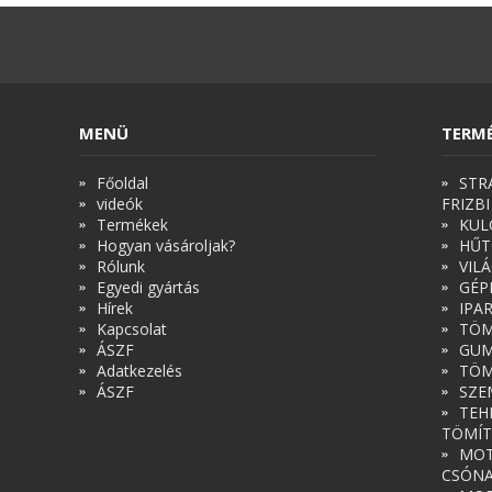
MENÜ
TERM
Főoldal
STR
videók
FRIZBI
Termékek
KUL
Hogyan vásároljak?
HŰT
Rólunk
VIL
Egyedi gyártás
GÉP
Hírek
IPA
Kapcsolat
TÖM
ÁSZF
GUM
Adatkezelés
TÖM
ÁSZF
SZE
TEH
TÖMÍT
MOT
CSÓN