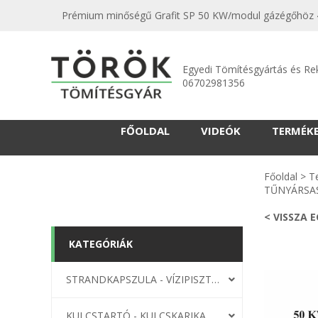
Prémium minőségű Grafit SP 50 KW/modul gázégőhöz 42
Egyedi Tömítésgyártás és Re
06702981356
FŐOLDAL
VIDEÓK
TERMÉK
Főoldal
>
T
TŰNYÁRSAS
< VISSZA 
KATEGÓRIÁK
STRANDKAPSZULA - VÍZIPISZTOLY-FRIZBI
KULCSTARTÓ - KULCSKARIKA