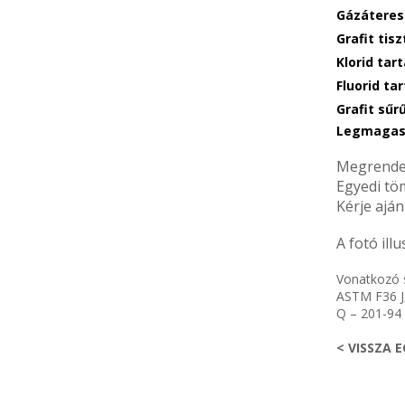
Gázáteres
Grafit tis
Klorid tar
Fluorid ta
Grafit sűr
Legmagasa
Megrendel
Egyedi töm
Kérje aján
A fotó illu
Vonatkozó 
ASTM F36 J
Q – 201-94
< VISSZA 