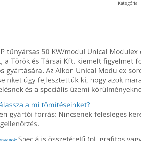
Kategória:
 SP tűnyársas 50 KW/modul Unical Modulex 
 a Török és Társai Kft. kiemelt figyelmet f
ós gyártására. Az Alkon Unical Modulex so
einket úgy fejlesztettük ki, hogy azok ma
elésnek és a speciális üzemi körülményekne
álassza a mi tömítéseinket?
en gyártói forrás: Nincsenek felesleges ke
gellenőrzés.
Speciális összetételű (pl. grafitos va
panyagok: