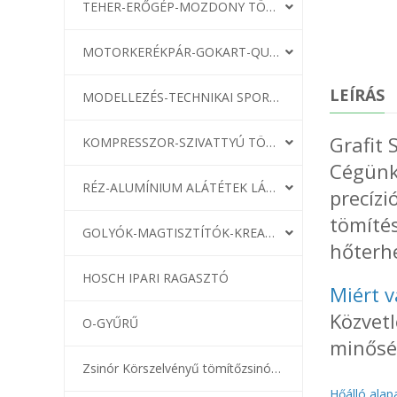
TEHER-ERŐGÉP-MOZDONY TÖMÍTÉS
MOTORKERÉKPÁR-GOKART-QUAD-CSÓNAKMOTOR TÖMÍTÉS
LEÍRÁS
MODELLEZÉS-TECHNIKAI SPORT-MODELLSPORT
Grafit
KOMPRESSZOR-SZIVATTYÚ TÖMÍTÉS
Cégünk,
RÉZ-ALUMÍNIUM ALÁTÉTEK LÁGYÍTVA
precízi
tömítés
GOLYÓK-MAGTISZTÍTÓK-KREATÍV
hőterh
HOSCH IPARI RAGASZTÓ
Miért v
Közvetl
O-GYŰRŰ
minősé
Zsinór Körszelvényű tömítőzsinórok
Hőálló ala