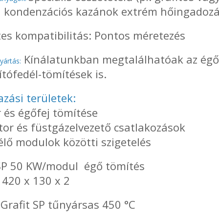
 a kondenzációs kazánok extrém hőingadozá
es kompatibilitás: Pontos méretezés
Kínálatunkban megtalálhatóak az égőf
yártás:
títófedél-tömítések is.
zási területek:
 és égőfej tömítése
tor és füstgázelvezető csatlakozások
lő modulok közötti szigetelés
 SP 50 KW/modul égő tömítés
 420 x 130 x 2
Grafit SP tűnyársas 450 °C