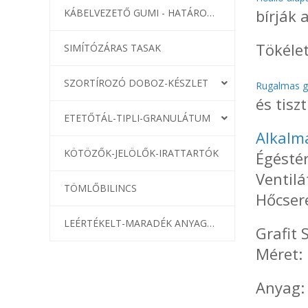
bírják
KÁBELVEZETŐ GUMI - HATÁROLÓK
Tökélet
SIMÍTÓZÁRAS TASAK
SZORTÍROZÓ DOBOZ-KÉSZLET
Rugalmas g
és tisz
ETETŐTÁL-TIPLI-GRANULÁTUM
Alkalma
KÖTÖZŐK-JELÖLŐK-IRATTARTÓK
Égéstér
Ventilá
TÖMLŐBILINCS
Hőcseré
LEÉRTÉKELT-MARADÉK ANYAGOK
Grafit
Méret:
Anyag: 