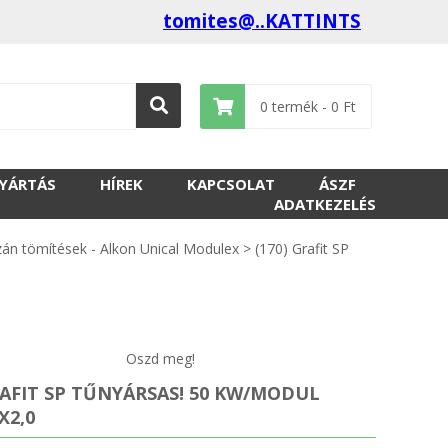
tomites@..KATTINTS
0
termék -
0
Ft
GYÁRTÁS
HÍREK
KAPCSOLAT
ÁSZF
ADATKEZELÉS
án tömítések - Alkon Unical Modulex
>
(170) Grafit SP
Oszd meg!
RAFIT SP TŰNYÁRSAS! 50 KW/MODUL
X2,0