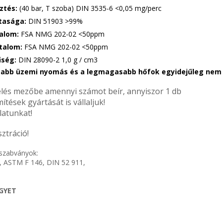
ztés:
(40 bar, T szoba) DIN 3535-6 <0,05 mg/perc
ztasága:
DIN 51903 >99%
talom:
FSA NMG 202-02 <50ppm
rtalom:
FSA NMG 202-02 <50ppm
űség:
DIN 28090-2 1,0 g / cm3
bb üzemi nyomás és a legmagasabb hőfok egyidejűleg nem l
és mezőbe amennyi számot beír, annyiszor 1 db
ítések gyártását is vállaljuk!
latunkat!
sztráció!
szabványok:
, ASTM F 146, DIN 52 911,
EGYET