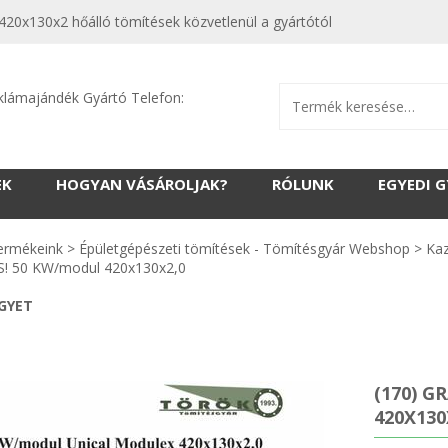
0x130x2 hőálló tömítések közvetlenül a gyártótól
klámajándék Gyártó Telefon:
EK
HOGYAN VÁSÁROLJAK?
RÓLUNK
EGYEDI 
ermékeink
>
Épületgépészeti tömítések - Tömítésgyár Webshop
>
Kaz
! 50 KW/modul 420x130x2,0
EGYET
(170) G
420X130