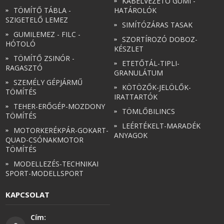
KÁBELVEZETŐ GUMI -
TÖMÍTŐ TÁBLA -
HATÁROLÓK
SZIGETELŐ LEMEZ
SIMÍTÓZÁRAS TASAK
GUMILEMEZ - FILC -
SZORTÍROZÓ DOBOZ-
HÓTOLÓ
KÉSZLET
TÖMÍTŐ ZSINÓR -
ETETŐTÁL-TIPLI-
RAGASZTÓ
GRANULÁTUM
SZEMÉLY GÉPJÁRMŰ
KÖTÖZŐK-JELÖLŐK-
TÖMÍTÉS
IRATTARTÓK
TEHER-ERŐGÉP-MOZDONY
TÖMLŐBILINCS
TÖMÍTÉS
LEÉRTÉKELT-MARADÉK
MOTORKERÉKPÁR-GOKART-
ANYAGOK
QUAD-CSÓNAKMOTOR
TÖMÍTÉS
MODELLEZÉS-TECHNIKAI
SPORT-MODELLSPORT
KAPCSOLAT
Cím: