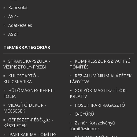
Kapcsolat
ÁSZF
Adatkezelés
ÁSZF
TERMÉKKATEGÓRIÁK
STRANDKAPSZULA -
KOMPRESSZOR-SZIVATTYÚ
VÍZIPISZTOLY-FRIZBI
TÖMÍTÉS
KULCSTARTÓ -
RÉZ-ALUMÍNIUM ALÁTÉTEK
KULCSKARIKA
LÁGYÍTVA
HŰTŐMÁGNES KERET -
GOLYÓK-MAGTISZTÍTÓK-
FÓLIA
KREATÍV
VILÁGÍTÓ DEKOR -
HOSCH IPARI RAGASZTÓ
MÉCSESEK
O-GYŰRŰ
GÉPÉSZET-PÉBÉ-gáz -
Zsinór Körszelvényű
KÉSZLETEK
tömítőzsinórok
IPARI KARIMA TÖMÍTÉS