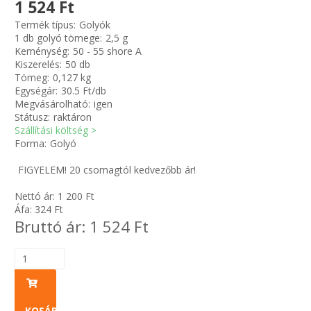
1 524 Ft
Termék típus:
Golyók
Zsinór Körszelvényű tömítőzsinórok
1 db golyó tömege:
2,5 g
Keménység:
50 - 55 shore A
Kiszerelés:
50 db
KÁBELVEZETŐ GUMI - HATÁROLÓK
Tömeg:
0,127 kg
Egységár:
30.5 Ft/db
SIMÍTÓZÁRAS TASAK
Megvásárolható:
igen
Státusz:
raktáron
Szállítási költség >
SZORTÍROZÓ DOBOZ-KÉSZLET
Forma:
Golyó
FIGYELEM! 20 csomagtól kedvezőbb ár!
ETETŐTÁL-TIPLI-GRANULÁTUM
Nettó ár:
1 200
Ft
KÖTÖZŐK-JELÖLŐK-IRATTARTÓK
Áfa:
324
Ft
Bruttó ár:
1 524
Ft
TÖMLŐBILINCS
LEÉRTÉKELT-MARADÉK ANYAGOK
KOSÁRBA