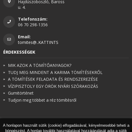
Hajdúszoboszló, Baross
u. 4.
Telefonszám:
06 70 298-1356
Email:
tomites@..KATTINTS
ÉRDEKESSÉGEK
MIK AZOK A TÖMÍTŐANYAGOK?
TUDJ MEG MINDENT A KARIMA TÖMÍTÉSEKRŐL
A TÖMÍTÉSEK FELADATA ÉS RENDSZEREZÉSE
VÍZIPISZTOLY EGY ÖRÖK NYÁRI SZÓRAKOZÁS
Gumitörténet
Tudjon meg többet a réz tömítésről
A honlapon használt sütik (cookie) elfogadásával, kényelmesebbé teheti a
© Török és Társai 2026 - Minden jog fenntartva
böngészést. A honlap további használatával hozzájárulását adja a sütik