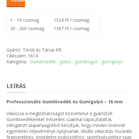
1 - 19 csomag
1524 Ft / csomag
20 - 200 csomag
1397 Ft / csomag
Gyártó:
Török és Társai Kft.
Cikkszám:
1614
Kategória:
Gumilövedék - golyó - gumibogyó - gumigolyó
LEÍRÁS
Professzionális Gumilövedék és Gumigolyó – 16 mm
Válassza a megbízhatóságot közvetlenül a gyártótól!
Gumilövedékeinket évtizedes szakmai tapasztalattal,
válogatott alapanyagokból készítjük, hogy minden lövésnél
egyenletes teljesítményt nyújtsanak. Ideális választás muzeális
fegyverekhez, önvédelmi eszközökhöz, sportlövészethez vagy