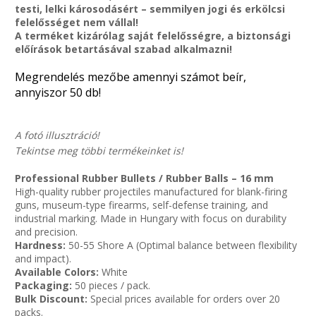
testi, lelki károsodásért – semmilyen jogi és erkölcsi
felelősséget nem vállal!
A terméket kizárólag saját felelősségre, a biztonsági
előírások betartásával szabad alkalmazni!
Megrendelés mezőbe amennyi számot beír,
annyiszor 50 db!
A fotó illusztráció!
Tekintse meg többi termékeinket is!
Professional Rubber Bullets / Rubber Balls – 16 mm
High-quality rubber projectiles manufactured for blank-firing
guns, museum-type firearms, self-defense training, and
industrial marking. Made in Hungary with focus on durability
and precision.
Hardness:
50-55 Shore A (Optimal balance between flexibility
and impact).
Available Colors:
White
Packaging:
50 pieces / pack.
Bulk Discount:
Special prices available for orders over 20
packs.