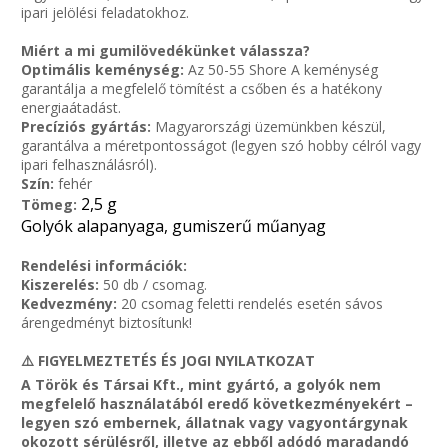
ipari jelölési feladatokhoz.
Miért a mi gumilövedékünket válassza?
Optimális keménység:
Az 50-55 Shore A keménység
garantálja a megfelelő tömítést a csőben és a hatékony
energiaátadást.
Precíziós gyártás:
Magyarországi üzemünkben készül,
garantálva a méretpontosságot (legyen szó hobby célról vagy
ipari felhasználásról).
Szín:
fehér
2,5 g
Tömeg:
Golyók alapanyaga, gumiszerű műanyag
Rendelési információk:
Kiszerelés:
50 db / csomag.
Kedvezmény:
20 csomag feletti rendelés esetén sávos
árengedményt biztosítunk!
⚠️ FIGYELMEZTETÉS ÉS JOGI NYILATKOZAT
A Török és Társai Kft., mint gyártó, a golyók nem
megfelelő használatából eredő következményekért –
legyen szó embernek, állatnak vagy vagyontárgynak
okozott sérülésről, illetve az ebből adódó maradandó