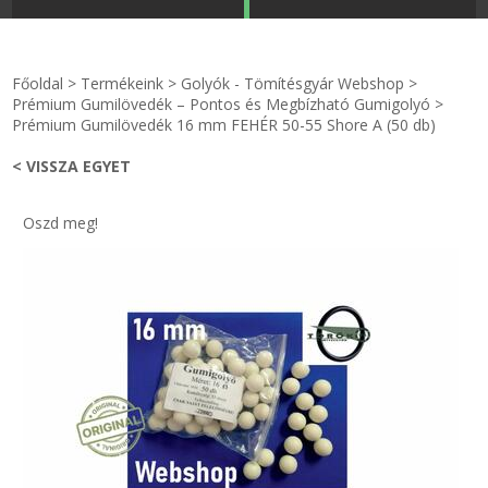
STRANDKAPSZULA - VÍZIPISZTOLY-FRIZBI
Főoldal
Főoldal
>
Termékeink
>
Golyók - Tömítésgyár Webshop
>
KULCSTARTÓ - KULCSKARIKA
videók
Prémium Gumilövedék – Pontos és Megbízható Gumigolyó
>
Prémium Gumilövedék 16 mm FEHÉR 50-55 Shore A (50 db)
HŰTŐMÁGNES KERET - FÓLIA
Termékek
< VISSZA EGYET
VILÁGÍTÓ DEKOR - MÉCSESEK
Hogyan vásároljak?
Oszd meg!
GÉPÉSZET-PÉBÉ-gáz - KÉSZLETEK
Rólunk
IPARI KARIMA TÖMÍTÉS
Egyedi gyártás
TÖMÍTŐ TÁBLA - SZIGETELŐ LEMEZ
Hírek
GUMILEMEZ - FILC - HÓTOLÓ
Kapcsolat
TÖMÍTŐ ZSINÓR - RAGASZTÓ
ÁSZF