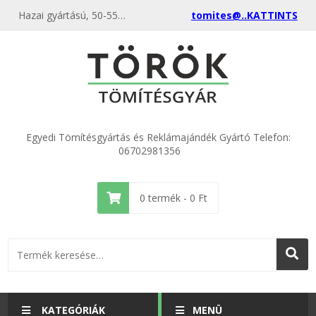
Hazai gyártású, 50-55 Shore A keménységű gumilövedékek elöltöltős és muzeális fegyverekhez, önvédelemre és gyakorlásra. 16mm-es méretben.
tomites@..KATTINTS
Egyedi Tömítésgyártás és Reklámajándék Gyártó Telefon:
06702981356
0
termék -
0
Ft
KATEGÓRIÁK
MENÜ