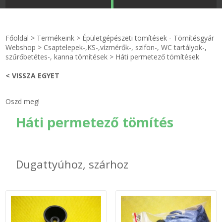
STRANDKAPSZULA - VÍZIPISZTOLY-FRIZBI
Főoldal
Főoldal
>
Termékeink
>
Épületgépészeti tömítések - Tömítésgyár
KULCSTARTÓ - KULCSKARIKA
videók
Webshop
>
Csaptelepek-,KS-,vízmérők-, szifon-, WC tartályok-,
szűrőbetétes-, kanna tömítések
>
Háti permetező tömítések
HŰTŐMÁGNES KERET - FÓLIA
Termékek
< VISSZA EGYET
VILÁGÍTÓ DEKOR - MÉCSESEK
Hogyan vásároljak?
Oszd meg!
Háti permetező tömítés
GÉPÉSZET-PÉBÉ-gáz - KÉSZLETEK
Rólunk
IPARI KARIMA TÖMÍTÉS
Egyedi gyártás
Dugattyúhoz, szárhoz
TÖMÍTŐ TÁBLA - SZIGETELŐ LEMEZ
Hírek
GUMILEMEZ - FILC - HÓTOLÓ
Kapcsolat
TÖMÍTŐ ZSINÓR - RAGASZTÓ
ÁSZF