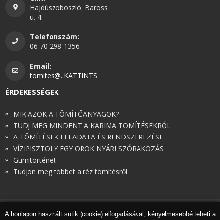
Hajdúszoboszló, Baross
u. 4.
Telefonszám:
06 70 298-1356
Email:
tomites@..KATTINTS
ÉRDEKESSÉGEK
MIK AZOK A TÖMÍTŐANYAGOK?
TUDJ MEG MINDENT A KARIMA TÖMÍTÉSEKRŐL
A TÖMÍTÉSEK FELADATA ÉS RENDSZEREZÉSE
VÍZIPISZTOLY EGY ÖRÖK NYÁRI SZÓRAKOZÁS
Gumitörténet
Tudjon meg többet a réz tömítésről
A honlapon használt sütik (cookie) elfogadásával, kényelmesebbé teheti a
© Török és Társai 2026 - Minden jog fenntartva