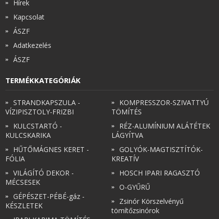
Hírek
Kapcsolat
ÁSZF
Adatkezelés
ÁSZF
TERMÉKKATEGÓRIÁK
STRANDKAPSZULA -
KOMPRESSZOR-SZIVATTYÚ
VÍZIPISZTOLY-FRIZBI
TÖMÍTÉS
KULCSTARTÓ -
RÉZ-ALUMÍNIUM ALÁTÉTEK
KULCSKARIKA
LÁGYÍTVA
HŰTŐMÁGNES KERET -
GOLYÓK-MAGTISZTÍTÓK-
FÓLIA
KREATÍV
VILÁGÍTÓ DEKOR -
HOSCH IPARI RAGASZTÓ
MÉCSESEK
O-GYŰRŰ
GÉPÉSZET-PÉBÉ-gáz -
Zsinór Körszelvényű
KÉSZLETEK
tömítőzsinórok