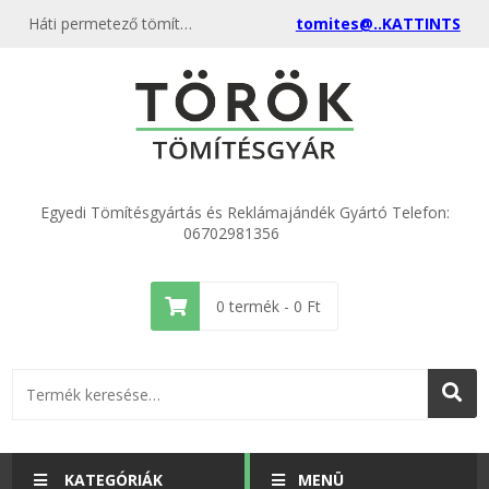
Háti permetező tömítések - Épületgépészeti tömítések a gyártótól, akciós ár egyedi méretben is
tomites@..KATTINTS
Egyedi Tömítésgyártás és Reklámajándék Gyártó Telefon:
06702981356
0
termék -
0
Ft
KATEGÓRIÁK
MENÜ