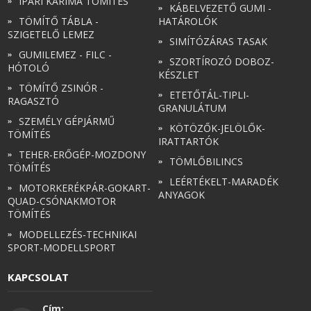
IPARI KARIMA TÖMÍTÉS
KÁBELVEZETŐ GUMI -
TÖMÍTŐ TÁBLA -
HATÁROLÓK
SZIGETELŐ LEMEZ
SIMÍTÓZÁRAS TASAK
GUMILEMEZ - FILC -
SZORTÍROZÓ DOBOZ-
HÓTOLÓ
KÉSZLET
TÖMÍTŐ ZSINÓR -
ETETŐTÁL-TIPLI-
RAGASZTÓ
GRANULÁTUM
SZEMÉLY GÉPJÁRMŰ
KÖTÖZŐK-JELÖLŐK-
TÖMÍTÉS
IRATTARTÓK
TEHER-ERŐGÉP-MOZDONY
TÖMLŐBILINCS
TÖMÍTÉS
LEÉRTÉKELT-MARADÉK
MOTORKERÉKPÁR-GOKART-
ANYAGOK
QUAD-CSÓNAKMOTOR
TÖMÍTÉS
MODELLEZÉS-TECHNIKAI
SPORT-MODELLSPORT
KAPCSOLAT
Cím: