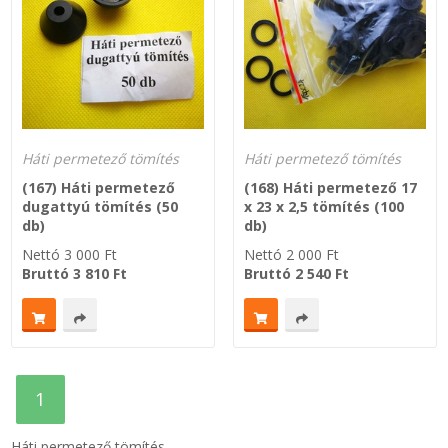
SZEMÉLY GÉPJÁRMŰ TÖMÍTÉS
Adatkezelés
TEHER-ERŐGÉP-MOZDONY TÖMÍTÉS
MOTORKERÉKPÁR-GOKART-QUAD-CSÓNAKMOTOR TÖMÍTÉS
Háti permetező tömítés
Háti permetező tömítés
(167) Háti permetező
(168) Háti permetező 17
MODELLEZÉS-TECHNIKAI SPORT-MODELLSPORT
dugattyú tömítés (50
x 23 x 2,5 tömítés (100
db)
db)
KOMPRESSZOR-SZIVATTYÚ TÖMÍTÉS
Nettó
3 000
Ft
Nettó
2 000
Ft
Bruttó
3 810
Ft
Bruttó
2 540
Ft
RÉZ-ALUMÍNIUM ALÁTÉTEK LÁGYÍTVA
GOLYÓK-MAGTISZTÍTÓK-KREATÍV
HOSCH IPARI RAGASZTÓ
1
O-GYŰRŰ
Háti permetező tömítés