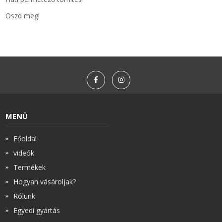
Oszd meg!
Zsinór Körszelvényű tömítőzsinórok
KÁBELVEZETŐ GUMI - HATÁROLÓK
SIMÍTÓZÁRAS TASAK
SZORTÍROZÓ DOBOZ-KÉSZLET
MENÜ
ETETŐTÁL-TIPLI-GRANULÁTUM
Főoldal
KÖTÖZŐK-JELÖLŐK-IRATTARTÓK
videók
Termékek
TÖMLŐBILINCS
Hogyan vásároljak?
LEÉRTÉKELT-MARADÉK ANYAGOK
Rólunk
Egyedi gyártás