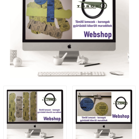
SZEMÉLY GÉPJÁRMŰ TÖMÍTÉS
Adatkezelés
TEHER-ERŐGÉP-MOZDONY TÖMÍTÉS
MOTORKERÉKPÁR-GOKART-QUAD-CSÓNAKMOTOR TÖMÍTÉS
MODELLEZÉS-TECHNIKAI SPORT-MODELLSPORT
KOMPRESSZOR-SZIVATTYÚ TÖMÍTÉS
RÉZ-ALUMÍNIUM ALÁTÉTEK LÁGYÍTVA
GOLYÓK-MAGTISZTÍTÓK-KREATÍV
HOSCH IPARI RAGASZTÓ
O-GYŰRŰ