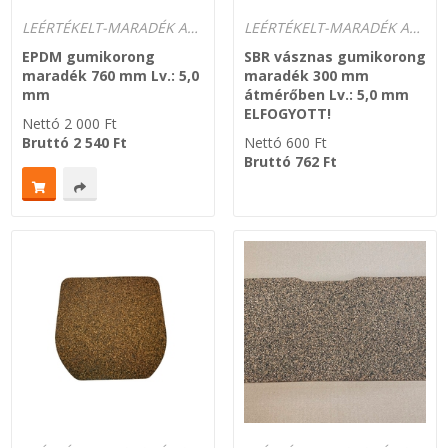
LEÉRTÉKELT-MARADÉK ANYAGOK
LEÉRTÉKELT-MARADÉK ANYAGOK
EPDM gumikorong
SBR vásznas gumikorong
maradék 760 mm Lv.: 5,0
maradék 300 mm
mm
átmérőben Lv.: 5,0 mm
ELFOGYOTT!
Nettó
2 000
Ft
Bruttó
2 540
Ft
Nettó
600
Ft
Bruttó
762
Ft