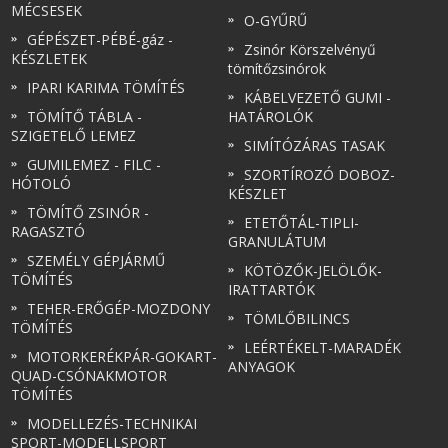
MÉCSESEK
O-GYŰRŰ
GÉPÉSZET-PÉBÉ-gáz -
Zsinór Körszelvényű
KÉSZLETEK
tömítőzsinórok
IPARI KARIMA TÖMÍTÉS
KÁBELVEZETŐ GUMI -
TÖMÍTŐ TÁBLA -
HATÁROLÓK
SZIGETELŐ LEMEZ
SIMÍTÓZÁRAS TASAK
GUMILEMEZ - FILC -
SZORTÍROZÓ DOBOZ-
HÓTOLÓ
KÉSZLET
TÖMÍTŐ ZSINÓR -
ETETŐTÁL-TIPLI-
RAGASZTÓ
GRANULÁTUM
SZEMÉLY GÉPJÁRMŰ
KÖTÖZŐK-JELÖLŐK-
TÖMÍTÉS
IRATTARTÓK
TEHER-ERŐGÉP-MOZDONY
TÖMLŐBILINCS
TÖMÍTÉS
LEÉRTÉKELT-MARADÉK
MOTORKERÉKPÁR-GOKART-
ANYAGOK
QUAD-CSÓNAKMOTOR
TÖMÍTÉS
MODELLEZÉS-TECHNIKAI
SPORT-MODELLSPORT