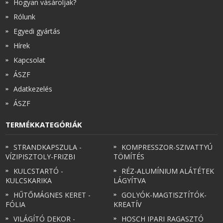
Hogyan vásároljak?
Rólunk
Egyedi gyártás
Hírek
Kapcsolat
ÁSZF
Adatkezelés
ÁSZF
TERMÉKKATEGÓRIÁK
STRANDKAPSZULA -
KOMPRESSZOR-SZIVATTYÚ
VÍZIPISZTOLY-FRIZBI
TÖMÍTÉS
KULCSTARTÓ -
RÉZ-ALUMÍNIUM ALÁTÉTEK
KULCSKARIKA
LÁGYÍTVA
HŰTŐMÁGNES KERET -
GOLYÓK-MAGTISZTÍTÓK-
FÓLIA
KREATÍV
VILÁGÍTÓ DEKOR -
HOSCH IPARI RAGASZTÓ