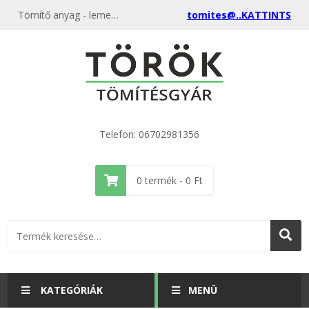
Tömítő anyag - lemez, korong, tábla gyártásból megmaradt maradékok - ár csökkentett tömítő anyagok értékesítése kedvező áron a gyártótól - Sok fajta méretben, tulajdonságban, lehetőségben
tomites@..KATTINTS
Telefon: 06702981356
0
termék -
0
Ft
KATEGÓRIÁK
MENÜ