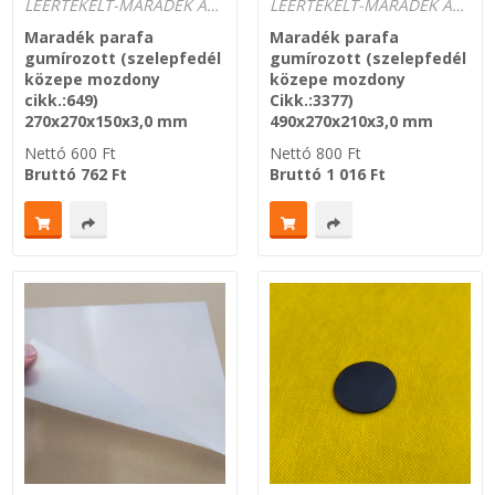
LEÉRTÉKELT-MARADÉK ANYAGOK
LEÉRTÉKELT-MARADÉK ANYAGOK
Maradék parafa
Maradék parafa
gumírozott (szelepfedél
gumírozott (szelepfedél
közepe mozdony
közepe mozdony
cikk.:649)
Cikk.:3377)
270x270x150x3,0 mm
490x270x210x3,0 mm
Nettó
600
Ft
Nettó
800
Ft
Bruttó
762
Ft
Bruttó
1 016
Ft