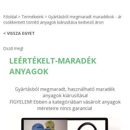
STRANDKAPSZULA - VÍZIPISZTOLY-FRIZBI
Főoldal
Főoldal
>
Termékeink
>
Gyártásból megmaradt maradékok - ár
KULCSTARTÓ - KULCSKARIKA
videók
csökkentett tömítő anyagok kiárusítása kedvező áron
< VISSZA EGYET
HŰTŐMÁGNES KERET - FÓLIA
Termékek
Oszd meg!
VILÁGÍTÓ DEKOR - MÉCSESEK
Hogyan vásároljak?
LEÉRTÉKELT-MARADÉK
GÉPÉSZET-PÉBÉ-gáz - KÉSZLETEK
Rólunk
ANYAGOK
IPARI KARIMA TÖMÍTÉS
Egyedi gyártás
Gyártásból megmaradt, használható maradék
TÖMÍTŐ TÁBLA - SZIGETELŐ LEMEZ
Hírek
anyagok kiárusítása!
FIGYELEM! Ebben a kategóriában vásárolt anyagok
méreteire nincs garancia!
GUMILEMEZ - FILC - HÓTOLÓ
Kapcsolat
TÖMÍTŐ ZSINÓR - RAGASZTÓ
ÁSZF