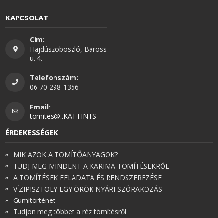
KAPCSOLAT
Cím:
Hajdúszoboszló, Baross
u. 4.
Telefonszám:
06 70 298-1356
Email:
tomites@..KATTINTS
ÉRDEKESSÉGEK
MIK AZOK A TÖMÍTŐANYAGOK?
TUDJ MEG MINDENT A KARIMA TÖMÍTÉSEKRŐL
A TÖMÍTÉSEK FELADATA ÉS RENDSZEREZÉSE
VÍZIPISZTOLY EGY ÖRÖK NYÁRI SZÓRAKOZÁS
Gumitörténet
Tudjon meg többet a réz tömítésről