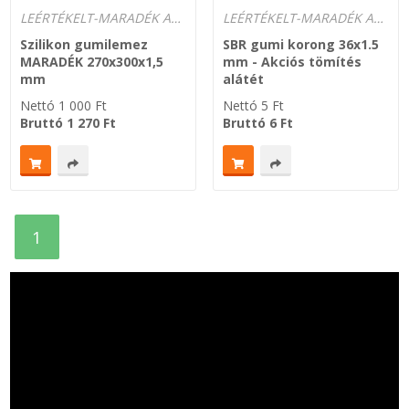
LEÉRTÉKELT-MARADÉK ANYAGOK
LEÉRTÉKELT-MARADÉK ANYAGOK
Szilikon gumilemez
SBR gumi korong 36x1.5
MARADÉK 270x300x1,5
mm - Akciós tömítés
mm
alátét
Nettó
1 000
Ft
Nettó
5
Ft
Bruttó
1 270
Ft
Bruttó
6
Ft
1