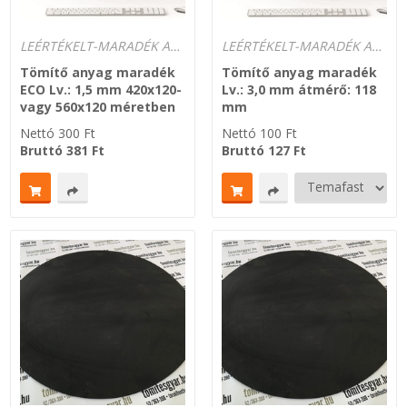
Zsinór Körszelvényű tömítőzsinórok
LEÉRTÉKELT-MARADÉK ANYAGOK
LEÉRTÉKELT-MARADÉK ANYAGOK
KÁBELVEZETŐ GUMI - HATÁROLÓK
Tömítő anyag maradék
Tömítő anyag maradék
ECO Lv.: 1,5 mm 420x120-
Lv.: 3,0 mm átmérő: 118
vagy 560x120 méretben
mm
SIMÍTÓZÁRAS TASAK
Nettó
300
Ft
Nettó
100
Ft
Bruttó
381
Ft
Bruttó
127
Ft
SZORTÍROZÓ DOBOZ-KÉSZLET
ETETŐTÁL-TIPLI-GRANULÁTUM
KÖTÖZŐK-JELÖLŐK-IRATTARTÓK
TÖMLŐBILINCS
LEÉRTÉKELT-MARADÉK ANYAGOK