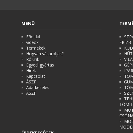
MENÜ
TERM
Főoldal
STR
videók
FRIZBI
Termékek
KUL
Hogyan vásároljak?
HŰT
Rólunk
VIL
Egyedi gyártás
GÉP
Hírek
IPA
Kapcsolat
TÖM
ÁSZF
GUM
Adatkezelés
TÖM
ÁSZF
SZE
TEH
TÖMÍT
MOT
CSÓN
MOD
MODE
ÉRDEKESSÉGEK