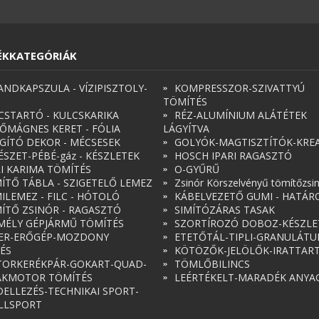
ÉKKATEGÓRIÁK
ANDKAPSZULA - VÍZIPISZTOLY-
KOMPRESSZOR-SZIVATTYÚ
TÖMÍTÉS
CSTARTÓ - KULCSKARIKA
RÉZ-ALUMÍNIUM ALÁTÉTEK
ŐMÁGNES KERET - FÓLIA
LÁGYÍTVA
ÁGÍTÓ DEKOR - MÉCSESEK
GOLYÓK-MAGTISZTÍTÓK-KREA
ÉSZET-PÉBÉ-gáz - KÉSZLETEK
HOSCH IPARI RAGASZTÓ
RI KARIMA TÖMÍTÉS
O-GYŰRŰ
ÍTŐ TÁBLA - SZIGETELŐ LEMEZ
Zsinór Körszelvényű tömítőzsi
ILEMEZ - FILC - HÓTOLÓ
KÁBELVEZETŐ GUMI - HATÁR
ÍTŐ ZSINÓR - RAGASZTÓ
SIMÍTÓZÁRAS TASAK
MÉLY GÉPJÁRMŰ TÖMÍTÉS
SZORTÍROZÓ DOBOZ-KÉSZLE
ER-ERŐGÉP-MOZDONY
ETETŐTÁL-TIPLI-GRANULÁT
ÉS
KÖTÖZŐK-JELÖLŐK-IRATTAR
ORKERÉKPÁR-GOKART-QUAD-
TÖMLŐBILINCS
AKMOTOR TÖMÍTÉS
LEÉRTÉKELT-MARADÉK ANYA
ELLEZÉS-TECHNIKAI SPORT-
LLSPORT