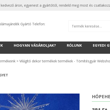
ta kedvező áron, egyenest a gyártótól, rendeld meg most és csatlakoz
klámajándék Gyártó Telefon:
EK
HOGYAN VÁSÁROLJAK?
RÓLUNK
EGYEDI 
ermékeink
>
Világító dekor termékek termékek - Tömítésgyár Websh
EGYET
HÓPEHE