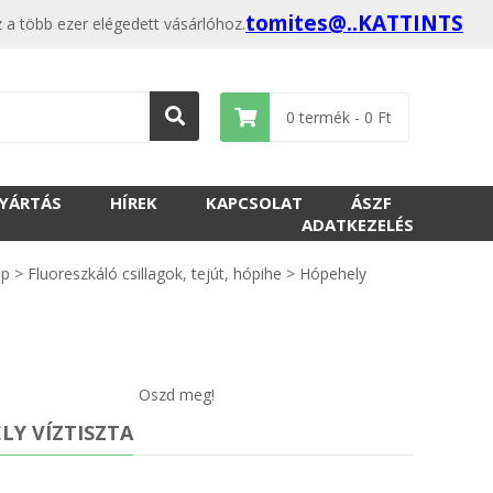
tomites@..KATTINTS
z a több ezer elégedett vásárlóhoz.
0
termék -
0
Ft
GYÁRTÁS
HÍREK
KAPCSOLAT
ÁSZF
ADATKEZELÉS
op
>
Fluoreszkáló csillagok, tejút, hópihe
>
Hópehely
Oszd meg!
LY VÍZTISZTA