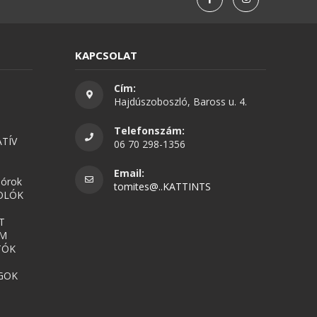
KAPCSOLAT
Cím:
Hajdúszoboszló, Baross u. 4.
Telefonszám:
TÍV
06 70 298-1356
Email:
nórok
tomites@..KATTINTS
OLÓK
T
UM
TÓK
GOK