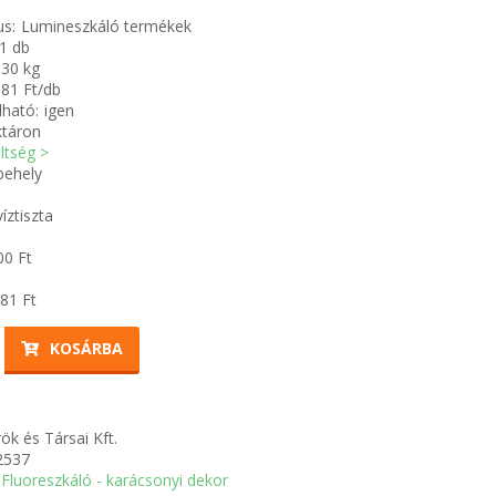
us:
Lumineszkáló termékek
1 db
030 kg
81 Ft/db
ható:
igen
ktáron
öltség >
ehely
íztiszta
00
Ft
81
Ft
KOSÁRBA
ök és Társai Kft.
2537
Fluoreszkáló - karácsonyi dekor