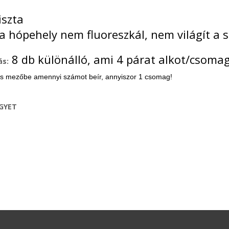
iszta
ta hópehely nem fluoreszkál, nem világít a 
8 db különálló, ami 4 párat alkot/csoma
ás:
s mezőbe amennyi számot beír, annyiszor 1 csomag!
EGYET