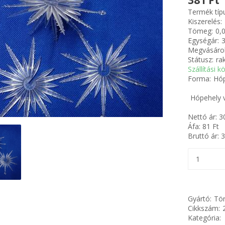
381 Ft
Termék típ
Kiszerelés:
Tömeg:
0,
Egységár:
3
Megvásárol
Státusz:
ra
Szállítási k
Forma:
Hóp
Hópehely v
Nettó ár:
3
Áfa:
81
Ft
Bruttó ár:
3
Gyártó:
Tör
Cikkszám:
Kategória: