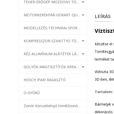
TEHER-ERŐGÉP-MOZDONY TÖMÍTÉS
MOTORKERÉKPÁR-GOKART-QUAD-CSÓNAKMOTOR TÖMÍTÉS
LEÍRÁS
MODELLEZÉS-TECHNIKAI SPORT-MODELLSPORT
Víztis
KOMPRESSZOR-SZIVATTYÚ TÖMÍTÉS
Készítse el 
Tömítésgyár
RÉZ-ALUMÍNIUM ALÁTÉTEK LÁGYÍTVA
terméket ta
GOLYÓK-MAGTISZTÍTÓK-KREATÍV
Víztiszta 3
3D-ben, ill
HOSCH IPARI RAGASZTÓ
Tartalom:
O-GYŰRŰ
Bármelyik v
Zsinór Körszelvényű tömítőzsinórok
dekorációs 