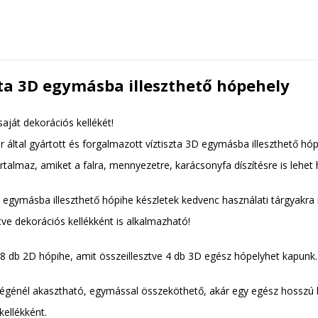
zta 3D egymásba illeszthető hópehely
saját dekorációs kellékét!
 által gyártott és forgalmazott víztiszta 3D egymásba illeszthető h
rtalmaz, amiket a falra, mennyezetre, karácsonyfa díszítésre is lehet 
D egymásba illeszthető hópihe készletek kedvenc használati tárgyakra
etve dekorációs kellékként is alkalmazható!
8 db 2D hópihe, amit összeillesztve 4 db 3D egész hópelyhet kapunk.
égénél akasztható, egymással összeköthető, akár egy egész hosszú lác
kellékként.