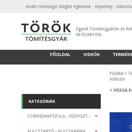
Kiváló minőségű Világító égitestek - Hópehely - víztisz
Egyedi Tömítésgyártás és Re
06702981356
FŐOLDAL
VIDEÓK
TERMÉK
Főoldal
>
T
víztiszta
< VISSZA 
KATEGÓRIÁK
STRANDKAPSZULA - VÍZIPISZTOLY-FRIZBI
KULCSTARTÓ - KULCSKARIKA