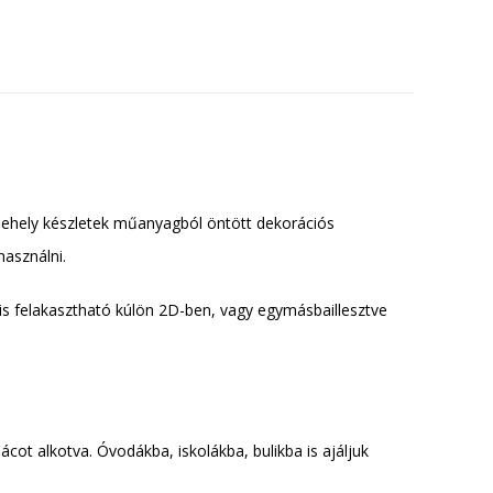
ópehely készletek műanyagból öntött dekorációs
használni.
 is felakasztható kúlön 2D-ben, vagy egymásbaillesztve
ot alkotva. Óvodákba, iskolákba, bulikba is ajáljuk