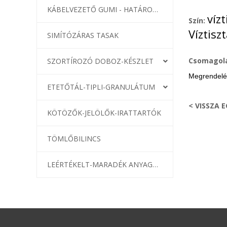
KÁBELVEZETŐ GUMI - HATÁROLÓK
vízt
Szín:
Víztisz
SIMÍTÓZÁRAS TASAK
Csomagol
SZORTÍROZÓ DOBOZ-KÉSZLET
Megrendelé
ETETŐTÁL-TIPLI-GRANULÁTUM
< VISSZA 
KÖTÖZŐK-JELÖLŐK-IRATTARTÓK
TÖMLŐBILINCS
LEÉRTÉKELT-MARADÉK ANYAGOK