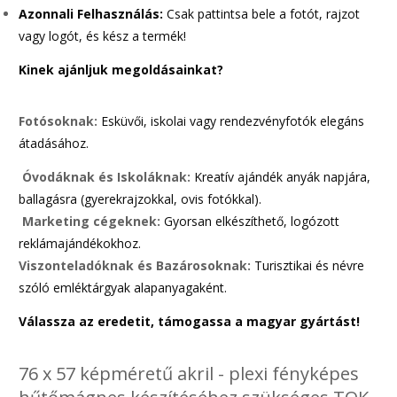
Azonnali Felhasználás:
Csak pattintsa bele a fotót, rajzot
vagy logót, és kész a termék!
Kinek ajánljuk megoldásainkat?
Fotósoknak:
Esküvői, iskolai vagy rendezvényfotók elegáns
átadásához.
Óvodáknak és Iskoláknak:
Kreatív ajándék anyák napjára,
ballagásra (gyerekrajzokkal, ovis fotókkal).
Marketing cégeknek:
Gyorsan elkészíthető, logózott
reklámajándékokhoz.
Viszonteladóknak és Bazárosoknak:
Turisztikai és névre
szóló emléktárgyak alapanyagaként.
Válassza az eredetit, támogassa a magyar gyártást!
76 x 57 képméretű akril - plexi fényképes