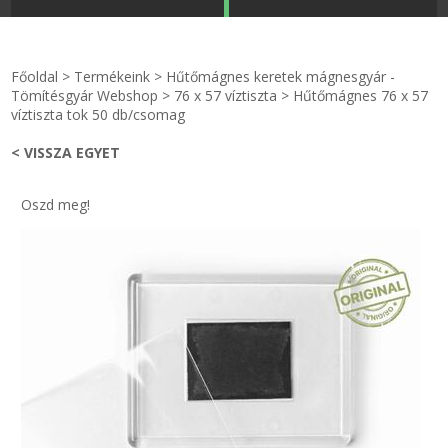
STRANDKAPSZULA - VÍZIPISZTOLY-FRIZBI
Főoldal
Főoldal
>
Termékeink
>
Hűtőmágnes keretek mágnesgyár -
KULCSTARTÓ - KULCSKARIKA
videók
Tömítésgyár Webshop
>
76 x 57 víztiszta
>
Hűtőmágnes 76 x 57
víztiszta tok 50 db/csomag
HŰTŐMÁGNES KERET - FÓLIA
Termékek
< VISSZA EGYET
VILÁGÍTÓ DEKOR - MÉCSESEK
Hogyan vásároljak?
Oszd meg!
GÉPÉSZET-PÉBÉ-gáz - KÉSZLETEK
Rólunk
IPARI KARIMA TÖMÍTÉS
Egyedi gyártás
TÖMÍTŐ TÁBLA - SZIGETELŐ LEMEZ
Hírek
GUMILEMEZ - FILC - HÓTOLÓ
Kapcsolat
TÖMÍTŐ ZSINÓR - RAGASZTÓ
ÁSZF