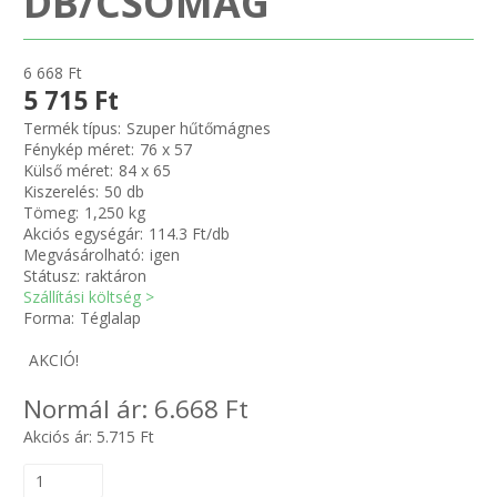
DB/CSOMAG
Zsinór Körszelvényű tömítőzsinórok
6 668 Ft
5 715 Ft
KÁBELVEZETŐ GUMI - HATÁROLÓK
Termék típus:
Szuper hűtőmágnes
Fénykép méret:
76 x 57
SIMÍTÓZÁRAS TASAK
Külső méret:
84 x 65
Kiszerelés:
50 db
Tömeg:
1,250 kg
SZORTÍROZÓ DOBOZ-KÉSZLET
Akciós egységár:
114.3 Ft/db
Megvásárolható:
igen
ETETŐTÁL-TIPLI-GRANULÁTUM
Státusz:
raktáron
Szállítási költség >
Forma:
Téglalap
KÖTÖZŐK-JELÖLŐK-IRATTARTÓK
AKCIÓ!
TÖMLŐBILINCS
Normál ár:
6.668 Ft
Akciós ár:
5.715
Ft
LEÉRTÉKELT-MARADÉK ANYAGOK