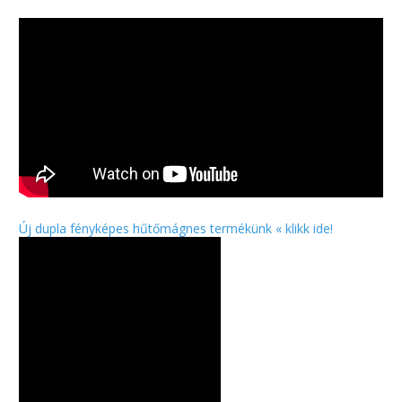
Új dupla fényképes hűtőmágnes termékünk « klikk ide!