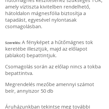
hűtőmágnes készítéséhez szükséges TOK,
amely víztiszta kivitelben rendelhető,
hátoldalon mágnesfólia biztosítja a
tapadást, egyesével nylontasak
csomagolásban.
A fényképet a hűtőmágnes tok
Szerelés:
keretébe illesztjük, majd az előlapot
(ablakot) bepattintjuk.
Csomagolás során az előlap nincs a tokba
bepattintva.
Megrendelés mezőbe amennyi számot
beír, annyiszor 50 db
Áruházunkban tekintse meg további