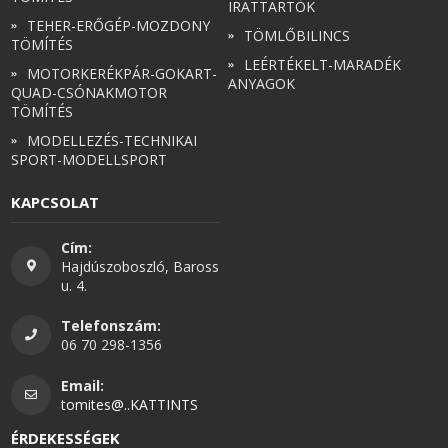
IRATTARTÓK
TEHER-ERŐGÉP-MOZDONY
TÖMLŐBILINCS
TÖMÍTÉS
LEÉRTÉKELT-MARADÉK
MOTORKERÉKPÁR-GOKART-
ANYAGOK
QUAD-CSÓNAKMOTOR
TÖMÍTÉS
MODELLEZÉS-TECHNIKAI
SPORT-MODELLSPORT
KAPCSOLAT
Cím:
Hajdúszoboszló, Baross
u. 4.
Telefonszám:
06 70 298-1356
Email:
tomites@..KATTINTS
ÉRDEKESSÉGEK