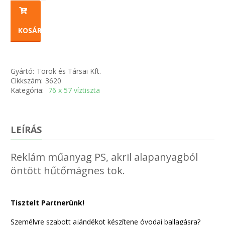
KOSÁRBA
Gyártó:
Török és Társai Kft.
Cikkszám:
3620
Kategória:
76 x 57 víztiszta
LEÍRÁS
Reklám műanyag PS, akril alapanyagból
öntött hűtőmágnes tok.
Tisztelt Partnerünk!
Személyre szabott ajándékot készítene óvodai ballagásra?