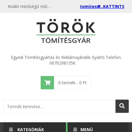
Kiváló minőségű Hűtőmágnes 76 x 57 víztiszta 50 db kedvező áron, vonalkód 5999860594147 egyenest a gyártótól, rendeld meg most és csatlakozz a több ezer elégedett vásárlóhoz.
tomites@..KATTINTS
Egyedi Tömítésgyártás és Reklámajándék Gyártó Telefon:
06702981356
0
termék -
0
Ft
KATEGÓRIÁK
MENÜ