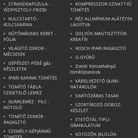
STRANDKAPSZULA -
KOMPRESSZOR-SZIVATTYÚ
VÍZIPISZTOLY-FRIZBI
TÖMÍTÉS
KULCSTARTÓ -
RÉZ-ALUMÍNIUM ALÁTÉTEK
KULCSKARIKA
LÁGYÍTVA
HŰTŐMÁGNES KERET -
GOLYÓK-MAGTISZTÍTÓK-
FÓLIA
KREATÍV
VILÁGÍTÓ DEKOR -
HOSCH IPARI RAGASZTÓ
MÉCSESEK
O-GYŰRŰ
GÉPÉSZET-PÉBÉ-gáz -
Zsinór Körszelvényű
KÉSZLETEK
tömítőzsinórok
IPARI KARIMA TÖMÍTÉS
KÁBELVEZETŐ GUMI -
TÖMÍTŐ TÁBLA -
HATÁROLÓK
SZIGETELŐ LEMEZ
SIMÍTÓZÁRAS TASAK
GUMILEMEZ - FILC -
SZORTÍROZÓ DOBOZ-
HÓTOLÓ
KÉSZLET
TÖMÍTŐ ZSINÓR -
ETETŐTÁL-TIPLI-
RAGASZTÓ
GRANULÁTUM
SZEMÉLY GÉPJÁRMŰ
KÖTÖZŐK-JELÖLŐK-
TÖMÍTÉS