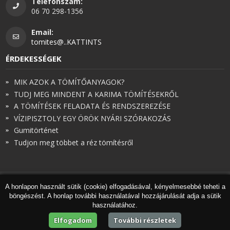
Telefonszám:
06 70 298-1356
Email:
tomites@..KATTINTS
ÉRDEKESSÉGEK
MIK AZOK A TÖMÍTŐANYAGOK?
TUDJ MEG MINDENT A KARIMA TÖMÍTÉSEKRŐL
A TÖMÍTÉSEK FELADATA ÉS RENDSZEREZÉSE
VÍZIPISZTOLY EGY ÖRÖK NYÁRI SZÓRAKOZÁS
Gumitörténet
Tudjon meg többet a réz tömítésről
A honlapon használt sütik (cookie) elfogadásával, kényelmesebbé teheti a
© Török és Társai 2026 - Minden jog fenntartva
böngészést. A honlap további használatával hozzájárulását adja a sütik
Honlapkészítés
,
webdesign
,
keresőoptimalizálás
:
Expedient
használatához.
Marketing tanácsadónk a
Marketing Professzorok Kft.
Elfogadom
További részletek