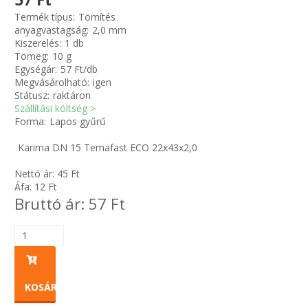
Termék típus:
Tömítés
anyagvastagság:
2,0 mm
Zsinór Körszelvényű tömítőzsinórok
Kiszerelés:
1 db
Tömeg:
10 g
KÁBELVEZETŐ GUMI - HATÁROLÓK
Egységár:
57 Ft/db
Megvásárolható:
igen
Státusz:
raktáron
SIMÍTÓZÁRAS TASAK
Szállítási költség >
Forma:
Lapos gyűrű
SZORTÍROZÓ DOBOZ-KÉSZLET
Karima DN 15 Temafast ECO 22x43x2,0
ETETŐTÁL-TIPLI-GRANULÁTUM
Nettó ár:
45
Ft
Áfa:
12
Ft
Bruttó ár:
57
Ft
KÖTÖZŐK-JELÖLŐK-IRATTARTÓK
TÖMLŐBILINCS
LEÉRTÉKELT-MARADÉK ANYAGOK
KOSÁRBA