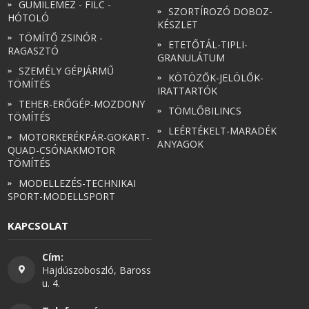
GUMILEMEZ - FILC -
SZORTÍROZÓ DOBOZ-
HÓTOLÓ
KÉSZLET
TÖMÍTŐ ZSINÓR -
ETETŐTÁL-TIPLI-
RAGASZTÓ
GRANULÁTUM
SZEMÉLY GÉPJÁRMŰ
KÖTÖZŐK-JELÖLŐK-
TÖMÍTÉS
IRATTARTÓK
TEHER-ERŐGÉP-MOZDONY
TÖMLŐBILINCS
TÖMÍTÉS
LEÉRTÉKELT-MARADÉK
MOTORKERÉKPÁR-GOKART-
ANYAGOK
QUAD-CSÓNAKMOTOR
TÖMÍTÉS
MODELLEZÉS-TECHNIKAI
SPORT-MODELLSPORT
KAPCSOLAT
Cím:
Hajdúszoboszló, Baross
u. 4.