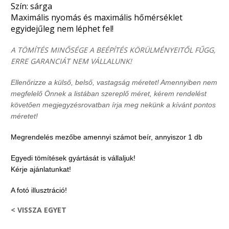
Szín: sárga
Maximális nyomás és maximális hőmérséklet
egyidejűleg nem léphet fel!
A TÖMÍTÉS MINŐSÉGE A BEÉPÍTÉS KÖRÜLMÉNYEITŐL FŰGG,
ERRE GARANCIÁT NEM VÁLLALUNK!
Ellenőrizze a külső, belső, vastagság méretet! Amennyiben nem
megfelelő Önnek a listában szereplő méret, kérem rendelést
követően megjegyzésrovatban írja meg nekünk a kívánt pontos
méretet!
Megrendelés mezőbe amennyi számot beír, annyiszor 1 db
Egyedi tömítések gyártását is vállaljuk!
Kérje ajánlatunkat!
A fotó illusztráció!
< VISSZA EGYET