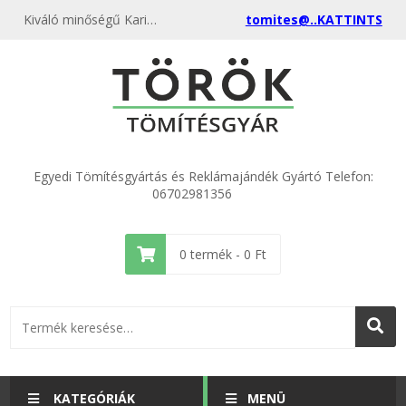
Kiváló minőségű Karima DN 15 Temafast ECO 22x43x2,0 kedvező áron, egyenest a gyártótól, rendeld meg most és csatlakozz a több ezer elégedett vásárlóhoz.
tomites@..KATTINTS
Egyedi Tömítésgyártás és Reklámajándék Gyártó Telefon:
06702981356
0
termék -
0
Ft
KATEGÓRIÁK
MENÜ