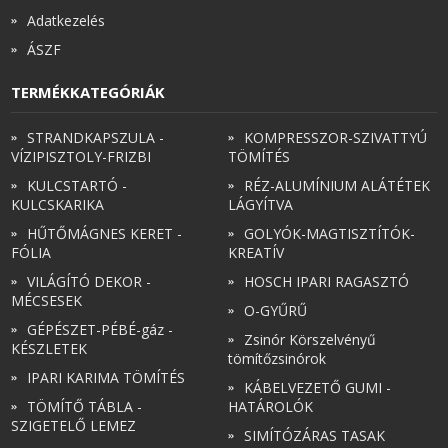
Adatkezelés
ÁSZF
TERMÉKKATEGÓRIÁK
STRANDKAPSZULA -
KOMPRESSZOR-SZIVATTYÚ
VÍZIPISZTOLY-FRIZBI
TÖMÍTÉS
KULCSTARTÓ -
RÉZ-ALUMÍNIUM ALÁTÉTEK
KULCSKARIKA
LÁGYÍTVA
HŰTŐMÁGNES KERET -
GOLYÓK-MAGTISZTÍTÓK-
FÓLIA
KREATÍV
VILÁGÍTÓ DEKOR -
HOSCH IPARI RAGASZTÓ
MÉCSESEK
O-GYŰRŰ
GÉPÉSZET-PÉBÉ-gáz -
Zsinór Körszelvényű
KÉSZLETEK
tömítőzsinórok
IPARI KARIMA TÖMÍTÉS
KÁBELVEZETŐ GUMI -
TÖMÍTŐ TÁBLA -
HATÁROLÓK
SZIGETELŐ LEMEZ
SIMÍTÓZÁRAS TASAK