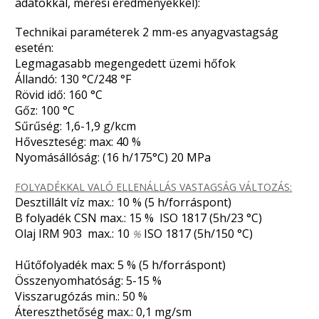
adatokkal, mérési eredményekkel):
Technikai paraméterek 2 mm-es anyagvastagság
esetén:
Legmagasabb megengedett üzemi hőfok
Állandó: 130 °C/248 °F
Rövid idő: 160 °C
Gőz: 100 °C
Sűrűség: 1,6-1,9 g/kcm
Hőveszteség: max: 40 %
Nyomásállóság: (16 h/175°C) 20 MPa
FOLYADÉKKAL VALÓ ELLENÁLLÁS VASTAGSÁG VÁLTOZÁS:
Desztillált víz max.: 10 % (5 h/forráspont)
B folyadék CSN max.: 15 % ISO 1817 (5h/23 °C)
Olaj IRM 903 max.: 10
ISO 1817 (5h/150 °C)
%
Hűtőfolyadék max: 5 % (5 h/forráspont)
Összenyomhatóság: 5-15 %
Visszarugózás min.: 50 %
Átereszthetőség max.: 0,1 mg/sm