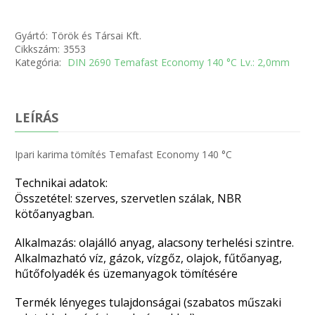
Gyártó:
Török és Társai Kft.
Cikkszám:
3553
Kategória:
DIN 2690 Temafast Economy 140 °C Lv.: 2,0mm
LEÍRÁS
Ipari karima tömítés Temafast Economy 140 °C
Technikai adatok:
Összetétel: szerves, szervetlen szálak, NBR
kötőanyagban.
Alkalmazás: olajálló anyag, alacsony terhelési szintre.
Alkalmazható víz, gázok, vízgőz, olajok, fűtőanyag,
hűtőfolyadék és üzemanyagok tömítésére
Termék lényeges tulajdonságai (szabatos műszaki