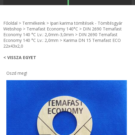
STRANDKAPSZULA - VÍZIPISZTOLY-FRIZBI
Főoldal
Főoldal
>
Termékeink
>
Ipari karima tömítések - Tömítésgyár
KULCSTARTÓ - KULCSKARIKA
videók
Webshop
>
Temafast Economy 140°C
>
DIN 2690 Temafast
Economy 140 °C Lv.: 2,0mm-3,0mm
>
DIN 2690 Temafast
Economy 140 °C Lv.: 2,0mm
>
Karima DN 15 Temafast ECO
HŰTŐMÁGNES KERET - FÓLIA
Termékek
22x43x2,0
< VISSZA EGYET
VILÁGÍTÓ DEKOR - MÉCSESEK
Hogyan vásároljak?
GÉPÉSZET-PÉBÉ-gáz - KÉSZLETEK
Rólunk
Oszd meg!
IPARI KARIMA TÖMÍTÉS
Egyedi gyártás
TÖMÍTŐ TÁBLA - SZIGETELŐ LEMEZ
Hírek
GUMILEMEZ - FILC - HÓTOLÓ
Kapcsolat
TÖMÍTŐ ZSINÓR - RAGASZTÓ
ÁSZF