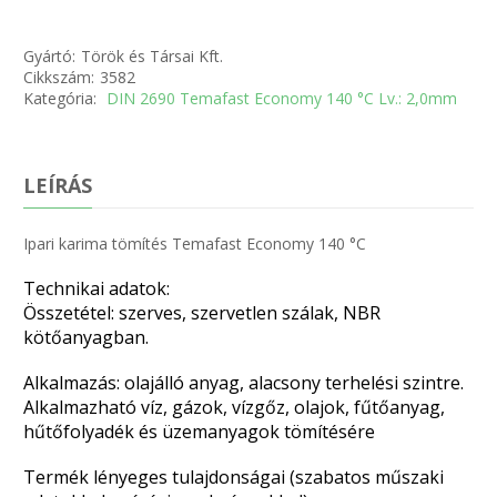
Gyártó:
Török és Társai Kft.
Cikkszám:
3582
Kategória:
DIN 2690 Temafast Economy 140 °C Lv.: 2,0mm
LEÍRÁS
Ipari karima tömítés Temafast Economy 140 °C
Technikai adatok:
Összetétel: szerves, szervetlen szálak, NBR
kötőanyagban.
Alkalmazás: olajálló anyag, alacsony terhelési szintre.
Alkalmazható víz, gázok, vízgőz, olajok, fűtőanyag,
hűtőfolyadék és üzemanyagok tömítésére
Termék lényeges tulajdonságai (szabatos műszaki