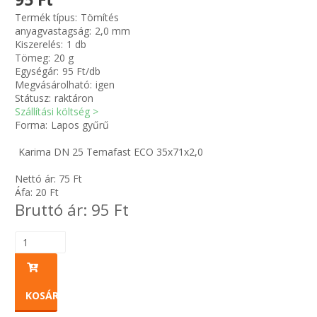
Termék típus:
Tömítés
anyagvastagság:
2,0 mm
Zsinór Körszelvényű tömítőzsinórok
Kiszerelés:
1 db
Tömeg:
20 g
KÁBELVEZETŐ GUMI - HATÁROLÓK
Egységár:
95 Ft/db
Megvásárolható:
igen
Státusz:
raktáron
SIMÍTÓZÁRAS TASAK
Szállítási költség >
Forma:
Lapos gyűrű
SZORTÍROZÓ DOBOZ-KÉSZLET
Karima DN 25 Temafast ECO 35x71x2,0
ETETŐTÁL-TIPLI-GRANULÁTUM
Nettó ár:
75
Ft
Áfa:
20
Ft
Bruttó ár:
95
Ft
KÖTÖZŐK-JELÖLŐK-IRATTARTÓK
TÖMLŐBILINCS
LEÉRTÉKELT-MARADÉK ANYAGOK
KOSÁRBA