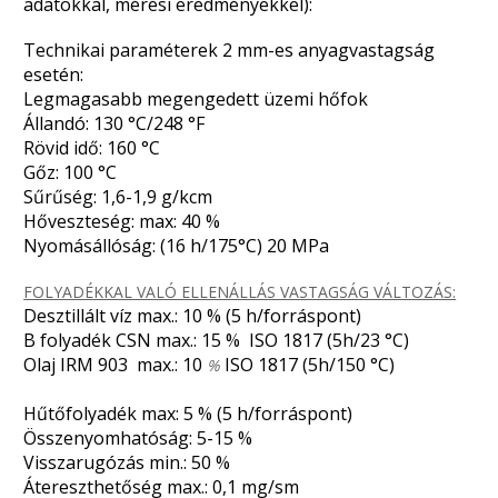
adatokkal, mérési eredményekkel):
Technikai paraméterek 2 mm-es anyagvastagság
esetén:
Legmagasabb megengedett üzemi hőfok
Állandó: 130 °C/248 °F
Rövid idő: 160 °C
Gőz: 100 °C
Sűrűség: 1,6-1,9 g/kcm
Hőveszteség: max: 40 %
Nyomásállóság: (16 h/175°C) 20 MPa
FOLYADÉKKAL VALÓ ELLENÁLLÁS VASTAGSÁG VÁLTOZÁS:
Desztillált víz max.: 10 % (5 h/forráspont)
B folyadék CSN max.: 15 % ISO 1817 (5h/23 °C)
Olaj IRM 903 max.: 10
ISO 1817 (5h/150 °C)
%
Hűtőfolyadék max: 5 % (5 h/forráspont)
Összenyomhatóság: 5-15 %
Visszarugózás min.: 50 %
Átereszthetőség max.: 0,1 mg/sm