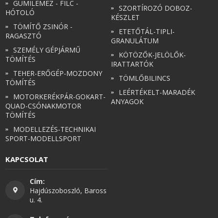
GUMILEMEZ - FILC -
SZORTÍROZÓ DOBOZ-
HÓTOLÓ
KÉSZLET
TÖMÍTŐ ZSINÓR -
ETETŐTÁL-TIPLI-
RAGASZTÓ
GRANULÁTUM
SZEMÉLY GÉPJÁRMŰ
KÖTÖZŐK-JELÖLŐK-
TÖMÍTÉS
IRATTARTÓK
TEHER-ERŐGÉP-MOZDONY
TÖMLŐBILINCS
TÖMÍTÉS
LEÉRTÉKELT-MARADÉK
MOTORKERÉKPÁR-GOKART-
ANYAGOK
QUAD-CSÓNAKMOTOR
TÖMÍTÉS
MODELLEZÉS-TECHNIKAI
SPORT-MODELLSPORT
KAPCSOLAT
Cím:
Hajdúszoboszló, Baross
u. 4.