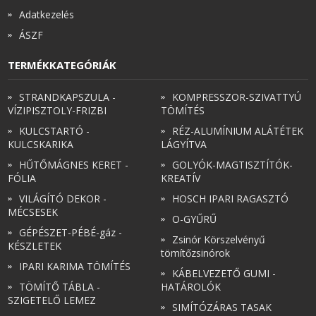
Adatkezelés
ÁSZF
TERMÉKKATEGÓRIÁK
STRANDKAPSZULA -
KOMPRESSZOR-SZIVATTYÚ
VÍZIPISZTOLY-FRIZBI
TÖMÍTÉS
KULCSTARTÓ -
RÉZ-ALUMÍNIUM ALÁTÉTEK
KULCSKARIKA
LÁGYÍTVA
HŰTŐMÁGNES KERET -
GOLYÓK-MAGTISZTÍTÓK-
FÓLIA
KREATÍV
VILÁGÍTÓ DEKOR -
HOSCH IPARI RAGASZTÓ
MÉCSESEK
O-GYŰRŰ
GÉPÉSZET-PÉBÉ-gáz -
Zsinór Körszelvényű
KÉSZLETEK
tömítőzsinórok
IPARI KARIMA TÖMÍTÉS
KÁBELVEZETŐ GUMI -
TÖMÍTŐ TÁBLA -
HATÁROLÓK
SZIGETELŐ LEMEZ
SIMÍTÓZÁRAS TASAK