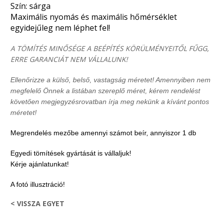
Szín: sárga
Maximális nyomás és maximális hőmérséklet
egyidejűleg nem léphet fel!
A TÖMÍTÉS MINŐSÉGE A BEÉPÍTÉS KÖRÜLMÉNYEITŐL FŰGG,
ERRE GARANCIÁT NEM VÁLLALUNK!
Ellenőrizze a külső, belső, vastagság méretet! Amennyiben nem
megfelelő Önnek a listában szereplő méret, kérem rendelést
követően megjegyzésrovatban írja meg nekünk a kívánt pontos
méretet!
Megrendelés mezőbe amennyi számot beír, annyiszor 1 db
Egyedi tömítések gyártását is vállaljuk!
Kérje ajánlatunkat!
A fotó illusztráció!
< VISSZA EGYET