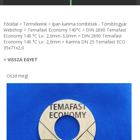
STRANDKAPSZULA - VÍZIPISZTOLY-FRIZBI
Főoldal
Főoldal
>
Termékeink
>
Ipari karima tömítések - Tömítésgyár
KULCSTARTÓ - KULCSKARIKA
videók
Webshop
>
Temafast Economy 140°C
>
DIN 2690 Temafast
Economy 140 °C Lv.: 2,0mm-3,0mm
>
DIN 2690 Temafast
Economy 140 °C Lv.: 2,0mm
>
Karima DN 25 Temafast ECO
HŰTŐMÁGNES KERET - FÓLIA
Termékek
35x71x2,0
< VISSZA EGYET
VILÁGÍTÓ DEKOR - MÉCSESEK
Hogyan vásároljak?
GÉPÉSZET-PÉBÉ-gáz - KÉSZLETEK
Rólunk
Oszd meg!
IPARI KARIMA TÖMÍTÉS
Egyedi gyártás
TÖMÍTŐ TÁBLA - SZIGETELŐ LEMEZ
Hírek
GUMILEMEZ - FILC - HÓTOLÓ
Kapcsolat
TÖMÍTŐ ZSINÓR - RAGASZTÓ
ÁSZF