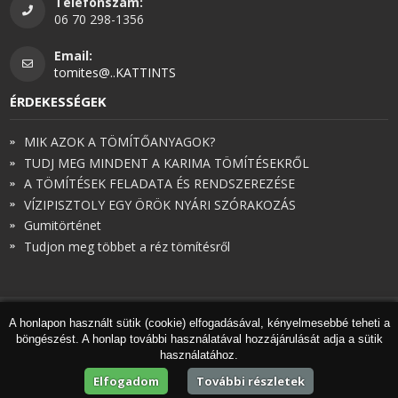
Telefonszám:
06 70 298-1356
Email:
tomites@..KATTINTS
ÉRDEKESSÉGEK
MIK AZOK A TÖMÍTŐANYAGOK?
TUDJ MEG MINDENT A KARIMA TÖMÍTÉSEKRŐL
A TÖMÍTÉSEK FELADATA ÉS RENDSZEREZÉSE
VÍZIPISZTOLY EGY ÖRÖK NYÁRI SZÓRAKOZÁS
Gumitörténet
Tudjon meg többet a réz tömítésről
A honlapon használt sütik (cookie) elfogadásával, kényelmesebbé teheti a
© Török és Társai 2026 - Minden jog fenntartva
böngészést. A honlap további használatával hozzájárulását adja a sütik
Honlapkészítés
,
webdesign
,
keresőoptimalizálás
:
Expedient
használatához.
Marketing tanácsadónk a
Marketing Professzorok Kft.
Elfogadom
További részletek