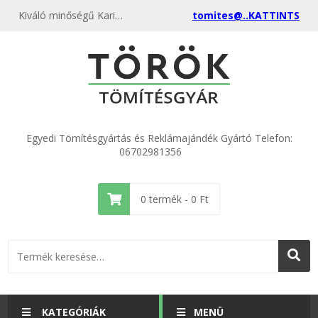
Kiváló minőségű Karima DN 25 Temafast ECO 35x71x2,0 kedvező áron, egyenest a gyártótól, rendeld meg most és csatlakozz a több ezer elégedett vásárlóhoz.
tomites@..KATTINTS
Egyedi Tömítésgyártás és Reklámajándék Gyártó Telefon:
06702981356
0
termék -
0
Ft
KATEGÓRIÁK
MENÜ