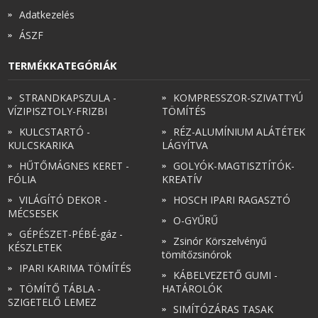
Adatkezelés
ÁSZF
TERMÉKKATEGÓRIÁK
STRANDKAPSZULA -
KOMPRESSZOR-SZIVATTYÚ
VÍZIPISZTOLY-FRIZBI
TÖMÍTÉS
KULCSTARTÓ -
RÉZ-ALUMÍNIUM ALÁTÉTEK
KULCSKARIKA
LÁGYÍTVA
HŰTŐMÁGNES KERET -
GOLYÓK-MAGTISZTÍTÓK-
FÓLIA
KREATÍV
VILÁGÍTÓ DEKOR -
HOSCH IPARI RAGASZTÓ
MÉCSESEK
O-GYŰRŰ
GÉPÉSZET-PÉBÉ-gáz -
Zsinór Körszelvényű
KÉSZLETEK
tömítőzsinórok
IPARI KARIMA TÖMÍTÉS
KÁBELVEZETŐ GUMI -
TÖMÍTŐ TÁBLA -
HATÁROLÓK
SZIGETELŐ LEMEZ
SIMÍTÓZÁRAS TASAK