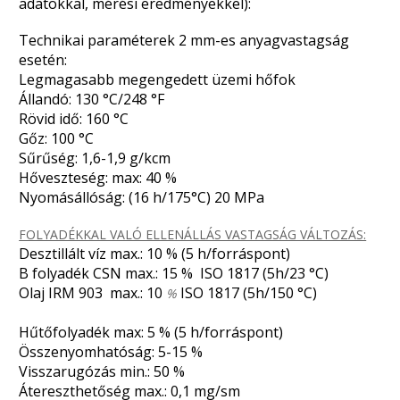
adatokkal, mérési eredményekkel):
Technikai paraméterek 2 mm-es anyagvastagság
esetén:
Legmagasabb megengedett üzemi hőfok
Állandó: 130 °C/248 °F
Rövid idő: 160 °C
Gőz: 100 °C
Sűrűség: 1,6-1,9 g/kcm
Hőveszteség: max: 40 %
Nyomásállóság: (16 h/175°C) 20 MPa
FOLYADÉKKAL VALÓ ELLENÁLLÁS VASTAGSÁG VÁLTOZÁS:
Desztillált víz max.: 10 % (5 h/forráspont)
B folyadék CSN max.: 15 % ISO 1817 (5h/23 °C)
Olaj IRM 903 max.: 10
ISO 1817 (5h/150 °C)
%
Hűtőfolyadék max: 5 % (5 h/forráspont)
Összenyomhatóság: 5-15 %
Visszarugózás min.: 50 %
Átereszthetőség max.: 0,1 mg/sm