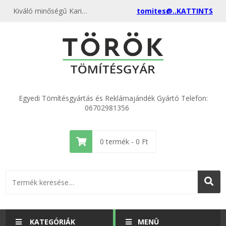
Kiváló minőségű Karima DN 8 Temafast ECO 14x33x2,0 kedvező áron, egyenest a gyártótól, rendeld meg most és csatlakozz a több ezer elégedett vásárlóhoz.
tomites@..KATTINTS
Egyedi Tömítésgyártás és Reklámajándék Gyártó Telefon:
06702981356
0
termék -
0
Ft
KATEGÓRIÁK
MENÜ