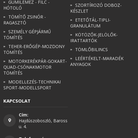
GUMILEMEZ - FILC -
SZORTÍROZÓ DOBOZ-
HÓTOLÓ
KÉSZLET
TÖMÍTŐ ZSINÓR -
ETETŐTÁL-TIPLI-
RAGASZTÓ
GRANULÁTUM
SZEMÉLY GÉPJÁRMŰ
KÖTÖZŐK-JELÖLŐK-
TÖMÍTÉS
IRATTARTÓK
TEHER-ERŐGÉP-MOZDONY
TÖMLŐBILINCS
TÖMÍTÉS
LEÉRTÉKELT-MARADÉK
MOTORKERÉKPÁR-GOKART-
ANYAGOK
QUAD-CSÓNAKMOTOR
TÖMÍTÉS
MODELLEZÉS-TECHNIKAI
SPORT-MODELLSPORT
KAPCSOLAT
Cím:
Hajdúszoboszló, Baross
u. 4.