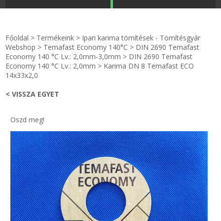
STRANDKAPSZULA - VÍZIPISZTOLY-FRIZBI
Főoldal
Főoldal
>
Termékeink
>
Ipari karima tömítések - Tömítésgyár
KULCSTARTÓ - KULCSKARIKA
videók
Webshop
>
Temafast Economy 140°C
>
DIN 2690 Temafast
Economy 140 °C Lv.: 2,0mm-3,0mm
>
DIN 2690 Temafast
Economy 140 °C Lv.: 2,0mm
>
Karima DN 8 Temafast ECO
HŰTŐMÁGNES KERET - FÓLIA
Termékek
14x33x2,0
< VISSZA EGYET
VILÁGÍTÓ DEKOR - MÉCSESEK
Hogyan vásároljak?
GÉPÉSZET-PÉBÉ-gáz - KÉSZLETEK
Rólunk
Oszd meg!
IPARI KARIMA TÖMÍTÉS
Egyedi gyártás
TÖMÍTŐ TÁBLA - SZIGETELŐ LEMEZ
Hírek
GUMILEMEZ - FILC - HÓTOLÓ
Kapcsolat
TÖMÍTŐ ZSINÓR - RAGASZTÓ
ÁSZF