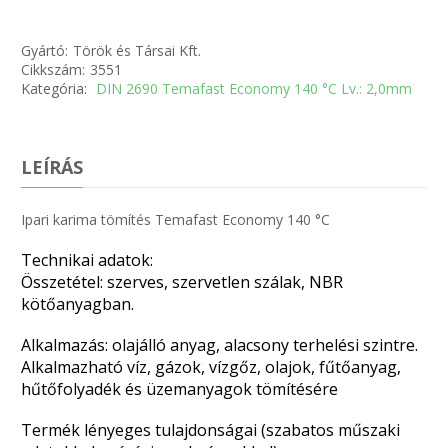
Gyártó:
Török és Társai Kft.
Cikkszám:
3551
Kategória:
DIN 2690 Temafast Economy 140 °C Lv.: 2,0mm
LEÍRÁS
Ipari karima tömítés Temafast Economy 140 °C
Technikai adatok:
Összetétel: szerves, szervetlen szálak, NBR
kötőanyagban.
Alkalmazás: olajálló anyag, alacsony terhelési szintre.
Alkalmazható víz, gázok, vízgőz, olajok, fűtőanyag,
hűtőfolyadék és üzemanyagok tömítésére
Termék lényeges tulajdonságai (szabatos műszaki