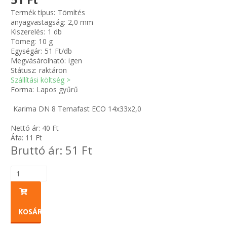
Termék típus:
Tömítés
anyagvastagság:
2,0 mm
Zsinór Körszelvényű tömítőzsinórok
Kiszerelés:
1 db
Tömeg:
10 g
KÁBELVEZETŐ GUMI - HATÁROLÓK
Egységár:
51 Ft/db
Megvásárolható:
igen
Státusz:
raktáron
SIMÍTÓZÁRAS TASAK
Szállítási költség >
Forma:
Lapos gyűrű
SZORTÍROZÓ DOBOZ-KÉSZLET
Karima DN 8 Temafast ECO 14x33x2,0
ETETŐTÁL-TIPLI-GRANULÁTUM
Nettó ár:
40
Ft
Áfa:
11
Ft
Bruttó ár:
51
Ft
KÖTÖZŐK-JELÖLŐK-IRATTARTÓK
TÖMLŐBILINCS
LEÉRTÉKELT-MARADÉK ANYAGOK
KOSÁRBA