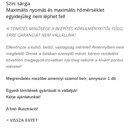
Szín: sárga
Maximális nyomás és maximális hőmérséklet
egyidejűleg nem léphet fel!
A TÖMÍTÉS MINŐSÉGE A BEÉPÍTÉS KÖRÜLMÉNYEITŐL FŰGG,
ERRE GARANCIÁT NEM VÁLLALUNK!
Ellenőrizze a külső, belső, vastagság méretet! Amennyiben nem
megfelelő Önnek a listában szereplő méret, kérem rendelést
követően megjegyzésrovatban írja meg nekünk a kívánt pontos
méretet!
Megrendelés mezőbe amennyi számot beír, annyiszor 1 db
Egyedi tömítések gyártását is vállaljuk!
Kérje ajánlatunkat!
A fotó illusztráció!
< VISSZA EGYET