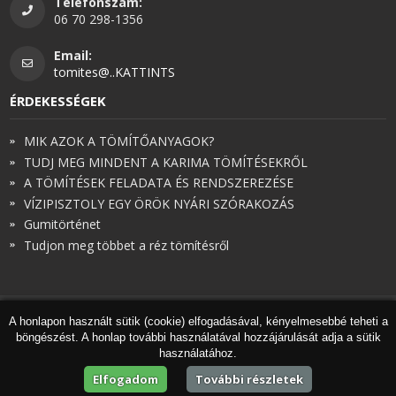
Telefonszám:
06 70 298-1356
Email:
tomites@..KATTINTS
ÉRDEKESSÉGEK
MIK AZOK A TÖMÍTŐANYAGOK?
TUDJ MEG MINDENT A KARIMA TÖMÍTÉSEKRŐL
A TÖMÍTÉSEK FELADATA ÉS RENDSZEREZÉSE
VÍZIPISZTOLY EGY ÖRÖK NYÁRI SZÓRAKOZÁS
Gumitörténet
Tudjon meg többet a réz tömítésről
A honlapon használt sütik (cookie) elfogadásával, kényelmesebbé teheti a
© Török és Társai 2026 - Minden jog fenntartva
böngészést. A honlap további használatával hozzájárulását adja a sütik
Honlapkészítés
,
webdesign
,
keresőoptimalizálás
:
Expedient
használatához.
Marketing tanácsadónk a
Marketing Professzorok Kft.
Elfogadom
További részletek