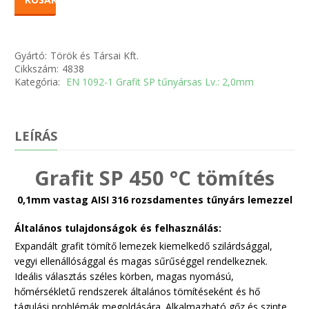
Gyártó:
Török és Társai Kft.
Cikkszám:
4838
Kategória:
EN 1092-1 Grafit SP tűnyársas Lv.: 2,0mm
LEÍRÁS
Grafit SP 450 °C tömítés
0,1mm vastag AISI 316 rozsdamentes tűnyárs lemezzel
Általános tulajdonságok és felhasználás:
Expandált grafit tömítő lemezek kiemelkedő szilárdsággal,
vegyi ellenállósággal és magas sűrűséggel rendelkeznek.
Ideális választás széles körben, magas nyomású,
hőmérsékletű rendszerek általános tömítéseként és hő
tágulási problémák megoldására. Alkalmazható gőz és szinte