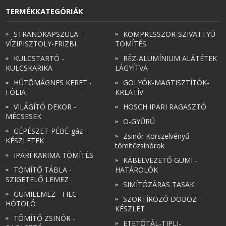
TERMÉKKATEGÓRIÁK
STRANDKAPSZULA -
KOMPRESSZOR-SZIVATTYÚ
VÍZIPISZTOLY-FRIZBI
TÖMÍTÉS
KULCSTARTÓ -
RÉZ-ALUMÍNIUM ALÁTÉTEK
KULCSKARIKA
LÁGYÍTVA
HŰTŐMÁGNES KERET -
GOLYÓK-MAGTISZTÍTÓK-
FÓLIA
KREATÍV
VILÁGÍTÓ DEKOR -
HOSCH IPARI RAGASZTÓ
MÉCSESEK
O-GYŰRŰ
GÉPÉSZET-PÉBÉ-gáz -
Zsinór Körszelvényű
KÉSZLETEK
tömítőzsinórok
IPARI KARIMA TÖMÍTÉS
KÁBELVEZETŐ GUMI -
TÖMÍTŐ TÁBLA -
HATÁROLÓK
SZIGETELŐ LEMEZ
SIMÍTÓZÁRAS TASAK
GUMILEMEZ - FILC -
SZORTÍROZÓ DOBOZ-
HÓTOLÓ
KÉSZLET
TÖMÍTŐ ZSINÓR -
ETETŐTÁL-TIPLI-