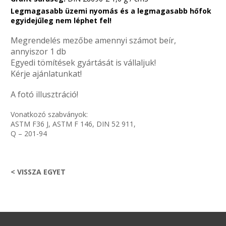
Legmagasabb üzemi nyomás és a legmagasabb hőfok
egyidejűleg nem léphet fel!
Megrendelés mezőbe amennyi számot beír,
annyiszor 1 db
Egyedi tömítések gyártását is vállaljuk!
Kérje ajánlatunkat!
A fotó illusztráció!
Vonatkozó szabványok:
ASTM F36 J, ASTM F 146, DIN 52 911,
Q – 201-94
< VISSZA EGYET