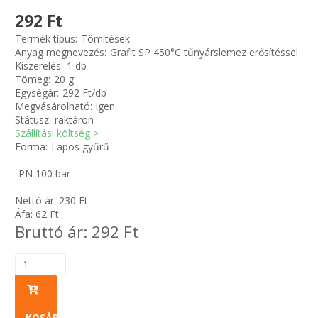
292 Ft
Zsinór Körszelvényű tömítőzsinórok
Termék típus:
Tömítések
Anyag megnevezés:
Grafit SP 450°C tűnyárslemez erősítéssel
Kiszerelés:
1 db
KÁBELVEZETŐ GUMI - HATÁROLÓK
Tömeg:
20 g
Egységár:
292 Ft/db
SIMÍTÓZÁRAS TASAK
Megvásárolható:
igen
Státusz:
raktáron
Szállítási költség >
SZORTÍROZÓ DOBOZ-KÉSZLET
Forma:
Lapos gyűrű
PN 100 bar
ETETŐTÁL-TIPLI-GRANULÁTUM
Nettó ár:
230
Ft
KÖTÖZŐK-JELÖLŐK-IRATTARTÓK
Áfa:
62
Ft
Bruttó ár:
292
Ft
TÖMLŐBILINCS
LEÉRTÉKELT-MARADÉK ANYAGOK
KOSÁRBA