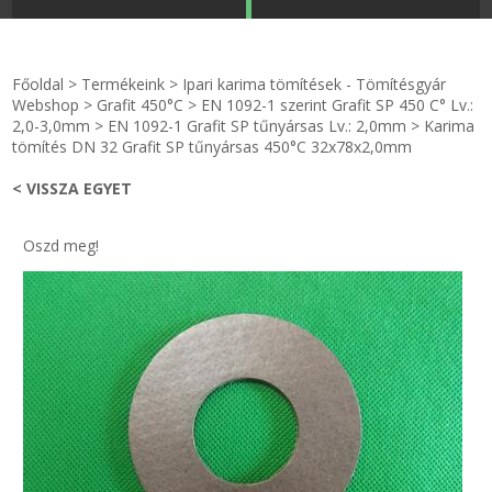
STRANDKAPSZULA - VÍZIPISZTOLY-FRIZBI
Főoldal
Főoldal
>
Termékeink
>
Ipari karima tömítések - Tömítésgyár
KULCSTARTÓ - KULCSKARIKA
videók
Webshop
>
Grafit 450°C
>
EN 1092-1 szerint Grafit SP 450 C° Lv.:
2,0-3,0mm
>
EN 1092-1 Grafit SP tűnyársas Lv.: 2,0mm
>
Karima
tömítés DN 32 Grafit SP tűnyársas 450°C 32x78x2,0mm
HŰTŐMÁGNES KERET - FÓLIA
Termékek
< VISSZA EGYET
VILÁGÍTÓ DEKOR - MÉCSESEK
Hogyan vásároljak?
Oszd meg!
GÉPÉSZET-PÉBÉ-gáz - KÉSZLETEK
Rólunk
IPARI KARIMA TÖMÍTÉS
Egyedi gyártás
TÖMÍTŐ TÁBLA - SZIGETELŐ LEMEZ
Hírek
GUMILEMEZ - FILC - HÓTOLÓ
Kapcsolat
TÖMÍTŐ ZSINÓR - RAGASZTÓ
ÁSZF