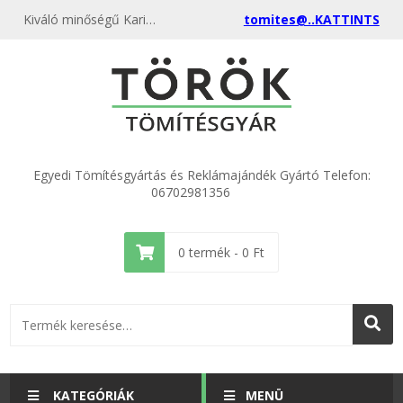
Kiváló minőségű Karima tömítés DN 32 Grafit SP tűnyársas 450°C 32x78x2,0mm kedvező áron, egyenest a gyártótól, rendeld meg most és csatlakozz a több ezer elégedett vásárlóhoz.
tomites@..KATTINTS
Egyedi Tömítésgyártás és Reklámajándék Gyártó Telefon:
06702981356
0
termék -
0
Ft
KATEGÓRIÁK
MENÜ