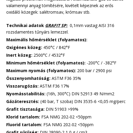
valamennyi anyag tömítésére, kivételt képeznek az erős
oxidáló közegek: salétromsav, krómsav stb.
Technikai adatok
GRAFIT SP:
0,1mm vastag AISI 316
rozsdamentes tűnyárs lemezzel.
Maximális hőmérséklet (folyamatos):
Oxigénes közeg:
450°C / 842°F
Inert közeg:
2500°C / 4532°F
Minimum hőmérséklet (folyamatos):
-200°C / -382°F
Maximum nyomás (folyamatos):
200 bar / 2900 psi
Összenyomhatóság:
ASTM F36 35%
Visszarugózás:
ASTM F36 17%
Nyomásstabilitás:
(16h, 300°C) DIN 52913 49 N/mm2
Gázáteresztés:
(40 bar, T szoba) DIN 3535-6 <0,05 mg/perc
Grafit tisztasága:
DIN 51903 >99%
Klorid tartalom:
FSA NMG 202-02 <50ppm
Fluorid tartalom:
FSA NMG 202-02 <50ppm
Grafit sűrűség:
DIN 28090-2 1,0 g / cm3