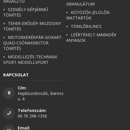
RAGASZTÓ
GRANULÁTUM
SZEMÉLY GÉPJÁRMŰ
KÖTÖZŐK-JELÖLŐK-
TÖMÍTÉS
IRATTARTÓK
TEHER-ERŐGÉP-MOZDONY
TÖMLŐBILINCS
TÖMÍTÉS
LEÉRTÉKELT-MARADÉK
MOTORKERÉKPÁR-GOKART-
ANYAGOK
QUAD-CSÓNAKMOTOR
TÖMÍTÉS
MODELLEZÉS-TECHNIKAI
SPORT-MODELLSPORT
KAPCSOLAT
Cím:
Hajdúszoboszló, Baross
u. 4.
Telefonszám:
06 70 298-1356
Email: