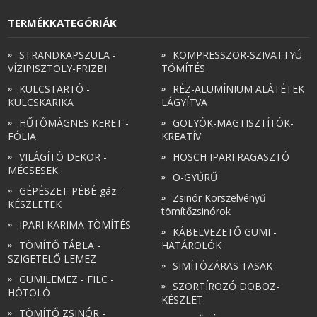
TERMÉKKATEGÓRIÁK
STRANDKAPSZULA -
KOMPRESSZOR-SZIVATTYÚ
VÍZIPISZTOLY-FRIZBI
TÖMÍTÉS
KULCSTARTÓ -
RÉZ-ALUMÍNIUM ALÁTÉTEK
KULCSKARIKA
LÁGYÍTVA
HŰTŐMÁGNES KERET -
GOLYÓK-MAGTISZTÍTÓK-
FÓLIA
KREATÍV
VILÁGÍTÓ DEKOR -
HOSCH IPARI RAGASZTÓ
MÉCSESEK
O-GYŰRŰ
GÉPÉSZET-PÉBÉ-gáz -
Zsinór Körszelvényű
KÉSZLETEK
tömítőzsinórok
IPARI KARIMA TÖMÍTÉS
KÁBELVEZETŐ GUMI -
TÖMÍTŐ TÁBLA -
HATÁROLÓK
SZIGETELŐ LEMEZ
SIMÍTÓZÁRAS TASAK
GUMILEMEZ - FILC -
SZORTÍROZÓ DOBOZ-
HÓTOLÓ
KÉSZLET
TÖMÍTŐ ZSINÓR -