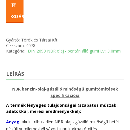
KOSÁRBA
Gyártó:
Török és Társai Kft.
Cikkszám:
4078
Kategória:
DIN 2690 NBR olaj - pentán álló gumi Lv.: 3,0mm
LEÍRÁS
NBR benzin-olaj-gázálló minőségű gumitömítések
specifikációja
A termék lényeges tulajdonságai (szabatos műszaki
adatokkal, mérési eredményekkel):
Anyag:
akrilnitrilbutadién NBR olaj - gázálló minőségű betét
nélküli gumilemezből vágott ipari karima tömítés