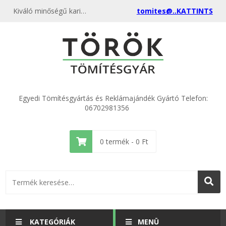
Kiváló minőségű karima tömítés DN 32 NBR olaj - pentán álló gumi 43x75x3,0mm kedvező áron, egyenest a gyártótól, rendeld meg most és csatlakozz a több ezer elégedett vásárlóhoz.
tomites@..KATTINTS
Egyedi Tömítésgyártás és Reklámajándék Gyártó Telefon:
06702981356
0
termék -
0
Ft
KATEGÓRIÁK
MENÜ