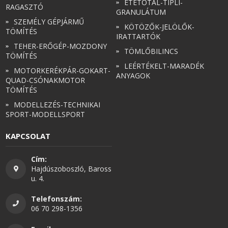
ETETŐTÁL-TIPLI-
RAGASZTÓ
GRANULÁTUM
SZEMÉLY GÉPJÁRMŰ
KÖTÖZŐK-JELÖLŐK-
TÖMÍTÉS
IRATTARTÓK
TEHER-ERŐGÉP-MOZDONY
TÖMLŐBILINCS
TÖMÍTÉS
LEÉRTÉKELT-MARADÉK
MOTORKERÉKPÁR-GOKART-
ANYAGOK
QUAD-CSÓNAKMOTOR
TÖMÍTÉS
MODELLEZÉS-TECHNIKAI
SPORT-MODELLSPORT
KAPCSOLAT
Cím:
Hajdúszoboszló, Baross
u. 4.
Telefonszám:
06 70 298-1356