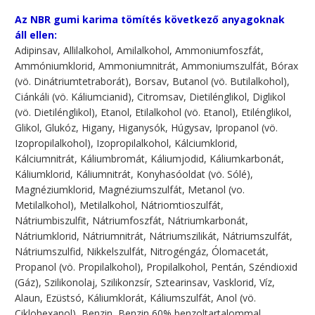
Az NBR gumi karima tömítés következő anyagoknak
áll ellen:
Adipinsav, Allilalkohol, Amilalkohol, Ammoniumfoszfát,
Ammóniumklorid, Ammoniumnitrát, Ammoniumszulfát, Bórax
(vö. Dinátriumtetraborát), Borsav, Butanol (vö. Butilalkohol),
Ciánkáli (vö. Káliumcianid), Citromsav, Dietilénglikol, Diglikol
(vö. Dietilénglikol), Etanol, Etilalkohol (vö. Etanol), Etilénglikol,
Glikol, Glukóz, Higany, Higanysók, Húgysav, Ipropanol (vö.
Izopropilalkohol), Izopropilalkohol, Kálciumklorid,
Kálciumnitrát, Káliumbromát, Káliumjodid, Káliumkarbonát,
Káliumklorid, Káliumnitrát, Konyhasóoldat (vö. Sólé),
Magnéziumklorid, Magnéziumszulfát, Metanol (vo.
Metilalkohol), Metilalkohol, Nátriomtioszulfát,
Nátriumbiszulfit, Nátriumfoszfát, Nátriumkarbonát,
Nátriumklorid, Nátriumnitrát, Nátriumszilikát, Nátriumszulfát,
Nátriumszulfid, Nikkelszulfát, Nitrogéngáz, Ólomacetát,
Propanol (vö. Propilalkohol), Propilalkohol, Pentán, Széndioxid
(Gáz), Szilikonolaj, Szilikonzsír, Sztearinsav, Vasklorid, Víz,
Alaun, Ezüstsó, Káliumklorát, Káliumszulfát, Anol (vö.
Ciklohexanol), Benzin, Benzin 60% benzoltartalommal,