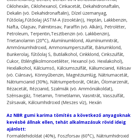
Ciklohexán, Ciklohexanol, Cinkacetát, Dekahidronaftalin,
Dekalin (vö. Dekahidronaftalin), Dízel üzemanyag,
Fűtőolaj,Fűtőolaj (ASTM-A (Izooktán)), Heptán, Lakkbenzin,
Nafta, Olajsav, Palmitinsav, Paraffin (vö. Alkán), Petroléter,
Petroleum, Terpentin,Tesztbenzin (vö. Lakkbenzin),
Trietanolamin (20°C), Alumíniumklorid, Alumíniumnitrát,
Ammóniumhidroxid, Ammoniumperszulfát, Báriumklorid,
Bunkerolaj, fűtőolaj S, Butilalkohol, Cinkklorid, Cinkszulfát,
Cukor, Etilénglikolmonoetiléter, Hexanol (vö. Hexilakohol),
Hexilalkohol, Kálciumsó, Kálciumszulfát, Káliumcianid, Kéksav
(vö. Ciánsav), Könnyűbenzin, Magnéziumlúg, Nátriumacetát,
Nátriumcianid (30%), Nátriumperborát, Oktán, Ólomarzenát,
Rézacetát, Rézcianid, Szalmiák (vö. Ammóniákoldat),
Szénsavgáz, Trietamin, Trimetilamin, Vasnitrát, Vasszulfát,
Zsírsavak, Kálciumhidroxid (Meszes víz), Hexán
Az NBR gumi karima tömítés a következő anyagoknak
kevésbé állnak ellen, tehát alkalmazásuk rövid ideig
ajánlott:
Formaldehidoldat (40%), Foszforsav (60°C), Nátriumhidroxid