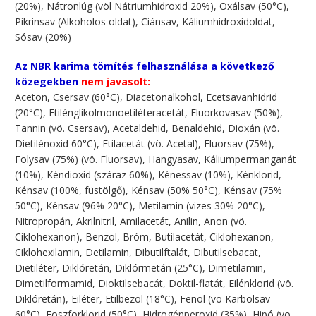
(20%), Nátronlúg (völ Nátriumhidroxid 20%), Oxálsav (50°C),
Pikrinsav (Alkoholos oldat), Ciánsav, Káliumhidroxidoldat,
Sósav (20%)
Az NBR karima tömítés felhasználása a következő
közegekben
nem javasolt:
Aceton, Csersav (60°C), Diacetonalkohol, Ecetsavanhidrid
(20°C), Etilénglikolmonoetiléteracetát, Fluorkovasav (50%),
Tannin (vö. Csersav), Acetaldehid, Benaldehid, Dioxán (vö.
Dietilénoxid 60°C), Etilacetát (vö. Acetal), Fluorsav (75%),
Folysav (75%) (vö. Fluorsav), Hangyasav, Káliumpermanganát
(10%), Kéndioxid (száraz 60%), Kénessav (10%), Kénklorid,
Kénsav (100%, füstölgő), Kénsav (50% 50°C), Kénsav (75%
50°C), Kénsav (96% 20°C), Metilamin (vizes 30% 20°C),
Nitropropán, Akrilnitril, Amilacetát, Anilin, Anon (vö.
Ciklohexanon), Benzol, Bróm, Butilacetát, Ciklohexanon,
Ciklohexilamin, Detilamin, Dibutilftalát, Dibutilsebacat,
Dietiléter, Diklóretán, Diklórmetán (25°C), Dimetilamin,
Dimetilformamid, Dioktilsebacát, Doktil-flatát, Eilénklorid (vö.
Diklóretán), Eiléter, Etilbezol (18°C), Fenol (vö Karbolsav
60°C), Foszforklorid (50°C), Hidrogénperoxid (35%), Hipó (vo.