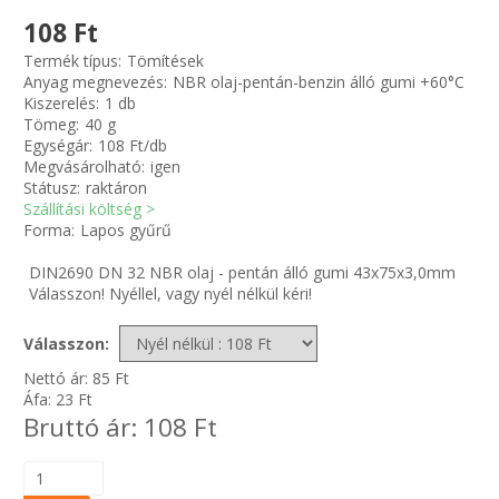
108 Ft
Zsinór Körszelvényű tömítőzsinórok
Termék típus:
Tömítések
Anyag megnevezés:
NBR olaj-pentán-benzin álló gumi +60°C
Kiszerelés:
1 db
KÁBELVEZETŐ GUMI - HATÁROLÓK
Tömeg:
40 g
Egységár:
108 Ft/db
SIMÍTÓZÁRAS TASAK
Megvásárolható:
igen
Státusz:
raktáron
Szállítási költség >
SZORTÍROZÓ DOBOZ-KÉSZLET
Forma:
Lapos gyűrű
DIN2690 DN 32 NBR olaj - pentán álló gumi 43x75x3,0mm
ETETŐTÁL-TIPLI-GRANULÁTUM
Válasszon! Nyéllel, vagy nyél nélkül kéri!
KÖTÖZŐK-JELÖLŐK-IRATTARTÓK
Válasszon:
Nettó ár:
85
Ft
TÖMLŐBILINCS
Áfa:
23
Ft
Bruttó ár:
108
Ft
LEÉRTÉKELT-MARADÉK ANYAGOK