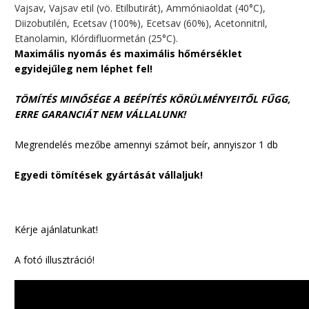
Vajsav, Vajsav etil (vö. Etilbutirát), Ammóniaoldat (40°C),
Diizobutilén, Ecetsav (100%), Ecetsav (60%), Acetonnitril,
Etanolamin, Klórdifluormetán (25°C).
Maximális nyomás és maximális hőmérséklet
egyidejűleg nem léphet fel!
TÖMÍTÉS MINŐSÉGE A BEÉPÍTÉS KÖRÜLMÉNYEITŐL FŰGG,
ERRE GARANCIÁT NEM VÁLLALUNK!
Megrendelés mezőbe amennyi számot beír, annyiszor 1 db
Egyedi tömítések gyártását vállaljuk!
Kérje ajánlatunkat!
A fotó illusztráció!