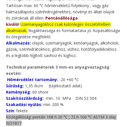
Tartósan max. 60 °C hőmérsékletű folyékony , vagy gáz
halmazállapotú szénhidrogénekhez, növényi és állati olajok
és zsíroknak áll ellen.
Pentánállósága
kiváló!
Üzemanyagokhoz csak különleges összetételben
alkalmasak.
Rugalmassága és formatartása jó. Kopásállósága
és öregedése megfelelő.
Alkalmazás:
olajok, üzemanyagok, kenőanyagok, alkoholok,
gázok, szénhidrátokhoz, gőzhöz, vízhez, hűtőfolyadékokhoz
és a legtöbb hígított savhoz és lúghoz.
Technikai paraméterek 3 mm-es anyagvastagság
esetén:
Hőmérséklet tartomány:
-20 +60 °C
Sűrűség:
1,35 /kcm (tájékoztató adat)
Keménység:
60 shore
Szakítószilárdság:
min.: 10 MPa DIN 53 504
Szakadási nyúlás:
min. 200 %
Szín
: fekete
Közegállóság: pentán 168 h 20 °C ; 72 h 100 °C ASTM 3 olaj
ISO1817