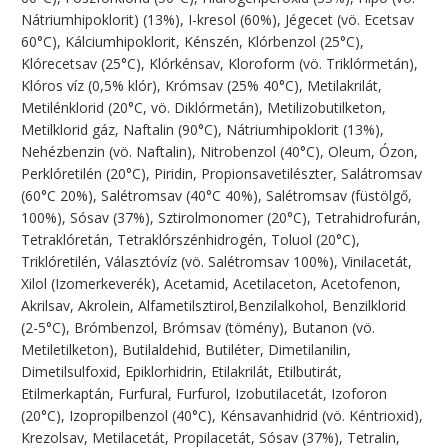
Nátriumhipoklorit) (13%), I-kresol (60%), Jégecet (vö. Ecetsav
60°C), Kálciumhipoklorit, Kénszén, Klórbenzol (25°C),
Klórecetsav (25°C), Klórkénsav, Kloroform (vö. Triklórmetán),
Klóros víz (0,5% klór), Krómsav (25% 40°C), Metilakrilát,
Metilénklorid (20°C, vö. Diklórmetán), Metilizobutilketon,
Metilklorid gáz, Naftalin (90°C), Nátriumhipoklorit (13%),
Nehézbenzin (vö. Naftalin), Nitrobenzol (40°C), Oleum, Ózon,
Perklóretilén (20°C), Piridin, Propionsavetilészter, Salátromsav
(60°C 20%), Salétromsav (40°C 40%), Salétromsav (füstölgő,
100%), Sósav (37%), Sztirolmonomer (20°C), Tetrahidrofurán,
Tetraklóretán, Tetraklórszénhidrogén, Toluol (20°C),
Triklóretilén, Választóvíz (vö. Salétromsav 100%), Vinilacetát,
Xilol (Izomerkeverék), Acetamid, Acetilaceton, Acetofenon,
Akrilsav, Akrolein, Alfametilsztirol,Benzilalkohol, Benzilklorid
(2-5°C), Brómbenzol, Brómsav (tömény), Butanon (vö.
Metiletilketon), Butilaldehid, Butiléter, Dimetilanilin,
Dimetilsulfoxid, Epiklorhidrin, Etilakrilát, Etilbutirát,
Etilmerkaptán, Furfural, Furfurol, Izobutilacetát, Izoforon
(20°C), Izopropilbenzol (40°C), Kénsavanhidrid (vö. Kéntrioxid),
Krezolsav, Metilacetát, Propilacetát, Sósav (37%), Tetralin,