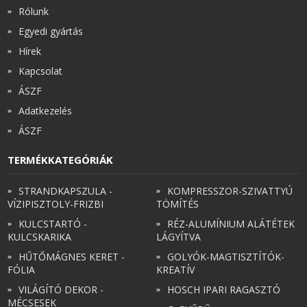
Rólunk
Egyedi gyártás
Hírek
Kapcsolat
ÁSZF
Adatkezelés
ÁSZF
TERMÉKKATEGÓRIÁK
STRANDKAPSZULA -
KOMPRESSZOR-SZIVATTYÚ
VÍZIPISZTOLY-FRIZBI
TÖMÍTÉS
KULCSTARTÓ -
RÉZ-ALUMÍNIUM ALÁTÉTEK
KULCSKARIKA
LÁGYÍTVA
HŰTŐMÁGNES KERET -
GOLYÓK-MAGTISZTÍTÓK-
FÓLIA
KREATÍV
VILÁGÍTÓ DEKOR -
HOSCH IPARI RAGASZTÓ
MÉCSESEK