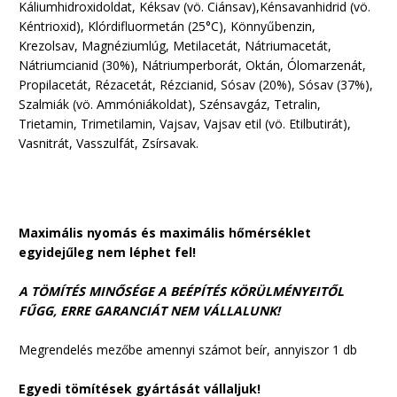
Káliumhidroxidoldat, Kéksav (vö. Ciánsav),Kénsavanhidrid (vö.
Kéntrioxid), Klórdifluormetán (25°C), Könnyűbenzin,
Krezolsav, Magnéziumlúg, Metilacetát, Nátriumacetát,
Nátriumcianid (30%), Nátriumperborát, Oktán, Ólomarzenát,
Propilacetát, Rézacetát, Rézcianid, Sósav (20%), Sósav (37%),
Szalmiák (vö. Ammóniákoldat), Szénsavgáz, Tetralin,
Trietamin, Trimetilamin, Vajsav, Vajsav etil (vö. Etilbutirát),
Vasnitrát, Vasszulfát, Zsírsavak.
Maximális nyomás és maximális hőmérséklet
egyidejűleg nem léphet fel!
A TÖMÍTÉS MINŐSÉGE A BEÉPÍTÉS KÖRÜLMÉNYEITŐL
FŰGG, ERRE GARANCIÁT NEM VÁLLALUNK!
Megrendelés mezőbe amennyi számot beír, annyiszor 1 db
Egyedi tömítések gyártását vállaljuk!