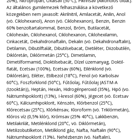
20%), Nitropropán, Oxálsav (50°C), Pikrinsav (Alkoholos oldat).
Az általános gumilemezek felhasználása a következő
közegekben nem javasolt: Akrilnitril, Amilacetát, Anilin, Anol
(vö. Ciklohexanol), Anon (vö. Ciklohexanon), Benzin, Benzin
60% benzoltartalommal, Benzol, Bróm, Butilacetát,
Ciklohexán, Ciklohexanol, Ciklohexanon, Ciklohexilamin,
Cinkacetát, Dekahidronaftalin, Dekalin (vö. Dekahidronaftalin),
Detilamin, Dibutilftalát, Dibutilsebacat, Dietiléter, Diizobutilén,
Diklóretán, Diklórmetán (25°C), Dimetilamin,
Dimetilformamid, Dioktilsebacát, Dízel üzemanyag, Doktil-
flatát, Ecetsav (100%), Ecetsav (60%), Eilénklorid (vö.
Diklóretán), Eiléter, Etilbezol (18°C), Fenol (vö Karbolsav
60°C), Foszforklorid (50°C), Fűtőolaj, Fűtőolaj (ASTM-A
(Izooktán)), Heptán, Hexán, Hidrogénperoxid (35%), Hipó (vo.
Nátriumhipoklorit) (13%), I-kresol (60%), Jégecet (vö. Ecetsav
60°C), Kálciumhipoklorit, Kénszén, Klórbenzol (25°C),
Klórecetsav (25°C), Klórkénsav, Kloroform (vö. Triklórmetán),
Klóros víz (0,5% klór), Krómsav (25% 40°C), Lakkbenzin,
Metilakrilát, Metilénklorid (20°C, vö. Diklórmetán),
Metilizobutilketon, Metilklorid gáz, Nafta, Naftalin (90°C),
Nátriumhipoklorit (13%), Nehézbenzin (vö. Naftalin),