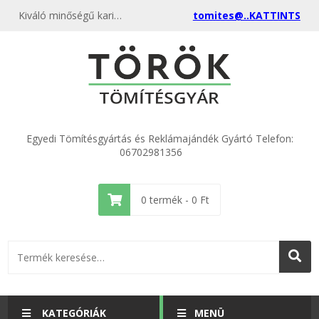
Kiváló minőségű karima tömítés DN 32 SBR műszaki gumi tömítés 43x75x3,0mm kedvező áron, egyenest a gyártótól, rendeld meg most és csatlakozz a több ezer elégedett vásárlóhoz.
tomites@..KATTINTS
Egyedi Tömítésgyártás és Reklámajándék Gyártó Telefon:
06702981356
0
termék -
0
Ft
KATEGÓRIÁK
MENÜ