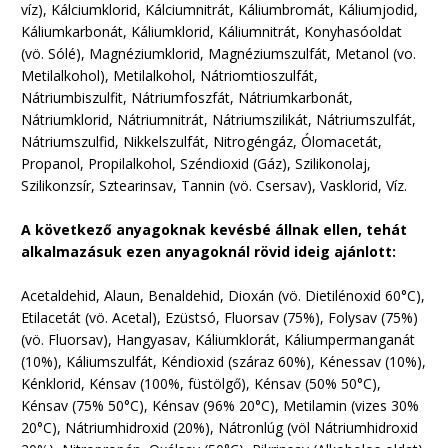
víz), Kálciumklorid, Kálciumnitrát, Káliumbromát, Káliumjodid,
Káliumkarbonát, Káliumklorid, Káliumnitrát, Konyhasóoldat
(vö. Sólé), Magnéziumklorid, Magnéziumszulfát, Metanol (vo.
Metilalkohol), Metilalkohol, Nátriomtioszulfát,
Nátriumbiszulfit, Nátriumfoszfát, Nátriumkarbonát,
Nátriumklorid, Nátriumnitrát, Nátriumszilikát, Nátriumszulfát,
Nátriumszulfid, Nikkelszulfát, Nitrogéngáz, Ólomacetát,
Propanol, Propilalkohol, Széndioxid (Gáz), Szilikonolaj,
Szilikonzsír, Sztearinsav, Tannin (vö. Csersav), Vasklorid, Víz.
A következő anyagoknak kevésbé állnak ellen, tehát
alkalmazásuk ezen anyagoknál rövid ideig ajánlott:
Acetaldehid, Alaun, Benaldehid, Dioxán (vö. Dietilénoxid 60°C),
Etilacetát (vö. Acetal), Ezüstsó, Fluorsav (75%), Folysav (75%)
(vö. Fluorsav), Hangyasav, Káliumklorát, Káliumpermanganát
(10%), Káliumszulfát, Kéndioxid (száraz 60%), Kénessav (10%),
Kénklorid, Kénsav (100%, füstölgő), Kénsav (50% 50°C),
Kénsav (75% 50°C), Kénsav (96% 20°C), Metilamin (vizes 30%
20°C), Nátriumhidroxid (20%), Nátronlúg (völ Nátriumhidroxid