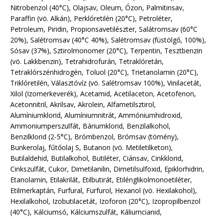
Nitrobenzol (40°C), Olajsav, Oleum, Ózon, Palmitinsav,
Paraffin (vö. Alkán), Perklóretilén (20°C), Petroléter,
Petroleum, Piridin, Propionsavetilészter, Salátromsav (60°C
20%), Salétromsav (40°C 40%), Salétromsav (füstölgő, 100%),
Sósav (37%), Sztirolmonomer (20°C), Terpentin, Tesztbenzin
(vö. Lakkbenzin), Tetrahidrofurán, Tetraklóretán,
Tetraklórszénhidrogén, Toluol (20°C), Trietanolamin (20°C),
Triklóretilén, Választóvíz (vö. Salétromsav 100%), Vinilacetát,
Xilol (Izomerkeverék), Acetamid, Acetilaceton, Acetofenon,
Acetonnitril, Akrilsav, Akrolein, Alfametilsztirol,
Alumíniumklorid, Alumíniumnitrát, Ammóniumhidroxid,
Ammoniumperszulfát, Báriumklorid, Benzilalkohol,
Benzilklorid (2-5°C), Brómbenzol, Brómsav (tömény),
Bunkerolaj, fűtőolaj S, Butanon (vö. Metiletilketon),
Butilaldehid, Butilalkohol, Butiléter, Ciánsav, Cinkklorid,
Cinkszulfát, Cukor, Dimetilanilin, Dimetilsulfoxid, Epiklorhidrin,
Etanolamin, Etilakrilát, Etilbutirát, Etilénglikolmonoetiléter,
Etilmerkaptán, Furfural, Furfurol, Hexanol (vö. Hexilakohol),
Hexilalkohol, Izobutilacetát, Izoforon (20°C), Izopropilbenzol
(40°C), Kálciumsó, Kálciumszulfát, Káliumcianid,