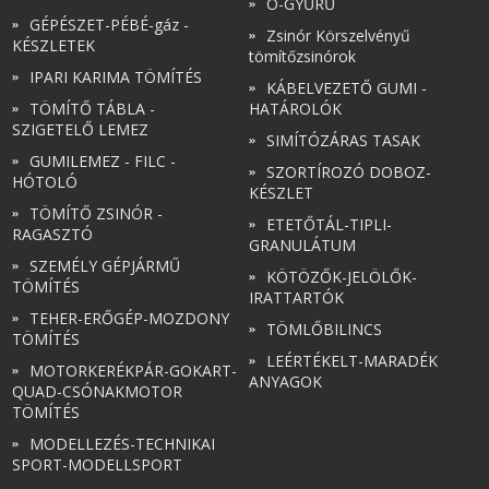
O-GYŰRŰ
GÉPÉSZET-PÉBÉ-gáz -
Zsinór Körszelvényű
KÉSZLETEK
tömítőzsinórok
IPARI KARIMA TÖMÍTÉS
KÁBELVEZETŐ GUMI -
TÖMÍTŐ TÁBLA -
HATÁROLÓK
SZIGETELŐ LEMEZ
SIMÍTÓZÁRAS TASAK
GUMILEMEZ - FILC -
SZORTÍROZÓ DOBOZ-
HÓTOLÓ
KÉSZLET
TÖMÍTŐ ZSINÓR -
ETETŐTÁL-TIPLI-
RAGASZTÓ
GRANULÁTUM
SZEMÉLY GÉPJÁRMŰ
KÖTÖZŐK-JELÖLŐK-
TÖMÍTÉS
IRATTARTÓK
TEHER-ERŐGÉP-MOZDONY
TÖMLŐBILINCS
TÖMÍTÉS
LEÉRTÉKELT-MARADÉK
MOTORKERÉKPÁR-GOKART-
ANYAGOK
QUAD-CSÓNAKMOTOR
TÖMÍTÉS
MODELLEZÉS-TECHNIKAI
SPORT-MODELLSPORT