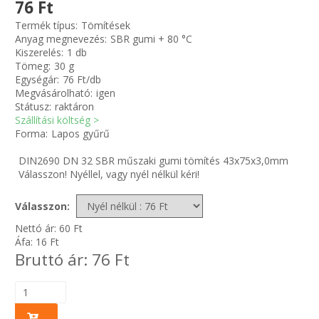
76 Ft
Termék típus:
Tömítések
Zsinór Körszelvényű tömítőzsinórok
Anyag megnevezés:
SBR gumi + 80 °C
Kiszerelés:
1 db
Tömeg:
30 g
KÁBELVEZETŐ GUMI - HATÁROLÓK
Egységár:
76 Ft/db
Megvásárolható:
igen
SIMÍTÓZÁRAS TASAK
Státusz:
raktáron
Szállítási költség >
Forma:
Lapos gyűrű
SZORTÍROZÓ DOBOZ-KÉSZLET
DIN2690 DN 32 SBR műszaki gumi tömítés 43x75x3,0mm
Válasszon! Nyéllel, vagy nyél nélkül kéri!
ETETŐTÁL-TIPLI-GRANULÁTUM
Válasszon:
KÖTÖZŐK-JELÖLŐK-IRATTARTÓK
Nettó ár:
60
Ft
Áfa:
16
Ft
TÖMLŐBILINCS
Bruttó ár:
76
Ft
LEÉRTÉKELT-MARADÉK ANYAGOK