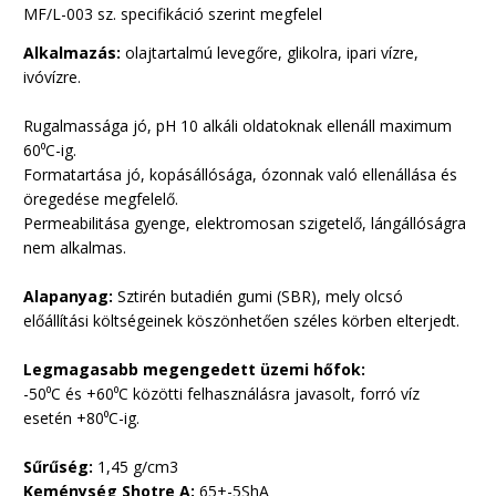
MF/L-003 sz. specifikáció szerint megfelel
Alkalmazás:
olajtartalmú levegőre, glikolra, ipari vízre,
ivóvízre.
Rugalmassága jó, pH 10 alkáli oldatoknak ellenáll maximum
60
⁰
C-ig.
Formatartása jó, kopásállósága, ózonnak való ellenállása és
öregedése megfelelő.
Permeabilitása gyenge, elektromosan szigetelő, lángállóságra
nem alkalmas.
Alapanyag:
Sztirén butadién gumi (SBR), mely olcsó
előállítási költségeinek köszönhetően széles körben elterjedt.
Legmagasabb megengedett üzemi hőfok:
-50
⁰
C és +60
⁰
C közötti felhasználásra javasolt, forró víz
esetén +80
⁰
C-ig.
Sűrűség:
1,45 g/cm3
Keménység Shotre A:
65+-5ShA