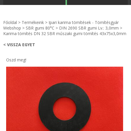
STRANDKAPSZULA - VÍZIPISZTOLY-FRIZBI
Főoldal
Főoldal
>
Termékeink
>
Ipari karima tömítések - Tömítésgyár
KULCSTARTÓ - KULCSKARIKA
videók
Webshop
>
SBR gumi 80°C
>
DIN 2690 SBR gumi Lv.: 3,0mm
>
Karima tömítés DN 32 SBR műszaki gumi tömítés 43x75x3,0mm
HŰTŐMÁGNES KERET - FÓLIA
Termékek
< VISSZA EGYET
VILÁGÍTÓ DEKOR - MÉCSESEK
Hogyan vásároljak?
Oszd meg!
GÉPÉSZET-PÉBÉ-gáz - KÉSZLETEK
Rólunk
IPARI KARIMA TÖMÍTÉS
Egyedi gyártás
TÖMÍTŐ TÁBLA - SZIGETELŐ LEMEZ
Hírek
GUMILEMEZ - FILC - HÓTOLÓ
Kapcsolat
TÖMÍTŐ ZSINÓR - RAGASZTÓ
ÁSZF