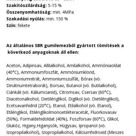
Szakítószilárdság:
5-15 %
Összenyomhatóság:
min. 4MPa
Szakadási nyúlás:
min. 150 %
Szín:
fekete
Az általános SBR gumilemezből gyártott tömítések a
következő anyagoknak áll ellen:
Aceton, Adipinsav, Allilalkohol, Amilalkohol, Ammóniaoldat
(40°C), Ammoniumfoszfát, Ammóniumklorid,
Ammoniumnitrát, Ammoniumszulfát, Bórax (vö.
Dinátriumtetraborát), Borsav, Butanol (vö. Butilalkohol),
Ciánkáli (vö. Káliumcianid), Citromsav, Csersav (60°C),
Diacetonalkohol, Dietilénglikol, Diglikol (vö. Dietilénglikol),
Ecetsavanhidrid (20°C), Etanol, Etilalkohol (vö. Etanol),
Etilénglikol, Etilénglikolmonoetiléteracetát, Fluorkovasav
(50%), Formaldehidoldat (40%), Foszforsav (60°C), Glikol,
Glukóz, Higany,Higanysók, Húgysav, Ipropanol (vö.
Izopropilalkohol), Izopropilalkohol, Kálciumhidroxid (Meszes