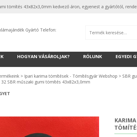
i tömítés 43x82x3,0mm kedvező áron, egyenest a gyártótól, rendeld
klámajándék Gyártó Telefon:
EK
HOGYAN VÁSÁROLJAK?
RÓLUNK
EGYEDI 
ermékeink
>
Ipari karima tömítések - Tömítésgyár Webshop
>
SBR gu
 32 SBR műszaki gumi tömítés 43x82x3,0mm
EGYET
KARIMA
TÖMÍTÉ