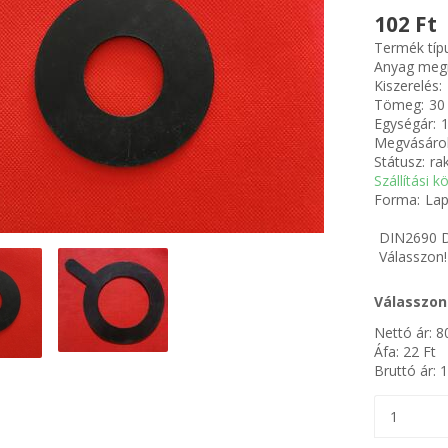
102 Ft
Termék típ
Anyag meg
Kiszerelés:
Tömeg:
30
Egységár:
1
Megvásárol
Státusz:
ra
Szállítási k
Forma:
Lap
DIN2690 D
Válasszon! 
Válasszon
Nettó ár:
8
Áfa:
22
Ft
Bruttó ár:
1