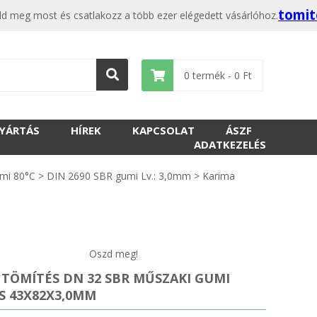
tomit
 meg most és csatlakozz a több ezer elégedett vásárlóhoz.
0
termék -
0
Ft
GYÁRTÁS
HÍREK
KAPCSOLAT
ÁSZF
ADATKEZELÉS
mi 80°C
>
DIN 2690 SBR gumi Lv.: 3,0mm
>
Karima
Oszd meg!
 TÖMÍTÉS DN 32 SBR MŰSZAKI GUMI
S 43X82X3,0MM