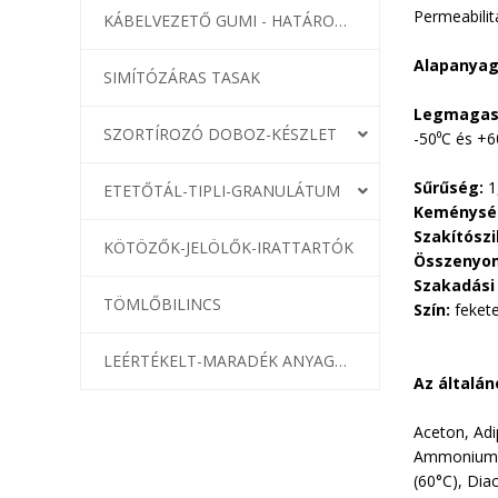
Permeabilit
KÁBELVEZETŐ GUMI - HATÁROLÓK
Alapanya
SIMÍTÓZÁRAS TASAK
Legmagas
SZORTÍROZÓ DOBOZ-KÉSZLET
-50
⁰
C és +6
Sűrűség:
ETETŐTÁL-TIPLI-GRANULÁTUM
Keménység
Szakítószi
KÖTÖZŐK-JELÖLŐK-IRATTARTÓK
Összenyo
Szakadási 
TÖMLŐBILINCS
Szín:
feket
LEÉRTÉKELT-MARADÉK ANYAGOK
Az általá
Aceton, Adi
Ammoniumszu
(60°C), Diac