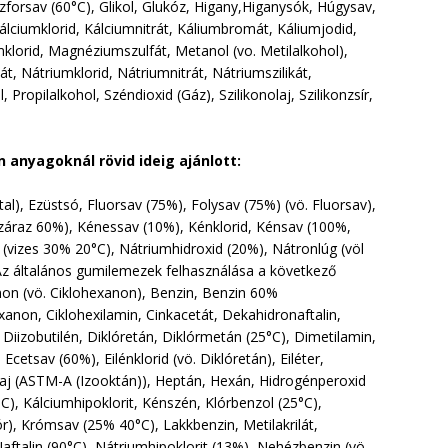
zforsav (60°C), Glikol, Glukóz, Higany,Higanysók, Húgysav,
Kálciumklorid, Kálciumnitrát, Káliumbromát, Káliumjodid,
klorid, Magnéziumszulfát, Metanol (vo. Metilalkohol),
t, Nátriumklorid, Nátriumnitrát, Nátriumszilikát,
Propilalkohol, Széndioxid (Gáz), Szilikonolaj, Szilikonzsír,
anyagoknál rövid ideig ajánlott:
tal), Ezüstsó, Fluorsav (75%), Folysav (75%) (vö. Fluorsav),
záraz 60%), Kénessav (10%), Kénklorid, Kénsav (100%,
(vizes 30% 20°C), Nátriumhidroxid (20%), Nátronlúg (völ
 Az általános gumilemezek felhasználása a következő
 Anon (vö. Ciklohexanon), Benzin, Benzin 60%
xanon, Ciklohexilamin, Cinkacetát, Dekahidronaftalin,
r, Diizobutilén, Diklóretán, Diklórmetán (25°C), Dimetilamin,
cetsav (60%), Eilénklorid (vö. Diklóretán), Eiléter,
őolaj (ASTM-A (Izooktán)), Heptán, Hexán, Hidrogénperoxid
°C), Kálciumhipoklorit, Kénszén, Klórbenzol (25°C),
ór), Krómsav (25% 40°C), Lakkbenzin, Metilakrilát,
 Naftalin (90°C), Nátriumhipoklorit (13%), Nehézbenzin (vö.