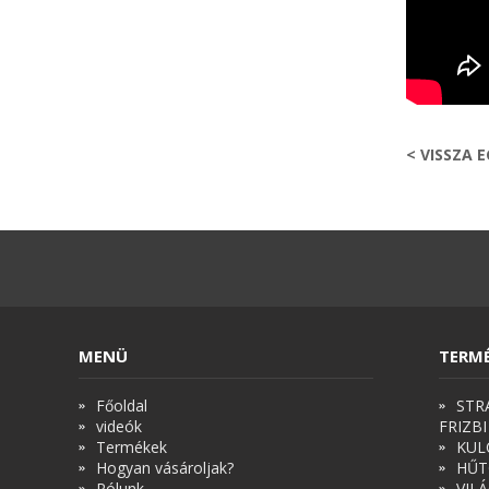
< VISSZA 
MENÜ
TERM
Főoldal
STR
videók
FRIZBI
Termékek
KUL
Hogyan vásároljak?
HŰT
Rólunk
VIL