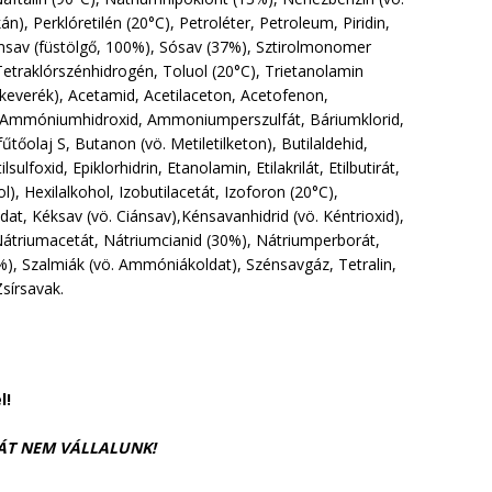
n), Perklóretilén (20°C), Petroléter, Petroleum, Piridin,
msav (füstölgő, 100%), Sósav (37%), Sztirolmonomer
 Tetraklórszénhidrogén, Toluol (20°C), Trietanolamin
merkeverék), Acetamid, Acetilaceton, Acetofenon,
trát, Ammóniumhidroxid, Ammoniumperszulfát, Báriumklorid,
tőolaj S, Butanon (vö. Metiletilketon), Butilaldehid,
sulfoxid, Epiklorhidrin, Etanolamin, Etilakrilát, Etilbutirát,
l), Hexilalkohol, Izobutilacetát, Izoforon (20°C),
dat, Kéksav (vö. Ciánsav),Kénsavanhidrid (vö. Kéntrioxid),
Nátriumacetát, Nátriumcianid (30%), Nátriumperborát,
%), Szalmiák (vö. Ammóniákoldat), Szénsavgáz, Tetralin,
 Zsírsavak.
l!
IÁT NEM VÁLLALUNK!