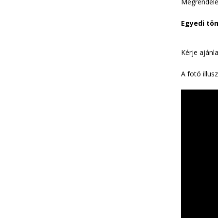
Megrendelé
Egyedi töm
Kérje ajánl
A fotó illusz