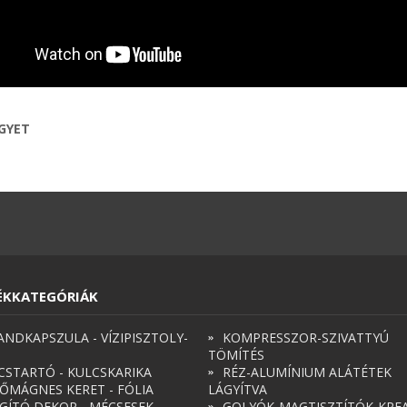
EGYET
ÉKKATEGÓRIÁK
ANDKAPSZULA - VÍZIPISZTOLY-
KOMPRESSZOR-SZIVATTYÚ
TÖMÍTÉS
CSTARTÓ - KULCSKARIKA
RÉZ-ALUMÍNIUM ALÁTÉTEK
ŐMÁGNES KERET - FÓLIA
LÁGYÍTVA
ÁGÍTÓ DEKOR - MÉCSESEK
GOLYÓK-MAGTISZTÍTÓK-KREA