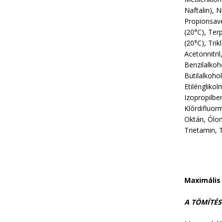
Naftalin), N
Propionsave
(20°C), Ter
(20°C), Trik
Acetonnitri
Benzilalkoh
Butilalkohol
Etilénglikol
Izopropilbe
Klórdifluor
Oktán, Ólom
Trietamin, T
Maximális
A TÖMÍTÉS