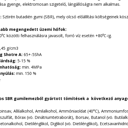
ása gyenge, elektromosan szigetelő, lángállóságra nem alkalmas.
g:
Sztirén butadién gumi (SBR), mely olcsó előállítási költségeinek kös
abb megengedett üzemi hőfok:
0
⁰
C közötti felhasználásra javasolt, forró víz esetén +80
⁰
C-ig.
1,45 g/cm3
 Shotre A:
65+-5ShA
lárdság:
5-15 %
mhatóság:
min. 4MPa
nyúlás:
min. 150 %
e
nos SBR gumilemezből gyártott tömítések a következő anyagok
pinsav, Allilalkohol, Amilalkohol, Ammóniaoldat (40°C), Ammonium
lfát, Bórax (vö. Dinátriumtetraborát), Borsav, Butanol (vö. Butilalko
etonalkohol, Dietilénglikol, Diglikol (vö. Dietilénglikol), Ecetsavanhidrid 