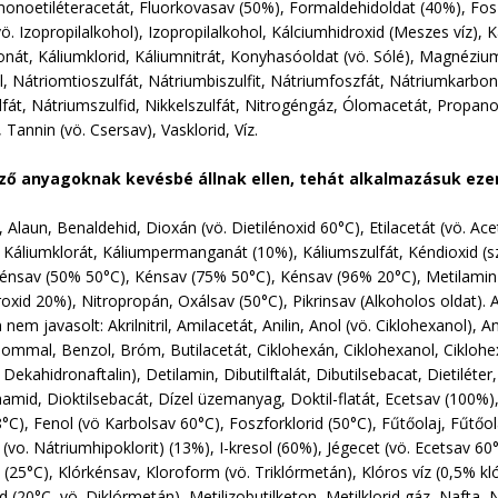
lmonoetiléteracetát, Fluorkovasav (50%), Formaldehidoldat (40%), Fos
vö. Izopropilalkohol), Izopropilalkohol, Kálciumhidroxid (Meszes víz), 
nát, Káliumklorid, Káliumnitrát, Konyhasóoldat (vö. Sólé), Magnézium
l, Nátriomtioszulfát, Nátriumbiszulfit, Nátriumfoszfát, Nátriumkarboná
át, Nátriumszulfid, Nikkelszulfát, Nitrogéngáz, Ólomacetát, Propanol, 
 Tannin (vö. Csersav), Vasklorid, Víz.
ő anyagoknak kevésbé állnak ellen, tehát alkalmazásuk ezen 
 Alaun, Benaldehid, Dioxán (vö. Dietilénoxid 60°C), Etilacetát (vö. Ace
Káliumklorát, Káliumpermanganát (10%), Káliumszulfát, Kéndioxid (s
Kénsav (50% 50°C), Kénsav (75% 50°C), Kénsav (96% 20°C), Metilamin 
oxid 20%), Nitropropán, Oxálsav (50°C), Pikrinsav (Alkoholos oldat).
nem javasolt: Akrilnitril, Amilacetát, Anilin, Anol (vö. Ciklohexanol),
lommal, Benzol, Bróm, Butilacetát, Ciklohexán, Ciklohexanol, Ciklohe
 Dekahidronaftalin), Detilamin, Dibutilftalát, Dibutilsebacat, Dietiléte
mid, Dioktilsebacát, Dízel üzemanyag, Doktil-flatát, Ecetsav (100%), E
18°C), Fenol (vö Karbolsav 60°C), Foszforklorid (50°C), Fűtőolaj, Fűt
 (vo. Nátriumhipoklorit) (13%), I-kresol (60%), Jégecet (vö. Ecetsav 60
 (25°C), Klórkénsav, Kloroform (vö. Triklórmetán), Klóros víz (0,5% kl
d (20°C, vö. Diklórmetán), Metilizobutilketon, Metilklorid gáz, Nafta,