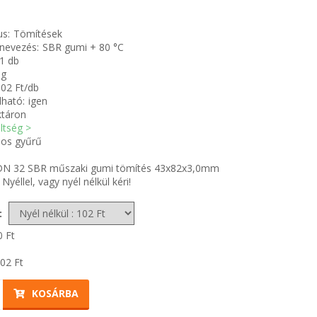
us:
Tömítések
nevezés:
SBR gumi + 80 °C
1 db
 g
02 Ft/db
ható:
igen
ktáron
öltség >
os gyűrű
N 32 SBR műszaki gumi tömítés 43x82x3,0mm
Nyéllel, vagy nyél nélkül kéri!
:
0
Ft
02
Ft
KOSÁRBA