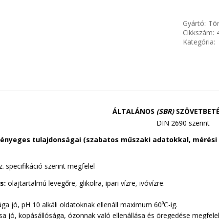
Gyártó:
Tör
Cikkszám:
Kategória:
ÁLTALÁNOS
(SBR)
SZÖVETBETÉ
DIN 2690 szerint
lényeges tulajdonságai (szabatos műszaki adatokkal, mérési
. specifikáció szerint megfelel
s:
olajtartalmú levegőre, glikolra, ipari vízre, ivóvízre.
a jó, pH 10 alkáli oldatoknak ellenáll maximum 60
⁰
C-ig.
a jó, kopásállósága, ózonnak való ellenállása és öregedése megfelel