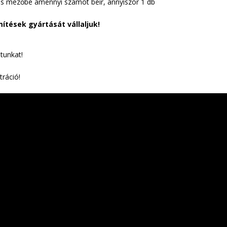
s mezőbe amennyi számot beír, annyiszor 1 db
ítések gyártását vállaljuk!
atunkat!
tráció!