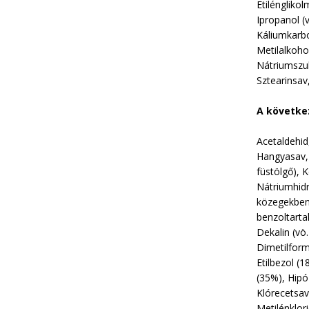
Etiléngliko
Ipropanol (
Káliumkarbo
Metilalkoho
Nátriumszulf
Sztearinsav,
A következ
Acetaldehid,
Hangyasav, 
füstölgő), 
Nátriumhidr
közegekben 
benzoltarta
Dekalin (vö.
Dimetilforma
Etilbezol (
(35%), Hipó
Klórecetsav
Metilénklori