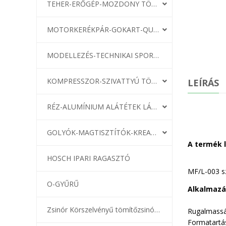
TEHER-ERŐGÉP-MOZDONY TÖMÍTÉS
MOTORKERÉKPÁR-GOKART-QUAD-CSÓNAKMOTOR TÖMÍTÉS
MODELLEZÉS-TECHNIKAI SPORT-MODELLSPORT
KOMPRESSZOR-SZIVATTYÚ TÖMÍTÉS
LEÍRÁS
RÉZ-ALUMÍNIUM ALÁTÉTEK LÁGYÍTVA
GOLYÓK-MAGTISZTÍTÓK-KREATÍV
A termék 
HOSCH IPARI RAGASZTÓ
MF/L-003 sz
O-GYŰRŰ
Alkalmazá
Zsinór Körszelvényű tömítőzsinórok
Rugalmasság
Formatartás