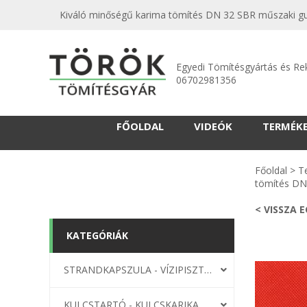
Kiváló minőségű karima tömítés DN 32 SBR műszaki gum
Egyedi Tömítésgyártás és Re
06702981356
FŐOLDAL
VIDEÓK
TERMÉK
Főoldal
>
T
tömítés DN
< VISSZA 
KATEGÓRIÁK
STRANDKAPSZULA - VÍZIPISZTOLY-FRIZBI
KULCSTARTÓ - KULCSKARIKA