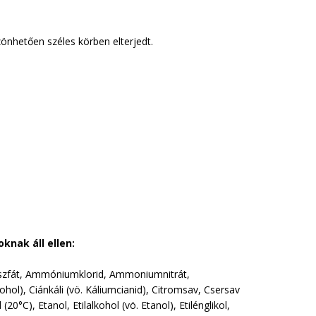
zönhetően széles körben elterjedt.
nak áll ellen:
foszfát, Ammóniumklorid, Ammoniumnitrát,
hol), Ciánkáli (vö. Káliumcianid), Citromsav, Csersav
(20°C), Etanol, Etilalkohol (vö. Etanol), Etilénglikol,