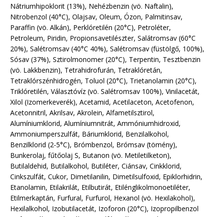
Nátriumhipoklorit (13%), Nehézbenzin (vö. Naftalin),
Nitrobenzol (40°C), Olajsav, Oleum, Ózon, Palmitinsav,
Paraffin (vö. Alkán), Perklóretilén (20°C), Petroléter,
Petroleum, Piridin, Propionsavetilészter, Salátromsav (60°C
20%), Salétromsav (40°C 40%), Salétromsav (füstölgő, 100%),
Sósav (37%), Sztirolmonomer (20°C), Terpentin, Tesztbenzin
(vö. Lakkbenzin), Tetrahidrofurán, Tetraklóretán,
Tetraklórszénhidrogén, Toluol (20°C), Trietanolamin (20°C),
Triklóretilén, Választóvíz (vö. Salétromsav 100%), Vinilacetát,
Xilol (Izomerkeverék), Acetamid, Acetilaceton, Acetofenon,
Acetonnitril, Akrilsav, Akrolein, Alfametilsztirol,
Alumíniumklorid, Alumíniumnitrát, Ammóniumhidroxid,
Ammoniumperszulfát, Báriumklorid, Benzilalkohol,
Benzilklorid (2-5°C), Brómbenzol, Brómsav (tömény),
Bunkerolaj, fűtőolaj S, Butanon (vö. Metiletilketon),
Butilaldehid, Butilalkohol, Butiléter, Ciánsav, Cinkklorid,
Cinkszulfát, Cukor, Dimetilanilin, Dimetilsulfoxid, Epiklorhidrin,
Etanolamin, Etilakrilát, Etilbutirát, Etilénglikolmonoetiléter,
Etilmerkaptán, Furfural, Furfurol, Hexanol (vö. Hexilakohol),
Hexilalkohol, Izobutilacetát, Izoforon (20°C), Izopropilbenzol