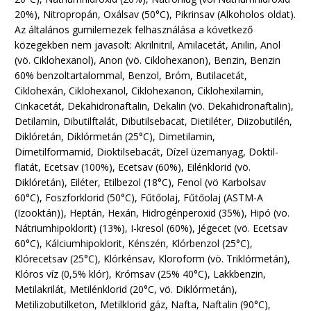
20%), Nitropropán, Oxálsav (50°C), Pikrinsav (Alkoholos oldat).
Az általános gumilemezek felhasználása a következő
közegekben nem javasolt: Akrilnitril, Amilacetát, Anilin, Anol
(vö. Ciklohexanol), Anon (vö. Ciklohexanon), Benzin, Benzin
60% benzoltartalommal, Benzol, Bróm, Butilacetát,
Ciklohexán, Ciklohexanol, Ciklohexanon, Ciklohexilamin,
Cinkacetát, Dekahidronaftalin, Dekalin (vö. Dekahidronaftalin),
Detilamin, Dibutilftalát, Dibutilsebacat, Dietiléter, Diizobutilén,
Diklóretán, Diklórmetán (25°C), Dimetilamin,
Dimetilformamid, Dioktilsebacát, Dízel üzemanyag, Doktil-
flatát, Ecetsav (100%), Ecetsav (60%), Eilénklorid (vö.
Diklóretán), Eiléter, Etilbezol (18°C), Fenol (vö Karbolsav
60°C), Foszforklorid (50°C), Fűtőolaj, Fűtőolaj (ASTM-A
(Izooktán)), Heptán, Hexán, Hidrogénperoxid (35%), Hipó (vo.
Nátriumhipoklorit) (13%), I-kresol (60%), Jégecet (vö. Ecetsav
60°C), Kálciumhipoklorit, Kénszén, Klórbenzol (25°C),
Klórecetsav (25°C), Klórkénsav, Kloroform (vö. Triklórmetán),
Klóros víz (0,5% klór), Krómsav (25% 40°C), Lakkbenzin,
Metilakrilát, Metilénklorid (20°C, vö. Diklórmetán),
Metilizobutilketon, Metilklorid gáz, Nafta, Naftalin (90°C),