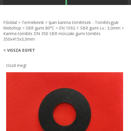
STRANDKAPSZULA - VÍZIPISZTOLY-FRIZBI
Főoldal
Főoldal
>
Termékeink
>
Ipari karima tömítések - Tömítésgyár
KULCSTARTÓ - KULCSKARIKA
videók
Webshop
>
SBR gumi 80°C
>
EN 1092-1 SBR gumi Lv.: 3,0mm
>
Karima tömítés DN 350 SBR műszaki gumi tömítés
350x415x3,0mm
HŰTŐMÁGNES KERET - FÓLIA
Termékek
< VISSZA EGYET
VILÁGÍTÓ DEKOR - MÉCSESEK
Hogyan vásároljak?
Oszd meg!
GÉPÉSZET-PÉBÉ-gáz - KÉSZLETEK
Rólunk
IPARI KARIMA TÖMÍTÉS
Egyedi gyártás
TÖMÍTŐ TÁBLA - SZIGETELŐ LEMEZ
Hírek
GUMILEMEZ - FILC - HÓTOLÓ
Kapcsolat
TÖMÍTŐ ZSINÓR - RAGASZTÓ
ÁSZF