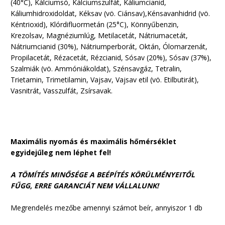
(40°C), Kálciumsó, Kálciumszulfát, Káliumcianid,
Káliumhidroxidoldat, Kéksav (vö. Ciánsav),Kénsavanhidrid (vö.
Kéntrioxid), Klórdifluormetán (25°C), Könnyűbenzin,
Krezolsav, Magnéziumlúg, Metilacetát, Nátriumacetát,
Nátriumcianid (30%), Nátriumperborát, Oktán, Ólomarzenát,
Propilacetát, Rézacetát, Rézcianid, Sósav (20%), Sósav (37%),
Szalmiák (vö. Ammóniákoldat), Szénsavgáz, Tetralin,
Trietamin, Trimetilamin, Vajsav, Vajsav etil (vö. Etilbutirát),
Vasnitrát, Vasszulfát, Zsírsavak.
Maximális nyomás és maximális hőmérséklet
egyidejűleg nem léphet fel!
A TÖMÍTÉS MINŐSÉGE A BEÉPÍTÉS KÖRÜLMÉNYEITŐL
FŰGG, ERRE GARANCIÁT NEM VÁLLALUNK!
Megrendelés mezőbe amennyi számot beír, annyiszor 1 db