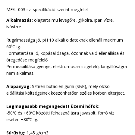
MF/L-003 sz. specifikáció szerint megfelel
Alkalmazás:
olajtartalmú levegőre, glikolra, ipari vízre,
ivóvízre.
Rugalmassága jó, pH 10 alkáli oldatoknak ellenáll maximum
60
⁰
C-ig.
Formatartása jó, kopásállósága, ózonnak való ellenállása és
öregedése megfelelő.
Permeabilitása gyenge, elektromosan szigetelő, lángállóságra
nem alkalmas.
Alapanyag:
Sztirén butadién gumi (SBR), mely olcsó
előállítási költségeinek köszönhetően széles körben elterjedt.
Legmagasabb megengedett üzemi hőfok:
-50
⁰
C és +60
⁰
C közötti felhasználásra javasolt, forró víz
esetén +80
⁰
C-ig.
Sűrűség:
1,45 g/cm3