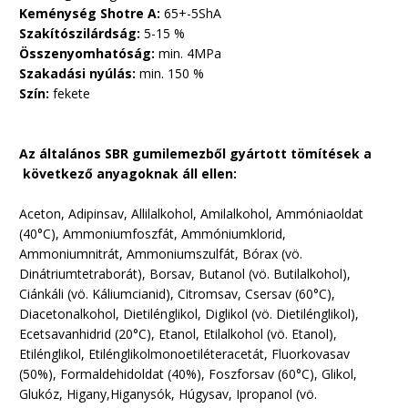
Keménység Shotre A:
65+-5ShA
Szakítószilárdság:
5-15 %
Összenyomhatóság:
min. 4MPa
Szakadási nyúlás:
min. 150 %
Szín:
fekete
Az általános SBR gumilemezből gyártott tömítések a
következő anyagoknak áll ellen:
Aceton, Adipinsav, Allilalkohol, Amilalkohol, Ammóniaoldat
(40°C), Ammoniumfoszfát, Ammóniumklorid,
Ammoniumnitrát, Ammoniumszulfát, Bórax (vö.
Dinátriumtetraborát), Borsav, Butanol (vö. Butilalkohol),
Ciánkáli (vö. Káliumcianid), Citromsav, Csersav (60°C),
Diacetonalkohol, Dietilénglikol, Diglikol (vö. Dietilénglikol),
Ecetsavanhidrid (20°C), Etanol, Etilalkohol (vö. Etanol),
Etilénglikol, Etilénglikolmonoetiléteracetát, Fluorkovasav
(50%), Formaldehidoldat (40%), Foszforsav (60°C), Glikol,
Glukóz, Higany,Higanysók, Húgysav, Ipropanol (vö.