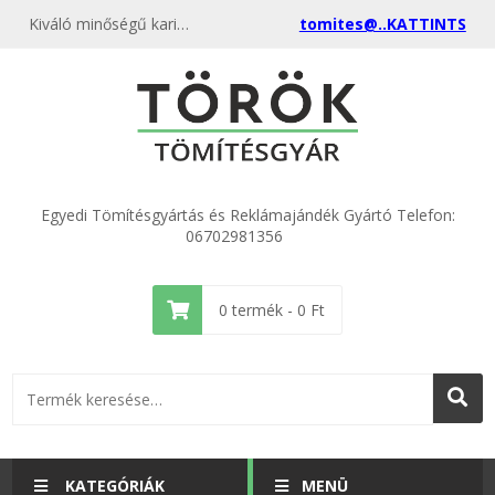
Kiváló minőségű karima tömítés DN 350 SBR műszaki gumi tömítés 350x415x3,0mm kedvező áron, egyenest a gyártótól, rendeld meg most és csatlakozz a több ezer elégedett vásárlóhoz.
tomites@..KATTINTS
Egyedi Tömítésgyártás és Reklámajándék Gyártó Telefon:
06702981356
0
termék -
0
Ft
KATEGÓRIÁK
MENÜ