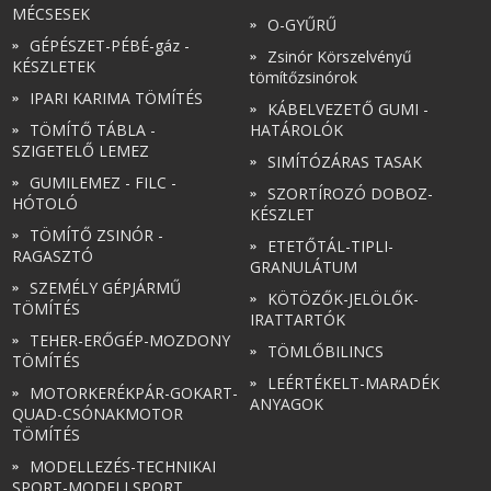
MÉCSESEK
O-GYŰRŰ
GÉPÉSZET-PÉBÉ-gáz -
Zsinór Körszelvényű
KÉSZLETEK
tömítőzsinórok
IPARI KARIMA TÖMÍTÉS
KÁBELVEZETŐ GUMI -
TÖMÍTŐ TÁBLA -
HATÁROLÓK
SZIGETELŐ LEMEZ
SIMÍTÓZÁRAS TASAK
GUMILEMEZ - FILC -
SZORTÍROZÓ DOBOZ-
HÓTOLÓ
KÉSZLET
TÖMÍTŐ ZSINÓR -
ETETŐTÁL-TIPLI-
RAGASZTÓ
GRANULÁTUM
SZEMÉLY GÉPJÁRMŰ
KÖTÖZŐK-JELÖLŐK-
TÖMÍTÉS
IRATTARTÓK
TEHER-ERŐGÉP-MOZDONY
TÖMLŐBILINCS
TÖMÍTÉS
LEÉRTÉKELT-MARADÉK
MOTORKERÉKPÁR-GOKART-
ANYAGOK
QUAD-CSÓNAKMOTOR
TÖMÍTÉS
MODELLEZÉS-TECHNIKAI
SPORT-MODELLSPORT