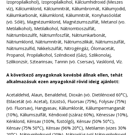
Izopropilalkohol), Izopropilalkohol, Kálciumhidroxid (Meszes
víz), Kálciumklorid, Kálciumnitrát, Káliumbromát, Káliumjodid,
Káliumkarbonát, Káliumklorid, Káliumnitrát, Konyhasóoldat
(vö. Sólé), Magnéziumklorid, Magnéziumszulfát, Metanol (vo.
Metilalkohol), Metilalkohol, Nátriomtioszulfát,
Nátriumbiszulfit, Nátriumfoszfát, Nátriumkarbonát,
Nátriumklorid, Nátriumnitrát, Nátriumszilikát, Nátriumszulfát,
Nátriumszulfid, Nikkelszulfát, Nitrogéngáz, Ólomacetát,
Propanol, Propilalkohol, Széndioxid (Gáz), Szilikonolaj,
Szilikonzsír, Sztearinsav, Tannin (vö. Csersav), Vasklorid, Víz.
A következő anyagoknak kevésbé állnak ellen, tehát
alkalmazásuk ezen anyagoknál rövid ideig ajánlott:
Acetaldehid, Alaun, Benaldehid, Dioxán (vö. Dietilénoxid 60°C),
Etilacetát (vö. Acetal), Ezüstsó, Fluorsav (75%), Folysav (75%)
(vö. Fluorsav), Hangyasav, Káliumklorát, Káliumpermanganát
(10%), Káliumszulfát, Kéndioxid (száraz 60%), Kénessav (10%),
Kénklorid, Kénsav (100%, füstölgő), Kénsav (50% 50°C),
Kénsav (75% 50°C), Kénsav (96% 20°C), Metilamin (vizes 30%
20°C), Nátriumhidroxid (20%), Nátronlúg (völ Nátriumhidroxid