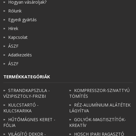
Hogyan vásároljak?
Rólunk
Egyedi gyártás
Hírek
Kapcsolat
ÁSZF
Adatkezelés
ÁSZF
TERMÉKKATEGÓRIÁK
STRANDKAPSZULA -
KOMPRESSZOR-SZIVATTYÚ
VÍZIPISZTOLY-FRIZBI
TÖMÍTÉS
KULCSTARTÓ -
RÉZ-ALUMÍNIUM ALÁTÉTEK
KULCSKARIKA
LÁGYÍTVA
HŰTŐMÁGNES KERET -
GOLYÓK-MAGTISZTÍTÓK-
FÓLIA
KREATÍV
VILÁGÍTÓ DEKOR -
HOSCH IPARI RAGASZTÓ