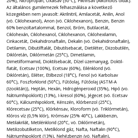
20%), Nitropropán, Oxálsav (50°C), Pikrinsav (Alkoholos oldat).
Az általános gumilemezek felhasználása a következő
közegekben nem javasolt: Akrilnitril, Amilacetát, Anilin, Anol
(vö. Ciklohexanol), Anon (vö. Ciklohexanon), Benzin, Benzin
60% benzoltartalommal, Benzol, Bróm, Butilacetát,
Ciklohexán, Ciklohexanol, Ciklohexanon, Ciklohexilamin,
Cinkacetát, Dekahidronaftalin, Dekalin (vö. Dekahidronaftalin),
Detilamin, Dibutilftalát, Dibutilsebacat, Dietiléter, Diizobutilén,
Diklóretán, Diklórmetán (25°C), Dimetilamin,
Dimetilformamid, Dioktilsebacát, Dízel üzemanyag, Doktil-
flatát, Ecetsav (100%), Ecetsav (60%), Eilénklorid (vö.
Diklóretán), Eiléter, Etilbezol (18°C), Fenol (vö Karbolsav
60°C), Foszforklorid (50°C), Fűtőolaj, Fűtőolaj (ASTM-A
(Izooktán)), Heptán, Hexán, Hidrogénperoxid (35%), Hipó (vo.
Nátriumhipoklorit) (13%), I-kresol (60%), Jégecet (vö. Ecetsav
60°C), Kálciumhipoklorit, Kénszén, Klórbenzol (25°C),
Klórecetsav (25°C), Klórkénsav, Kloroform (vö. Triklórmetán),
Klóros víz (0,5% klór), Krómsav (25% 40°C), Lakkbenzin,
Metilakrilát, Metilénklorid (20°C, vö. Diklórmetán),
Metilizobutilketon, Metilklorid gáz, Nafta, Naftalin (90°C),
Nátriumhipoklorit (13%), Nehézbenzin (vö. Naftalin),