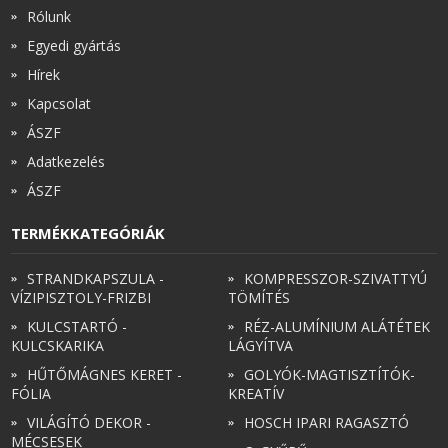
Rólunk
Egyedi gyártás
Hírek
Kapcsolat
ÁSZF
Adatkezelés
ÁSZF
TERMÉKKATEGÓRIÁK
STRANDKAPSZULA -
KOMPRESSZOR-SZIVATTYÚ
VÍZIPISZTOLY-FRIZBI
TÖMÍTÉS
KULCSTARTÓ -
RÉZ-ALUMÍNIUM ALÁTÉTEK
KULCSKARIKA
LÁGYÍTVA
HŰTŐMÁGNES KERET -
GOLYÓK-MAGTISZTÍTÓK-
FÓLIA
KREATÍV
VILÁGÍTÓ DEKOR -
HOSCH IPARI RAGASZTÓ
MÉCSESEK