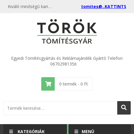
Kiváló minőségű karima tömítés DN 40 SBR műszaki gumi tömítés 40x80x3,0mm kedvező áron, egyenest a gyártótól, rendeld meg most és csatlakozz a több ezer elégedett vásárlóhoz.
tomites@..KATTINTS
Egyedi Tömítésgyártás és Reklámajándék Gyártó Telefon:
06702981356
0
termék -
0
Ft
KATEGÓRIÁK
MENÜ