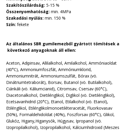
Szakítószilárdság:
5-15 %
Összenyomhatóság:
min. 4MPa
Szakadási nyúlás:
min. 150 %
Szín:
fekete
Az általános SBR gumilemezből gyártott tömítések a
következő anyagoknak áll ellen:
Aceton, Adipinsav, Allilalkohol, Amilalkohol, Ammóniaoldat
(40°C), Ammoniumfoszfát, Ammóniumklorid,
Ammoniumnitrát, Ammoniumszulfát, Bórax (vö.
Dinátriumtetraborát), Borsav, Butanol (vö. Butilalkohol),
Ciánkáli (vö. Káliumcianid), Citromsav, Csersav (60°C),
Diacetonalkohol, Dietilénglikol, Diglikol (vö. Dietilénglikol),
Ecetsavanhidrid (20°C), Etanol, Etilalkohol (vö. Etanol),
Etilénglikol, Etilénglikolmonoetiléteracetát, Fluorkovasav
(50%), Formaldehidoldat (40%), Foszforsav (60°C), Glikol,
Glukóz, Higany,Higanysók, Húgysav, Ipropanol (vö.
Izopropilalkohol), Izopropilalkohol, Kálciumhidroxid (Meszes