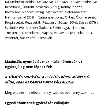
Káliumhidroxidoldat, Kéksav (vö. Ciánsav),Kénsavanhidrid (vö.
Kéntrioxid), Klórdifluormetán (25°C), Könnyűbenzin,
Krezolsav, Magnéziumlúg, Metilacetát, Nátriumacetát,
Nátriumcianid (30%), Nátriumperborát, Oktán, Ólomarzenát,
Propilacetát, Rézacetát, Rézcianid, Sósav (20%), Sósav (37%),
Szalmiák (vö. Ammóniákoldat), Szénsavgáz, Tetralin,
Trietamin, Trimetilamin, Vajsav, Vajsav etil (vö. Etilbutirát),
Vasnitrát, Vasszulfát, Zsírsavak.
Maximális nyomás és maximális hőmérséklet
egyidejűleg nem léphet fel!
A TÖMÍTÉS MINŐSÉGE A BEÉPÍTÉS KÖRÜLMÉNYEITŐL
FŰGG, ERRE GARANCIÁT NEM VÁLLALUNK!
Megrendelés mezőbe amennyi számot beír, annyiszor 1 db
Egyedi tömítések gyártását vállaljuk!