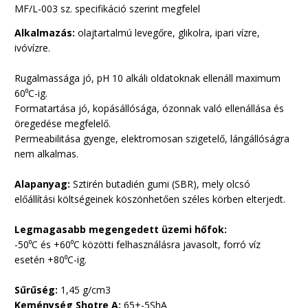
MF/L-003 sz. specifikáció szerint megfelel
Alkalmazás:
olajtartalmú levegőre, glikolra, ipari vízre,
ivóvízre.
Rugalmassága jó, pH 10 alkáli oldatoknak ellenáll maximum
60
⁰
C-ig.
Formatartása jó, kopásállósága, ózonnak való ellenállása és
öregedése megfelelő.
Permeabilitása gyenge, elektromosan szigetelő, lángállóságra
nem alkalmas.
Alapanyag:
Sztirén butadién gumi (SBR), mely olcsó
előállítási költségeinek köszönhetően széles körben elterjedt.
Legmagasabb megengedett üzemi hőfok:
-50
⁰
C és +60
⁰
C közötti felhasználásra javasolt, forró víz
esetén +80
⁰
C-ig.
Sűrűség:
1,45 g/cm3
Keménység Shotre A:
65+-5ShA