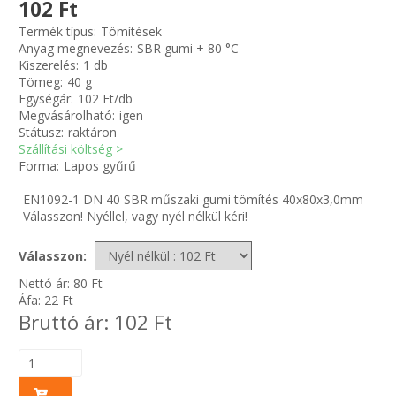
102 Ft
Termék típus:
Tömítések
Zsinór Körszelvényű tömítőzsinórok
Anyag megnevezés:
SBR gumi + 80 °C
Kiszerelés:
1 db
Tömeg:
40 g
KÁBELVEZETŐ GUMI - HATÁROLÓK
Egységár:
102 Ft/db
Megvásárolható:
igen
SIMÍTÓZÁRAS TASAK
Státusz:
raktáron
Szállítási költség >
Forma:
Lapos gyűrű
SZORTÍROZÓ DOBOZ-KÉSZLET
EN1092-1 DN 40 SBR műszaki gumi tömítés 40x80x3,0mm
Válasszon! Nyéllel, vagy nyél nélkül kéri!
ETETŐTÁL-TIPLI-GRANULÁTUM
Válasszon:
KÖTÖZŐK-JELÖLŐK-IRATTARTÓK
Nettó ár:
80
Ft
Áfa:
22
Ft
TÖMLŐBILINCS
Bruttó ár:
102
Ft
LEÉRTÉKELT-MARADÉK ANYAGOK