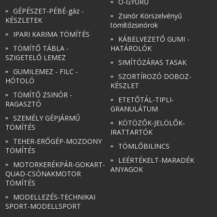
O-GYŰRŰ
GÉPÉSZET-PÉBÉ-gáz -
Zsinór Körszelvényű
KÉSZLETEK
tömítőzsinórok
IPARI KARIMA TÖMÍTÉS
KÁBELVEZETŐ GUMI -
TÖMÍTŐ TÁBLA -
HATÁROLÓK
SZIGETELŐ LEMEZ
SIMÍTÓZÁRAS TASAK
GUMILEMEZ - FILC -
SZORTÍROZÓ DOBOZ-
HÓTOLÓ
KÉSZLET
TÖMÍTŐ ZSINÓR -
ETETŐTÁL-TIPLI-
RAGASZTÓ
GRANULÁTUM
SZEMÉLY GÉPJÁRMŰ
KÖTÖZŐK-JELÖLŐK-
TÖMÍTÉS
IRATTARTÓK
TEHER-ERŐGÉP-MOZDONY
TÖMLŐBILINCS
TÖMÍTÉS
LEÉRTÉKELT-MARADÉK
MOTORKERÉKPÁR-GOKART-
ANYAGOK
QUAD-CSÓNAKMOTOR
TÖMÍTÉS
MODELLEZÉS-TECHNIKAI
SPORT-MODELLSPORT