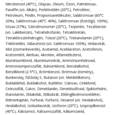
Nitrobenzol (40°C), Olajsav, Oleum, Ózon, Palmitinsav,
Paraffin (vö. Alkán), Perklóretilén (20°C), Petroléter,
Petroleum, Piridin, Propionsavetilészter, Salátromsav (60°C
20%), Salétromsav (40°C 40%), Salétromsav (füstölgő, 100%),
Sósav (37%), Sztirolmonomer (20°C), Terpentin, Tesztbenzin
(vö. Lakkbenzin), Tetrahidrofurán, Tetraklóretán,
Tetraklórszénhidrogén, Toluol (20°C), Trietanolamin (20°C),
Triklóretilén, Választóvíz (vö. Salétromsav 100%), Vinilacetát,
Xilol (Izomerkeverék), Acetamid, Acetilaceton, Acetofenon,
Acetonnitril, Akrilsav, Akrolein, Alfametilsztirol,
Alumíniumklorid, Alumíniumnitrát, Ammóniumhidroxid,
Ammoniumperszulfát, Báriumklorid, Benzilalkohol,
Benzilklorid (2-5°C), Brómbenzol, Brómsav (tömény),
Bunkerolaj, fűtőolaj S, Butanon (vö. Metiletilketon),
Butilaldehid, Butilalkohol, Butiléter, Ciánsav, Cinkklorid,
Cinkszulfát, Cukor, Dimetilanilin, Dimetilsulfoxid, Epiklorhidrin,
Etanolamin, Etilakrilát, Etilbutirát, Etilénglikolmonoetiléter,
Etilmerkaptán, Furfural, Furfurol, Hexanol (vö. Hexilakohol),
Hexilalkohol, Izobutilacetát, Izoforon (20°C), Izopropilbenzol
(40°C), Kálciumsó, Kálciumszulfát, Káliumcianid,