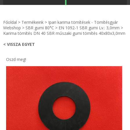
STRANDKAPSZULA - VÍZIPISZTOLY-FRIZBI
Főoldal
Főoldal
>
Termékeink
>
Ipari karima tömítések - Tömítésgyár
KULCSTARTÓ - KULCSKARIKA
videók
Webshop
>
SBR gumi 80°C
>
EN 1092-1 SBR gumi Lv.: 3,0mm
>
Karima tömítés DN 40 SBR műszaki gumi tömítés 40x80x3,0mm
HŰTŐMÁGNES KERET - FÓLIA
Termékek
< VISSZA EGYET
VILÁGÍTÓ DEKOR - MÉCSESEK
Hogyan vásároljak?
Oszd meg!
GÉPÉSZET-PÉBÉ-gáz - KÉSZLETEK
Rólunk
IPARI KARIMA TÖMÍTÉS
Egyedi gyártás
TÖMÍTŐ TÁBLA - SZIGETELŐ LEMEZ
Hírek
GUMILEMEZ - FILC - HÓTOLÓ
Kapcsolat
TÖMÍTŐ ZSINÓR - RAGASZTÓ
ÁSZF