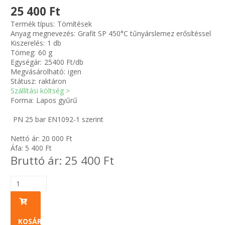
25 400 Ft
Zsinór Körszelvényű tömítőzsinórok
Termék típus:
Tömítések
Anyag megnevezés:
Grafit SP 450°C tűnyárslemez erősítéssel
Kiszerelés:
1 db
KÁBELVEZETŐ GUMI - HATÁROLÓK
Tömeg:
60 g
Egységár:
25400 Ft/db
Megvásárolható:
igen
SIMÍTÓZÁRAS TASAK
Státusz:
raktáron
Szállítási költség >
SZORTÍROZÓ DOBOZ-KÉSZLET
Forma:
Lapos gyűrű
PN 25 bar EN1092-1 szerint
ETETŐTÁL-TIPLI-GRANULÁTUM
Nettó ár:
20 000
Ft
Áfa:
5 400
Ft
KÖTÖZŐK-JELÖLŐK-IRATTARTÓK
Bruttó ár:
25 400
Ft
TÖMLŐBILINCS
LEÉRTÉKELT-MARADÉK ANYAGOK
KOSÁRBA