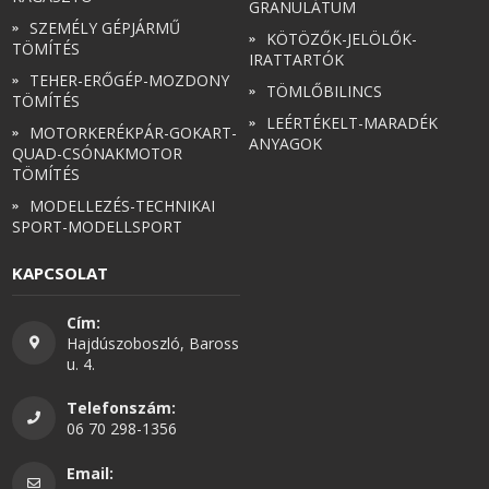
GRANULÁTUM
SZEMÉLY GÉPJÁRMŰ
KÖTÖZŐK-JELÖLŐK-
TÖMÍTÉS
IRATTARTÓK
TEHER-ERŐGÉP-MOZDONY
TÖMLŐBILINCS
TÖMÍTÉS
LEÉRTÉKELT-MARADÉK
MOTORKERÉKPÁR-GOKART-
ANYAGOK
QUAD-CSÓNAKMOTOR
TÖMÍTÉS
MODELLEZÉS-TECHNIKAI
SPORT-MODELLSPORT
KAPCSOLAT
Cím:
Hajdúszoboszló, Baross
u. 4.
Telefonszám:
06 70 298-1356
Email: