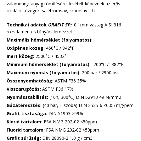
valamennyi anyag tömítésére, kivételt képeznek az erős
oxidáló közegek: salétromsav, krómsav stb.
Technikai adatok
GRAFIT SP:
0,1mm vastag AISI 316
rozsdamentes tűnyárs lemezzel.
Maximális hőmérséklet (folyamatos):
Oxigénes közeg:
450°C / 842°F
Inert közeg:
2500°C / 4532°F
Minimum hőmérséklet (folyamatos):
-200°C / -382°F
Maximum nyomás (folyamatos):
200 bar / 2900 psi
Összenyomhatóság:
ASTM F36 35%
Visszarugózás:
ASTM F36 17%
Nyomásstabilitás:
(16h, 300°C) DIN 52913 49 N/mm2
Gázáteresztés:
(40 bar, T szoba) DIN 3535-6 <0,05 mg/perc
Grafit tisztasága:
DIN 51903 >99%
Klorid tartalom:
FSA NMG 202-02 <50ppm
Fluorid tartalom:
FSA NMG 202-02 <50ppm
Grafit sűrűség:
DIN 28090-2 1,0 g / cm3