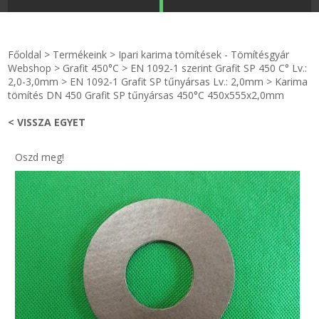
STRANDKAPSZULA - VÍZIPISZTOLY-FRIZBI
Főoldal
Főoldal
>
Termékeink
>
Ipari karima tömítések - Tömítésgyár
KULCSTARTÓ - KULCSKARIKA
videók
Webshop
>
Grafit 450°C
>
EN 1092-1 szerint Grafit SP 450 C° Lv.:
2,0-3,0mm
>
EN 1092-1 Grafit SP tűnyársas Lv.: 2,0mm
>
Karima
tömítés DN 450 Grafit SP tűnyársas 450°C 450x555x2,0mm
HŰTŐMÁGNES KERET - FÓLIA
Termékek
< VISSZA EGYET
VILÁGÍTÓ DEKOR - MÉCSESEK
Hogyan vásároljak?
Oszd meg!
GÉPÉSZET-PÉBÉ-gáz - KÉSZLETEK
Rólunk
IPARI KARIMA TÖMÍTÉS
Egyedi gyártás
TÖMÍTŐ TÁBLA - SZIGETELŐ LEMEZ
Hírek
GUMILEMEZ - FILC - HÓTOLÓ
Kapcsolat
TÖMÍTŐ ZSINÓR - RAGASZTÓ
ÁSZF