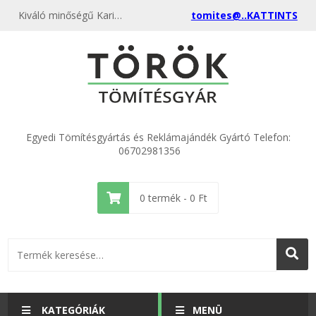
Kiváló minőségű Karima tömítés DN 450 Grafit SP tűnyársas 450°C 450x555x2,0mm kedvező áron, egyenest a gyártótól, rendeld meg most és csatlakozz a több ezer elégedett vásárlóhoz.
tomites@..KATTINTS
Egyedi Tömítésgyártás és Reklámajándék Gyártó Telefon:
06702981356
0
termék -
0
Ft
KATEGÓRIÁK
MENÜ