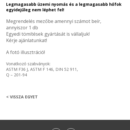
Legmagasabb üzemi nyomás és a legmagasabb hőfok
egyidejűleg nem léphet fel!
Megrendelés mezőbe amennyi számot beír,
annyiszor 1 db
Egyedi tömítések gyártását is vállaljuk!
Kérje ajánlatunkat!
A fotó illusztráció!
Vonatkozó szabványok:
ASTM F36 J, ASTM F 146, DIN 52 911,
Q – 201-94
< VISSZA EGYET