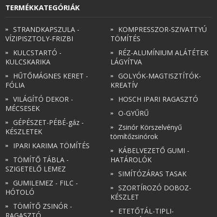
TERMÉKKATEGÓRIÁK
STRANDKAPSZULA -
KOMPRESSZOR-SZIVATTYÚ
VÍZIPISZTOLY-FRIZBI
TÖMÍTÉS
KULCSTARTÓ -
RÉZ-ALUMÍNIUM ALÁTÉTEK
KULCSKARIKA
LÁGYÍTVA
HŰTŐMÁGNES KERET -
GOLYÓK-MAGTISZTÍTÓK-
FÓLIA
KREATÍV
VILÁGÍTÓ DEKOR -
HOSCH IPARI RAGASZTÓ
MÉCSESEK
O-GYŰRŰ
GÉPÉSZET-PÉBÉ-gáz -
Zsinór Körszelvényű
KÉSZLETEK
tömítőzsinórok
IPARI KARIMA TÖMÍTÉS
KÁBELVEZETŐ GUMI -
TÖMÍTŐ TÁBLA -
HATÁROLÓK
SZIGETELŐ LEMEZ
SIMÍTÓZÁRAS TASAK
GUMILEMEZ - FILC -
SZORTÍROZÓ DOBOZ-
HÓTOLÓ
KÉSZLET
TÖMÍTŐ ZSINÓR -
ETETŐTÁL-TIPLI-
RAGASZTÓ