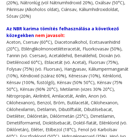
(20%), Nátronlúg (völ Nátriumhidroxid 20%), Oxálsav (50°C),
Pikrinsav (Alkoholos oldat), Ciánsav, Káliumhidroxidoldat,
Sósav (20%)
Az NBR karima tömítés felhasználása a következő
közegekben
nem javasolt:
Aceton, Csersav (60°C), Diacetonalkohol, Ecetsavanhidrid
(20°C), Etilénglikolmonoetiléteracetát, Fluorkovasav (50%),
Tannin (vö. Csersav), Acetaldehid, Benaldehid, Dioxán (vö.
Dietilénoxid 60°C), Etilacetát (vö. Acetal), Fluorsav (75%),
Folysav (75%) (vö. Fluorsav), Hangyasav, Káliumpermanganát
(10%), Kéndioxid (száraz 60%), Kénessav (10%), Kénklorid,
Kénsav (100%, füstölgő), Kénsav (50% 50°C), Kénsav (75%
50°C), Kénsav (96% 20°C), Metilamin (vizes 30% 20°C),
Nitropropán, Akrilnitril, Amilacetát, Anilin, Anon (vö.
Ciklohexanon), Benzol, Bróm, Butilacetát, Ciklohexanon,
Ciklohexilamin, Detilamin, Dibutilftalát, Dibutilsebacat,
Dietiléter, Diklóretán, Diklórmetán (25°C), Dimetilamin,
Dimetilformamid, Dioktilsebacát, Doktil-flatát, Eilénklorid (vö.
Diklóretán), Eiléter, Etilbezol (18°C), Fenol (vö Karbolsav
60°C), Foszforklorid (50°C), Hidrogénperoxid (35%), Hipó (vo.