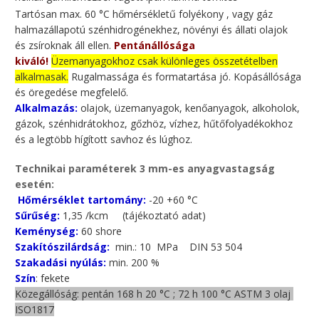
Tartósan max. 60 °C hőmérsékletű folyékony , vagy gáz
halmazállapotú szénhidrogénekhez, növényi és állati olajok
és zsíroknak áll ellen.
Pentánállósága
kiváló!
Üzemanyagokhoz csak különleges összetételben
alkalmasak.
Rugalmassága és formatartása jó. Kopásállósága
és öregedése megfelelő.
Alkalmazás:
olajok, üzemanyagok, kenőanyagok, alkoholok,
gázok, szénhidrátokhoz, gőzhöz, vízhez, hűtőfolyadékokhoz
és a legtöbb hígított savhoz és lúghoz.
Technikai paraméterek 3 mm-es anyagvastagság
esetén:
Hőmérséklet tartomány:
-20 +60 °C
Sűrűség:
1,35 /kcm (tájékoztató adat)
Keménység:
60 shore
Szakítószilárdság:
min.: 10 MPa DIN 53 504
Szakadási nyúlás:
min. 200 %
Szín
: fekete
Közegállóság: pentán 168 h 20 °C ; 72 h 100 °C ASTM 3 olaj
ISO1817