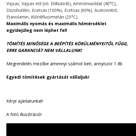
Vajsav, Vajsav etil (vö. Etilbutirát), Ammóniaoldat (40°C),
Diizobutilén, Ecetsav (100%), Ecetsav (60%), Acetonnitril,
Etanolamin, Klórdifluormetán (25°C).
Maximális nyomás és maximális hőmérséklet
egyidejűleg nem léphet fel!
TÖMÍTÉS MINŐSÉGE A BEÉPÍTÉS KÖRÜLMÉNYEITŐL FŰGG,
ERRE GARANCIÁT NEM VÁLLALUNK!
Megrendelés mezőbe amennyi számot beír, annyiszor 1 db
Egyedi tömítések gyártását vállaljuk!
Kérje ajánlatunkat!
A fotó illusztráció!