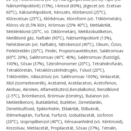
Nátriumhipoklorit) (13%), I-kresol (60%), Jégecet (vö. Ecetsav
60°C), Kálciumhipoklorit, Kénszén, Klórbenzol (25°C),
Klórecetsav (25°C), Klórkénsav, Kloroform (vö. Triklórmetán),
Klóros víz (0,5% klór), Krómsav (25% 40°C), Metilakrilát,
Metilénklorid (20°C, vö. Diklórmetán), Metilizobutilketon,
Metilklorid gáz, Naftalin (90°C), Nátriumhipoklorit (13%),
Nehézbenzin (vö. Naftalin), Nitrobenzol (40°C), Oleum, Ózon,
Perklóretilén (20°C), Piridin, Propionsavetilészter, Salátromsav
(60°C 20%), Salétromsav (40°C 40%), Salétromsav (füstölgő,
100%), Sósav (37%), Sztirolmonomer (20°C), Tetrahidrofurán,
Tetraklóretán, Tetraklórszénhidrogén, Toluol (20°C),
Triklóretilén, Választóvíz (vö. Salétromsav 100%), Vinilacetát,
Xilol (Izomerkeverék), Acetamid, Acetilaceton, Acetofenon,
Akrilsav, Akrolein, Alfametilsztirol,Benzilalkohol, Benzilklorid
(2-5°C), Brómbenzol, Brómsav (tömény), Butanon (vö.
Metiletilketon), Butilaldehid, Butiléter, Dimetilanilin,
Dimetilsulfoxid, Epiklorhidrin, Etilakrilát, Etilbutirát,
Etilmerkaptán, Furfural, Furfurol, Izobutilacetát, Izoforon
(20°C), Izopropilbenzol (40°C), Kénsavanhidrid (vö. Kéntrioxid),
Krezolsav, Metilacetát, Propilacetát, Sósav (37%), Tetralin,