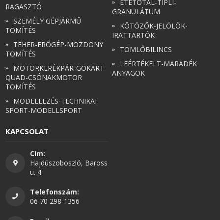
ETETŐTÁL-TIPLI-
RAGASZTÓ
GRANULÁTUM
SZEMÉLY GÉPJÁRMŰ
KÖTÖZŐK-JELÖLŐK-
TÖMÍTÉS
IRATTARTÓK
TEHER-ERŐGÉP-MOZDONY
TÖMLŐBILINCS
TÖMÍTÉS
LEÉRTÉKELT-MARADÉK
MOTORKERÉKPÁR-GOKART-
ANYAGOK
QUAD-CSÓNAKMOTOR
TÖMÍTÉS
MODELLEZÉS-TECHNIKAI
SPORT-MODELLSPORT
KAPCSOLAT
Cím:
Hajdúszoboszló, Baross
u. 4.
Telefonszám:
06 70 298-1356