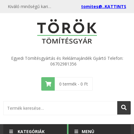
Kiváló minőségű karima tömítés DN 450 NBR olaj - pentán álló gumi 470x557x3,0mm kedvező áron, egyenest a gyártótól, rendeld meg most és csatlakozz a több ezer elégedett vásárlóhoz.
tomites@..KATTINTS
Egyedi Tömítésgyártás és Reklámajándék Gyártó Telefon:
06702981356
0
termék -
0
Ft
KATEGÓRIÁK
MENÜ