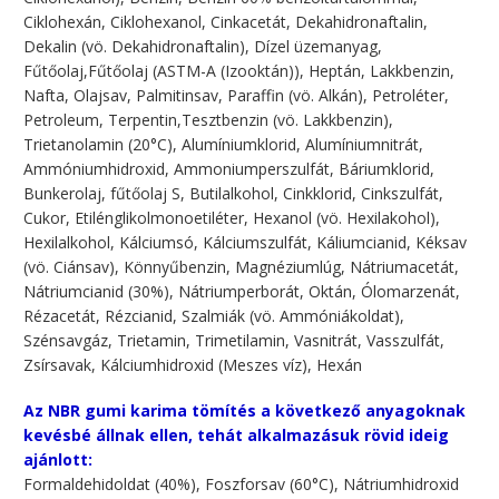
Ciklohexán, Ciklohexanol, Cinkacetát, Dekahidronaftalin,
Dekalin (vö. Dekahidronaftalin), Dízel üzemanyag,
Fűtőolaj,Fűtőolaj (ASTM-A (Izooktán)), Heptán, Lakkbenzin,
Nafta, Olajsav, Palmitinsav, Paraffin (vö. Alkán), Petroléter,
Petroleum, Terpentin,Tesztbenzin (vö. Lakkbenzin),
Trietanolamin (20°C), Alumíniumklorid, Alumíniumnitrát,
Ammóniumhidroxid, Ammoniumperszulfát, Báriumklorid,
Bunkerolaj, fűtőolaj S, Butilalkohol, Cinkklorid, Cinkszulfát,
Cukor, Etilénglikolmonoetiléter, Hexanol (vö. Hexilakohol),
Hexilalkohol, Kálciumsó, Kálciumszulfát, Káliumcianid, Kéksav
(vö. Ciánsav), Könnyűbenzin, Magnéziumlúg, Nátriumacetát,
Nátriumcianid (30%), Nátriumperborát, Oktán, Ólomarzenát,
Rézacetát, Rézcianid, Szalmiák (vö. Ammóniákoldat),
Szénsavgáz, Trietamin, Trimetilamin, Vasnitrát, Vasszulfát,
Zsírsavak, Kálciumhidroxid (Meszes víz), Hexán
Az NBR gumi karima tömítés a következő anyagoknak
kevésbé állnak ellen, tehát alkalmazásuk rövid ideig
ajánlott:
Formaldehidoldat (40%), Foszforsav (60°C), Nátriumhidroxid