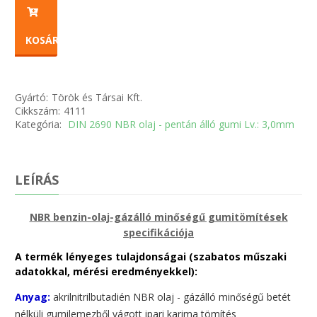
KOSÁRBA
Gyártó:
Török és Társai Kft.
Cikkszám:
4111
Kategória:
DIN 2690 NBR olaj - pentán álló gumi Lv.: 3,0mm
LEÍRÁS
NBR benzin-olaj-gázálló minőségű gumitömítések
specifikációja
A termék lényeges tulajdonságai (szabatos műszaki
adatokkal, mérési eredményekkel):
Anyag:
akrilnitrilbutadién NBR olaj - gázálló minőségű betét
nélküli gumilemezből vágott ipari karima tömítés