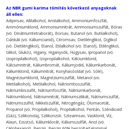
Az NBR gumi karima tömítés következő anyagoknak
áll ellen:
Adipinsav, Allilalkohol, Amilalkohol, Ammoniumfoszfát,
Ammóniumklorid, Ammoniumnitrát, Ammoniumszulfát, Bórax
(vö. Dinátriumtetraborát), Borsav, Butanol (vö. Butilalkohol),
Ciánkáli (vö. Káliumcianid), Citromsav, Dietilénglikol, Diglikol
(vö. Dietilénglikol), Etanol, Etilalkohol (vö. Etanol), Etilénglikol,
Glikol, Glukóz, Higany, Higanysók, Húgysav, Ipropanol (vö.
Izopropilalkohol), Izopropilalkohol, Kálciumklorid,
Kálciumnitrát, Káliumbromát, Káliumjodid, Káliumkarbonát,
Káliumklorid, Káliumnitrát, Konyhasóoldat (vö. Sólé),
Magnéziumklorid, Magnéziumszulfát, Metanol (vo.
Metilalkohol), Metilalkohol, Nátriomtioszulfát,
Nátriumbiszulfit, Nátriumfoszfát, Nátriumkarbonát,
Nátriumklorid, Nátriumnitrát, Nátriumszilikát, Nátriumszulfát,
Nátriumszulfid, Nikkelszulfát, Nitrogéngáz, Ólomacetát,
Propanol (vö. Propilalkohol), Propilalkohol, Pentán, Széndioxid
(Gáz), Szilikonolaj, Szilikonzsír, Sztearinsav, Vasklorid, Víz,
Alaun, Ezüstsó, Káliumklorát, Káliumszulfát, Anol (vö.
Ciklohexanol), Benzin, Benzin 60% benzoltartalommal,