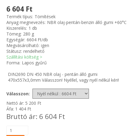
6 604 Ft
Zsinór Körszelvényű tömítőzsinórok
Termék típus:
Tömítések
Anyag megnevezés:
NBR olaj-pentán-benzin álló gumi +60°C
Kiszerelés:
1 db
KÁBELVEZETŐ GUMI - HATÁROLÓK
Tömeg:
280 g
Egységár:
6604 Ft/db
SIMÍTÓZÁRAS TASAK
Megvásárolható:
igen
Státusz:
rendelhető
Szállítási költség >
SZORTÍROZÓ DOBOZ-KÉSZLET
Forma:
Lapos gyűrű
DIN2690 DN 450 NBR olaj - pentán álló gumi
ETETŐTÁL-TIPLI-GRANULÁTUM
470x557x3,0mm Válasszon! Nyéllel, vagy nyél nélkül kéri!
KÖTÖZŐK-JELÖLŐK-IRATTARTÓK
Válasszon:
Nettó ár:
5 200
Ft
TÖMLŐBILINCS
Áfa:
1 404
Ft
Bruttó ár:
6 604
Ft
LEÉRTÉKELT-MARADÉK ANYAGOK