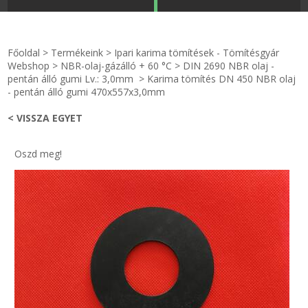
STRANDKAPSZULA - VÍZIPISZTOLY-FRIZBI
Főoldal
Főoldal
>
Termékeink
>
Ipari karima tömítések - Tömítésgyár
KULCSTARTÓ - KULCSKARIKA
videók
Webshop
>
NBR-olaj-gázálló + 60 °C
>
DIN 2690 NBR olaj -
pentán álló gumi Lv.: 3,0mm
>
Karima tömítés DN 450 NBR olaj
- pentán álló gumi 470x557x3,0mm
HŰTŐMÁGNES KERET - FÓLIA
Termékek
< VISSZA EGYET
VILÁGÍTÓ DEKOR - MÉCSESEK
Hogyan vásároljak?
Oszd meg!
GÉPÉSZET-PÉBÉ-gáz - KÉSZLETEK
Rólunk
IPARI KARIMA TÖMÍTÉS
Egyedi gyártás
TÖMÍTŐ TÁBLA - SZIGETELŐ LEMEZ
Hírek
GUMILEMEZ - FILC - HÓTOLÓ
Kapcsolat
TÖMÍTŐ ZSINÓR - RAGASZTÓ
ÁSZF