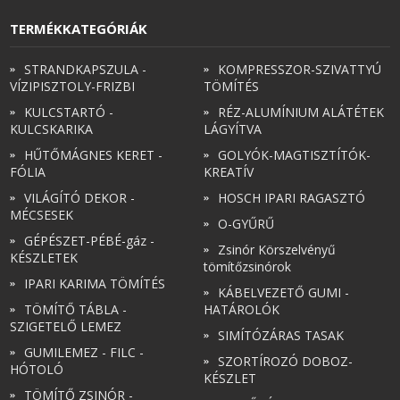
TERMÉKKATEGÓRIÁK
STRANDKAPSZULA -
KOMPRESSZOR-SZIVATTYÚ
VÍZIPISZTOLY-FRIZBI
TÖMÍTÉS
KULCSTARTÓ -
RÉZ-ALUMÍNIUM ALÁTÉTEK
KULCSKARIKA
LÁGYÍTVA
HŰTŐMÁGNES KERET -
GOLYÓK-MAGTISZTÍTÓK-
FÓLIA
KREATÍV
VILÁGÍTÓ DEKOR -
HOSCH IPARI RAGASZTÓ
MÉCSESEK
O-GYŰRŰ
GÉPÉSZET-PÉBÉ-gáz -
Zsinór Körszelvényű
KÉSZLETEK
tömítőzsinórok
IPARI KARIMA TÖMÍTÉS
KÁBELVEZETŐ GUMI -
TÖMÍTŐ TÁBLA -
HATÁROLÓK
SZIGETELŐ LEMEZ
SIMÍTÓZÁRAS TASAK
GUMILEMEZ - FILC -
SZORTÍROZÓ DOBOZ-
HÓTOLÓ
KÉSZLET
TÖMÍTŐ ZSINÓR -