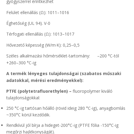
gyógyszerrel érintkezhet
Felület ellenállás (Ω): 1011–1016
Éghetőség (UL 94). V-0
Térfogati ellenállás (Ω): 1013–1017
Hővezető képesség (W/m·K): 0,25–0,5
Széles alkalmazási hőmérséklet-tartomány: –200 °C-tól
+260–300 °C-ig
A termék lényeges tulajdonságai (szabatos műszaki
adatokkal, mérési eredményekkel):
PTFE (polytetrafluorethylen) –
fluoropolymer kiváló
tulajdonságokkal:
250 °C-ig tartósan hőálló (rövid ideig 280 °C-ig), anyagbomlás
~350°C körül kezdődik.
Rendkívül jól bírja a hideget-200°C-ig (PTFE fólia -150°C-ig
megőrzi hajlékonyságát).