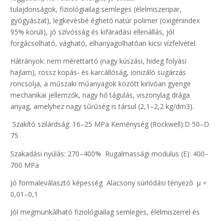
tulajdonságok, fiziológiailag semleges (élelmiszeripar,
gyógyászat), legkevésbé éghető natúr polimer (oxigénindex
95% körüli), jó szívósság és kifáradási ellenállás, jól
forgácsolható, vágható, elhanyagolhatóan kicsi vízfelvétel.
Hátrányok: nem mérettartó (nagy kúszási, hideg folyási
hajlam), rossz kopás- és karcállóság, ionizáló sugárzás
roncsolja, a műszaki műanyagok között kirívóan gyenge
mechanikai jellemzők, nagy hő tágulás, viszonylag drága
anyag, amelyhez nagy sűrűség is társul (2,1–2,2 kg/dm3).
Szakító szilárdság: 16–25 MPa Keménység (Rockwell):D 50–D
75
Szakadási nyúlás: 270–400% Rugalmassági modulus (E): 400–
700 MPa
Jó formaleválasztó képesség Alacsony súrlódási tényező µ =
0,01–0,1
Jól megmunkálható fiziológiailag semleges, élelmiszerrel és