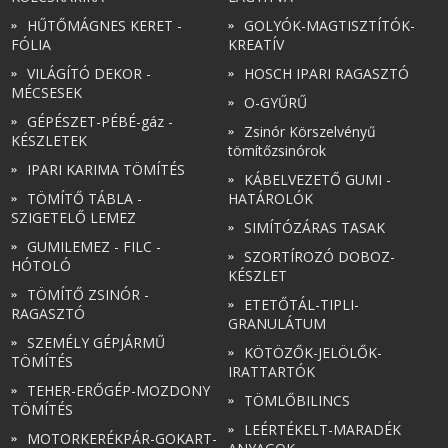
HŰTŐMÁGNES KERET -
GOLYÓK-MAGTISZTÍTÓK-
FÓLIA
KREATÍV
VILÁGÍTÓ DEKOR -
HOSCH IPARI RAGASZTÓ
MÉCSESEK
O-GYŰRŰ
GÉPÉSZET-PÉBÉ-gáz -
Zsinór Körszelvényű
KÉSZLETEK
tömítőzsinórok
IPARI KARIMA TÖMÍTÉS
KÁBELVEZETŐ GUMI -
TÖMÍTŐ TÁBLA -
HATÁROLÓK
SZIGETELŐ LEMEZ
SIMÍTÓZÁRAS TASAK
GUMILEMEZ - FILC -
SZORTÍROZÓ DOBOZ-
HÓTOLÓ
KÉSZLET
TÖMÍTŐ ZSINÓR -
ETETŐTÁL-TIPLI-
RAGASZTÓ
GRANULÁTUM
SZEMÉLY GÉPJÁRMŰ
KÖTÖZŐK-JELÖLŐK-
TÖMÍTÉS
IRATTARTÓK
TEHER-ERŐGÉP-MOZDONY
TÖMLŐBILINCS
TÖMÍTÉS
LEÉRTÉKELT-MARADÉK
MOTORKERÉKPÁR-GOKART-