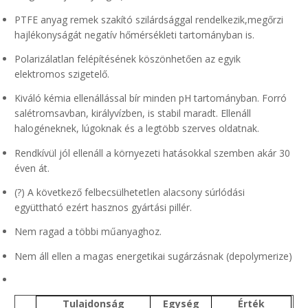
PTFE anyag remek szakító szilárdsággal rendelkezik,megőrzi
hajlékonyságát negatív hőmérsékleti tartományban is.
Polarizálatlan felépítésének köszönhetően az egyik
elektromos szigetelő.
Kiváló kémia ellenállással bír minden pH tartományban. Forró
salétromsavban, királyvízben, is stabil maradt. Ellenáll
halogéneknek, lúgoknak és a legtöbb szerves oldatnak.
Rendkívül jól ellenáll a környezeti hatásokkal szemben akár 30
éven át.
(?) A következő felbecsülhetetlen alacsony súrlódási
együttható ezért hasznos gyártási pillér.
Nem ragad a többi műanyaghoz.
Nem áll ellen a magas energetikai sugárzásnak (depolymerize)
Tulajdonság
Egység
Érték