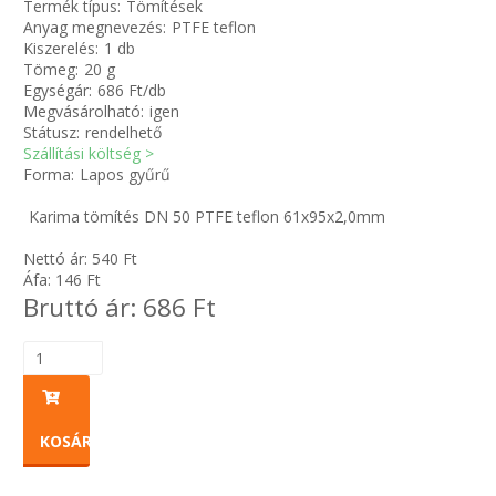
Termék típus:
Tömítések
Anyag megnevezés:
PTFE teflon
Kiszerelés:
1 db
Zsinór Körszelvényű tömítőzsinórok
Tömeg:
20 g
Egységár:
686 Ft/db
KÁBELVEZETŐ GUMI - HATÁROLÓK
Megvásárolható:
igen
Státusz:
rendelhető
Szállítási költség >
SIMÍTÓZÁRAS TASAK
Forma:
Lapos gyűrű
SZORTÍROZÓ DOBOZ-KÉSZLET
Karima tömítés DN 50 PTFE teflon 61x95x2,0mm
Nettó ár:
540
Ft
ETETŐTÁL-TIPLI-GRANULÁTUM
Áfa:
146
Ft
Bruttó ár:
686
Ft
KÖTÖZŐK-JELÖLŐK-IRATTARTÓK
TÖMLŐBILINCS
LEÉRTÉKELT-MARADÉK ANYAGOK
KOSÁRBA