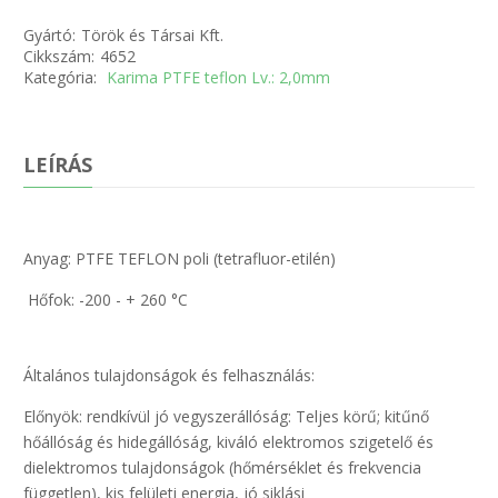
Gyártó:
Török és Társai Kft.
Cikkszám:
4652
Kategória:
Karima PTFE teflon Lv.: 2,0mm
LEÍRÁS
Anyag: PTFE TEFLON poli (tetrafluor-etilén)
Hőfok: -200 - + 260 °C
Általános tulajdonságok és felhasználás:
Előnyök: rendkívül jó vegyszerállóság: Teljes körű; kitűnő
hőállóság és hidegállóság, kiváló elektromos szigetelő és
dielektromos tulajdonságok (hőmérséklet és frekvencia
független), kis felületi energia, jó siklási