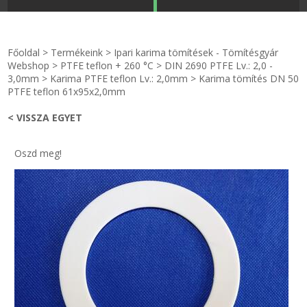
STRANDKAPSZULA - VÍZIPISZTOLY-FRIZBI
Főoldal
Főoldal
>
Termékeink
>
Ipari karima tömítések - Tömítésgyár
KULCSTARTÓ - KULCSKARIKA
videók
Webshop
>
PTFE teflon + 260 °C
>
DIN 2690 PTFE Lv.: 2,0 -
3,0mm
>
Karima PTFE teflon Lv.: 2,0mm
>
Karima tömítés DN 50
PTFE teflon 61x95x2,0mm
HŰTŐMÁGNES KERET - FÓLIA
Termékek
< VISSZA EGYET
VILÁGÍTÓ DEKOR - MÉCSESEK
Hogyan vásároljak?
Oszd meg!
GÉPÉSZET-PÉBÉ-gáz - KÉSZLETEK
Rólunk
IPARI KARIMA TÖMÍTÉS
Egyedi gyártás
TÖMÍTŐ TÁBLA - SZIGETELŐ LEMEZ
Hírek
GUMILEMEZ - FILC - HÓTOLÓ
Kapcsolat
TÖMÍTŐ ZSINÓR - RAGASZTÓ
ÁSZF