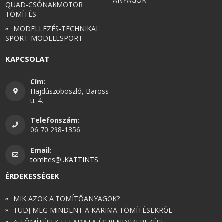
ANYAGOK
QUAD-CSÓNAKMOTOR
TÖMÍTÉS
MODELLEZÉS-TECHNIKAI
SPORT-MODELLSPORT
KAPCSOLAT
Cím:
Hajdúszoboszló, Baross
u. 4.
Telefonszám:
06 70 298-1356
Email:
tomites@..KATTINTS
ÉRDEKESSÉGEK
MIK AZOK A TÖMÍTŐANYAGOK?
TUDJ MEG MINDENT A KARIMA TÖMÍTÉSEKRŐL
A TÖMÍTÉSEK FELADATA ÉS RENDSZEREZÉSE