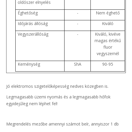
oldószer elnyelés
Éghetőség
-
Nem éghető
Időjárás állóság
-
Kiváló
Vegyszerállóság
-
Kiváló, kivéve
magas értékű
fluor
vegyszernél
Keménység
ShA
90-95
Jó elektromos szigetelőképesség nedves közegben is.
Legmagasabb üzemi nyomás és a legmagasabb hőfok
egyidejűleg nem léphet fel!
Megrendelés mezőbe amennyi számot beír, annyiszor 1 db