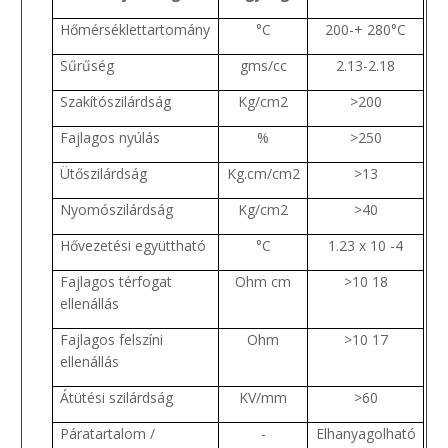
Hőmérséklettartomány
°C
200-+ 280°C
Sűrűség
gms/cc
2.13-2.18
Szakítószilárdság
Kg/cm2
>200
Fajlagos nyúlás
%
>250
Ütőszilárdság
Kg.cm/cm2
>13
Nyomószilárdság
Kg/cm2
>40
Hővezetési együttható
°C
1.23 x 10
-4
Fajlagos térfogat
Ohm cm
>10
18
ellenállás
Fajlagos felszíni
Ohm
>10
17
ellenállás
Átütési szilárdság
KV/mm
>60
Páratartalom /
-
Elhanyagolható