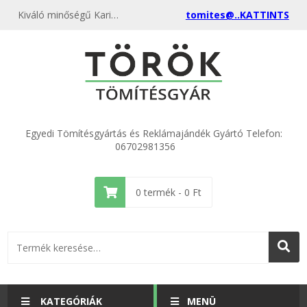
Kiváló minőségű Karima tömítés DN 50 PTFE teflon 61x95x2,0mm kedvező áron, egyenest a gyártótól, rendeld meg most és csatlakozz a több ezer elégedett vásárlóhoz.
tomites@..KATTINTS
Egyedi Tömítésgyártás és Reklámajándék Gyártó Telefon:
06702981356
0
termék -
0
Ft
KATEGÓRIÁK
MENÜ