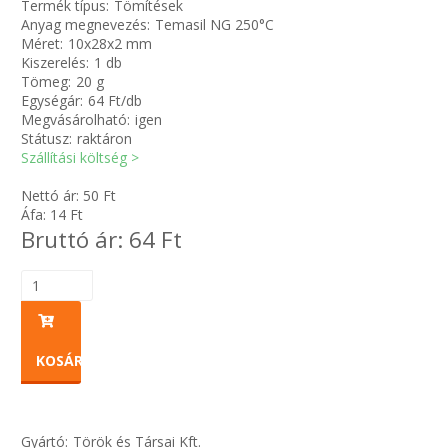
Termék típus:
Tömítések
Anyag megnevezés:
Temasil NG 250°C
Méret:
10x28x2 mm
Zsinór Körszelvényű tömítőzsinórok
Kiszerelés:
1 db
Tömeg:
20 g
KÁBELVEZETŐ GUMI - HATÁROLÓK
Egységár:
64 Ft/db
Megvásárolható:
igen
Státusz:
raktáron
SIMÍTÓZÁRAS TASAK
Szállítási költség >
SZORTÍROZÓ DOBOZ-KÉSZLET
Nettó ár:
50
Ft
Áfa:
14
Ft
Bruttó ár:
64
Ft
ETETŐTÁL-TIPLI-GRANULÁTUM
KÖTÖZŐK-JELÖLŐK-IRATTARTÓK
TÖMLŐBILINCS
KOSÁRBA
LEÉRTÉKELT-MARADÉK ANYAGOK
Gyártó:
Török és Társai Kft.