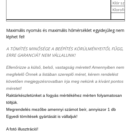
Klór szára
Kloroform
Maximális nyomás és maximális hőmérséklet egyidejűleg nem
léphet fel!
A TÖMÍTÉS MINŐSÉGE A BEÉPÍTÉS KÖRÜLMÉNYEITŐL FŰGG,
ERRE GARANCIÁT NEM VÁLLALUNK!
Ellenőrizze a külső, belső, vastagság méretet! Amennyiben nem
megfelelő Önnek a listában szereplő méret, kérem rendelést
követően megjegyzésrovatban írja meg nekünk a kívánt pontos
méretet!
Raktárkészletünket a fogyás mértékéhez mérten folyamatosan
töltjük.
Megrendelés mezőbe amennyi számot beír, annyiszor 1 db
Egyedi tömítések gyártását is vállaljuk!
A fotó illusztráció!