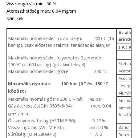
Visszarugózás min.: 50 %
Átereszthetőség max.: 0,04 mg/sm
Szín: kék
Az alább
Maximális hőmérséklet (rövid ideig): 400
C (16
°
érintkez
bar-ig), csak előzetes szakmai tanácsadás alapján
( A ) Al
Maximális hőmérséklet folyamatos üzemmód:
Ecetsav (
250 ºC (p=60 bar –ig) (gőz kivételével)
Maximális hőmérséklet gőzre:
Aceton
200 °C
Acetilén
Maximális nyomás: 100 bar (0 º és 150 ºC
Levegő
között)
Alumínium-
Maximális nyomás gőzre
– nál: 48 bar
200 C
Ammónia
Gáz áteresztés(DIN 3535-6/94): max. 0,04
Ammónium
3
cm
/ min
foszfát
Összenyomhatóság (ASTM F 36): 5-15%
Visszarugózás (ASTM F 36): min 50 %
Bárium-klo
Sűrűség: (DIN 28090-2) 1 ,7.-2
Benzol