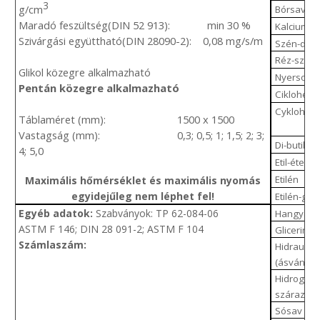
3
g/cm
Bórsav
Maradó feszültség(DIN 52 913): min 30 %
Kalcium-hi
Szivárgási együttható(DIN 28090-2): 0,08 mg/s/m
Szén-diox
Réz-szulfá
Glikol közegre alkalmazható
Nyersolaj
Pentán közegre alkalmazható
Ciklohexa
Cyklohex
Táblaméret (mm): 1500 x 1500
Vastagság (mm): 0,3; 0,5; 1; 1,5; 2; 3;
Di-butil-fta
4; 5,0
Etil-éter
Etilén
Maximális hőmérséklet és maximális nyomás
egyidejűleg nem léphet fel!
Etilén-glik
Egyéb adatok:
Szabványok: TP 62-084-06
Hangyasa
ASTM F 146; DIN 28 091-2; ASTM F 104
Glicerin
Számlaszám:
Hidraulika
(ásványi)
Hidrogén-
száraz
Sósav 20