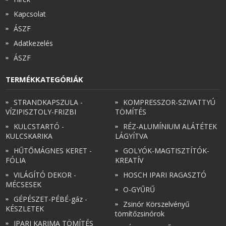
Kapcsolat
ÁSZF
Adatkezelés
ÁSZF
TERMÉKKATEGÓRIÁK
STRANDKAPSZULA -
KOMPRESSZOR-SZIVATTYÚ
VÍZIPISZTOLY-FRIZBI
TÖMÍTÉS
KULCSTARTÓ -
RÉZ-ALUMÍNIUM ALÁTÉTEK
KULCSKARIKA
LÁGYÍTVA
HŰTŐMÁGNES KERET -
GOLYÓK-MAGTISZTÍTÓK-
FÓLIA
KREATÍV
VILÁGÍTÓ DEKOR -
HOSCH IPARI RAGASZTÓ
MÉCSESEK
O-GYŰRŰ
GÉPÉSZET-PÉBÉ-gáz -
Zsinór Körszelvényű
KÉSZLETEK
tömítőzsinórok
IPARI KARIMA TÖMÍTÉS