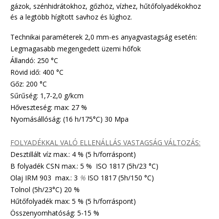
gázok, szénhidrátokhoz, gőzhöz, vízhez, hűtőfolyadékokhoz
és a legtöbb hígított savhoz és lúghoz.
Technikai paraméterek 2,0 mm-es anyagvastagság esetén:
Legmagasabb megengedett üzemi hőfok
Állandó: 250 °C
Rövid idő: 400 °C
Gőz: 200 °C
Sűrűség: 1,7-2,0 g/kcm
Hőveszteség: max: 27 %
Nyomásállóság: (16 h/175°C) 30 Mpa
FOLYADÉKKAL VALÓ ELLENÁLLÁS VASTAGSÁG VÁLTOZÁS:
Desztillált víz max.: 4 % (5 h/forráspont)
B folyadék CSN max.: 5 % ISO 1817 (5h/23 °C)
Olaj IRM 903 max.: 3
%
ISO 1817 (5h/150 °C)
Tolnol (5h/23°C) 20 %
Hűtőfolyadék max: 5 % (5 h/forráspont)
Összenyomhatóság: 5-15 %