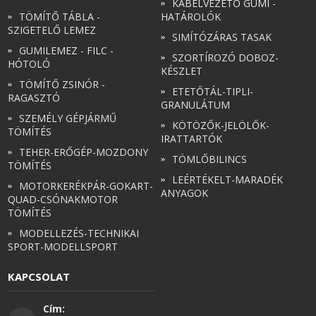
KÁBELVEZETŐ GUMI -
TÖMÍTŐ TÁBLA -
HATÁROLÓK
SZIGETELŐ LEMEZ
SIMÍTÓZÁRAS TASAK
GUMILEMEZ - FILC -
SZORTÍROZÓ DOBOZ-
HÓTOLÓ
KÉSZLET
TÖMÍTŐ ZSINÓR -
ETETŐTÁL-TIPLI-
RAGASZTÓ
GRANULÁTUM
SZEMÉLY GÉPJÁRMŰ
KÖTÖZŐK-JELÖLŐK-
TÖMÍTÉS
IRATTARTÓK
TEHER-ERŐGÉP-MOZDONY
TÖMLŐBILINCS
TÖMÍTÉS
LEÉRTÉKELT-MARADÉK
MOTORKERÉKPÁR-GOKART-
ANYAGOK
QUAD-CSÓNAKMOTOR
TÖMÍTÉS
MODELLEZÉS-TECHNIKAI
SPORT-MODELLSPORT
KAPCSOLAT
Cím: