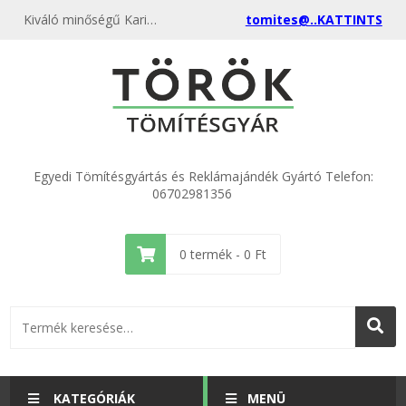
Kiváló minőségű Karima tömítés DN 6 Temasil NG 10x28x2mm kedvező áron, egyenest a gyártótól, rendeld meg most és csatlakozz a több ezer elégedett vásárlóhoz.
tomites@..KATTINTS
Egyedi Tömítésgyártás és Reklámajándék Gyártó Telefon:
06702981356
0
termék -
0
Ft
KATEGÓRIÁK
MENÜ