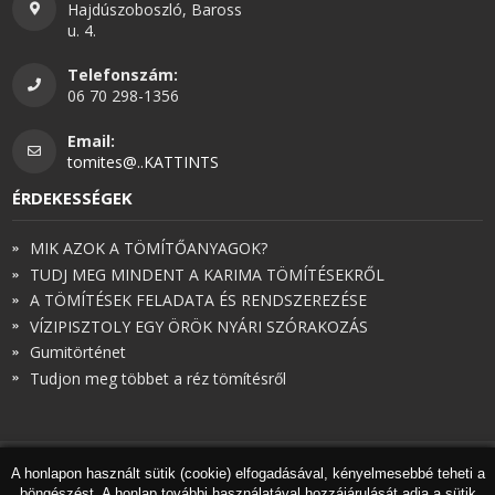
Hajdúszoboszló, Baross
u. 4.
Telefonszám:
06 70 298-1356
Email:
tomites@..KATTINTS
ÉRDEKESSÉGEK
MIK AZOK A TÖMÍTŐANYAGOK?
TUDJ MEG MINDENT A KARIMA TÖMÍTÉSEKRŐL
A TÖMÍTÉSEK FELADATA ÉS RENDSZEREZÉSE
VÍZIPISZTOLY EGY ÖRÖK NYÁRI SZÓRAKOZÁS
Gumitörténet
Tudjon meg többet a réz tömítésről
A honlapon használt sütik (cookie) elfogadásával, kényelmesebbé teheti a
© Török és Társai 2026 - Minden jog fenntartva
böngészést. A honlap további használatával hozzájárulását adja a sütik