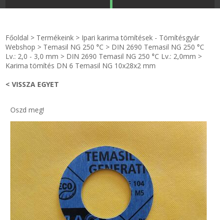
STRANDKAPSZULA - VÍZIPISZTOLY-FRIZBI
Főoldal
Főoldal
>
Termékeink
>
Ipari karima tömítések - Tömítésgyár
KULCSTARTÓ - KULCSKARIKA
videók
Webshop
>
Temasil NG 250 °C
>
DIN 2690 Temasil NG 250 °C
Lv.: 2,0 - 3,0 mm
>
DIN 2690 Temasil NG 250 °C Lv.: 2,0mm
>
Karima tömítés DN 6 Temasil NG 10x28x2 mm
HŰTŐMÁGNES KERET - FÓLIA
Termékek
< VISSZA EGYET
VILÁGÍTÓ DEKOR - MÉCSESEK
Hogyan vásároljak?
Oszd meg!
GÉPÉSZET-PÉBÉ-gáz - KÉSZLETEK
Rólunk
IPARI KARIMA TÖMÍTÉS
Egyedi gyártás
TÖMÍTŐ TÁBLA - SZIGETELŐ LEMEZ
Hírek
GUMILEMEZ - FILC - HÓTOLÓ
Kapcsolat
TÖMÍTŐ ZSINÓR - RAGASZTÓ
ÁSZF