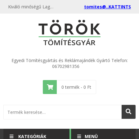
Kiváló minőségű Lagúna Dömötör WC SBR gumi 29x64x3 (20 db) kedvező áron, egyenest a gyártótól, rendeld meg most és csatlakozz a több ezer elégedett vásárlóhoz.
tomites@..KATTINTS
Egyedi Tömítésgyártás és Reklámajándék Gyártó Telefon:
06702981356
0
termék -
0
Ft
KATEGÓRIÁK
MENÜ