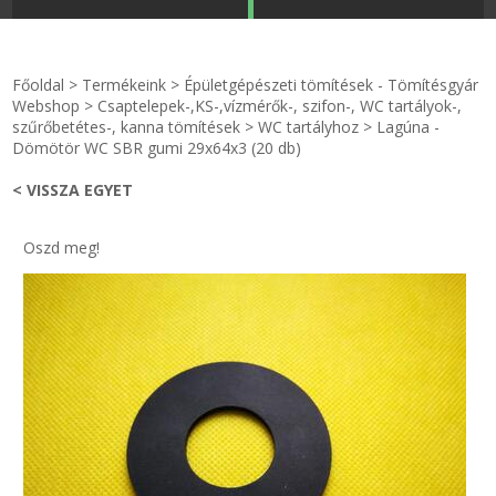
STRANDKAPSZULA - VÍZIPISZTOLY-FRIZBI
Főoldal
Főoldal
>
Termékeink
>
Épületgépészeti tömítések - Tömítésgyár
KULCSTARTÓ - KULCSKARIKA
videók
Webshop
>
Csaptelepek-,KS-,vízmérők-, szifon-, WC tartályok-,
szűrőbetétes-, kanna tömítések
>
WC tartályhoz
>
Lagúna -
Dömötör WC SBR gumi 29x64x3 (20 db)
HŰTŐMÁGNES KERET - FÓLIA
Termékek
< VISSZA EGYET
VILÁGÍTÓ DEKOR - MÉCSESEK
Hogyan vásároljak?
Oszd meg!
GÉPÉSZET-PÉBÉ-gáz - KÉSZLETEK
Rólunk
IPARI KARIMA TÖMÍTÉS
Egyedi gyártás
TÖMÍTŐ TÁBLA - SZIGETELŐ LEMEZ
Hírek
GUMILEMEZ - FILC - HÓTOLÓ
Kapcsolat
TÖMÍTŐ ZSINÓR - RAGASZTÓ
ÁSZF