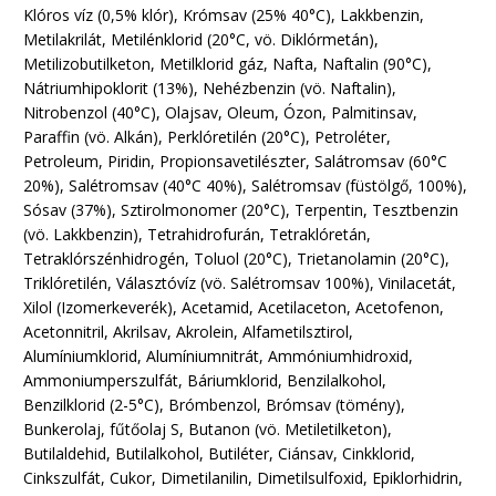
Klóros víz (0,5% klór), Krómsav (25% 40°C), Lakkbenzin,
Metilakrilát, Metilénklorid (20°C, vö. Diklórmetán),
Metilizobutilketon, Metilklorid gáz, Nafta, Naftalin (90°C),
Nátriumhipoklorit (13%), Nehézbenzin (vö. Naftalin),
Nitrobenzol (40°C), Olajsav, Oleum, Ózon, Palmitinsav,
Paraffin (vö. Alkán), Perklóretilén (20°C), Petroléter,
Petroleum, Piridin, Propionsavetilészter, Salátromsav (60°C
20%), Salétromsav (40°C 40%), Salétromsav (füstölgő, 100%),
Sósav (37%), Sztirolmonomer (20°C), Terpentin, Tesztbenzin
(vö. Lakkbenzin), Tetrahidrofurán, Tetraklóretán,
Tetraklórszénhidrogén, Toluol (20°C), Trietanolamin (20°C),
Triklóretilén, Választóvíz (vö. Salétromsav 100%), Vinilacetát,
Xilol (Izomerkeverék), Acetamid, Acetilaceton, Acetofenon,
Acetonnitril, Akrilsav, Akrolein, Alfametilsztirol,
Alumíniumklorid, Alumíniumnitrát, Ammóniumhidroxid,
Ammoniumperszulfát, Báriumklorid, Benzilalkohol,
Benzilklorid (2-5°C), Brómbenzol, Brómsav (tömény),
Bunkerolaj, fűtőolaj S, Butanon (vö. Metiletilketon),
Butilaldehid, Butilalkohol, Butiléter, Ciánsav, Cinkklorid,
Cinkszulfát, Cukor, Dimetilanilin, Dimetilsulfoxid, Epiklorhidrin,