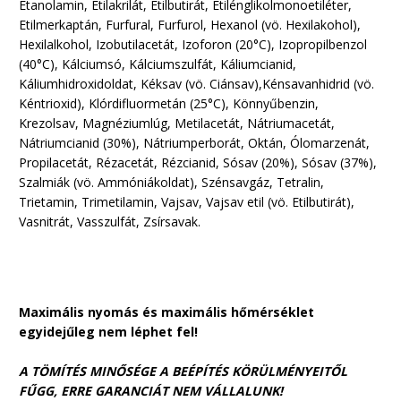
Etanolamin, Etilakrilát, Etilbutirát, Etilénglikolmonoetiléter,
Etilmerkaptán, Furfural, Furfurol, Hexanol (vö. Hexilakohol),
Hexilalkohol, Izobutilacetát, Izoforon (20°C), Izopropilbenzol
(40°C), Kálciumsó, Kálciumszulfát, Káliumcianid,
Káliumhidroxidoldat, Kéksav (vö. Ciánsav),Kénsavanhidrid (vö.
Kéntrioxid), Klórdifluormetán (25°C), Könnyűbenzin,
Krezolsav, Magnéziumlúg, Metilacetát, Nátriumacetát,
Nátriumcianid (30%), Nátriumperborát, Oktán, Ólomarzenát,
Propilacetát, Rézacetát, Rézcianid, Sósav (20%), Sósav (37%),
Szalmiák (vö. Ammóniákoldat), Szénsavgáz, Tetralin,
Trietamin, Trimetilamin, Vajsav, Vajsav etil (vö. Etilbutirát),
Vasnitrát, Vasszulfát, Zsírsavak.
Maximális nyomás és maximális hőmérséklet
egyidejűleg nem léphet fel!
A TÖMÍTÉS MINŐSÉGE A BEÉPÍTÉS KÖRÜLMÉNYEITŐL
FŰGG, ERRE GARANCIÁT NEM VÁLLALUNK!