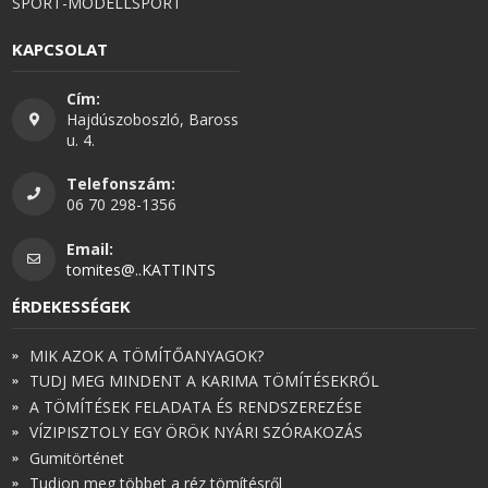
SPORT-MODELLSPORT
KAPCSOLAT
Cím:
Hajdúszoboszló, Baross
u. 4.
Telefonszám:
06 70 298-1356
Email:
tomites@..KATTINTS
ÉRDEKESSÉGEK
MIK AZOK A TÖMÍTŐANYAGOK?
TUDJ MEG MINDENT A KARIMA TÖMÍTÉSEKRŐL
A TÖMÍTÉSEK FELADATA ÉS RENDSZEREZÉSE
VÍZIPISZTOLY EGY ÖRÖK NYÁRI SZÓRAKOZÁS
Gumitörténet
Tudjon meg többet a réz tömítésről