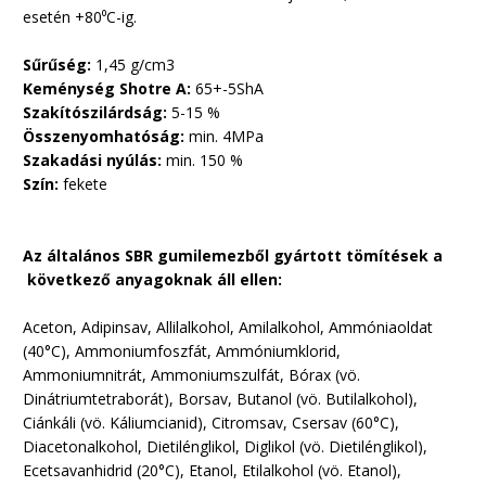
esetén +80
⁰
C-ig.
Sűrűség:
1,45 g/cm3
Keménység Shotre A:
65+-5ShA
Szakítószilárdság:
5-15 %
Összenyomhatóság:
min. 4MPa
Szakadási nyúlás:
min. 150 %
Szín:
fekete
Az általános SBR gumilemezből gyártott tömítések a
következő anyagoknak áll ellen:
Aceton, Adipinsav, Allilalkohol, Amilalkohol, Ammóniaoldat
(40°C), Ammoniumfoszfát, Ammóniumklorid,
Ammoniumnitrát, Ammoniumszulfát, Bórax (vö.
Dinátriumtetraborát), Borsav, Butanol (vö. Butilalkohol),
Ciánkáli (vö. Káliumcianid), Citromsav, Csersav (60°C),
Diacetonalkohol, Dietilénglikol, Diglikol (vö. Dietilénglikol),
Ecetsavanhidrid (20°C), Etanol, Etilalkohol (vö. Etanol),