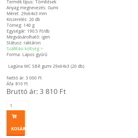
Termék típus:
Tömítések
Anyag megnevezés:
Gumi
Méret:
29x64x3 mm
Zsinór Körszelvényű tömítőzsinórok
Kiszerelés:
20 db
Tömeg:
140 g
KÁBELVEZETŐ GUMI - HATÁROLÓK
Egységár:
190.5 Ft/db
Megvásárolható:
igen
Státusz:
raktáron
SIMÍTÓZÁRAS TASAK
Szállítási költség >
Forma:
Lapos gyűrű
SZORTÍROZÓ DOBOZ-KÉSZLET
Lagúna WC SBR gumi 29x64x3 (20 db)
ETETŐTÁL-TIPLI-GRANULÁTUM
Nettó ár:
3 000
Ft
Áfa:
810
Ft
Bruttó ár:
3 810
Ft
KÖTÖZŐK-JELÖLŐK-IRATTARTÓK
TÖMLŐBILINCS
LEÉRTÉKELT-MARADÉK ANYAGOK
KOSÁRBA