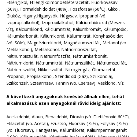
Etilénglikol, Etilénglikolmonoetiléteracetát, Fluorkovasav
(50%), Formaldehidoldat (40%), Foszforsav (60°C), Glikol,
Glukóz, Higany,Higanysók, Húgysav, Ipropanol (vö.
Izopropilalkohol), Izopropilalkohol, Kálciumhidroxid (Meszes
víz), Kálciumklorid, Kálciumnitrát, Káliumbromát, Káliumjodid,
Káliumkarbonát, Káliumklorid, Káliumnitrát, Konyhasóoldat
(vö. Sólé), Magnéziumklorid, Magnéziumszulfát, Metanol (vo.
Metilalkohol), Metilalkohol, Nátriomtioszulfát,
Nátriumbiszulfit, Nátriumfoszfát, Nátriumkarbonát,
Nátriumklorid, Nátriumnitrát, Nátriumszilikát, Nátriumszulfát,
Nátriumszulfid, Nikkelszulfát, Nitrogéngáz, Ólomacetát,
Propanol, Propilalkohol, Széndioxid (Gáz), Szilikonolaj,
Szilikonzsír, Sztearinsav, Tannin (vö. Csersav), Vasklorid, Víz.
A következő anyagoknak kevésbé állnak ellen, tehát
alkalmazásuk ezen anyagoknál rövid ideig ajánlott:
Acetaldehid, Alaun, Benaldehid, Dioxán (vö. Dietilénoxid 60°C),
Etilacetát (vö. Acetal), Ezüstsó, Fluorsav (75%), Folysav (75%)
(vö. Fluorsav), Hangyasav, Káliumklorát, Káliumpermanganát
(10%), Káliumszulfát, Kéndioxid (száraz 60%), Kénessav (10%),