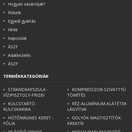
Hogyan vásároljak?
Rólunk
Egyedi gyártás
Hírek
Kapcsolat
ÁSZF
Adatkezelés
ÁSZF
TERMÉKKATEGÓRIÁK
STRANDKAPSZULA -
KOMPRESSZOR-SZIVATTYÚ
VÍZIPISZTOLY-FRIZBI
TÖMÍTÉS
KULCSTARTÓ -
RÉZ-ALUMÍNIUM ALÁTÉTEK
KULCSKARIKA
LÁGYÍTVA
HŰTŐMÁGNES KERET -
GOLYÓK-MAGTISZTÍTÓK-
FÓLIA
KREATÍV
VILÁGÍTÓ DEKOR -
HOSCH IPARI RAGASZTÓ