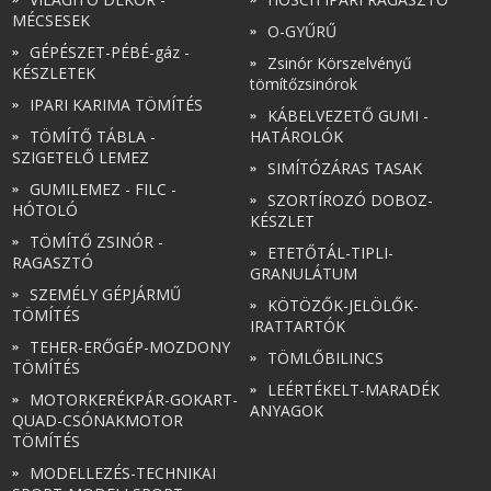
MÉCSESEK
O-GYŰRŰ
GÉPÉSZET-PÉBÉ-gáz -
Zsinór Körszelvényű
KÉSZLETEK
tömítőzsinórok
IPARI KARIMA TÖMÍTÉS
KÁBELVEZETŐ GUMI -
TÖMÍTŐ TÁBLA -
HATÁROLÓK
SZIGETELŐ LEMEZ
SIMÍTÓZÁRAS TASAK
GUMILEMEZ - FILC -
SZORTÍROZÓ DOBOZ-
HÓTOLÓ
KÉSZLET
TÖMÍTŐ ZSINÓR -
ETETŐTÁL-TIPLI-
RAGASZTÓ
GRANULÁTUM
SZEMÉLY GÉPJÁRMŰ
KÖTÖZŐK-JELÖLŐK-
TÖMÍTÉS
IRATTARTÓK
TEHER-ERŐGÉP-MOZDONY
TÖMLŐBILINCS
TÖMÍTÉS
LEÉRTÉKELT-MARADÉK
MOTORKERÉKPÁR-GOKART-
ANYAGOK
QUAD-CSÓNAKMOTOR
TÖMÍTÉS
MODELLEZÉS-TECHNIKAI