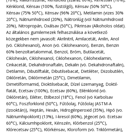
Kénklorid, Kénsav (100%, füstölgő), Kénsav (50% 50°C),
Kénsav (75% 50°C), Kénsav (96% 20°C), Metilamin (vizes 30%
20°C), Nátriumhidroxid (20%), Nátronlúg (völ Nátriumhidroxid
20%), Nitropropán, Oxálsav (50°C), Pikrinsav (Alkoholos oldat).
Az általános gumilemezek felhasználása a következő
közegekben nem javasolt: Akrilnitril, Amilacetát, Anilin, Anol
(vö. Ciklohexanol), Anon (vö. Ciklohexanon), Benzin, Benzin
60% benzoltartalommal, Benzol, Bróm, Butilacetát,
Ciklohexán, Ciklohexanol, Ciklohexanon, Ciklohexilamin,
Cinkacetát, Dekahidronaftalin, Dekalin (vö. Dekahidronaftalin),
Detilamin, Dibutilftalát, Dibutilsebacat, Dietiléter, Diizobutilén,
Diklóretán, Diklórmetán (25°C), Dimetilamin,
Dimetilformamid, Dioktilsebacát, Dízel üzemanyag, Doktil-
flatát, Ecetsav (100%), Ecetsav (60%), Eilénklorid (vö.
Diklóretán), Eiléter, Etilbezol (18°C), Fenol (vö Karbolsav
60°C), Foszforklorid (50°C), Fűtőolaj, Fűtőolaj (ASTM-A
(Izooktán)), Heptán, Hexán, Hidrogénperoxid (35%), Hipó (vo.
Nátriumhipoklorit) (13%), I-kresol (60%), Jégecet (vö. Ecetsav
60°C), Kálciumhipoklorit, Kénszén, Klórbenzol (25°C),
Klórecetsav (25°C), Klórkénsav, Kloroform (vö. Triklórmetán),