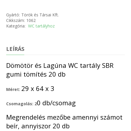
Gyártó:
Török és Társai Kft.
Cikkszám:
1062
Kategória:
WC tartályhoz
LEÍRÁS
Dömötör és Lagúna WC tartály SBR
gumi tömítés 20 db
29 x 64 x 3
Méret:
0 db/csomag
Csomagolás: 2
Megrendelés mezőbe amennyi számot
beír, annyiszor 20 db