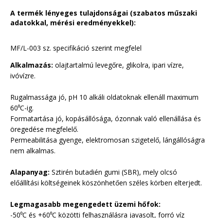
A termék lényeges tulajdonságai (szabatos műszaki
adatokkal, mérési eredményekkel):
MF/L-003 sz. specifikáció szerint megfelel
Alkalmazás:
olajtartalmú levegőre, glikolra, ipari vízre,
ivóvízre.
Rugalmassága jó, pH 10 alkáli oldatoknak ellenáll maximum
60
⁰
C-ig.
Formatartása jó, kopásállósága, ózonnak való ellenállása és
öregedése megfelelő.
Permeabilitása gyenge, elektromosan szigetelő, lángállóságra
nem alkalmas.
Alapanyag:
Sztirén butadién gumi (SBR), mely olcsó
előállítási költségeinek köszönhetően széles körben elterjedt.
Legmagasabb megengedett üzemi hőfok:
-50
⁰
C és +60
⁰
C közötti felhasználásra javasolt, forró víz