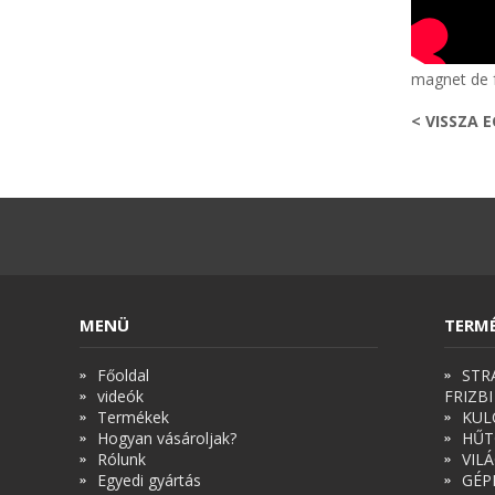
magnet de f
< VISSZA 
MENÜ
TERM
Főoldal
STR
videók
FRIZBI
Termékek
KUL
Hogyan vásároljak?
HŰT
Rólunk
VIL
Egyedi gyártás
GÉP