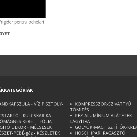
rigider pentru ochelari
EGYET
ÉKKATEGÓRIÁK
ANDKAPSZULA - VÍZIPISZTOLY-
KOMPRESSZOR-SZIVATTYÚ
TÖMÍTÉS
CSTARTÓ - KULCSKARIKA
RÉZ-ALUMÍNIUM ALÁTÉTEK
ŐMÁGNES KERET - FÓLIA
LÁGYÍTVA
ÁGÍTÓ DEKOR - MÉCSESEK
GOLYÓK-MAGTISZTÍTÓK-KREA
ÉSZET-PÉBÉ-gáz - KÉSZLETEK
HOSCH IPARI RAGASZTÓ