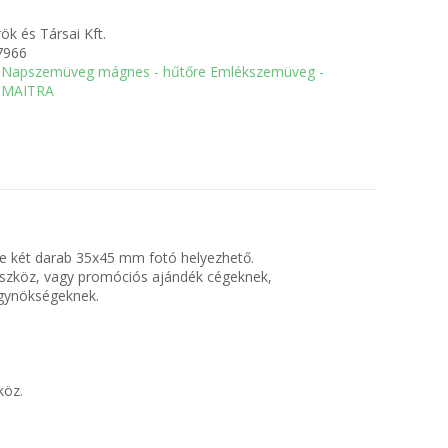
ök és Társai Kft.
7966
Napszemüveg mágnes - hűtőre Emlékszemüveg -
MAITRA
 két darab 35x45 mm fotó helyezhető.
meszköz, vagy promóciós ajándék cégeknek,
gynökségeknek.
köz.