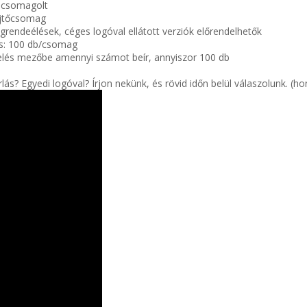
l csomagolt
űjtőcsomag
grendeélések, céges logóval ellátott verziók előrendelhetők
: 100 db/csomag
lés mezőbe amennyi számot beír, annyiszor 100 db
lás? Egyedi logóval? Írjon nekünk, és rövid időn belül válaszolunk. (ho