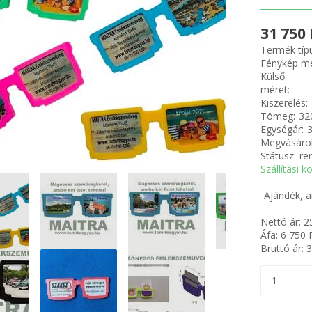
31 750 
Termék típ
Fénykép mé
Külső
méret:
Kiszerelés:
Tömeg:
32
Egységár:
3
Megvásárol
Státusz:
re
Szállítási k
Ajándék, a
Nettó ár:
2
Áfa:
6 750
F
Bruttó ár:
3