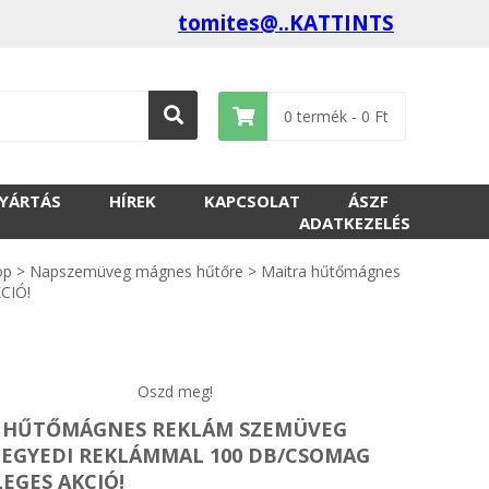
tomites@..KATTINTS
0
termék -
0
Ft
GYÁRTÁS
HÍREK
KAPCSOLAT
ÁSZF
ADATKEZELÉS
op
>
Napszemüveg mágnes hűtőre
>
Maitra hűtőmágnes
CIÓ!
Oszd meg!
 HŰTŐMÁGNES REKLÁM SZEMÜVEG
- EGYEDI REKLÁMMAL 100 DB/CSOMAG
EGES AKCIÓ!