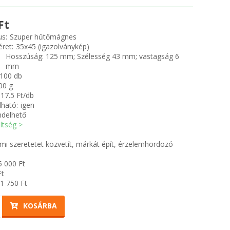
Ft
us:
Szuper hűtőmágnes
ret:
35x45 (igazolványkép)
Hosszúság: 125 mm; Szélesség 43 mm; vastagság 6
mm
100 db
00 g
17.5 Ft/db
ható:
igen
ndelhető
öltség >
mi szeretetet közvetít, márkát épít, érzelemhordozó
5 000
Ft
t
1 750
Ft
KOSÁRBA