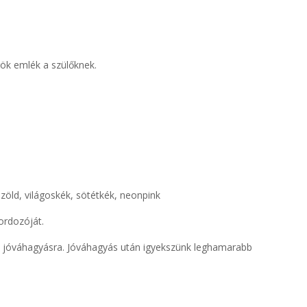
rök emlék a szülőknek.
nzöld, világoskék, sötétkék, neonpink
ordozóját.
ük jóváhagyásra. Jóváhagyás után igyekszünk leghamarabb