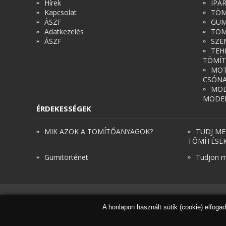
Hírek
IPA
Kapcsolat
TÖM
ÁSZF
GUM
Adatkezelés
TÖM
ÁSZF
SZE
TEH
TÖMÍT
MOT
CSÓN
MOD
MODE
ÉRDEKESSÉGEK
MIK AZOK A TÖMÍTŐANYAGOK?
TUDJ ME
TÖMÍTÉSE
Gumitörténet
Tudjon m
A honlapon használt sütik (cookie) elfoga
© Török és Társai 2026 - Minden jog fenntartva