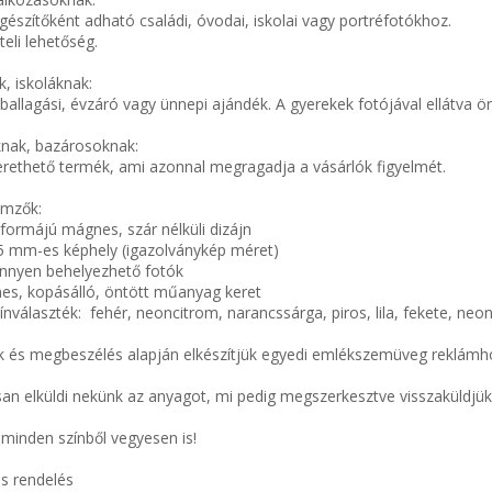
szítőként adható családi, óvodai, iskolai vagy portréfotókhoz.
eli lehetőség.
, iskoláknak:
allagási, évzáró vagy ünnepi ajándék. A gyerekek fotójával ellátva ö
knak, bazárosoknak:
rethető termék, ami azonnal megragadja a vásárlók figyelmét.
emzők:
ormájú mágnes, szár nélküli dizájn
5 mm-es képhely (igazolványkép méret)
könnyen behelyezhető fotók
es, kopásálló, öntött műanyag keret
ínválaszték: fehér, neoncitrom, narancssárga, piros, lila, fekete, neo
k és megbeszélés alapján elkészítjük egyedi emlékszemüveg reklámh
san elküldi nekünk az anyagot, mi pedig megszerkesztve visszaküldj
.
minden színből vegyesen is!
és rendelés