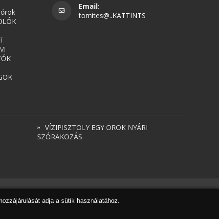
Email:
nórok
tomites@..KATTINTS
OLÓK
T
UM
TÓK
GOK
VÍZIPISZTOLY EGY ÖRÖK NYÁRI
SZÓRAKOZÁS
Honlapkészítés
,
webdesign
,
keresőoptimalizálás
:
Expedient
hozzájárulását adja a sütik használatához.
Marketing tanácsadónk a
Marketing Professzorok Kft.