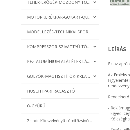
TEHER-ERŐGÉP-MOZDONY TÖMÍTÉS
MOTORKERÉKPÁR-GOKART-QUAD-CSÓNAKMOTOR TÖMÍTÉS
MODELLEZÉS-TECHNIKAI SPORT-MODELLSPORT
KOMPRESSZOR-SZIVATTYÚ TÖMÍTÉS
LEÍRÁS
RÉZ-ALUMÍNIUM ALÁTÉTEK LÁGYÍTVA
Ez az apró
Az Emléksz
GOLYÓK-MAGTISZTÍTÓK-KREATÍV
Figyelemfel
rendezvény
HOSCH IPARI RAGASZTÓ
Rendelhető 
O-GYŰRŰ
- Reklámüg
Egyedi cége
Kölcséghat
Zsinór Körszelvényű tömítőzsinórok
- Fotós vál