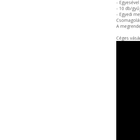
- Egyeséve
- 10 db/gy
- Egyedi me
Csomagolás
A megrende
Céges vásár