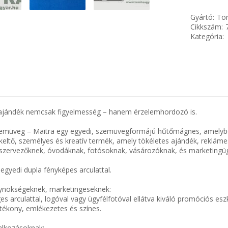
Gyártó:
Tör
Cikkszám:
Kategória:
 ajándék nemcsak figyelmesség – hanem érzelemhordozó is.
emüveg – Maitra egy egyedi, szemüvegformájú hűtőmágnes, amelybe
keltő, személyes és kreatív termék, amely tökéletes ajándék, reklá
szervezőknek, óvodáknak, fotósoknak, vásározóknak, és marketingü
egyedi dupla fényképes arculattal.
ynökségeknek, marketingeseknek:
s arculattal, logóval vagy ügyfélfotóval ellátva kiváló promóciós esz
ékony, emlékezetes és színes.
lalkozásoknak: