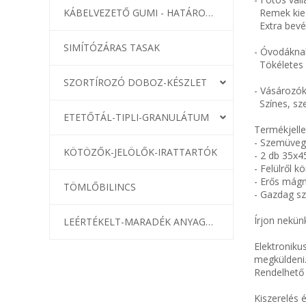
KÁBELVEZETŐ GUMI - HATÁROLÓK
Remek kiegé
Extra bevét
SIMÍTÓZÁRAS TASAK
- Óvodáknak
Tökéletes b
SZORTÍROZÓ DOBOZ-KÉSZLET
- Vásározó
Színes, sze
ETETŐTÁL-TIPLI-GRANULÁTUM
Termékjell
- Szemüvegf
KÖTÖZŐK-JELÖLŐK-IRATTARTÓK
- 2 db 35x4
- Felülről 
- Erős mágn
TÖMLŐBILINCS
- Gazdag sz
Írjon nekün
LEÉRTÉKELT-MARADÉK ANYAGOK
Elektroniku
megküldeni
Rendelhető 
Kiszerelés 