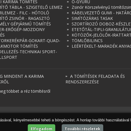
RI KARIMA TÖMÍTÉS
O-GYŰRŰ
ÍTŐ TÁBLA - SZIGETELŐ LEMEZ
Zsinór Körszelvényű tömítőzsi
ILEMEZ - FILC - HÓTOLÓ
KÁBELVEZETŐ GUMI - HATÁR
ÍTŐ ZSINÓR - RAGASZTÓ
SIMÍTÓZÁRAS TASAK
MÉLY GÉPJÁRMŰ TÖMÍTÉS
SZORTÍROZÓ DOBOZ-KÉSZLE
ER-ERŐGÉP-MOZDONY
ETETŐTÁL-TIPLI-GRANULÁT
ÉS
KÖTÖZŐK-JELÖLŐK-IRATTAR
ORKERÉKPÁR-GOKART-QUAD-
TÖMLŐBILINCS
AKMOTOR TÖMÍTÉS
LEÉRTÉKELT-MARADÉK ANYA
ELLEZÉS-TECHNIKAI SPORT-
LLSPORT
G MINDENT A KARIMA
A TÖMÍTÉSEK FELADATA ÉS
KRŐL
RENDSZEREZÉSE
eg többet a réz tömítésről
dásával, kényelmesebbé teheti a böngészést. A honlap további használatával 
Elfogadom
További részletek