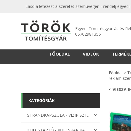
Lásd a létezést a szeretet szemüvegén - rendelj egye
Egyedi Tömítésgyártás és Re
06702981356
FŐOLDAL
VIDEÓK
TERMÉK
Főoldal
>
T
reklám sz
< VISSZA 
KATEGÓRIÁK
STRANDKAPSZULA - VÍZIPISZTOLY-FRIZBI
KULCSTARTÓ - KULCSKARIKA