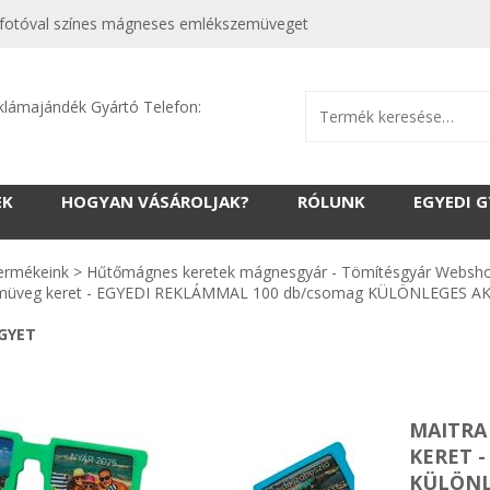
di fotóval színes mágneses emlékszemüveget
klámajándék Gyártó Telefon:
EK
HOGYAN VÁSÁROLJAK?
RÓLUNK
EGYEDI 
ermékeink
>
Hűtőmágnes keretek mágnesgyár - Tömítésgyár Websh
emüveg keret - EGYEDI REKLÁMMAL 100 db/csomag KÜLÖNLEGES AK
EGYET
MAITRA
KERET 
KÜLÖNL