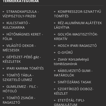
TERMÉKKATEGÓRIÁK
STRANDKAPSZULA -
KOMPRESSZOR-SZIVATTYÚ
VÍZIPISZTOLY-FRIZBI
TÖMÍTÉS
KULCSTARTÓ -
RÉZ-ALUMÍNIUM ALÁTÉTEK
KULCSKARIKA
LÁGYÍTVA
HŰTŐMÁGNES KERET -
GOLYÓK-MAGTISZTÍTÓK-
FÓLIA
KREATÍV
VILÁGÍTÓ DEKOR -
HOSCH IPARI RAGASZTÓ
MÉCSESEK
O-GYŰRŰ
GÉPÉSZET-PÉBÉ-gáz -
Zsinór Körszelvényű
KÉSZLETEK
tömítőzsinórok
IPARI KARIMA TÖMÍTÉS
KÁBELVEZETŐ GUMI -
TÖMÍTŐ TÁBLA -
HATÁROLÓK
SZIGETELŐ LEMEZ
SIMÍTÓZÁRAS TASAK
GUMILEMEZ - FILC -
SZORTÍROZÓ DOBOZ-
HÓTOLÓ
KÉSZLET
TÖMÍTŐ ZSINÓR -
ETETŐTÁL-TIPLI-
RAGASZTÓ
GRANULÁTUM