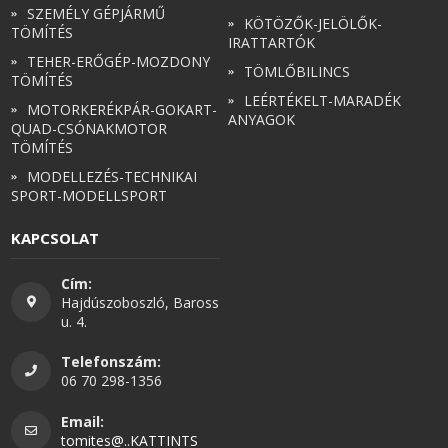
SZEMÉLY GÉPJÁRMŰ
KÖTÖZŐK-JELÖLŐK-
TÖMÍTÉS
IRATTARTÓK
TEHER-ERŐGÉP-MOZDONY
TÖMLŐBILINCS
TÖMÍTÉS
LEÉRTÉKELT-MARADÉK
MOTORKERÉKPÁR-GOKART-
ANYAGOK
QUAD-CSÓNAKMOTOR
TÖMÍTÉS
MODELLEZÉS-TECHNIKAI
SPORT-MODELLSPORT
KAPCSOLAT
Cím:
Hajdúszoboszló, Baross
u. 4.
Telefonszám:
06 70 298-1356
Email:
tomites@..KATTINTS