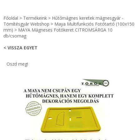
STRANDKAPSZULA - VÍZIPISZTOLY-FRIZBI
Főoldal
Főoldal
>
Termékeink
>
Hűtőmágnes keretek mágnesgyár -
KULCSTARTÓ - KULCSKARIKA
videók
Tömítésgyár Webshop
>
Maya Multifunkciós Fotótartó (100x150
mm)
>
MAYA Mágneses Fotókeret CITROMSÁRGA 10
db/csomag
HŰTŐMÁGNES KERET - FÓLIA
Termékek
< VISSZA EGYET
VILÁGÍTÓ DEKOR - MÉCSESEK
Hogyan vásároljak?
Oszd meg!
GÉPÉSZET-PÉBÉ-gáz - KÉSZLETEK
Rólunk
IPARI KARIMA TÖMÍTÉS
Egyedi gyártás
TÖMÍTŐ TÁBLA - SZIGETELŐ LEMEZ
Hírek
GUMILEMEZ - FILC - HÓTOLÓ
Kapcsolat
TÖMÍTŐ ZSINÓR - RAGASZTÓ
ÁSZF