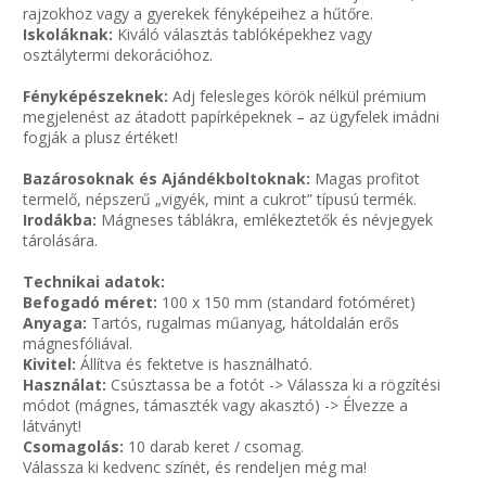
rajzokhoz vagy a gyerekek fényképeihez a hűtőre.
Iskoláknak:
Kiváló választás tablóképekhez vagy
osztálytermi dekorációhoz.
Fényképészeknek:
Adj felesleges körök nélkül prémium
megjelenést az átadott papírképeknek – az ügyfelek imádni
fogják a plusz értéket!
Bazárosoknak és Ajándékboltoknak:
Magas profitot
termelő, népszerű „vigyék, mint a cukrot” típusú termék.
Irodákba:
Mágneses táblákra, emlékeztetők és névjegyek
tárolására.
Technikai adatok:
Befogadó méret:
100 x 150 mm (standard fotóméret)
Anyaga:
Tartós, rugalmas műanyag, hátoldalán erős
mágnesfóliával.
Kivitel:
Állítva és fektetve is használható.
Használat:
Csúsztassa be a fotót -> Válassza ki a rögzítési
módot (mágnes, támaszték vagy akasztó) -> Élvezze a
látványt!
Csomagolás:
10 darab keret / csomag.
Válassza ki kedvenc színét, és rendeljen még ma!