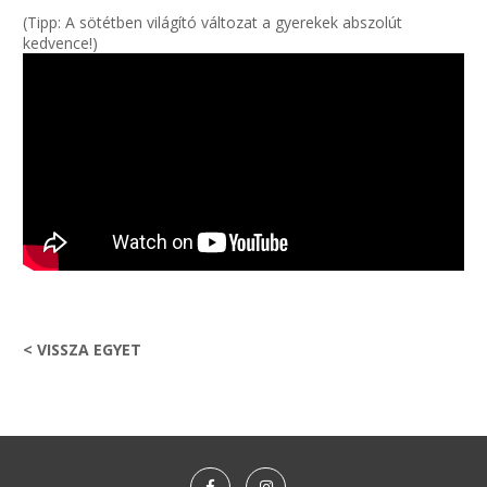
(Tipp: A sötétben világító változat a gyerekek abszolút
kedvence!)
< VISSZA EGYET