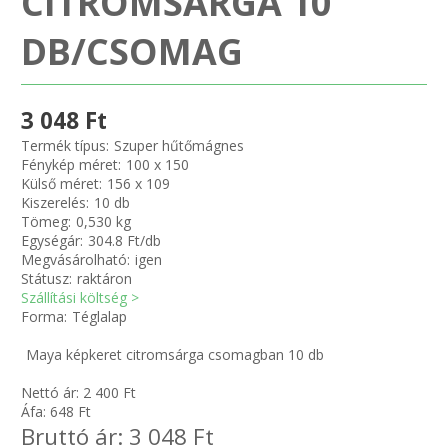
CITROMSÁRGA 10
Zsinór Körszelvényű tömítőzsinórok
DB/CSOMAG
KÁBELVEZETŐ GUMI - HATÁROLÓK
3 048 Ft
SIMÍTÓZÁRAS TASAK
Termék típus:
Szuper hűtőmágnes
Fénykép méret:
100 x 150
SZORTÍROZÓ DOBOZ-KÉSZLET
Külső méret:
156 x 109
Kiszerelés:
10 db
Tömeg:
0,530 kg
ETETŐTÁL-TIPLI-GRANULÁTUM
Egységár:
304.8 Ft/db
Megvásárolható:
igen
KÖTÖZŐK-JELÖLŐK-IRATTARTÓK
Státusz:
raktáron
Szállítási költség >
Forma:
Téglalap
TÖMLŐBILINCS
Maya képkeret citromsárga csomagban 10 db
LEÉRTÉKELT-MARADÉK ANYAGOK
Nettó ár:
2 400
Ft
Áfa:
648
Ft
Bruttó ár:
3 048
Ft