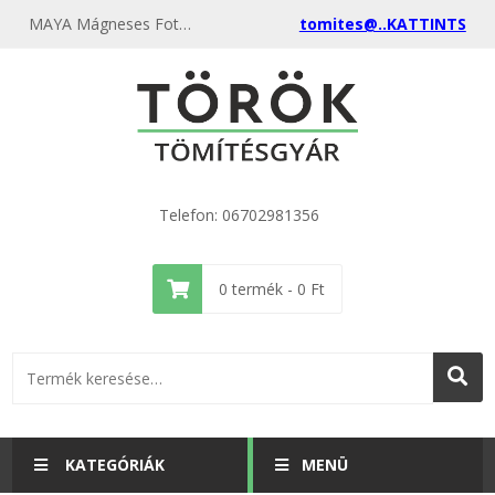
MAYA Mágneses Fotókeret akasztóval CITROMSÁRGA 10 db/csomag - Tömítésgyár Webshop
tomites@..KATTINTS
Telefon: 06702981356
0
termék -
0
Ft
KATEGÓRIÁK
MENÜ