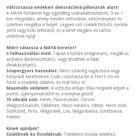
Változtassa emlékeit dekorációvá pillanatok alatt!
A MAYA fotókeret egy egyedileg szabadalmaztatott, 3-az-1-
ben megoldás, amely minden otthonban, intézményben és
üzletben megállja a helyét. Legyen szó családi fotóról, óvodai
jelről vagy bolti árlistáról, ez a keret elegáns és tartós
védelmet nyújt.
Miért válassza a MAYA keretet?
3 felhasználási mód:
Tapad a hűtőre (mágneses), megáll az
asztalon (kitámasztható), vagy díszítheti a falat
(felakasztható).
Szupergyors használat:
Nincs szükség ragasztóra vagy
bonyolult keretezésre. Csak csúsztassa be a 10x15 cm-es
fotót a rövidebb oldalon, és már kész is!
Maximális védelem:
A víztiszta előlapi fólia megvédi képeit a
portól, ujjlenyomatoktól és a konyhai gőztől.
15 vibráló szín:
Fehér, Fluoreszkáló, Citrom,
Világosrózsaszín, Ciklámen, Neon narancs, Okker, Neon zöld,
Sötétzöld, Piros, Világoskék, Lila, Világosbarna, Sötétbarna,
Fekete.
Kinek ajánljuk?
Szülőknek és Óvodáknak:
Tökéletes óvodai jelekhez,