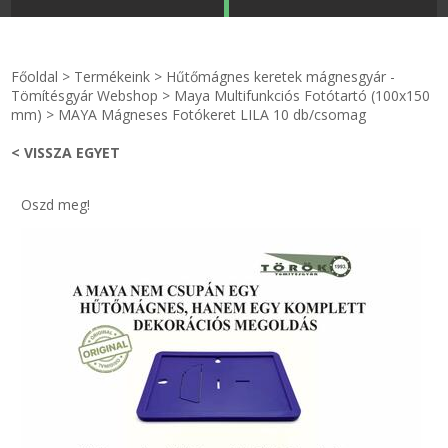
STRANDKAPSZULA - VÍZIPISZTOLY-FRIZBI
Főoldal
Főoldal
>
Termékeink
>
Hűtőmágnes keretek mágnesgyár -
KULCSTARTÓ - KULCSKARIKA
videók
Tömítésgyár Webshop
>
Maya Multifunkciós Fotótartó (100x150
mm)
>
MAYA Mágneses Fotókeret LILA 10 db/csomag
HŰTŐMÁGNES KERET - FÓLIA
Termékek
< VISSZA EGYET
VILÁGÍTÓ DEKOR - MÉCSESEK
Hogyan vásároljak?
Oszd meg!
GÉPÉSZET-PÉBÉ-gáz - KÉSZLETEK
Rólunk
IPARI KARIMA TÖMÍTÉS
Egyedi gyártás
TÖMÍTŐ TÁBLA - SZIGETELŐ LEMEZ
Hírek
GUMILEMEZ - FILC - HÓTOLÓ
Kapcsolat
TÖMÍTŐ ZSINÓR - RAGASZTÓ
ÁSZF