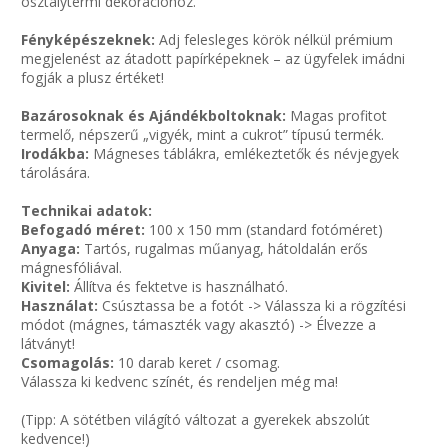
osztálytermi dekorációhoz.
Fényképészeknek:
Adj felesleges körök nélkül prémium
megjelenést az átadott papírképeknek – az ügyfelek imádni
fogják a plusz értéket!
Bazárosoknak és Ajándékboltoknak:
Magas profitot
termelő, népszerű „vigyék, mint a cukrot” típusú termék.
Irodákba:
Mágneses táblákra, emlékeztetők és névjegyek
tárolására.
Technikai adatok:
Befogadó méret:
100 x 150 mm (standard fotóméret)
Anyaga:
Tartós, rugalmas műanyag, hátoldalán erős
mágnesfóliával.
Kivitel:
Állítva és fektetve is használható.
Használat:
Csúsztassa be a fotót -> Válassza ki a rögzítési
módot (mágnes, támaszték vagy akasztó) -> Élvezze a
látványt!
Csomagolás:
10 darab keret / csomag.
Válassza ki kedvenc színét, és rendeljen még ma!
(Tipp: A sötétben világító változat a gyerekek abszolút
kedvence!)