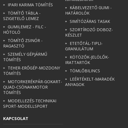
IPARI KARIMA TÖMÍTÉS
KÁBELVEZETŐ GUMI -
TÖMÍTŐ TÁBLA -
HATÁROLÓK
SZIGETELŐ LEMEZ
SIMÍTÓZÁRAS TASAK
GUMILEMEZ - FILC -
SZORTÍROZÓ DOBOZ-
HÓTOLÓ
KÉSZLET
TÖMÍTŐ ZSINÓR -
ETETŐTÁL-TIPLI-
RAGASZTÓ
GRANULÁTUM
SZEMÉLY GÉPJÁRMŰ
KÖTÖZŐK-JELÖLŐK-
TÖMÍTÉS
IRATTARTÓK
TEHER-ERŐGÉP-MOZDONY
TÖMLŐBILINCS
TÖMÍTÉS
LEÉRTÉKELT-MARADÉK
MOTORKERÉKPÁR-GOKART-
ANYAGOK
QUAD-CSÓNAKMOTOR
TÖMÍTÉS
MODELLEZÉS-TECHNIKAI
SPORT-MODELLSPORT
KAPCSOLAT