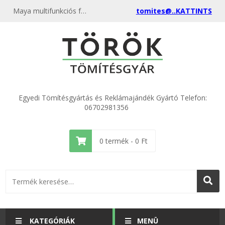
Maya multifunkciós fotókeret és hűtőmágnes LILA színben. Ideális óvodai jelekhez, iskolai tablókhoz vagy egyedi ajándéknak.
tomites@..KATTINTS
Egyedi Tömítésgyártás és Reklámajándék Gyártó Telefon:
06702981356
0
termék -
0
Ft
KATEGÓRIÁK
MENÜ