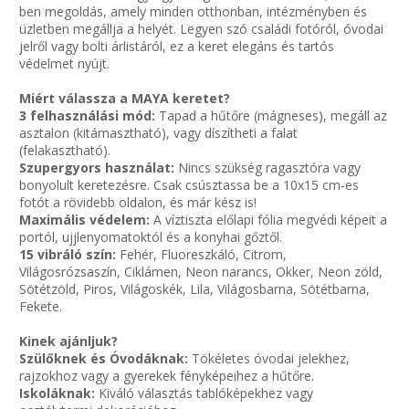
ben megoldás, amely minden otthonban, intézményben és
üzletben megállja a helyét. Legyen szó családi fotóról, óvodai
jelről vagy bolti árlistáról, ez a keret elegáns és tartós
védelmet nyújt.
Miért válassza a MAYA keretet?
3 felhasználási mód:
Tapad a hűtőre (mágneses), megáll az
asztalon (kitámasztható), vagy díszítheti a falat
(felakasztható).
Szupergyors használat:
Nincs szükség ragasztóra vagy
bonyolult keretezésre. Csak csúsztassa be a 10x15 cm-es
fotót a rövidebb oldalon, és már kész is!
Maximális védelem:
A víztiszta előlapi fólia megvédi képeit a
portól, ujjlenyomatoktól és a konyhai gőztől.
15 vibráló szín:
Fehér, Fluoreszkáló, Citrom,
Világosrózsaszín, Ciklámen, Neon narancs, Okker, Neon zöld,
Sötétzöld, Piros, Világoskék, Lila, Világosbarna, Sötétbarna,
Fekete.
Kinek ajánljuk?
Szülőknek és Óvodáknak:
Tökéletes óvodai jelekhez,
rajzokhoz vagy a gyerekek fényképeihez a hűtőre.
Iskoláknak:
Kiváló választás tablóképekhez vagy