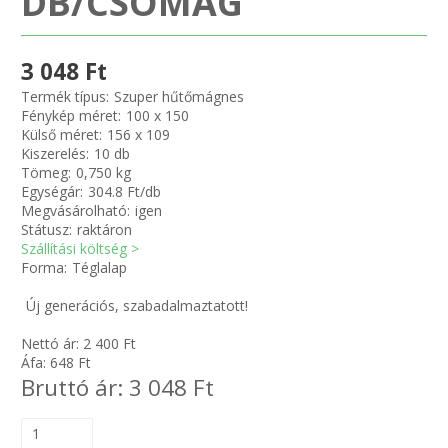
DB/CSOMAG
Zsinór Körszelvényű tömítőzsinórok
3 048 Ft
KÁBELVEZETŐ GUMI - HATÁROLÓK
Termék típus:
Szuper hűtőmágnes
Fénykép méret:
100 x 150
Külső méret:
156 x 109
SIMÍTÓZÁRAS TASAK
Kiszerelés:
10 db
Tömeg:
0,750 kg
Egységár:
304.8 Ft/db
SZORTÍROZÓ DOBOZ-KÉSZLET
Megvásárolható:
igen
Státusz:
raktáron
ETETŐTÁL-TIPLI-GRANULÁTUM
Szállítási költség >
Forma:
Téglalap
KÖTÖZŐK-JELÖLŐK-IRATTARTÓK
Új generációs, szabadalmaztatott!
Nettó ár:
2 400
Ft
TÖMLŐBILINCS
Áfa:
648
Ft
Bruttó ár:
3 048
Ft
LEÉRTÉKELT-MARADÉK ANYAGOK