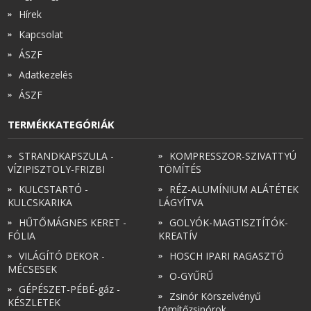
Hírek
Kapcsolat
ÁSZF
Adatkezelés
ÁSZF
TERMÉKKATEGÓRIÁK
STRANDKAPSZULA -
KOMPRESSZOR-SZIVATTYÚ
VÍZIPISZTOLY-FRIZBI
TÖMÍTÉS
KULCSTARTÓ -
RÉZ-ALUMÍNIUM ALÁTÉTEK
KULCSKARIKA
LÁGYÍTVA
HŰTŐMÁGNES KERET -
GOLYÓK-MAGTISZTÍTÓK-
FÓLIA
KREATÍV
VILÁGÍTÓ DEKOR -
HOSCH IPARI RAGASZTÓ
MÉCSESEK
O-GYŰRŰ
GÉPÉSZET-PÉBÉ-gáz -
Zsinór Körszelvényű
KÉSZLETEK
tömítőzsinórok