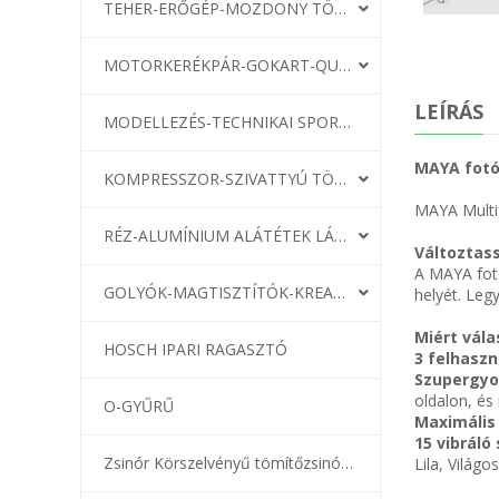
TEHER-ERŐGÉP-MOZDONY TÖMÍTÉS
MOTORKERÉKPÁR-GOKART-QUAD-CSÓNAKMOTOR TÖMÍTÉS
LEÍRÁS
MODELLEZÉS-TECHNIKAI SPORT-MODELLSPORT
MAYA fotó
KOMPRESSZOR-SZIVATTYÚ TÖMÍTÉS
MAYA Multi
RÉZ-ALUMÍNIUM ALÁTÉTEK LÁGYÍTVA
Változtass
A MAYA fot
GOLYÓK-MAGTISZTÍTÓK-KREATÍV
helyét. Legy
Miért vál
HOSCH IPARI RAGASZTÓ
3 felhaszn
Szupergyo
oldalon, és 
O-GYŰRŰ
Maximális
15 vibráló 
Zsinór Körszelvényű tömítőzsinórok
Lila, Világ