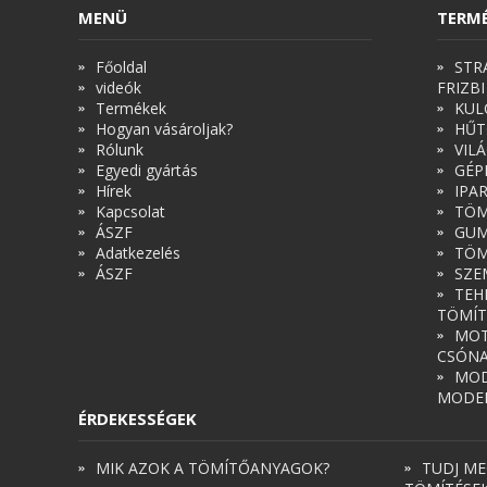
MENÜ
TERM
Főoldal
STR
videók
FRIZBI
Termékek
KUL
Hogyan vásároljak?
HŰT
Rólunk
VIL
Egyedi gyártás
GÉP
Hírek
IPA
Kapcsolat
TÖM
ÁSZF
GUM
Adatkezelés
TÖM
ÁSZF
SZE
TEH
TÖMÍT
MOT
CSÓN
MOD
MODE
ÉRDEKESSÉGEK
MIK AZOK A TÖMÍTŐANYAGOK?
TUDJ ME