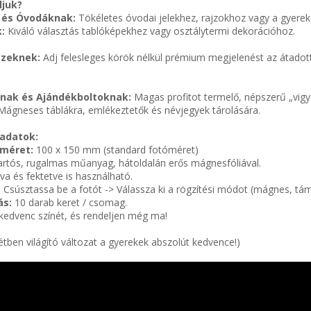
ljuk?
 és Óvodáknak:
Tökéletes óvodai jelekhez, rajzokhoz vagy a gyerek
:
Kiváló választás tablóképekhez vagy osztálytermi dekorációhoz.
szeknek:
Adj felesleges körök nélkül prémium megjelenést az átadott
nak és Ajándékboltoknak:
Magas profitot termelő, népszerű „vigyé
ágneses táblákra, emlékeztetők és névjegyek tárolására.
 adatok:
méret:
100 x 150 mm (standard fotóméret)
rtós, rugalmas műanyag, hátoldalán erős mágnesfóliával.
ítva és fektetve is használható.
:
Csúsztassa be a fotót -> Válassza ki a rögzítési módot (mágnes, tám
ás:
10 darab keret / csomag.
 kedvenc színét, és rendeljen még ma!
tétben világító változat a gyerekek abszolút kedvence!)