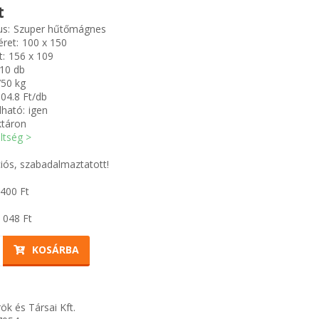
t
us:
Szuper hűtőmágnes
ret:
100 x 150
t:
156 x 109
10 db
750 kg
04.8 Ft/db
ható:
igen
ktáron
öltség >
iós, szabadalmaztatott!
 400
Ft
 048
Ft
KOSÁRBA
ök és Társai Kft.