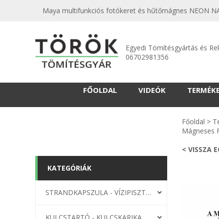
Maya multifunkciós fotókeret és hűtőmágnes NEON NARA
Egyedi Tömítésgyártás és Re
06702981356
FŐOLDAL
VIDEÓK
TERMÉK
Főoldal
>
T
Mágneses 
< VISSZA 
KATEGÓRIÁK
STRANDKAPSZULA - VÍZIPISZTOLY-FRIZBI
KULCSTARTÓ - KULCSKARIKA