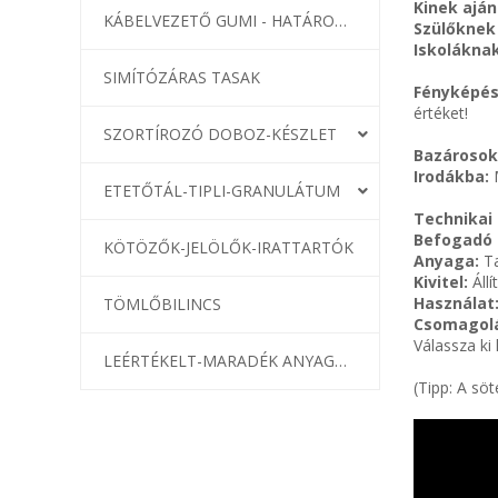
Kinek aján
KÁBELVEZETŐ GUMI - HATÁROLÓK
Szülőknek
Iskoláknak
SIMÍTÓZÁRAS TASAK
Fényképé
értéket!
SZORTÍROZÓ DOBOZ-KÉSZLET
Bazárosok
Irodákba:
M
ETETŐTÁL-TIPLI-GRANULÁTUM
Technikai
Befogadó 
KÖTÖZŐK-JELÖLŐK-IRATTARTÓK
Anyaga:
Ta
Kivitel:
Áll
Használat
TÖMLŐBILINCS
Csomagol
Válassza ki
LEÉRTÉKELT-MARADÉK ANYAGOK
(Tipp: A sö