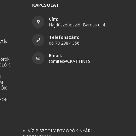
KAPCSOLAT
Cím:
Hajdúszoboszló, Baross u. 4.
Telefonszám:
TÍV
06 70 298-1356
Email:
nórok
tomites@..KATTINTS
OLÓK
T
UM
TÓK
GOK
VÍZIPISZTOLY EGY ÖRÖK NYÁRI