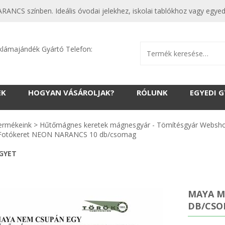
NCS színben. Ideális óvodai jelekhez, iskolai tablókhoz vagy egyed
klámajándék Gyártó Telefon:
EK
HOGYAN VÁSÁROLJAK?
RÓLUNK
EGYEDI 
ermékeink
>
Hűtőmágnes keretek mágnesgyár - Tömítésgyár Websh
Fotókeret NEON NARANCS 10 db/csomag
EGYET
MAYA M
DB/CS