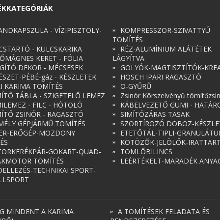
ÉKKATEGÓRIÁK
ANDKAPSZULA - VÍZIPISZTOLY-
KOMPRESSZOR-SZIVATTYÚ
TÖMÍTÉS
CSTARTÓ - KULCSKARIKA
RÉZ-ALUMÍNIUM ALÁTÉTEK
ŐMÁGNES KERET - FÓLIA
LÁGYÍTVA
ÁGÍTÓ DEKOR - MÉCSESEK
GOLYÓK-MAGTISZTÍTÓK-KREA
ÉSZET-PÉBÉ-gáz - KÉSZLETEK
HOSCH IPARI RAGASZTÓ
RI KARIMA TÖMÍTÉS
O-GYŰRŰ
ÍTŐ TÁBLA - SZIGETELŐ LEMEZ
Zsinór Körszelvényű tömítőzsi
ILEMEZ - FILC - HÓTOLÓ
KÁBELVEZETŐ GUMI - HATÁR
ÍTŐ ZSINÓR - RAGASZTÓ
SIMÍTÓZÁRAS TASAK
MÉLY GÉPJÁRMŰ TÖMÍTÉS
SZORTÍROZÓ DOBOZ-KÉSZLE
ER-ERŐGÉP-MOZDONY
ETETŐTÁL-TIPLI-GRANULÁT
ÉS
KÖTÖZŐK-JELÖLŐK-IRATTAR
ORKERÉKPÁR-GOKART-QUAD-
TÖMLŐBILINCS
AKMOTOR TÖMÍTÉS
LEÉRTÉKELT-MARADÉK ANYA
ELLEZÉS-TECHNIKAI SPORT-
LLSPORT
G MINDENT A KARIMA
A TÖMÍTÉSEK FELADATA ÉS