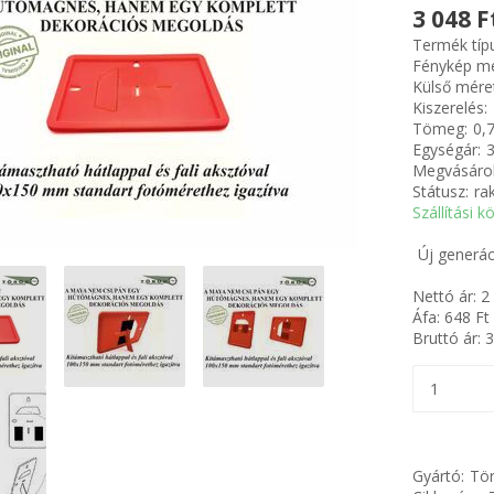
3 048 F
Termék típ
Fénykép mé
Külső mére
Kiszerelés:
Tömeg:
0,
Egységár:
3
Megvásárol
Státusz:
ra
Szállítási k
Új generác
Nettó ár:
2
Áfa:
648
Ft
Bruttó ár:
3
Gyártó:
Tör