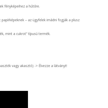
ek fényképeihez a hűtőre.
 papírképeknek – az ügyfelek imádni fogják a plusz
k, mint a cukrot” típusú termék.
aszték vagy akasztó) -> Élvezze a látványt!