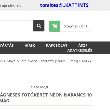
tomites@..KATTINTS
i ajándéknak.
0
termék -
0
Ft
GYÁRTÁS
HÍREK
KAPCSOLAT
ÁSZF
ADATKEZELÉS
op
>
Maya Multifunkciós Fotótartó (100x150 mm)
>
MAYA
Oszd meg!
ÁGNESES FOTÓKERET NEON NARANCS 10
OMAG