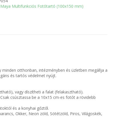
7054
Maya Multifunkciós Fotótartó (100x150 mm)
y minden otthonban, intézményben és üzletben megállja a
legáns és tartós védelmet nyújt.
ató), vagy díszítheti a falat (felakasztható).
 Csak csúsztassa be a 10x15 cm-es fotót a rövidebb
atoktól és a konyhai gőztől.
arancs, Okker, Neon zöld, Sötétzöld, Piros, Világoskék,