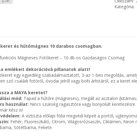
Cikkszám:
Kategória:
keret és hűtőmágnes 10 darabos csomagban.
funkciós Mágneses Fotókeret – 10 db-os Gazdaságos Csomag
a emlékeit dekorációvá pillanatok alatt!
ókeret egy egyedileg szabadalmaztatott, 3-az-1-ben megoldás, amel
en szó családi fotóról, óvodai jelről vagy bolti árlistáról, ez a keret e
assza a MAYA keretet?
álási mód:
Tapad a hűtőre (mágneses), megáll az asztalon (kitámaszth
rs használat:
Nincs szükség ragasztóra vagy bonyolult keretezésre.
már kész is!
 védelem:
A víztiszta előlapi fólia megvédi képeit a portól, ujjlenyom
szín:
Fehér, Fluoreszkáló, Citrom, Világosrózsaszín, Ciklámen, Neon n
osbarna, Sötétbarna, Fekete.