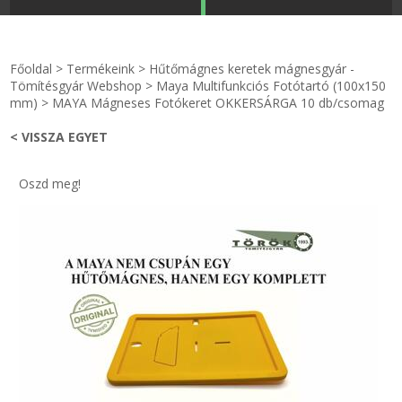
STRANDKAPSZULA - VÍZIPISZTOLY-FRIZBI
Főoldal
Főoldal
>
Termékeink
>
Hűtőmágnes keretek mágnesgyár -
KULCSTARTÓ - KULCSKARIKA
videók
Tömítésgyár Webshop
>
Maya Multifunkciós Fotótartó (100x150
mm)
>
MAYA Mágneses Fotókeret OKKERSÁRGA 10 db/csomag
HŰTŐMÁGNES KERET - FÓLIA
Termékek
< VISSZA EGYET
VILÁGÍTÓ DEKOR - MÉCSESEK
Hogyan vásároljak?
Oszd meg!
GÉPÉSZET-PÉBÉ-gáz - KÉSZLETEK
Rólunk
IPARI KARIMA TÖMÍTÉS
Egyedi gyártás
TÖMÍTŐ TÁBLA - SZIGETELŐ LEMEZ
Hírek
GUMILEMEZ - FILC - HÓTOLÓ
Kapcsolat
TÖMÍTŐ ZSINÓR - RAGASZTÓ
ÁSZF