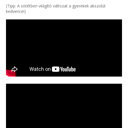
(Tipp: A sötétben világító változat a gyerekek abszolút
kedvence!)