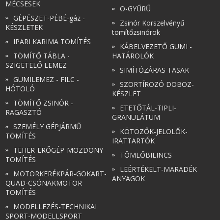
MÉCSESEK
O-GYŰRŰ
GÉPÉSZET-PÉBÉ-gáz -
Zsinór Körszelvényű
KÉSZLETEK
tömítőzsinórok
IPARI KARIMA TÖMÍTÉS
KÁBELVEZETŐ GUMI -
TÖMÍTŐ TÁBLA -
HATÁROLÓK
SZIGETELŐ LEMEZ
SIMÍTÓZÁRAS TASAK
GUMILEMEZ - FILC -
SZORTÍROZÓ DOBOZ-
HÓTOLÓ
KÉSZLET
TÖMÍTŐ ZSINÓR -
ETETŐTÁL-TIPLI-
RAGASZTÓ
GRANULÁTUM
SZEMÉLY GÉPJÁRMŰ
KÖTÖZŐK-JELÖLŐK-
TÖMÍTÉS
IRATTARTÓK
TEHER-ERŐGÉP-MOZDONY
TÖMLŐBILINCS
TÖMÍTÉS
LEÉRTÉKELT-MARADÉK
MOTORKERÉKPÁR-GOKART-
ANYAGOK
QUAD-CSÓNAKMOTOR
TÖMÍTÉS
MODELLEZÉS-TECHNIKAI
SPORT-MODELLSPORT