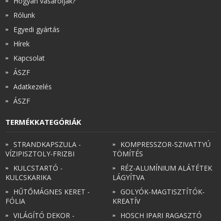
Hogyan vásároljak?
Rólunk
Egyedi gyártás
Hírek
Kapcsolat
ÁSZF
Adatkezelés
ÁSZF
TERMÉKKATEGÓRIÁK
STRANDKAPSZULA -
KOMPRESSZOR-SZIVATTYÚ
VÍZIPISZTOLY-FRIZBI
TÖMÍTÉS
KULCSTARTÓ -
RÉZ-ALUMÍNIUM ALÁTÉTEK
KULCSKARIKA
LÁGYÍTVA
HŰTŐMÁGNES KERET -
GOLYÓK-MAGTISZTÍTÓK-
FÓLIA
KREATÍV
VILÁGÍTÓ DEKOR -
HOSCH IPARI RAGASZTÓ