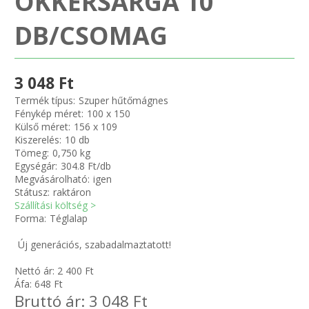
OKKERSÁRGA 10
DB/CSOMAG
Zsinór Körszelvényű tömítőzsinórok
KÁBELVEZETŐ GUMI - HATÁROLÓK
3 048 Ft
SIMÍTÓZÁRAS TASAK
Termék típus:
Szuper hűtőmágnes
Fénykép méret:
100 x 150
Külső méret:
156 x 109
SZORTÍROZÓ DOBOZ-KÉSZLET
Kiszerelés:
10 db
Tömeg:
0,750 kg
Egységár:
304.8 Ft/db
ETETŐTÁL-TIPLI-GRANULÁTUM
Megvásárolható:
igen
Státusz:
raktáron
KÖTÖZŐK-JELÖLŐK-IRATTARTÓK
Szállítási költség >
Forma:
Téglalap
TÖMLŐBILINCS
Új generációs, szabadalmaztatott!
Nettó ár:
2 400
Ft
LEÉRTÉKELT-MARADÉK ANYAGOK
Áfa:
648
Ft
Bruttó ár:
3 048
Ft