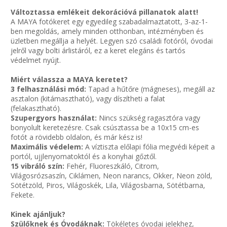
Változtassa emlékeit dekorációvá pillanatok alatt!
A MAYA fotókeret egy egyedileg szabadalmaztatott, 3-az-1-
ben megoldás, amely minden otthonban, intézményben és
üzletben megállja a helyét. Legyen szó családi fotóról, óvodai
jelről vagy bolti árlistáról, ez a keret elegáns és tartós
védelmet nyújt.
Miért válassza a MAYA keretet?
3 felhasználási mód:
Tapad a hűtőre (mágneses), megáll az
asztalon (kitámasztható), vagy díszítheti a falat
(felakasztható).
Szupergyors használat:
Nincs szükség ragasztóra vagy
bonyolult keretezésre. Csak csúsztassa be a 10x15 cm-es
fotót a rövidebb oldalon, és már kész is!
Maximális védelem:
A víztiszta előlapi fólia megvédi képeit a
portól, ujjlenyomatoktól és a konyhai gőztől.
15 vibráló szín:
Fehér, Fluoreszkáló, Citrom,
Világosrózsaszín, Ciklámen, Neon narancs, Okker, Neon zöld,
Sötétzöld, Piros, Világoskék, Lila, Világosbarna, Sötétbarna,
Fekete.
Kinek ajánljuk?
Szülőknek és Óvodáknak:
Tökéletes óvodai jelekhez,