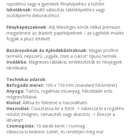
rajzokhoz vagy a gyerekek fényképeihez a hűtőre.
Iskoláknak:
Kiváló választás tablóképekhez vagy
osztálytermi dekorációhoz.
Fényképészeknek:
Adj felesleges körök nélkül prémium
megjelenést az átadott papírképeknek – az ügyfelek imádni
fogják a plusz értéket!
Bazárosoknak és Ajándékboltoknak:
Magas profitot
termelő, népszerű „vigyék, mint a cukrot” típusú termék.
Irodákba:
Mágneses táblákra, emlékeztetők és névjegyek
tárolására.
Technikai adatok:
Befogadó méret:
100 x 150 mm (standard fotóméret)
Anyaga:
Tartós, rugalmas műanyag, hátoldalán erős
mágnesfóliával.
Kivitel:
Állítva és fektetve is használható.
Használat:
Csúsztassa be a fotót -> Válassza ki a rögzítési
módot (mágnes, támaszték vagy akasztó) -> Élvezze a
látványt!
Csomagolás:
10 darab keret / csomag.
Válassza ki kedvenc színét, és rendeljen még ma!