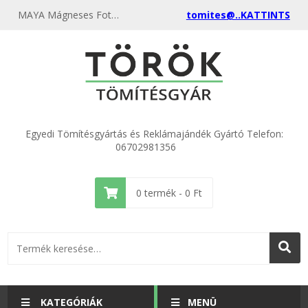
MAYA Mágneses Fotókeret akasztóval OKKERSÁRGA 10 db/csomag - Tömítésgyár Webshop
tomites@..KATTINTS
Egyedi Tömítésgyártás és Reklámajándék Gyártó Telefon:
06702981356
0
termék -
0
Ft
KATEGÓRIÁK
MENÜ