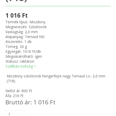
Zsinór Körszelvényű tömítőzsinórok
1 016 Ft
Termék típus:
Mozdony
KÁBELVEZETŐ GUMI - HATÁROLÓK
Megnevezés:
Szívótorok
Vastagság:
2,0 mm
Alapanyag:
Temasil NG
SIMÍTÓZÁRAS TASAK
Kiszerelés:
1 db
Tömeg:
20 g
SZORTÍROZÓ DOBOZ-KÉSZLET
Egységár:
1016 Ft/db
Megvásárolható:
igen
Státusz:
raktáron
ETETŐTÁL-TIPLI-GRANULÁTUM
Szállítási költség >
Mozdony szívótorok hengerfejre nagy Temasil Lv.: 2,0 mm
KÖTÖZŐK-JELÖLŐK-IRATTARTÓK
(718)
TÖMLŐBILINCS
Nettó ár:
800
Ft
Áfa:
216
Ft
Bruttó ár:
1 016
Ft
LEÉRTÉKELT-MARADÉK ANYAGOK