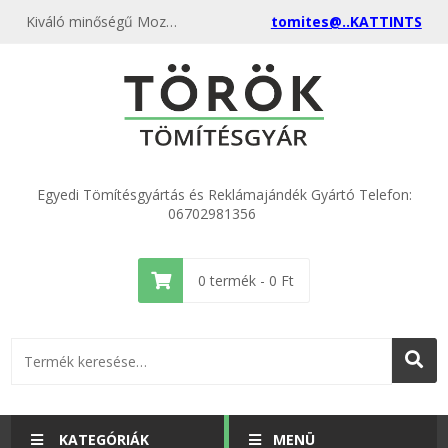
Kiváló minőségű Mozdony szívótorok hengerfejre nagy Temasil Lv.: 2,0 mm (718) kedvező áron, egyenest a gyártótól, rendeld meg most és csatlakozz a több ezer elégedett vásárlóhoz.
tomites@..KATTINTS
Egyedi Tömítésgyártás és Reklámajándék Gyártó Telefon:
06702981356
0
termék -
0
Ft
KATEGÓRIÁK
MENÜ