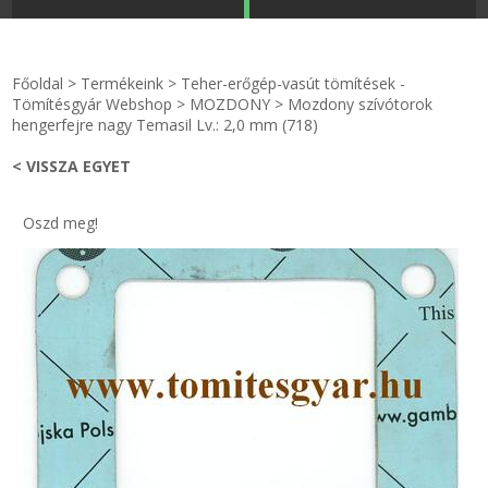
STRANDKAPSZULA - VÍZIPISZTOLY-FRIZBI
Főoldal
Főoldal
>
Termékeink
>
Teher-erőgép-vasút tömítések -
KULCSTARTÓ - KULCSKARIKA
videók
Tömítésgyár Webshop
>
MOZDONY
>
Mozdony szívótorok
hengerfejre nagy Temasil Lv.: 2,0 mm (718)
HŰTŐMÁGNES KERET - FÓLIA
Termékek
< VISSZA EGYET
VILÁGÍTÓ DEKOR - MÉCSESEK
Hogyan vásároljak?
Oszd meg!
GÉPÉSZET-PÉBÉ-gáz - KÉSZLETEK
Rólunk
IPARI KARIMA TÖMÍTÉS
Egyedi gyártás
TÖMÍTŐ TÁBLA - SZIGETELŐ LEMEZ
Hírek
GUMILEMEZ - FILC - HÓTOLÓ
Kapcsolat
TÖMÍTŐ ZSINÓR - RAGASZTÓ
ÁSZF