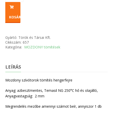
KOSÁRBA
Gyártó:
Török és Társai Kft.
Cikkszám:
657
Kategória:
MOZDONY tömítések
LEÍRÁS
Mozdony szívótorok tömítés hengerfejre
Anyag: azbesztmentes, Temasil NG 250°C hő és olajálló,
Anyagvastagság: 2 mm
Megrendelés mezőbe amennyi számot beír, annyiszor 1 db