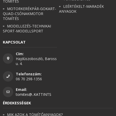
TÖMÍTÉS
LEÉRTÉKELT-MARADÉK
MOTORKERÉKPÁR-GOKART-
ANYAGOK
QUAD-CSÓNAKMOTOR
TÖMÍTÉS
MODELLEZÉS-TECHNIKAI
SPORT-MODELLSPORT
KAPCSOLAT
Cím:
Hajdúszoboszló, Baross
u. 4.
Telefonszám:
06 70 298-1356
Email:
tomites@..KATTINTS
ÉRDEKESSÉGEK
MIK AZOK A TÖMÍTŐANYAGOK?