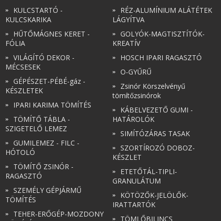
KULCSTARTÓ -
RÉZ-ALUMÍNIUM ALÁTÉTEK
KULCSKARIKA
LÁGYÍTVA
HŰTŐMÁGNES KERET -
GOLYÓK-MAGTISZTÍTÓK-
FÓLIA
KREATÍV
VILÁGÍTÓ DEKOR -
HOSCH IPARI RAGASZTÓ
MÉCSESEK
O-GYŰRŰ
GÉPÉSZET-PÉBÉ-gáz -
Zsinór Körszelvényű
KÉSZLETEK
tömítőzsinórok
IPARI KARIMA TÖMÍTÉS
KÁBELVEZETŐ GUMI -
TÖMÍTŐ TÁBLA -
HATÁROLÓK
SZIGETELŐ LEMEZ
SIMÍTÓZÁRAS TASAK
GUMILEMEZ - FILC -
SZORTÍROZÓ DOBOZ-
HÓTOLÓ
KÉSZLET
TÖMÍTŐ ZSINÓR -
ETETŐTÁL-TIPLI-
RAGASZTÓ
GRANULÁTUM
SZEMÉLY GÉPJÁRMŰ
KÖTÖZŐK-JELÖLŐK-
TÖMÍTÉS
IRATTARTÓK
TEHER-ERŐGÉP-MOZDONY
TÖMLŐBILINCS