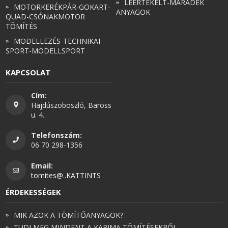
LEÉRTÉKELT-MARADÉK
MOTORKERÉKPÁR-GOKART-
ANYAGOK
QUAD-CSÓNAKMOTOR
TÖMÍTÉS
MODELLEZÉS-TECHNIKAI
SPORT-MODELLSPORT
KAPCSOLAT
Cím:
Hajdúszoboszló, Baross
u. 4.
Telefonszám:
06 70 298-1356
Email:
tomites@..KATTINTS
ÉRDEKESSÉGEK
MIK AZOK A TÖMÍTŐANYAGOK?
TUDJ MEG MINDENT A KARIMA TÖMÍTÉSEKRŐL