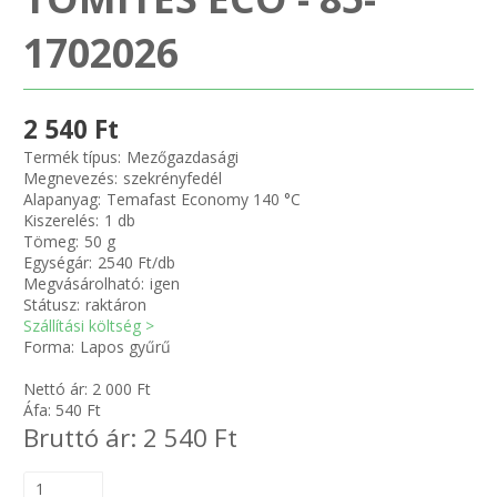
1702026
Zsinór Körszelvényű tömítőzsinórok
KÁBELVEZETŐ GUMI - HATÁROLÓK
2 540 Ft
Termék típus:
Mezőgazdasági
SIMÍTÓZÁRAS TASAK
Megnevezés:
szekrényfedél
Alapanyag:
Temafast Economy 140 °C
SZORTÍROZÓ DOBOZ-KÉSZLET
Kiszerelés:
1 db
Tömeg:
50 g
Egységár:
2540 Ft/db
ETETŐTÁL-TIPLI-GRANULÁTUM
Megvásárolható:
igen
Státusz:
raktáron
Szállítási költség >
KÖTÖZŐK-JELÖLŐK-IRATTARTÓK
Forma:
Lapos gyűrű
TÖMLŐBILINCS
Nettó ár:
2 000
Ft
Áfa:
540
Ft
Bruttó ár:
2 540
Ft
LEÉRTÉKELT-MARADÉK ANYAGOK