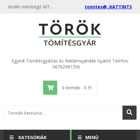
Kiváló minőségű MTZ 1221-1223-1523-D260 Váltó szekrényfedél tömítés ECO - 85-1702026 kedvező áron, egyenest a gyártótól rendelje meg most, és csatlakozzon a több ezer elégedett vásárlóhoz!
tomites@..KATTINTS
Egyedi Tömítésgyártás és Reklámajándék Gyártó Telefon:
06702981356
0
termék -
0
Ft
KATEGÓRIÁK
MENÜ