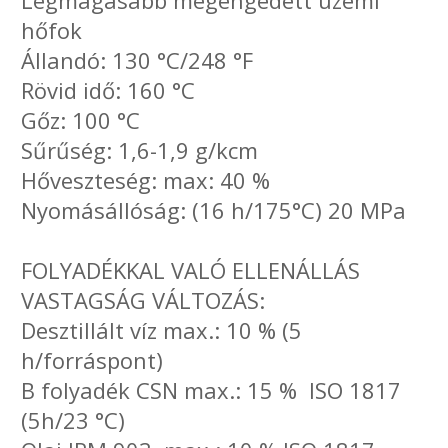
Legmagasabb megengedett üzemi
hőfok
Állandó: 130 °C/248 °F
Rövid idő: 160 °C
Gőz: 100 °C
Sűrűség: 1,6-1,9 g/kcm
Hőveszteség: max: 40 %
Nyomásállóság: (16 h/175°C) 20 MPa
FOLYADÉKKAL VALÓ ELLENÁLLÁS
VASTAGSÁG VÁLTOZÁS:
Desztillált víz max.: 10 % (5
h/forráspont)
B folyadék CSN max.: 15 % ISO 1817
(5h/23 °C)