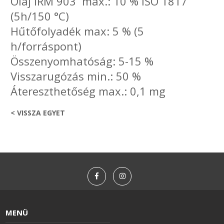
Olaj IRM 903 max.: 10 % ISO 1817
(5h/150 °C)
Hűtőfolyadék max: 5 % (5
h/forráspont)
Összenyomhatóság: 5-15 %
Visszarugózás min.: 50 %
Átereszthetőség max.: 0,1 mg
< VISSZA EGYET
MENÜ