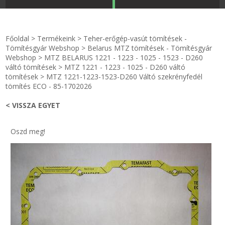
STRANDKAPSZULA - VÍZIPISZTOLY-FRIZBI
Főoldal
Főoldal
>
Termékeink
>
Teher-erőgép-vasút tömítések -
KULCSTARTÓ - KULCSKARIKA
videók
Tömítésgyár Webshop
>
Belarus MTZ tömítések - Tömítésgyár
Webshop
>
MTZ BELARUS 1221 - 1223 - 1025 - 1523 - D260
váltó tömítések
>
MTZ 1221 - 1223 - 1025 - D260 váltó
HŰTŐMÁGNES KERET - FÓLIA
Termékek
tömítések
>
MTZ 1221-1223-1523-D260 Váltó szekrényfedél
tömítés ECO - 85-1702026
VILÁGÍTÓ DEKOR - MÉCSESEK
Hogyan vásároljak?
< VISSZA EGYET
GÉPÉSZET-PÉBÉ-gáz - KÉSZLETEK
Rólunk
Oszd meg!
IPARI KARIMA TÖMÍTÉS
Egyedi gyártás
TÖMÍTŐ TÁBLA - SZIGETELŐ LEMEZ
Hírek
GUMILEMEZ - FILC - HÓTOLÓ
Kapcsolat
TÖMÍTŐ ZSINÓR - RAGASZTÓ
ÁSZF