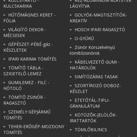
KULCSTARTÓ -
RÉZ-ALUMÍNIUM ALÁTÉTEK
KULCSKARIKA
LÁGYÍTVA
HŰTŐMÁGNES KERET -
GOLYÓK-MAGTISZTÍTÓK-
FÓLIA
KREATÍV
VILÁGÍTÓ DEKOR -
HOSCH IPARI RAGASZTÓ
MÉCSESEK
O-GYŰRŰ
GÉPÉSZET-PÉBÉ-gáz -
Zsinór Körszelvényű
KÉSZLETEK
tömítőzsinórok
IPARI KARIMA TÖMÍTÉS
KÁBELVEZETŐ GUMI -
TÖMÍTŐ TÁBLA -
HATÁROLÓK
SZIGETELŐ LEMEZ
SIMÍTÓZÁRAS TASAK
GUMILEMEZ - FILC -
SZORTÍROZÓ DOBOZ-
HÓTOLÓ
KÉSZLET
TÖMÍTŐ ZSINÓR -
ETETŐTÁL-TIPLI-
RAGASZTÓ
GRANULÁTUM
SZEMÉLY GÉPJÁRMŰ
KÖTÖZŐK-JELÖLŐK-
TÖMÍTÉS
IRATTARTÓK
TEHER-ERŐGÉP-MOZDONY
TÖMLŐBILINCS
TÖMÍTÉS