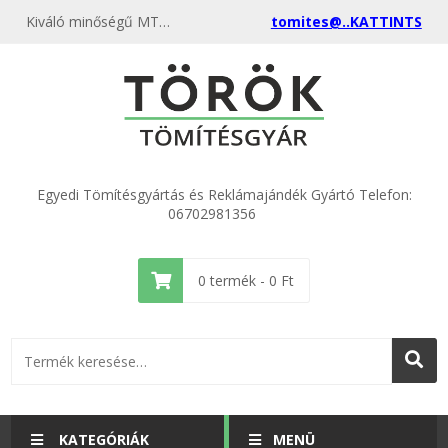
Kiváló minőségű MTZ acél hézagoló lemez KÚPKERÉKHEZ Lv.: 0,2 mm 50-1701258 kedvező áron, egyenest a gyártótól, rendelje meg most, és csatlakozzon a több ezer elégedett vásárlóhoz.
tomites@..KATTINTS
Egyedi Tömítésgyártás és Reklámajándék Gyártó Telefon:
06702981356
0
termék -
0
Ft
KATEGÓRIÁK
MENÜ