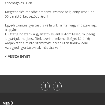
Csomagolás: 1 db
Megrendelés mezőbe amennyi számot beír, annyiszor 1 db
50 darabtól kedvezőbb áron!
Egyedi tömítés gyártást is vállalunk minta, vagy műszaki rajz
alapján!
Eljuttatja hozzánk a gyártattni kívánt síktömítését, mi pedig
legyártjuk megbeszéltek szerint. (elérhetőséget kérünk!)
Árajánlatot a minta szemrevitelezése után tudunk adni.
Az egyedi gyártásoknak más ára van!
< VISSZA EGYET
MENÜ