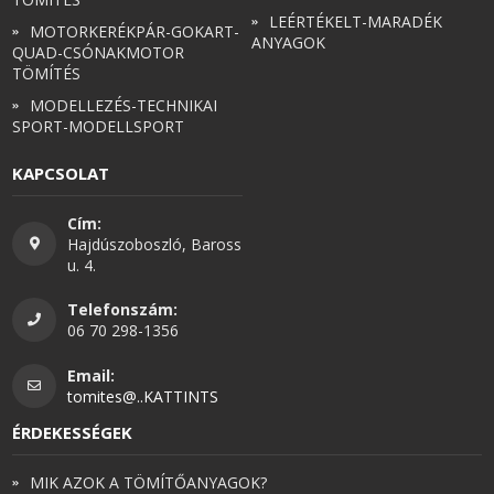
LEÉRTÉKELT-MARADÉK
MOTORKERÉKPÁR-GOKART-
ANYAGOK
QUAD-CSÓNAKMOTOR
TÖMÍTÉS
MODELLEZÉS-TECHNIKAI
SPORT-MODELLSPORT
KAPCSOLAT
Cím:
Hajdúszoboszló, Baross
u. 4.
Telefonszám:
06 70 298-1356
Email:
tomites@..KATTINTS
ÉRDEKESSÉGEK
MIK AZOK A TÖMÍTŐANYAGOK?