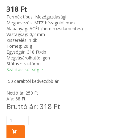
318 Ft
Zsinór Körszelvényű tömítőzsinórok
Termék típus:
Mezőgazdasági
Megnevezés:
MTZ hézagolólemez
Alapanyag:
ACÉL (nem rozsdamentes)
KÁBELVEZETŐ GUMI - HATÁROLÓK
Vastagság:
0,2 mm
Kiszerelés:
1 db
SIMÍTÓZÁRAS TASAK
Tömeg:
20 g
Egységár:
318 Ft/db
Megvásárolható:
igen
SZORTÍROZÓ DOBOZ-KÉSZLET
Státusz:
raktáron
Szállítási költség >
ETETŐTÁL-TIPLI-GRANULÁTUM
50 darabtól kedvezőbb ár!
KÖTÖZŐK-JELÖLŐK-IRATTARTÓK
Nettó ár:
250
Ft
Áfa:
68
Ft
Bruttó ár:
318
Ft
TÖMLŐBILINCS
LEÉRTÉKELT-MARADÉK ANYAGOK