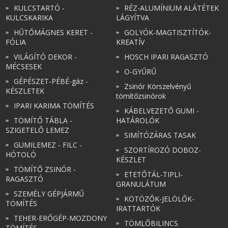
KULCSTARTÓ -
RÉZ-ALUMÍNIUM ALÁTÉTEK
KULCSKARIKA
LÁGYÍTVA
HŰTŐMÁGNES KERET -
GOLYÓK-MAGTISZTÍTÓK-
FÓLIA
KREATÍV
VILÁGÍTÓ DEKOR -
HOSCH IPARI RAGASZTÓ
MÉCSESEK
O-GYŰRŰ
GÉPÉSZET-PÉBÉ-gáz -
Zsinór Körszelvényű
KÉSZLETEK
tömítőzsinórok
IPARI KARIMA TÖMÍTÉS
KÁBELVEZETŐ GUMI -
TÖMÍTŐ TÁBLA -
HATÁROLÓK
SZIGETELŐ LEMEZ
SIMÍTÓZÁRAS TASAK
GUMILEMEZ - FILC -
SZORTÍROZÓ DOBOZ-
HÓTOLÓ
KÉSZLET
TÖMÍTŐ ZSINÓR -
ETETŐTÁL-TIPLI-
RAGASZTÓ
GRANULÁTUM
SZEMÉLY GÉPJÁRMŰ
KÖTÖZŐK-JELÖLŐK-
TÖMÍTÉS
IRATTARTÓK
TEHER-ERŐGÉP-MOZDONY
TÖMLŐBILINCS
TÖMÍTÉS