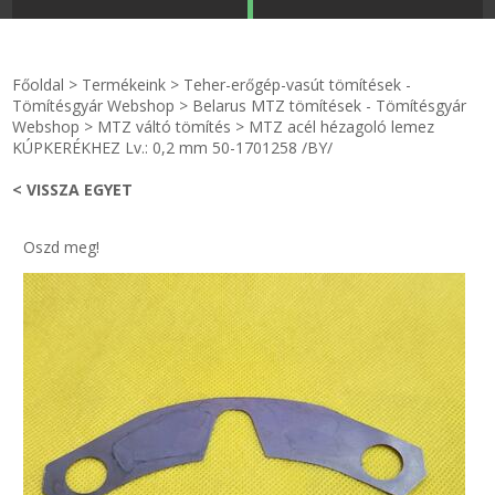
STRANDKAPSZULA - VÍZIPISZTOLY-FRIZBI
Főoldal
Főoldal
>
Termékeink
>
Teher-erőgép-vasút tömítések -
KULCSTARTÓ - KULCSKARIKA
videók
Tömítésgyár Webshop
>
Belarus MTZ tömítések - Tömítésgyár
Webshop
>
MTZ váltó tömítés
>
MTZ acél hézagoló lemez
KÚPKERÉKHEZ Lv.: 0,2 mm 50-1701258 /BY/
HŰTŐMÁGNES KERET - FÓLIA
Termékek
< VISSZA EGYET
VILÁGÍTÓ DEKOR - MÉCSESEK
Hogyan vásároljak?
Oszd meg!
GÉPÉSZET-PÉBÉ-gáz - KÉSZLETEK
Rólunk
IPARI KARIMA TÖMÍTÉS
Egyedi gyártás
TÖMÍTŐ TÁBLA - SZIGETELŐ LEMEZ
Hírek
GUMILEMEZ - FILC - HÓTOLÓ
Kapcsolat
TÖMÍTŐ ZSINÓR - RAGASZTÓ
ÁSZF