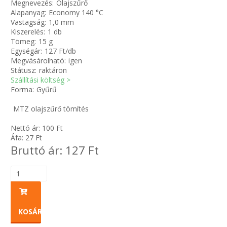
Megnevezés:
Olajszűrő
Alapanyag:
Economy 140 °C
Zsinór Körszelvényű tömítőzsinórok
Vastagság:
1,0 mm
Kiszerelés:
1 db
KÁBELVEZETŐ GUMI - HATÁROLÓK
Tömeg:
15 g
Egységár:
127 Ft/db
Megvásárolható:
igen
SIMÍTÓZÁRAS TASAK
Státusz:
raktáron
Szállítási költség >
SZORTÍROZÓ DOBOZ-KÉSZLET
Forma:
Gyűrű
MTZ olajszűrő tömítés
ETETŐTÁL-TIPLI-GRANULÁTUM
Nettó ár:
100
Ft
Áfa:
27
Ft
KÖTÖZŐK-JELÖLŐK-IRATTARTÓK
Bruttó ár:
127
Ft
TÖMLŐBILINCS
LEÉRTÉKELT-MARADÉK ANYAGOK
KOSÁRBA