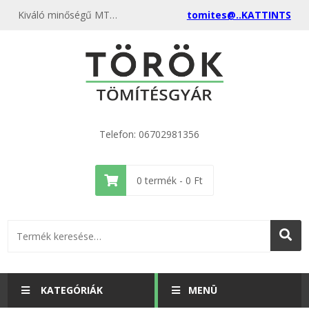
Kiváló minőségű MTZ olajszűrő tömítés karika ECO 1,0mm - A6501002 kedvező áron, egyenest a gyártótól, rendeld meg most és csatlakozz a több ezer elégedett vásárlóhoz.
tomites@..KATTINTS
Telefon: 06702981356
0
termék -
0
Ft
KATEGÓRIÁK
MENÜ