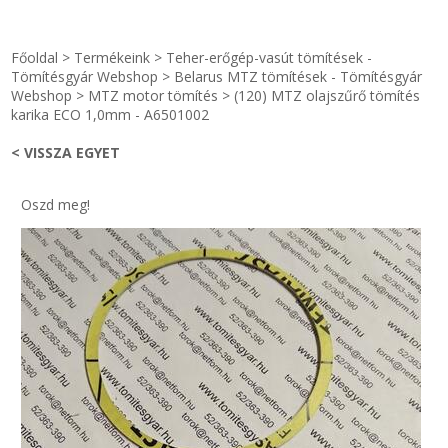
STRANDKAPSZULA - VÍZIPISZTOLY-FRIZBI
Főoldal
Főoldal
>
Termékeink
>
Teher-erőgép-vasút tömítések -
KULCSTARTÓ - KULCSKARIKA
videók
Tömítésgyár Webshop
>
Belarus MTZ tömítések - Tömítésgyár
Webshop
>
MTZ motor tömítés
>
(120) MTZ olajszűrő tömítés
karika ECO 1,0mm - A6501002
HŰTŐMÁGNES KERET - FÓLIA
Termékek
< VISSZA EGYET
VILÁGÍTÓ DEKOR - MÉCSESEK
Hogyan vásároljak?
Oszd meg!
GÉPÉSZET-PÉBÉ-gáz - KÉSZLETEK
Rólunk
IPARI KARIMA TÖMÍTÉS
Egyedi gyártás
TÖMÍTŐ TÁBLA - SZIGETELŐ LEMEZ
Hírek
GUMILEMEZ - FILC - HÓTOLÓ
Kapcsolat
TÖMÍTŐ ZSINÓR - RAGASZTÓ
ÁSZF