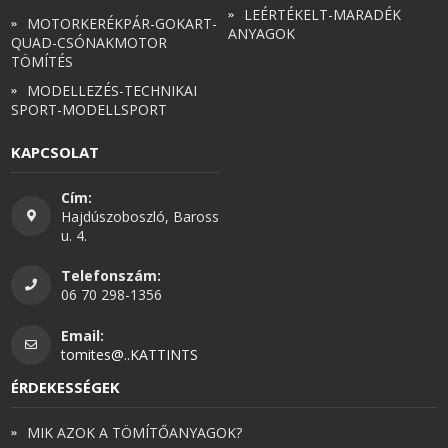
LEÉRTÉKELT-MARADÉK
MOTORKERÉKPÁR-GOKART-
ANYAGOK
QUAD-CSÓNAKMOTOR
TÖMÍTÉS
MODELLEZÉS-TECHNIKAI
SPORT-MODELLSPORT
KAPCSOLAT
Cím:
Hajdúszoboszló, Baross
u. 4.
Telefonszám:
06 70 298-1356
Email:
tomites@..KATTINTS
ÉRDEKESSÉGEK
MIK AZOK A TÖMÍTŐANYAGOK?