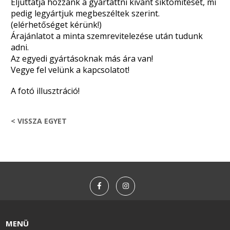
Eljuttatja hozzánk a gyártattni kívánt síktömítését, mi
pedig legyártjuk megbeszéltek szerint.
(elérhetőséget kérünk!)
Árajánlatot a minta szemrevitelezése után tudunk
adni.
Az egyedi gyártásoknak más ára van!
Vegye fel velünk a kapcsolatot!
A fotó illusztráció!
< VISSZA EGYET
MENÜ