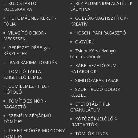
KULCSTARTÓ -
RÉZ-ALUMÍNIUM ALÁTÉTEK
KULCSKARIKA
LÁGYÍTVA
HŰTŐMÁGNES KERET -
GOLYÓK-MAGTISZTÍTÓK-
FÓLIA
KREATÍV
VILÁGÍTÓ DEKOR -
HOSCH IPARI RAGASZTÓ
MÉCSESEK
O-GYŰRŰ
GÉPÉSZET-PÉBÉ-gáz -
Zsinór Körszelvényű
KÉSZLETEK
tömítőzsinórok
IPARI KARIMA TÖMÍTÉS
KÁBELVEZETŐ GUMI -
TÖMÍTŐ TÁBLA -
HATÁROLÓK
SZIGETELŐ LEMEZ
SIMÍTÓZÁRAS TASAK
GUMILEMEZ - FILC -
SZORTÍROZÓ DOBOZ-
HÓTOLÓ
KÉSZLET
TÖMÍTŐ ZSINÓR -
ETETŐTÁL-TIPLI-
RAGASZTÓ
GRANULÁTUM
SZEMÉLY GÉPJÁRMŰ
KÖTÖZŐK-JELÖLŐK-
TÖMÍTÉS
IRATTARTÓK
TEHER-ERŐGÉP-MOZDONY
TÖMLŐBILINCS
TÖMÍTÉS