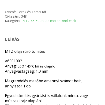
Gyártó:
Török és Társai Kft.
Cikkszám:
348
Kategória:
MTZ 45-50-80-82 motor tömítések
LEÍRÁS
MTZ olajszűrő tömítés
A6501002
Anyag:
ECO 140°C hő és olajálló
Anyagvastagság: 1,0 mm
Megrendelés mezőbe amennyi számot beír,
annyiszor 1 db
Egyedi tömítés gyártást is vállalunk minta, vagy
műszaki rajz alapján!