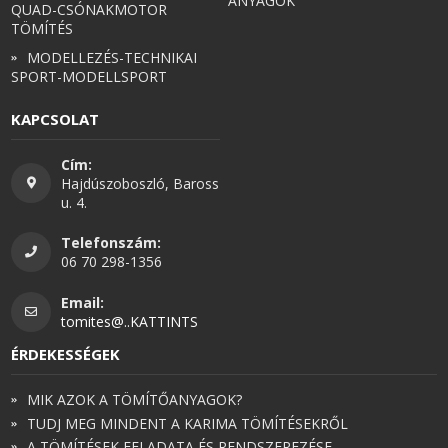
ANYAGOK
QUAD-CSÓNAKMOTOR
TÖMÍTÉS
MODELLEZÉS-TECHNIKAI
SPORT-MODELLSPORT
KAPCSOLAT
Cím:
Hajdúszoboszló, Baross
u. 4.
Telefonszám:
06 70 298-1356
Email:
tomites@..KATTINTS
ÉRDEKESSÉGEK
MIK AZOK A TÖMÍTŐANYAGOK?
TUDJ MEG MINDENT A KARIMA TÖMÍTÉSEKRŐL
A TÖMÍTÉSEK FELADATA ÉS RENDSZEREZÉSE