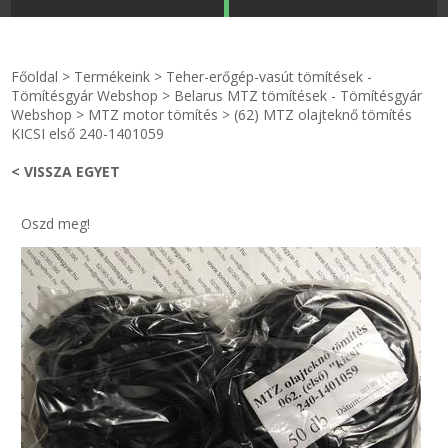
STRANDKAPSZULA - VÍZIPISZTOLY-FRIZBI
Főoldal
Főoldal
>
Termékeink
>
Teher-erőgép-vasút tömítések -
KULCSTARTÓ - KULCSKARIKA
videók
Tömítésgyár Webshop
>
Belarus MTZ tömítések - Tömítésgyár
Webshop
>
MTZ motor tömítés
>
(62) MTZ olajteknő tömítés
KICSI első 240-1401059
HŰTŐMÁGNES KERET - FÓLIA
Termékek
< VISSZA EGYET
VILÁGÍTÓ DEKOR - MÉCSESEK
Hogyan vásároljak?
Oszd meg!
GÉPÉSZET-PÉBÉ-gáz - KÉSZLETEK
Rólunk
IPARI KARIMA TÖMÍTÉS
Egyedi gyártás
TÖMÍTŐ TÁBLA - SZIGETELŐ LEMEZ
Hírek
GUMILEMEZ - FILC - HÓTOLÓ
Kapcsolat
TÖMÍTŐ ZSINÓR - RAGASZTÓ
ÁSZF