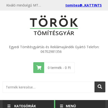
Kiváló minőségű MTZ olajteknő tömítés KICSI első 240-1401059 kedvező áron, egyenest a gyártótól, rendeld meg most és csatlakozz a több ezer elégedett vásárlóhoz.
tomites@..KATTINTS
Egyedi Tömítésgyártás és Reklámajándék Gyártó Telefon:
06702981356
0
termék -
0
Ft
KATEGÓRIÁK
MENÜ