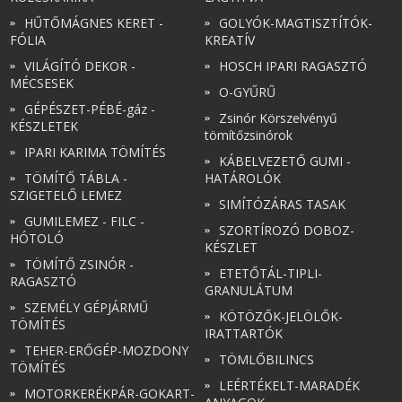
HŰTŐMÁGNES KERET -
GOLYÓK-MAGTISZTÍTÓK-
FÓLIA
KREATÍV
VILÁGÍTÓ DEKOR -
HOSCH IPARI RAGASZTÓ
MÉCSESEK
O-GYŰRŰ
GÉPÉSZET-PÉBÉ-gáz -
Zsinór Körszelvényű
KÉSZLETEK
tömítőzsinórok
IPARI KARIMA TÖMÍTÉS
KÁBELVEZETŐ GUMI -
TÖMÍTŐ TÁBLA -
HATÁROLÓK
SZIGETELŐ LEMEZ
SIMÍTÓZÁRAS TASAK
GUMILEMEZ - FILC -
SZORTÍROZÓ DOBOZ-
HÓTOLÓ
KÉSZLET
TÖMÍTŐ ZSINÓR -
ETETŐTÁL-TIPLI-
RAGASZTÓ
GRANULÁTUM
SZEMÉLY GÉPJÁRMŰ
KÖTÖZŐK-JELÖLŐK-
TÖMÍTÉS
IRATTARTÓK
TEHER-ERŐGÉP-MOZDONY
TÖMLŐBILINCS
TÖMÍTÉS
LEÉRTÉKELT-MARADÉK
MOTORKERÉKPÁR-GOKART-