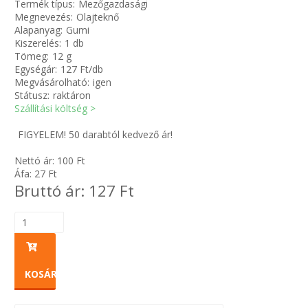
Termék típus:
Mezőgazdasági
Megnevezés:
Olajteknő
Alapanyag:
Gumi
Zsinór Körszelvényű tömítőzsinórok
Kiszerelés:
1 db
Tömeg:
12 g
KÁBELVEZETŐ GUMI - HATÁROLÓK
Egységár:
127 Ft/db
Megvásárolható:
igen
Státusz:
raktáron
SIMÍTÓZÁRAS TASAK
Szállítási költség >
SZORTÍROZÓ DOBOZ-KÉSZLET
FIGYELEM! 50 darabtól kedvező ár!
Nettó ár:
100
Ft
ETETŐTÁL-TIPLI-GRANULÁTUM
Áfa:
27
Ft
Bruttó ár:
127
Ft
KÖTÖZŐK-JELÖLŐK-IRATTARTÓK
TÖMLŐBILINCS
LEÉRTÉKELT-MARADÉK ANYAGOK
KOSÁRBA