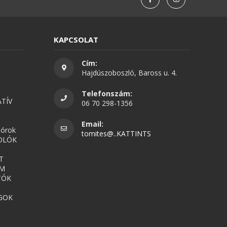
KAPCSOLAT
Cím:
Hajdúszoboszló, Baross u. 4.
Telefonszám:
TÍV
06 70 298-1356
Email:
nórok
tomites@..KATTINTS
OLÓK
T
UM
TÓK
GOK