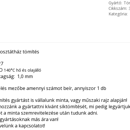
Gyártó:
Tör
Cikkszám:
Kategória:
sztátház tömítés
27
CO
140°C hő és olajálló
tagság: 1,0 mm
és mezőbe amennyi számot beír, annyiszor 1 db
ítés gyártást is vállalunk minta, vagy műszaki rajz alapján!
 hozzánk a gyártattni kívánt síktömítését, mi pedig legyártj
ot a minta szemrevitelezése után tudunk adni.
 gyártásoknak más ára van!
velünk a kapcsolatot!