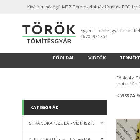
Kiváló minőségű MTZ Termosztátház tömítés ECO Lv.:1,
Egyedi Tömítésgyártás és Re
06702981356
FŐOLDAL
VIDEÓK
TERMÉK
Főoldal
>
T
motor tömí
< VISSZA 
KATEGÓRIÁK
STRANDKAPSZULA - VÍZIPISZTOLY-FRIZBI
KULCSTARTÓ - KULCSKARIKA