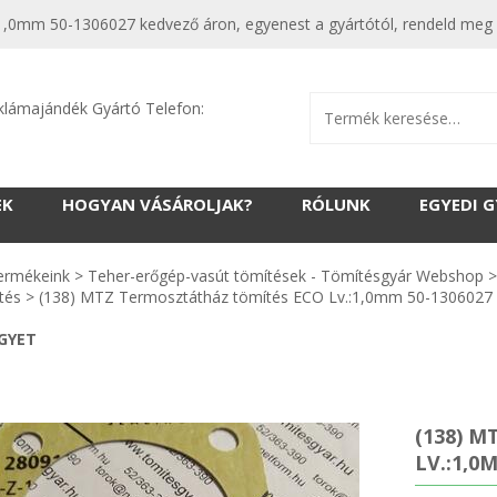
0mm 50-1306027 kedvező áron, egyenest a gyártótól, rendeld meg m
klámajándék Gyártó Telefon:
EK
HOGYAN VÁSÁROLJAK?
RÓLUNK
EGYEDI 
ermékeink
>
Teher-erőgép-vasút tömítések - Tömítésgyár Webshop
tés
>
(138) MTZ Termosztátház tömítés ECO Lv.:1,0mm 50-1306027
EGYET
(138) 
LV.:1,0