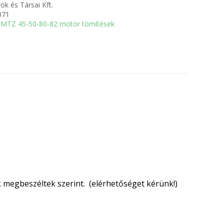
ök és Társai Kft.
371
MTZ 45-50-80-82 motor tömítések
uk megbeszéltek szerint. (elérhetőséget kérünk!)