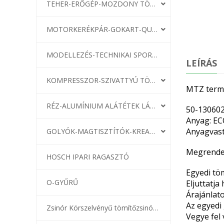
TEHER-ERŐGÉP-MOZDONY TÖMÍTÉS
MOTORKERÉKPÁR-GOKART-QUAD-CSÓNAKMOTOR TÖMÍTÉS
MODELLEZÉS-TECHNIKAI SPORT-MODELLSPORT
LEÍRÁS
KOMPRESSZOR-SZIVATTYÚ TÖMÍTÉS
MTZ termo
RÉZ-ALUMÍNIUM ALÁTÉTEK LÁGYÍTVA
50-13060
Anyag: E
Anyagvas
GOLYÓK-MAGTISZTÍTÓK-KREATÍV
Megrendel
HOSCH IPARI RAGASZTÓ
Egyedi töm
O-GYŰRŰ
Eljuttatja
Árajánlat
Az egyedi
Zsinór Körszelvényű tömítőzsinórok
Vegye fel 