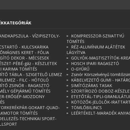
ÉKKATEGÓRIÁK
ANDKAPSZULA - VÍZIPISZTOLY-
KOMPRESSZOR-SZIVATTYÚ
TÖMÍTÉS
CSTARTÓ - KULCSKARIKA
RÉZ-ALUMÍNIUM ALÁTÉTEK
ŐMÁGNES KERET - FÓLIA
LÁGYÍTVA
ÁGÍTÓ DEKOR - MÉCSESEK
GOLYÓK-MAGTISZTÍTÓK-KREA
ÉSZET-PÉBÉ-gáz - KÉSZLETEK
HOSCH IPARI RAGASZTÓ
RI KARIMA TÖMÍTÉS
O-GYŰRŰ
ÍTŐ TÁBLA - SZIGETELŐ LEMEZ
Zsinór Körszelvényű tömítőzsi
ILEMEZ - FILC - HÓTOLÓ
KÁBELVEZETŐ GUMI - HATÁR
ÍTŐ ZSINÓR - RAGASZTÓ
SIMÍTÓZÁRAS TASAK
MÉLY GÉPJÁRMŰ TÖMÍTÉS
SZORTÍROZÓ DOBOZ-KÉSZLE
ER-ERŐGÉP-MOZDONY
ETETŐTÁL-TIPLI-GRANULÁT
ÉS
KÖTÖZŐK-JELÖLŐK-IRATTAR
ORKERÉKPÁR-GOKART-QUAD-
TÖMLŐBILINCS
AKMOTOR TÖMÍTÉS
LEÉRTÉKELT-MARADÉK ANYA
ELLEZÉS-TECHNIKAI SPORT-
LLSPORT