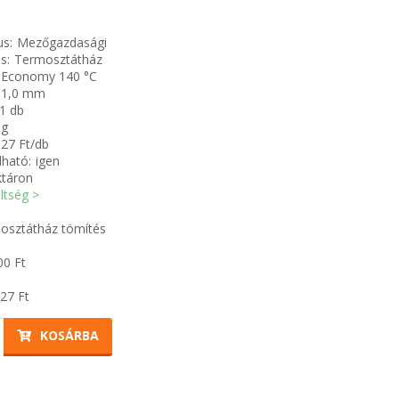
us:
Mezőgazdasági
s:
Termosztátház
Economy 140 °C
1,0 mm
1 db
 g
27 Ft/db
ható:
igen
ktáron
öltség >
sztátház tömítés
00
Ft
27
Ft
KOSÁRBA