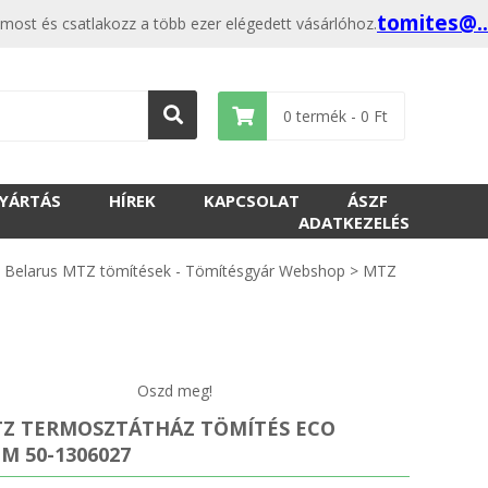
tomites@.
ost és csatlakozz a több ezer elégedett vásárlóhoz.
0
termék -
0
Ft
GYÁRTÁS
HÍREK
KAPCSOLAT
ÁSZF
ADATKEZELÉS
>
Belarus MTZ tömítések - Tömítésgyár Webshop
>
MTZ
Oszd meg!
MTZ TERMOSZTÁTHÁZ TÖMÍTÉS ECO
MM 50-1306027