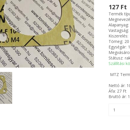
127 Ft
Termék típ
Megnevezé
Alapanyag:
Vastagság:
Kiszerelés:
Tömeg:
20
Egységár:
1
Megvásárol
Státusz:
ra
Szállítási k
MTZ Termo
Nettó ár:
1
Áfa:
27
Ft
Bruttó ár:
1