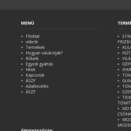
MENÜ
TERM
Főoldal
STR
videók
FRIZBI
Termékek
KUL
Hogyan vásároljak?
HŰT
Rólunk
VIL
Egyedi gyártás
GÉP
Hírek
IPA
Kapcsolat
TÖM
ÁSZF
GUM
Adatkezelés
TÖM
ÁSZF
SZE
TEH
TÖMÍT
MOT
CSÓN
MOD
MODE
ÉRDEKESSÉGEK