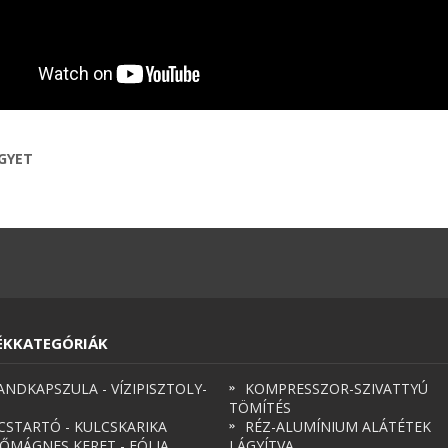
EGYET
ÉKKATEGÓRIÁK
ANDKAPSZULA - VÍZIPISZTOLY-
KOMPRESSZOR-SZIVATTYÚ
TÖMÍTÉS
CSTARTÓ - KULCSKARIKA
RÉZ-ALUMÍNIUM ALÁTÉTEK
ŐMÁGNES KERET - FÓLIA
LÁGYÍTVA