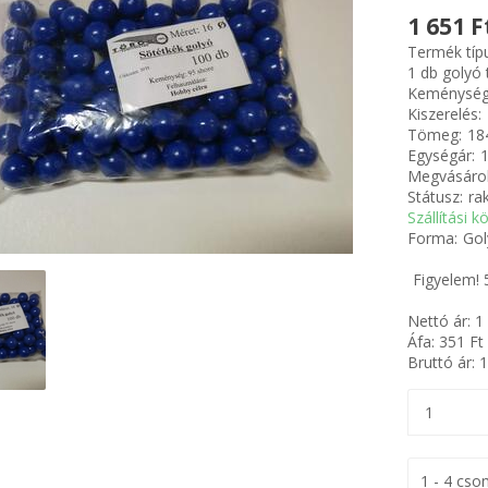
1 651 F
Termék típ
1 db golyó
Keménység
Kiszerelés:
Tömeg:
18
Egységár:
1
Megvásárol
Státusz:
ra
Szállítási k
Forma:
Gol
Figyelem! 
Nettó ár:
1
Áfa:
351
Ft
Bruttó ár:
1
1 - 4 cs