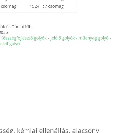
0 csomag
1524 Ft / csomag
ök és Társai Kft.
3035
Készségfejlesztő golyók - jelölő golyók - műanyag golyó -
akril golyó
ség, kémiai ellenállás, alacsony