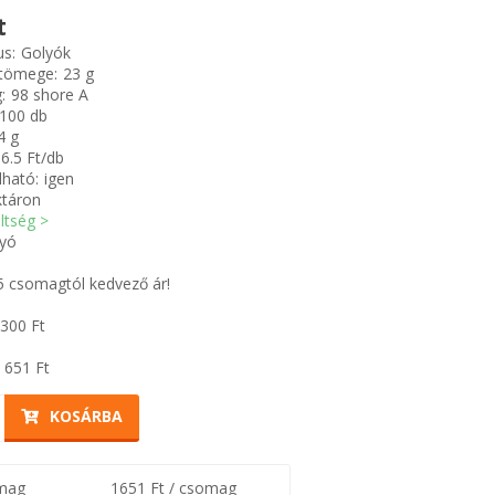
t
us:
Golyók
 tömege:
23 g
:
98 shore A
100 db
4 g
6.5 Ft/db
ható:
igen
ktáron
öltség >
yó
5 csomagtól kedvező ár!
 300
Ft
 651
Ft
KOSÁRBA
omag
1651 Ft / csomag