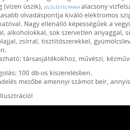
 (vízen úszik),
alacsony vízfel
JELÖLÉSTECHNIKA
sabb olvadáspontja kiváló elektromos szig
atóval. Nagy ellenálló képességűek a vegyi
l, alkoholokkal, sok szervetlen anyaggal, s
 olajjal, zsírral, tisztítószerekkel, gyümölcsl
en.
zható: társasjátékokhoz, művészi, kézműve
olás: 100 db-os kiszerelésben.
delés mezőbe amennyi számot beír, annyis
llusztráció!