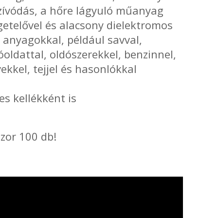
szívódás, a hőre lágyuló műanyag
etelővel és alacsony dielektromos
 anyagokkal, például savval,
óoldattal, oldószerekkel, benzinnel,
evekkel, tejjel és hasonlókkal
s kellékként is
zor 100 db!