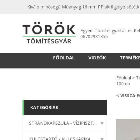
Kiváló minőségű Műanyag 16 mm PP akril golyó sötétkék
Egyedi Tömítésgyártás és Re
06702981356
FŐOLDAL
VIDEÓK
TERMÉK
Főoldal
>
T
100 db
< VISSZA 
KATEGÓRIÁK
STRANDKAPSZULA - VÍZIPISZTOLY-FRIZBI
KULCSTARTÓ - KULCSKARIKA