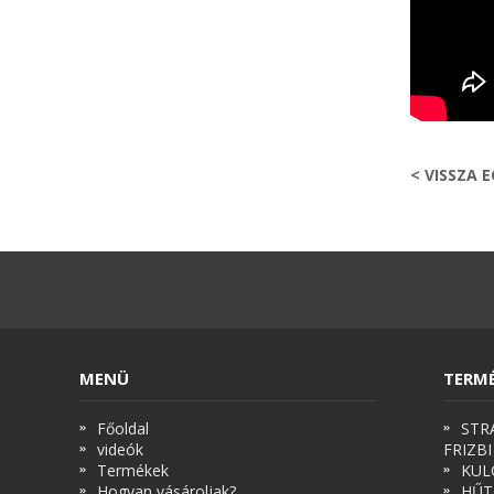
< VISSZA 
MENÜ
TERM
Főoldal
STR
videók
FRIZBI
Termékek
KUL
Hogyan vásároljak?
HŰT