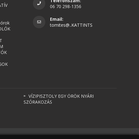
Telefonszám:
TÍV
06 70 298-1356
Email:
nórok
tomites@..KATTINTS
OLÓK
T
UM
TÓK
GOK
VÍZIPISZTOLY EGY ÖRÖK NYÁRI
SZÓRAKOZÁS