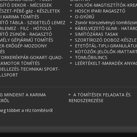
ÁGÍTÓ DEKOR - MÉCSESEK
GOLYÓK-MAGTISZTÍTÓK-KREA
ÉSZET-PÉBÉ-gáz - KÉSZLETEK
HOSCH IPARI RAGASZTÓ
RI KARIMA TÖMÍTÉS
O-GYŰRŰ
ÍTŐ TÁBLA - SZIGETELŐ LEMEZ
Zsinór Körszelvényű tömítőzsi
ILEMEZ - FILC - HÓTOLÓ
KÁBELVEZETŐ GUMI - HATÁR
ÍTŐ ZSINÓR - RAGASZTÓ
SIMÍTÓZÁRAS TASAK
MÉLY GÉPJÁRMŰ TÖMÍTÉS
SZORTÍROZÓ DOBOZ-KÉSZLE
ER-ERŐGÉP-MOZDONY
ETETŐTÁL-TIPLI-GRANULÁT
ÉS
KÖTÖZŐK-JELÖLŐK-IRATTAR
ORKERÉKPÁR-GOKART-QUAD-
TÖMLŐBILINCS
AKMOTOR TÖMÍTÉS
LEÉRTÉKELT-MARADÉK ANYA
ELLEZÉS-TECHNIKAI SPORT-
LLSPORT
G MINDENT A KARIMA
A TÖMÍTÉSEK FELADATA ÉS
KRŐL
RENDSZEREZÉSE
eg többet a réz tömítésről