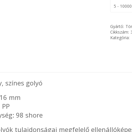
5 - 1000
Gyártó:
Tör
Cikkszám:
Kategória:
, színes golyó
 16 mm
 PP
ség: 98 shore
lyók tulajdonságai megfelelő ellenállóképes