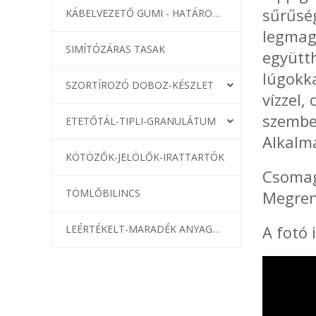
sűrűség
KÁBELVEZETŐ GUMI - HATÁROLÓK
legmaga
SIMÍTÓZÁRAS TASAK
együtth
lúgokka
SZORTÍROZÓ DOBOZ-KÉSZLET
vízzel,
szemb
ETETŐTÁL-TIPLI-GRANULÁTUM
Alkalma
KÖTÖZŐK-JELÖLŐK-IRATTARTÓK
Csomag
TÖMLŐBILINCS
Megren
A fotó i
LEÉRTÉKELT-MARADÉK ANYAGOK