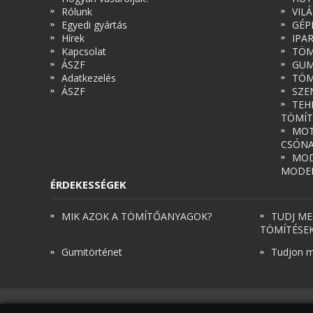
Rólunk
VIL
Egyedi gyártás
GÉP
Hírek
IPA
Kapcsolat
TÖM
ÁSZF
GUM
Adatkezelés
TÖM
ÁSZF
SZE
TEH
TÖMÍT
MOT
CSÓN
MOD
MODE
ÉRDEKESSÉGEK
MIK AZOK A TÖMÍTŐANYAGOK?
TUDJ ME
TÖMÍTÉSE
Gumitörténet
Tudjon m