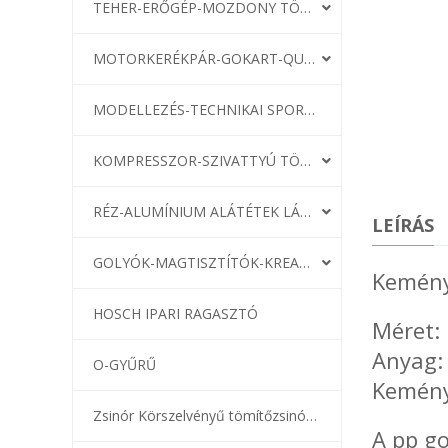
TEHER-ERŐGÉP-MOZDONY TÖMÍTÉS
MOTORKERÉKPÁR-GOKART-QUAD-CSÓNAKMOTOR TÖMÍTÉS
MODELLEZÉS-TECHNIKAI SPORT-MODELLSPORT
KOMPRESSZOR-SZIVATTYÚ TÖMÍTÉS
RÉZ-ALUMÍNIUM ALÁTÉTEK LÁGYÍTVA
LEÍRÁS
GOLYÓK-MAGTISZTÍTÓK-KREATÍV
Kemény
HOSCH IPARI RAGASZTÓ
Méret:
Anyag:
O-GYŰRŰ
Kemény
Zsinór Körszelvényű tömítőzsinórok
A pp go