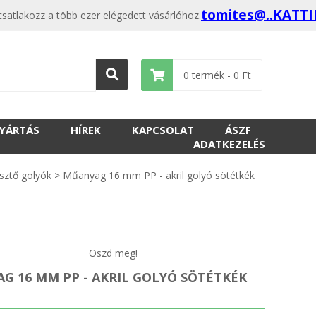
tomites@..KATT
atlakozz a több ezer elégedett vásárlóhoz.
0
termék -
0
Ft
GYÁRTÁS
HÍREK
KAPCSOLAT
ÁSZF
ADATKEZELÉS
sztő golyók
>
Műanyag 16 mm PP - akril golyó sötétkék
Oszd meg!
G 16 MM PP - AKRIL GOLYÓ SÖTÉTKÉK