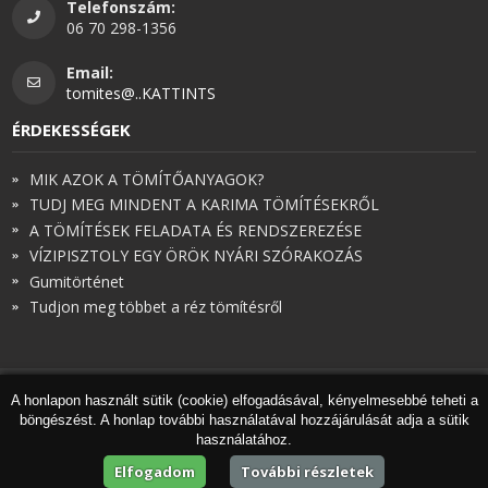
Telefonszám:
06 70 298-1356
Email:
tomites@..KATTINTS
ÉRDEKESSÉGEK
MIK AZOK A TÖMÍTŐANYAGOK?
TUDJ MEG MINDENT A KARIMA TÖMÍTÉSEKRŐL
A TÖMÍTÉSEK FELADATA ÉS RENDSZEREZÉSE
VÍZIPISZTOLY EGY ÖRÖK NYÁRI SZÓRAKOZÁS
Gumitörténet
Tudjon meg többet a réz tömítésről
A honlapon használt sütik (cookie) elfogadásával, kényelmesebbé teheti a
© Török és Társai 2026 - Minden jog fenntartva
böngészést. A honlap további használatával hozzájárulását adja a sütik
Honlapkészítés
,
webdesign
,
keresőoptimalizálás
:
Expedient
használatához.
Marketing tanácsadónk a
Marketing Professzorok Kft.
Elfogadom
További részletek