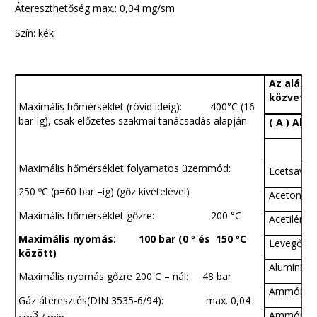
Átereszthetőség max.: 0,04 mg/sm
Szín: kék
Az alább
közvetle
Maximális hőmérséklet (rövid ideig): 400
°
C (16
bar-ig), csak előzetes szakmai tanácsadás alapján
( A ) Alk
Maximális hőmérséklet folyamatos üzemmód:
Ecetsav (
250 ºC (p=60 bar –ig) (gőz kivételével)
Aceton
Maximális hőmérséklet gőzre: 200 °C
Acetilén
Maximális nyomás: 100 bar (0 º és 150 ºC
Levegő
között)
Alumínium-
Maximális nyomás gőzre 200 C – nál: 48 bar
Ammónia
Gáz áteresztés(DIN 3535-6/94): max. 0,04
3
Ammóniu