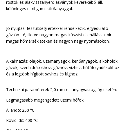
rostok és alakvisszanyerő ásványok keverékéből áll,
különleges nitril gumi kötőanyaggal.
Jó nyújtási feszültségi értékkel rendelkezik, egyedülálló
gáztömítő, illetve nagyon magas kúszási ellenállással bír
magas hőmérsékleteken és nagyon nagy nyomásokon.
Alkalmazás: olajok, üzemanyagok, kenőanyagok, alkoholok,
gázok, szénhidrátokhoz, gőzhöz, vízhez, hűtőfolyadékokhoz
és a legtöbb hígított savhoz és lúghoz.
Technikai paraméterek 2,0 mm-es anyagvastagság esetén:
Legmagasabb megengedett üzemi hőfok
Állandó: 250 °C
Rövid idő: 400 °C