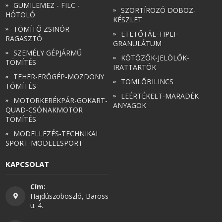
GUMILEMEZ - FILC -
SZORTÍROZÓ DOBOZ-
HÓTOLÓ
KÉSZLET
TÖMÍTŐ ZSINÓR -
ETETŐTÁL-TIPLI-
RAGASZTÓ
GRANULÁTUM
SZEMÉLY GÉPJÁRMŰ
KÖTÖZŐK-JELÖLŐK-
TÖMÍTÉS
IRATTARTÓK
TEHER-ERŐGÉP-MOZDONY
TÖMLŐBILINCS
TÖMÍTÉS
LEÉRTÉKELT-MARADÉK
MOTORKERÉKPÁR-GOKART-
ANYAGOK
QUAD-CSÓNAKMOTOR
TÖMÍTÉS
MODELLEZÉS-TECHNIKAI
SPORT-MODELLSPORT
KAPCSOLAT
Cím:
Hajdúszoboszló, Baross
u. 4.