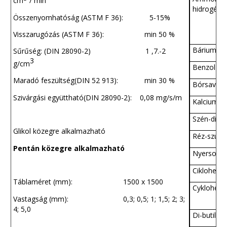
cm
/ min
hidrogén-f
Összenyomhatóság (ASTM F 36): 5-15%
Visszarugózás (ASTM F 36): min 50 %
Bárium-klo
Sűrűség: (DIN 28090-2) 1 ,7.-2
3
g/cm
Benzol
Maradó feszültség(DIN 52 913): min 30 %
Bórsav
Szivárgási együttható(DIN 28090-2): 0,08 mg/s/m
Kalcium-hi
Szén-dioxi
Glikol közegre alkalmazható
Réz-szulfá
Pentán közegre alkalmazható
Nyersolaj
Ciklohexa
Táblaméret (mm): 1500 x 1500
Cyklohexa
Vastagság (mm): 0,3; 0,5; 1; 1,5; 2; 3;
4; 5,0
Di-butil-fta