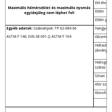
Etil-éter
Maximális hőmérséklet és maximális nyomás
Etilén
egyidejűleg nem léphet fel!
Etilén-gliko
Egyéb adatok:
Szabványok: TP 62-084-06
Hangyasa
ASTM F 146; DIN 28 091-2; ASTM F 104
Glicerin
Hidraulika 
(ásványi)
Hidrogén-k
száraz
Sósav 20
Klór szára
Kloroform