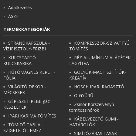
Adatkezelés
ÁSZF
TERMÉKKATEGÓRIÁK
STRANDKAPSZULA -
KOMPRESSZOR-SZIVATTYÚ
VÍZIPISZTOLY-FRIZBI
TÖMÍTÉS
KULCSTARTÓ -
RÉZ-ALUMÍNIUM ALÁTÉTEK
KULCSKARIKA
LÁGYÍTVA
HŰTŐMÁGNES KERET -
GOLYÓK-MAGTISZTÍTÓK-
FÓLIA
KREATÍV
VILÁGÍTÓ DEKOR -
HOSCH IPARI RAGASZTÓ
MÉCSESEK
O-GYŰRŰ
GÉPÉSZET-PÉBÉ-gáz -
Zsinór Körszelvényű
KÉSZLETEK
tömítőzsinórok
IPARI KARIMA TÖMÍTÉS
KÁBELVEZETŐ GUMI -
TÖMÍTŐ TÁBLA -
HATÁROLÓK
SZIGETELŐ LEMEZ
SIMÍTÓZÁRAS TASAK