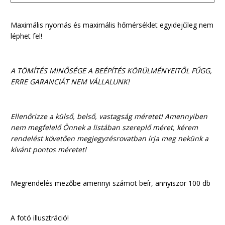
Maximális nyomás és maximális hőmérséklet egyidejűleg nem
léphet fel!
A TÖMÍTÉS MINŐSÉGE A BEÉPÍTÉS KÖRÜLMÉNYEITŐL FŰGG,
ERRE GARANCIÁT NEM VÁLLALUNK!
Ellenőrizze a külső, belső, vastagság méretet! Amennyiben
nem megfelelő Önnek a listában szereplő méret, kérem
rendelést követően megjegyzésrovatban írja meg nekünk a
kívánt pontos méretet!
Megrendelés mezőbe amennyi számot beír, annyiszor 100 db
A fotó illusztráció!