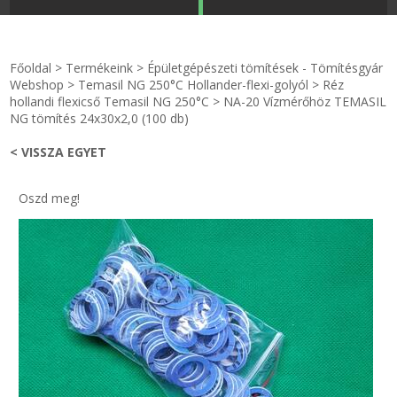
STRANDKAPSZULA - VÍZIPISZTOLY-FRIZBI
Főoldal
Főoldal
>
Termékeink
>
Épületgépészeti tömítések - Tömítésgyár
KULCSTARTÓ - KULCSKARIKA
videók
Webshop
>
Temasil NG 250°C Hollander-flexi-golyól
>
Réz
hollandi flexicső Temasil NG 250°C
>
NA-20 Vízmérőhöz TEMASIL
NG tömítés 24x30x2,0 (100 db)
HŰTŐMÁGNES KERET - FÓLIA
Termékek
< VISSZA EGYET
VILÁGÍTÓ DEKOR - MÉCSESEK
Hogyan vásároljak?
Oszd meg!
GÉPÉSZET-PÉBÉ-gáz - KÉSZLETEK
Rólunk
IPARI KARIMA TÖMÍTÉS
Egyedi gyártás
TÖMÍTŐ TÁBLA - SZIGETELŐ LEMEZ
Hírek
GUMILEMEZ - FILC - HÓTOLÓ
Kapcsolat
TÖMÍTŐ ZSINÓR - RAGASZTÓ
ÁSZF