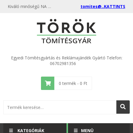
Kiváló minőségű NA 20 Vízmérő TEMASIL NG szerelvény tömítés 24x30x2,0 kedvező áron a Tömítésgyárban
tomites@..KATTINTS
Egyedi Tömítésgyártás és Reklámajándék Gyártó Telefon:
06702981356
0
termék -
0
Ft
KATEGÓRIÁK
MENÜ