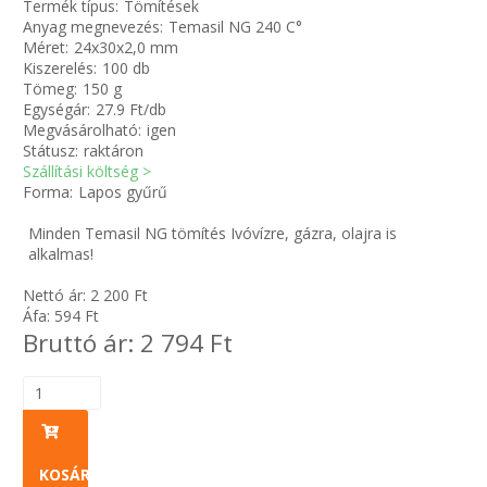
Termék típus:
Tömítések
Anyag megnevezés:
Temasil NG 240 C°
Méret:
24x30x2,0 mm
Zsinór Körszelvényű tömítőzsinórok
Kiszerelés:
100 db
Tömeg:
150 g
KÁBELVEZETŐ GUMI - HATÁROLÓK
Egységár:
27.9 Ft/db
Megvásárolható:
igen
Státusz:
raktáron
SIMÍTÓZÁRAS TASAK
Szállítási költség >
Forma:
Lapos gyűrű
SZORTÍROZÓ DOBOZ-KÉSZLET
Minden Temasil NG tömítés Ivóvízre, gázra, olajra is
alkalmas!
ETETŐTÁL-TIPLI-GRANULÁTUM
Nettó ár:
2 200
Ft
Áfa:
594
Ft
KÖTÖZŐK-JELÖLŐK-IRATTARTÓK
Bruttó ár:
2 794
Ft
TÖMLŐBILINCS
LEÉRTÉKELT-MARADÉK ANYAGOK
KOSÁRBA