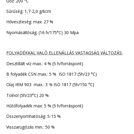
Gőz: 200 °C
Sűrűség: 1,7-2,0 g/kcm
Hőveszteség: max: 27 %
Nyomásállóság: (16 h/175°C) 30 Mpa
FOLYADÉKKAL VALÓ ELLENÁLLÁS VASTAGSÁG VÁLTOZÁS:
Desztillált víz max.: 4 % (5 h/forráspont)
B folyadék CSN max.: 5 % ISO 1817 (5h/23 °C)
Olaj IRM 903 max.: 3
%
ISO 1817 (5h/150 °C)
Tolnol (5h/23°C) 20 %
Hűtőfolyadék max: 5 % (5 h/forráspont)
Összenyomhatóság: 5-15 %
Visszarugózás min.: 50 %