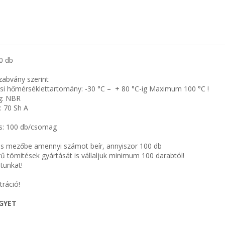
0 db
zabvány szerint
si hőmérséklettartomány: -30 °C – + 80 °C-ig Maximum 100 °C !
g: NBR
 70 Sh A
: 100 db/csomag
s mezőbe amennyi számot beír, annyiszor 100 db
 tömítések gyártását is vállaljuk minimum 100 darabtól!
atunkat!
tráció!
EGYET