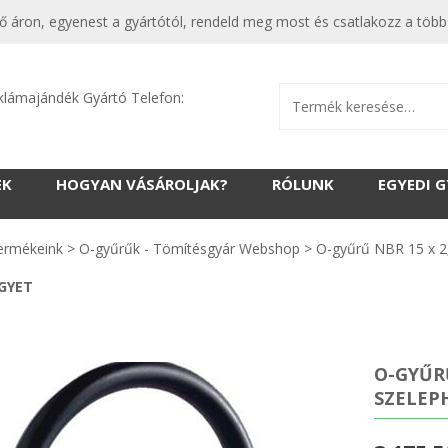
 áron, egyenest a gyártótól, rendeld meg most és csatlakozz a több 
klámajándék Gyártó Telefon:
EK
HOGYAN VÁSÁROLJAK?
RÓLUNK
EGYEDI 
ermékeink
>
O-gyűrűk - Tömítésgyár Webshop
>
O-gyűrű NBR 15 x 2
EGYET
O-GYŰRŰ
SZELEPH