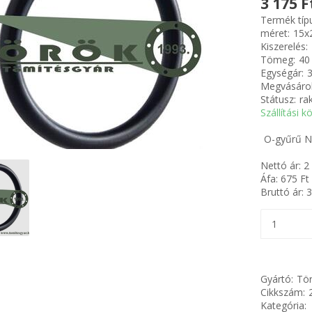
3 175 F
Termék típ
méret:
15x
Kiszerelés:
Tömeg:
40
Egységár:
3
Megvásárol
Státusz:
ra
Szállítási k
O-gyűrű NB
Nettó ár:
2
Áfa:
675
Ft
Bruttó ár:
3
Gyártó:
Tör
Cikkszám:
Kategória: