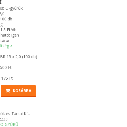
t
us:
O-gyűrűk
2,0
100 db
 g
1.8 Ft/db
ható:
igen
ktáron
öltség >
R 15 x 2,0 (100 db)
 500
Ft
 175
Ft
KOSÁRBA
ök és Társai Kft.
2233
O-GYŰRŰ