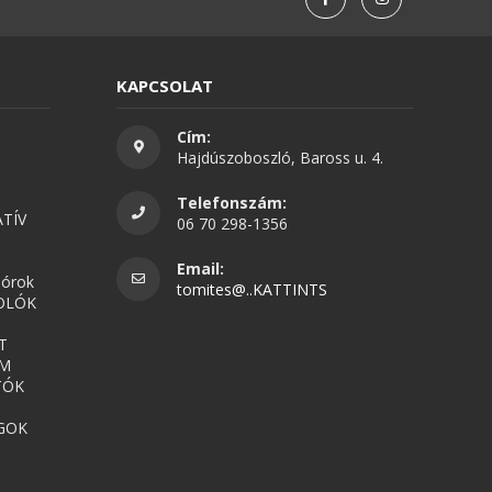
KAPCSOLAT
Cím:
Hajdúszoboszló, Baross u. 4.
Telefonszám:
TÍV
06 70 298-1356
Email:
nórok
tomites@..KATTINTS
OLÓK
T
UM
TÓK
GOK