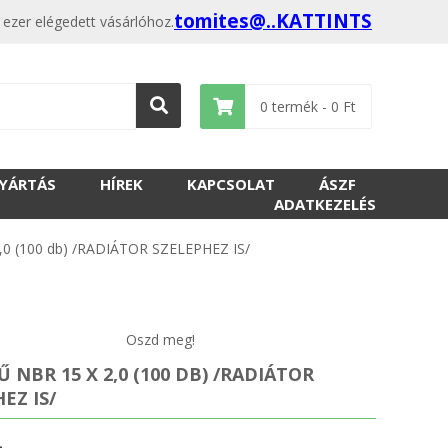
tomites@..KATTINTS
ezer elégedett vásárlóhoz.
0
termék -
0
Ft
GYÁRTÁS
HÍREK
KAPCSOLAT
ÁSZF
ADATKEZELÉS
,0 (100 db) /RADIÁTOR SZELEPHEZ IS/
Oszd meg!
 NBR 15 X 2,0 (100 DB) /RADIÁTOR
EZ IS/