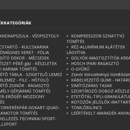
ÉKKATEGÓRIÁK
ANDKAPSZULA - VÍZIPISZTOLY-
KOMPRESSZOR-SZIVATTYÚ
TÖMÍTÉS
CSTARTÓ - KULCSKARIKA
RÉZ-ALUMÍNIUM ALÁTÉTEK
ŐMÁGNES KERET - FÓLIA
LÁGYÍTVA
ÁGÍTÓ DEKOR - MÉCSESEK
GOLYÓK-MAGTISZTÍTÓK-KREA
ÉSZET-PÉBÉ-gáz - KÉSZLETEK
HOSCH IPARI RAGASZTÓ
RI KARIMA TÖMÍTÉS
O-GYŰRŰ
ÍTŐ TÁBLA - SZIGETELŐ LEMEZ
Zsinór Körszelvényű tömítőzsi
ILEMEZ - FILC - HÓTOLÓ
KÁBELVEZETŐ GUMI - HATÁR
ÍTŐ ZSINÓR - RAGASZTÓ
SIMÍTÓZÁRAS TASAK
MÉLY GÉPJÁRMŰ TÖMÍTÉS
SZORTÍROZÓ DOBOZ-KÉSZLE
ER-ERŐGÉP-MOZDONY
ETETŐTÁL-TIPLI-GRANULÁT
ÉS
KÖTÖZŐK-JELÖLŐK-IRATTAR
ORKERÉKPÁR-GOKART-QUAD-
TÖMLŐBILINCS
AKMOTOR TÖMÍTÉS
LEÉRTÉKELT-MARADÉK ANYA
ELLEZÉS-TECHNIKAI SPORT-
LLSPORT