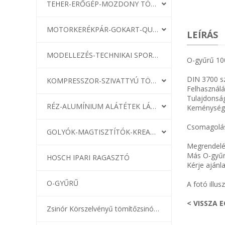
TEHER-ERŐGÉP-MOZDONY TÖMÍTÉS
MOTORKERÉKPÁR-GOKART-QUAD-CSÓNAKMOTOR TÖMÍTÉS
LEÍRÁS
MODELLEZÉS-TECHNIKAI SPORT-MODELLSPORT
O-gyűrű 10
DIN 3700 s
KOMPRESSZOR-SZIVATTYÚ TÖMÍTÉS
Felhasználá
Tulajdonsá
RÉZ-ALUMÍNIUM ALÁTÉTEK LÁGYÍTVA
Keménység:
Csomagolás
GOLYÓK-MAGTISZTÍTÓK-KREATÍV
Megrendelé
Más O-gyűrű
HOSCH IPARI RAGASZTÓ
Kérje ajánl
O-GYŰRŰ
A fotó illusz
< VISSZA 
Zsinór Körszelvényű tömítőzsinórok