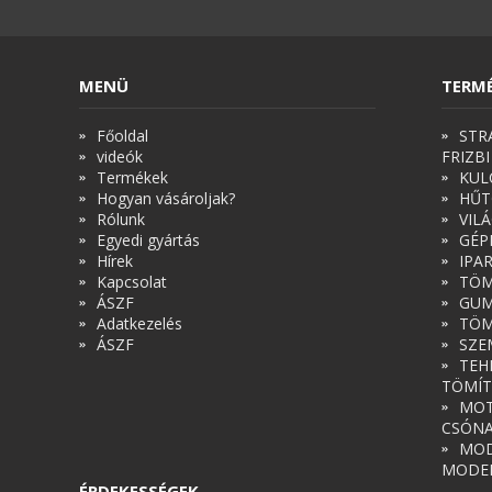
MENÜ
TERM
Főoldal
STR
videók
FRIZBI
Termékek
KUL
Hogyan vásároljak?
HŰT
Rólunk
VIL
Egyedi gyártás
GÉP
Hírek
IPA
Kapcsolat
TÖM
ÁSZF
GUM
Adatkezelés
TÖM
ÁSZF
SZE
TEH
TÖMÍT
MOT
CSÓN
MOD
MODE
ÉRDEKESSÉGEK