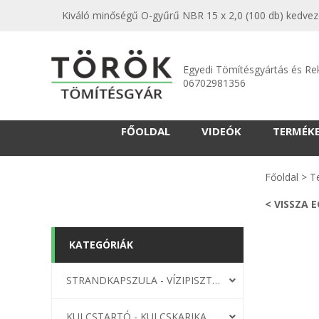
Kiváló minőségű O-gyűrű NBR 15 x 2,0 (100 db) kedvező
Egyedi Tömítésgyártás és Re
06702981356
FŐOLDAL
VIDEÓK
TERMÉK
Főoldal
>
T
< VISSZA 
KATEGÓRIÁK
STRANDKAPSZULA - VÍZIPISZTOLY-FRIZBI
KULCSTARTÓ - KULCSKARIKA