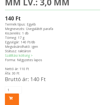
MM LV.: 3,0 MM
Zsinór Körszelvényű tömítőzsinórok
140 Ft
KÁBELVEZETŐ GUMI - HATÁROLÓK
Termék típus:
Egyéb
Megnevezés:
Üvegalátét parafa
Kiszerelés:
1 db
SIMÍTÓZÁRAS TASAK
Tömeg:
17 g
Egységár:
140 Ft/db
SZORTÍROZÓ DOBOZ-KÉSZLET
Megvásárolható:
igen
Státusz:
raktáron
Szállítási költség >
ETETŐTÁL-TIPLI-GRANULÁTUM
Forma:
Négyzetes lapos
Nettó ár:
110
Ft
KÖTÖZŐK-JELÖLŐK-IRATTARTÓK
Áfa:
30
Ft
Bruttó ár:
140
Ft
TÖMLŐBILINCS
LEÉRTÉKELT-MARADÉK ANYAGOK