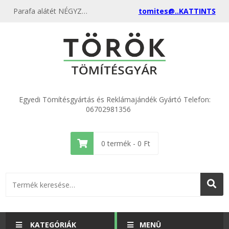
Parafa alátét NÉGYZETES - poháralátét gumírozott parafa 87x87 mm
tomites@..KATTINTS
Egyedi Tömítésgyártás és Reklámajándék Gyártó Telefon:
06702981356
0
termék -
0
Ft
KATEGÓRIÁK
MENÜ