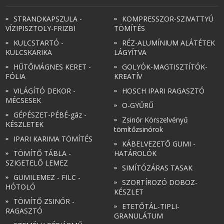
STRANDKAPSZULA -
KOMPRESSZOR-SZIVATTYÚ
VÍZIPISZTOLY-FRIZBI
TÖMÍTÉS
KULCSTARTÓ -
RÉZ-ALUMÍNIUM ALÁTÉTEK
KULCSKARIKA
LÁGYÍTVA
HŰTŐMÁGNES KERET -
GOLYÓK-MAGTISZTÍTÓK-
FÓLIA
KREATÍV
VILÁGÍTÓ DEKOR -
HOSCH IPARI RAGASZTÓ
MÉCSESEK
O-GYŰRŰ
GÉPÉSZET-PÉBÉ-gáz -
Zsinór Körszelvényű
KÉSZLETEK
tömítőzsinórok
IPARI KARIMA TÖMÍTÉS
KÁBELVEZETŐ GUMI -
TÖMÍTŐ TÁBLA -
HATÁROLÓK
SZIGETELŐ LEMEZ
SIMÍTÓZÁRAS TASAK
GUMILEMEZ - FILC -
SZORTÍROZÓ DOBOZ-
HÓTOLÓ
KÉSZLET
TÖMÍTŐ ZSINÓR -
ETETŐTÁL-TIPLI-
RAGASZTÓ
GRANULÁTUM