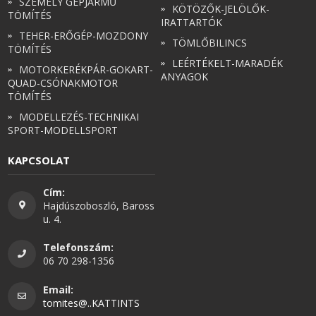
SZEMÉLY GÉPJÁRMŰ
KÖTÖZŐK-JELÖLŐK-
TÖMÍTÉS
IRATTARTÓK
TEHER-ERŐGÉP-MOZDONY
TÖMLŐBILINCS
TÖMÍTÉS
LEÉRTÉKELT-MARADÉK
MOTORKERÉKPÁR-GOKART-
ANYAGOK
QUAD-CSÓNAKMOTOR
TÖMÍTÉS
MODELLEZÉS-TECHNIKAI
SPORT-MODELLSPORT
KAPCSOLAT
Cím:
Hajdúszoboszló, Baross
u. 4.
Telefonszám:
06 70 298-1356
Email:
tomites@..KATTINTS