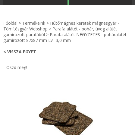
STRANDKAPSZULA - VÍZIPISZTOLY-FRIZBI
Főoldal
Főoldal
>
Termékeink
>
Hűtőmágnes keretek mágnesgyár -
KULCSTARTÓ - KULCSKARIKA
videók
Tömítésgyár Webshop
>
Parafa alátét - pohár, üveg alátét
gumírozott parafából
>
Parafa alátét NÉGYZETES - poháralátét
gumírozott 87x87 mm Lv.: 3,0 mm
HŰTŐMÁGNES KERET - FÓLIA
Termékek
< VISSZA EGYET
VILÁGÍTÓ DEKOR - MÉCSESEK
Hogyan vásároljak?
Oszd meg!
GÉPÉSZET-PÉBÉ-gáz - KÉSZLETEK
Rólunk
IPARI KARIMA TÖMÍTÉS
Egyedi gyártás
TÖMÍTŐ TÁBLA - SZIGETELŐ LEMEZ
Hírek
GUMILEMEZ - FILC - HÓTOLÓ
Kapcsolat
TÖMÍTŐ ZSINÓR - RAGASZTÓ
ÁSZF