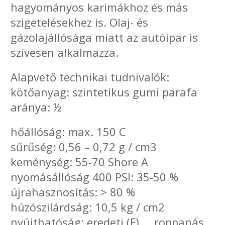
hagyományos karimákhoz és más
szigetelésekhez is. Olaj- és
gázolajállósága miatt az autóipar is
szívesen alkalmazza.
Alapvető technikai tudnivalók:
kötőanyag: szintetikus gumi parafa
aránya: ½
hőállóság: max. 150 C
sűrűség: 0,56 – 0,72 g / cm3
keménység: 55-70 Shore A
nyomásállóság 400 PSI: 35-50 %
újrahasznosítás: > 80 %
húzószilárdság: 10,5 kg / cm2
nyújthatóság: eredeti (F) roppanás