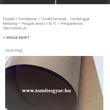
STRANDKAPSZULA - VÍZIPISZTOLY-FRIZBI
Főoldal
Főoldal
>
Termékeink
>
Tömítő lemezek - Tömítésgyár
KULCSTARTÓ - KULCSKARIKA
videók
Webshop
>
Prespán lemez 150 °C
>
Prespánlemez
700x1000x0,20
HŰTŐMÁGNES KERET - FÓLIA
Termékek
< VISSZA EGYET
VILÁGÍTÓ DEKOR - MÉCSESEK
Hogyan vásároljak?
Oszd meg!
GÉPÉSZET-PÉBÉ-gáz - KÉSZLETEK
Rólunk
IPARI KARIMA TÖMÍTÉS
Egyedi gyártás
TÖMÍTŐ TÁBLA - SZIGETELŐ LEMEZ
Hírek
GUMILEMEZ - FILC - HÓTOLÓ
Kapcsolat
TÖMÍTŐ ZSINÓR - RAGASZTÓ
ÁSZF