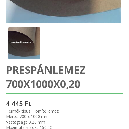
SZEMÉLY GÉPJÁRMŰ TÖMÍTÉS
Adatkezelés
TEHER-ERŐGÉP-MOZDONY TÖMÍTÉS
MOTORKERÉKPÁR-GOKART-QUAD-CSÓNAKMOTOR TÖMÍTÉS
MODELLEZÉS-TECHNIKAI SPORT-MODELLSPORT
PRESPÁNLEMEZ
KOMPRESSZOR-SZIVATTYÚ TÖMÍTÉS
700X1000X0,20
RÉZ-ALUMÍNIUM ALÁTÉTEK LÁGYÍTVA
GOLYÓK-MAGTISZTÍTÓK-KREATÍV
4 445 Ft
Termék típus:
Tömítő lemez
HOSCH IPARI RAGASZTÓ
Méret:
700 x 1000 mm
Vastagság::
0,20 mm
Maximális hőfok::
150 °C
O-GYŰRŰ