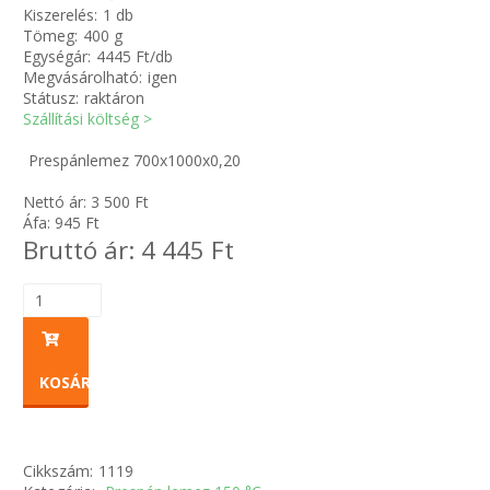
Kiszerelés:
1 db
Tömeg:
400 g
Zsinór Körszelvényű tömítőzsinórok
Egységár:
4445 Ft/db
Megvásárolható:
igen
Státusz:
raktáron
KÁBELVEZETŐ GUMI - HATÁROLÓK
Szállítási költség >
SIMÍTÓZÁRAS TASAK
Prespánlemez 700x1000x0,20
Nettó ár:
3 500
Ft
SZORTÍROZÓ DOBOZ-KÉSZLET
Áfa:
945
Ft
Bruttó ár:
4 445
Ft
ETETŐTÁL-TIPLI-GRANULÁTUM
KÖTÖZŐK-JELÖLŐK-IRATTARTÓK
TÖMLŐBILINCS
KOSÁRBA
LEÉRTÉKELT-MARADÉK ANYAGOK
Cikkszám:
1119