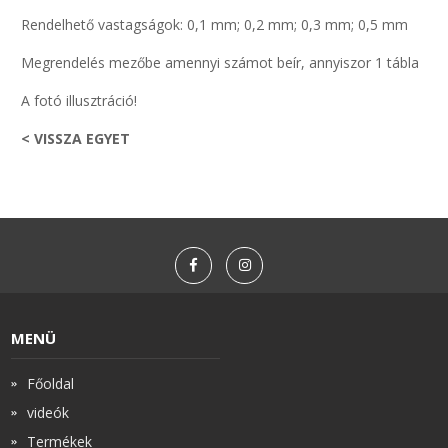
Rendelhető vastagságok: 0,1 mm; 0,2 mm; 0,3 mm; 0,5 mm
Megrendelés mezőbe amennyi számot beír, annyiszor 1 tábla
A fotó illusztráció!
< VISSZA EGYET
MENÜ
Főoldal
videók
Termékek