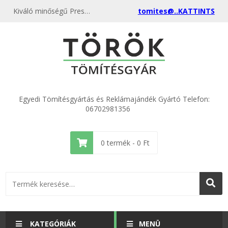
Kiváló minőségű Prespánlemez 700x1000x0,20 kedvező áron, egyenest a gyártótól, rendeld meg most és csatlakozz a több ezer elégedett vásárlóhoz.
tomites@..KATTINTS
Egyedi Tömítésgyártás és Reklámajándék Gyártó Telefon:
06702981356
0
termék -
0
Ft
KATEGÓRIÁK
MENÜ