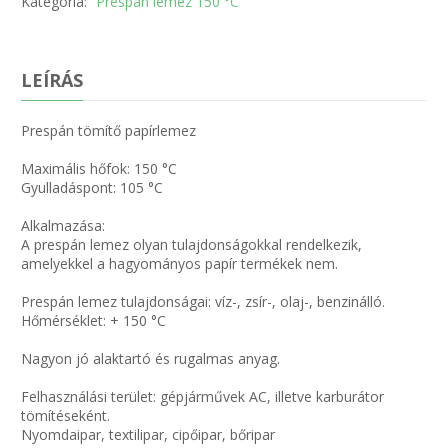
Kategória:
Prespán lemez 150 °C
LEÍRÁS
Prespán tömítő papírlemez
Maximális hőfok: 150 °C
Gyulladáspont: 105 °C
Alkalmazása:
A prespán lemez olyan tulajdonságokkal rendelkezik,
amelyekkel a hagyományos papír termékek nem.
Prespán lemez tulajdonságai: víz-, zsír-, olaj-, benzinálló.
Hőmérséklet: + 150 °C
Nagyon jó alaktartó és rugalmas anyag.
Felhasználási terület: gépjárművek AC, illetve karburátor
tömítéseként.
Nyomdaipar, textilipar, cipőipar, bőripar