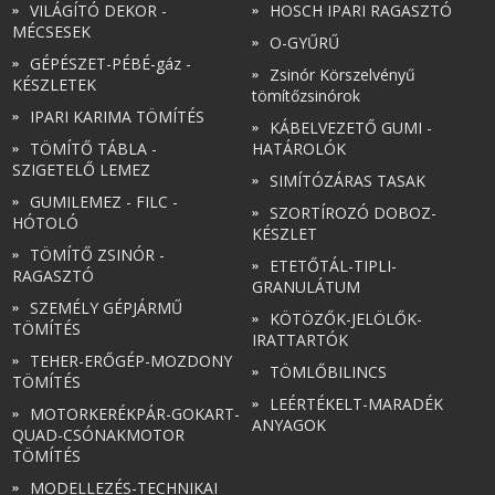
VILÁGÍTÓ DEKOR -
HOSCH IPARI RAGASZTÓ
MÉCSESEK
O-GYŰRŰ
GÉPÉSZET-PÉBÉ-gáz -
Zsinór Körszelvényű
KÉSZLETEK
tömítőzsinórok
IPARI KARIMA TÖMÍTÉS
KÁBELVEZETŐ GUMI -
TÖMÍTŐ TÁBLA -
HATÁROLÓK
SZIGETELŐ LEMEZ
SIMÍTÓZÁRAS TASAK
GUMILEMEZ - FILC -
SZORTÍROZÓ DOBOZ-
HÓTOLÓ
KÉSZLET
TÖMÍTŐ ZSINÓR -
ETETŐTÁL-TIPLI-
RAGASZTÓ
GRANULÁTUM
SZEMÉLY GÉPJÁRMŰ
KÖTÖZŐK-JELÖLŐK-
TÖMÍTÉS
IRATTARTÓK
TEHER-ERŐGÉP-MOZDONY
TÖMLŐBILINCS
TÖMÍTÉS
LEÉRTÉKELT-MARADÉK
MOTORKERÉKPÁR-GOKART-
ANYAGOK
QUAD-CSÓNAKMOTOR
TÖMÍTÉS
MODELLEZÉS-TECHNIKAI