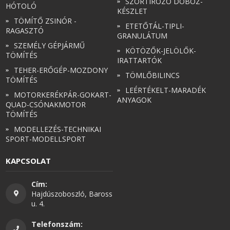
SZORTÍROZÓ DOBOZ-
HÓTOLÓ
KÉSZLET
TÖMÍTŐ ZSINÓR -
ETETŐTÁL-TIPLI-
RAGASZTÓ
GRANULÁTUM
SZEMÉLY GÉPJÁRMŰ
KÖTÖZŐK-JELÖLŐK-
TÖMÍTÉS
IRATTARTÓK
TEHER-ERŐGÉP-MOZDONY
TÖMLŐBILINCS
TÖMÍTÉS
LEÉRTÉKELT-MARADÉK
MOTORKERÉKPÁR-GOKART-
ANYAGOK
QUAD-CSÓNAKMOTOR
TÖMÍTÉS
MODELLEZÉS-TECHNIKAI
SPORT-MODELLSPORT
KAPCSOLAT
Cím:
Hajdúszoboszló, Baross
u. 4.
Telefonszám: