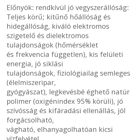
Előnyök: rendkívül jó vegyszerállóság:
Teljes körű; kitűnő hőállóság és
hidegállóság, kiváló elektromos
szigetelő és dielektromos
tulajdonságok (hőmérséklet
és frekvencia független), kis felületi
energia, jó siklási
tulajdonságok, fiziológiailag semleges
(élelmiszeripar,
gyógyászat), legkevésbé éghető natúr
polimer (oxigénindex 95% körüli), jó
szívósság és kifáradási ellenállás, jól
forgácsolható,
vágható, elhanyagolhatóan kicsi
vízfelvétel.