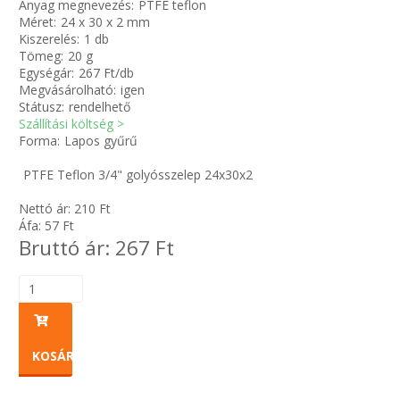
Anyag megnevezés:
PTFE teflon
Méret:
24 x 30 x 2 mm
Kiszerelés:
1 db
Zsinór Körszelvényű tömítőzsinórok
Tömeg:
20 g
Egységár:
267 Ft/db
KÁBELVEZETŐ GUMI - HATÁROLÓK
Megvásárolható:
igen
Státusz:
rendelhető
Szállítási költség >
SIMÍTÓZÁRAS TASAK
Forma:
Lapos gyűrű
SZORTÍROZÓ DOBOZ-KÉSZLET
PTFE Teflon 3/4" golyósszelep 24x30x2
Nettó ár:
210
Ft
ETETŐTÁL-TIPLI-GRANULÁTUM
Áfa:
57
Ft
Bruttó ár:
267
Ft
KÖTÖZŐK-JELÖLŐK-IRATTARTÓK
TÖMLŐBILINCS
LEÉRTÉKELT-MARADÉK ANYAGOK
KOSÁRBA