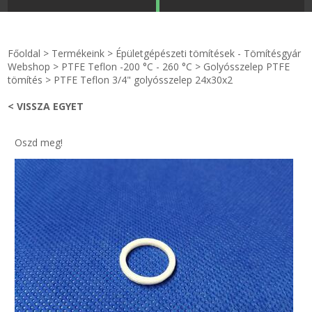
STRANDKAPSZULA - VÍZIPISZTOLY-FRIZBI
Főoldal
Főoldal
>
Termékeink
>
Épületgépészeti tömítések - Tömítésgyár
KULCSTARTÓ - KULCSKARIKA
videók
Webshop
>
PTFE Teflon -200 °C - 260 °C
>
Golyósszelep PTFE
tömítés
>
PTFE Teflon 3/4" golyósszelep 24x30x2
HŰTŐMÁGNES KERET - FÓLIA
Termékek
< VISSZA EGYET
VILÁGÍTÓ DEKOR - MÉCSESEK
Hogyan vásároljak?
Oszd meg!
GÉPÉSZET-PÉBÉ-gáz - KÉSZLETEK
Rólunk
IPARI KARIMA TÖMÍTÉS
Egyedi gyártás
TÖMÍTŐ TÁBLA - SZIGETELŐ LEMEZ
Hírek
GUMILEMEZ - FILC - HÓTOLÓ
Kapcsolat
TÖMÍTŐ ZSINÓR - RAGASZTÓ
ÁSZF