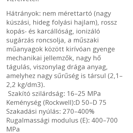
Hátrányok: nem mérettartó (nagy
kúszási, hideg folyási hajlam), rossz
kopás- és karcállóság, ionizáló
sugárzás roncsolja, a műszaki
műanyagok között kirívóan gyenge
mechanikai jellemzők, nagy hő
tágulás, viszonylag drága anyag,
amelyhez nagy sűrűség is társul (2,1–
2,2 kg/dm3).
Szakító szilárdság: 16–25 MPa
Keménység (Rockwell):D 50–D 75
Szakadási nyúlás: 270–400%
Rugalmassági modulus (E): 400–700
MPa