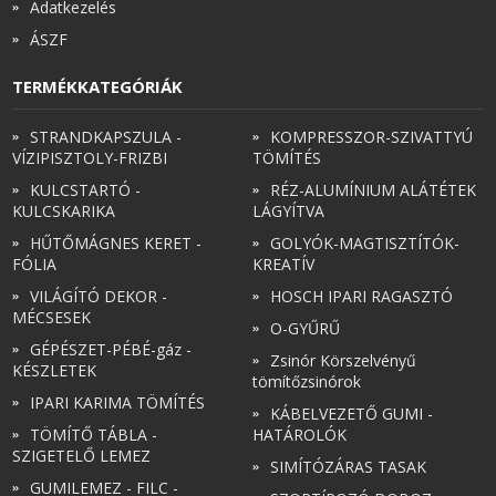
Adatkezelés
ÁSZF
TERMÉKKATEGÓRIÁK
STRANDKAPSZULA -
KOMPRESSZOR-SZIVATTYÚ
VÍZIPISZTOLY-FRIZBI
TÖMÍTÉS
KULCSTARTÓ -
RÉZ-ALUMÍNIUM ALÁTÉTEK
KULCSKARIKA
LÁGYÍTVA
HŰTŐMÁGNES KERET -
GOLYÓK-MAGTISZTÍTÓK-
FÓLIA
KREATÍV
VILÁGÍTÓ DEKOR -
HOSCH IPARI RAGASZTÓ
MÉCSESEK
O-GYŰRŰ
GÉPÉSZET-PÉBÉ-gáz -
Zsinór Körszelvényű
KÉSZLETEK
tömítőzsinórok
IPARI KARIMA TÖMÍTÉS
KÁBELVEZETŐ GUMI -
TÖMÍTŐ TÁBLA -
HATÁROLÓK
SZIGETELŐ LEMEZ
SIMÍTÓZÁRAS TASAK
GUMILEMEZ - FILC -