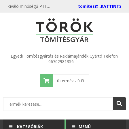
Kiváló minőségű PTFE Teflon 3/4" golyósszelep 24x30x2 kedvező áron, egyenest a gyártótól, rendeld meg most és csatlakozz a több ezer elégedett vásárlóhoz.
tomites@..KATTINTS
Egyedi Tömítésgyártás és Reklámajándék Gyártó Telefon:
06702981356
0
termék -
0
Ft
KATEGÓRIÁK
MENÜ