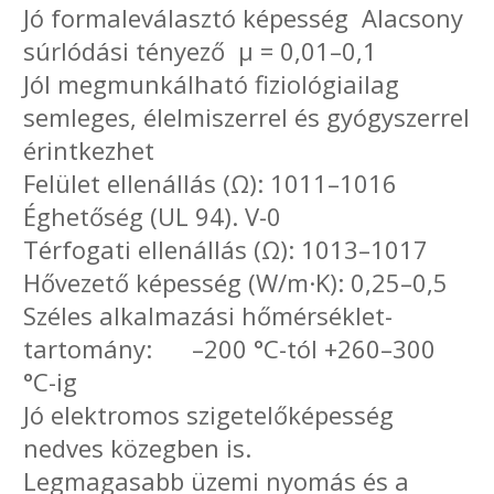
Jó formaleválasztó képesség Alacsony
súrlódási tényező µ = 0,01–0,1
Jól megmunkálható fiziológiailag
semleges, élelmiszerrel és gyógyszerrel
érintkezhet
Felület ellenállás (Ω): 1011–1016
Éghetőség (UL 94). V-0
Térfogati ellenállás (Ω): 1013–1017
Hővezető képesség (W/m·K): 0,25–0,5
Széles alkalmazási hőmérséklet-
tartomány: –200 °C-tól +260–300
°C-ig
Jó elektromos szigetelőképesség
nedves közegben is.
Legmagasabb üzemi nyomás és a