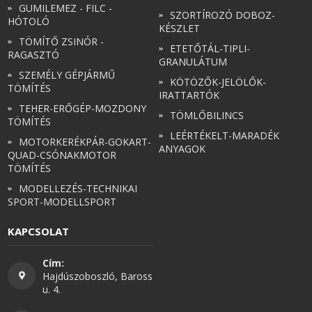
GUMILEMEZ - FILC -
SZORTÍROZÓ DOBOZ-
HÓTOLÓ
KÉSZLET
TÖMÍTŐ ZSINÓR -
ETETŐTÁL-TIPLI-
RAGASZTÓ
GRANULÁTUM
SZEMÉLY GÉPJÁRMŰ
KÖTÖZŐK-JELÖLŐK-
TÖMÍTÉS
IRATTARTÓK
TEHER-ERŐGÉP-MOZDONY
TÖMLŐBILINCS
TÖMÍTÉS
LEÉRTÉKELT-MARADÉK
MOTORKERÉKPÁR-GOKART-
ANYAGOK
QUAD-CSÓNAKMOTOR
TÖMÍTÉS
MODELLEZÉS-TECHNIKAI
SPORT-MODELLSPORT
KAPCSOLAT
Cím:
Hajdúszoboszló, Baross
u. 4.