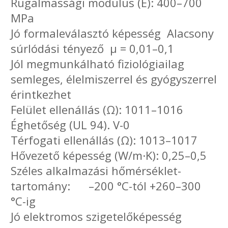
Rugalmassági modulus (E): 400–700
MPa
Jó formaleválasztó képesség Alacsony
súrlódási tényező µ = 0,01–0,1
Jól megmunkálható fiziológiailag
semleges, élelmiszerrel és gyógyszerrel
érintkezhet
Felület ellenállás (Ω): 1011–1016
Éghetőség (UL 94). V-0
Térfogati ellenállás (Ω): 1013–1017
Hővezető képesség (W/m·K): 0,25–0,5
Széles alkalmazási hőmérséklet-
tartomány: –200 °C-tól +260–300
°C-ig
Jó elektromos szigetelőképesség