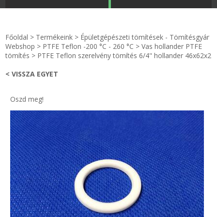
STRANDKAPSZULA - VÍZIPISZTOLY-FRIZBI
Főoldal
Főoldal
>
Termékeink
>
Épületgépészeti tömítések - Tömítésgyár
KULCSTARTÓ - KULCSKARIKA
videók
Webshop
>
PTFE Teflon -200 °C - 260 °C
>
Vas hollander PTFE
tömítés
>
PTFE Teflon szerelvény tömítés 6/4" hollander 46x62x2
HŰTŐMÁGNES KERET - FÓLIA
Termékek
< VISSZA EGYET
VILÁGÍTÓ DEKOR - MÉCSESEK
Hogyan vásároljak?
Oszd meg!
GÉPÉSZET-PÉBÉ-gáz - KÉSZLETEK
Rólunk
IPARI KARIMA TÖMÍTÉS
Egyedi gyártás
TÖMÍTŐ TÁBLA - SZIGETELŐ LEMEZ
Hírek
GUMILEMEZ - FILC - HÓTOLÓ
Kapcsolat
TÖMÍTŐ ZSINÓR - RAGASZTÓ
ÁSZF