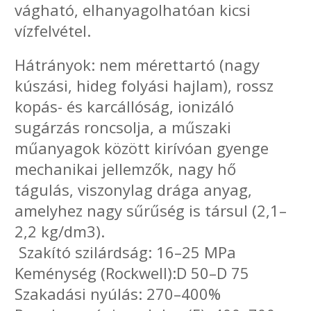
vágható, elhanyagolhatóan kicsi
vízfelvétel.
Hátrányok: nem mérettartó (nagy
kúszási, hideg folyási hajlam), rossz
kopás- és karcállóság, ionizáló
sugárzás roncsolja, a műszaki
műanyagok között kirívóan gyenge
mechanikai jellemzők, nagy hő
tágulás, viszonylag drága anyag,
amelyhez nagy sűrűség is társul (2,1–
2,2 kg/dm3).
Szakító szilárdság: 16–25 MPa
Keménység (Rockwell):D 50–D 75
Szakadási nyúlás: 270–400%