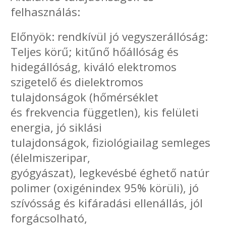
felhasználás:
Előnyök: rendkívül jó vegyszerállóság:
Teljes körű; kitűnő hőállóság és
hidegállóság, kiváló elektromos
szigetelő és dielektromos
tulajdonságok (hőmérséklet
és frekvencia független), kis felületi
energia, jó siklási
tulajdonságok, fiziológiailag semleges
(élelmiszeripar,
gyógyászat), legkevésbé éghető natúr
polimer (oxigénindex 95% körüli), jó
szívósság és kifáradási ellenállás, jól
forgácsolható,