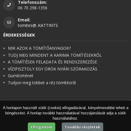
Telefonszám:
06 70 298-1356
Email:
tomites@..KATTINTS
ÉRDEKESSÉGEK
MIK AZOK A TÖMÍTŐANYAGOK?
TUDJ MEG MINDENT A KARIMA TÖMÍTÉSEKRŐL
A TÖMÍTÉSEK FELADATA ÉS RENDSZEREZÉSE
VÍZIPISZTOLY EGY ÖRÖK NYÁRI SZÓRAKOZÁS
Gumitörténet
Tudjon meg többet a réz tömítésről
A honlapon használt sütik (cookie) elfogadásával, kényelmesebbé teheti a
© Török és Társai 2026 - Minden jog fenntartva
böngészést. A honlap további használatával hozzájárulását adja a sütik
Honlapkészítés
,
webdesign
,
keresőoptimalizálás
:
Expedient
használatához.
Marketing tanácsadónk a
Marketing Professzorok Kft.
Elfogadom
További részletek