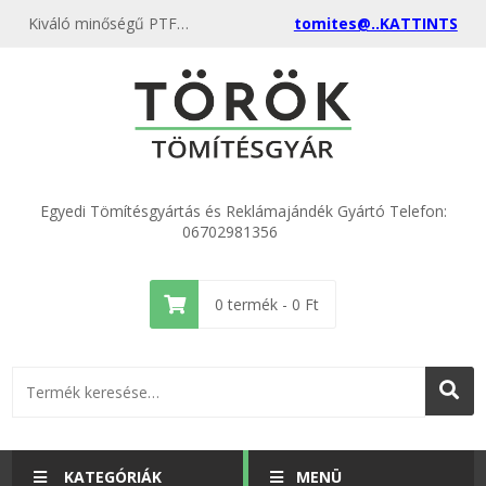
Kiváló minőségű PTFE Teflon 6/4" hollander 46x62x2 kedvező áron, egyenest a gyártótól, rendeld meg most és csatlakozz a több ezer elégedett vásárlóhoz.
tomites@..KATTINTS
Egyedi Tömítésgyártás és Reklámajándék Gyártó Telefon:
06702981356
0
termék -
0
Ft
KATEGÓRIÁK
MENÜ