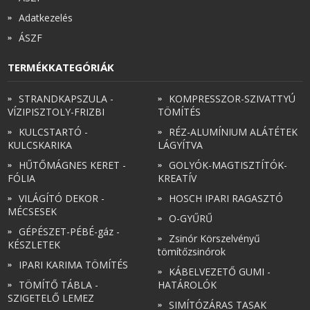
Adatkezelés
ÁSZF
TERMÉKKATEGÓRIÁK
STRANDKAPSZULA -
KOMPRESSZOR-SZIVATTYÚ
VÍZIPISZTOLY-FRIZBI
TÖMÍTÉS
KULCSTARTÓ -
RÉZ-ALUMÍNIUM ALÁTÉTEK
KULCSKARIKA
LÁGYÍTVA
HŰTŐMÁGNES KERET -
GOLYÓK-MAGTISZTÍTÓK-
FÓLIA
KREATÍV
VILÁGÍTÓ DEKOR -
HOSCH IPARI RAGASZTÓ
MÉCSESEK
O-GYŰRŰ
GÉPÉSZET-PÉBÉ-gáz -
Zsinór Körszelvényű
KÉSZLETEK
tömítőzsinórok
IPARI KARIMA TÖMÍTÉS
KÁBELVEZETŐ GUMI -
TÖMÍTŐ TÁBLA -
HATÁROLÓK
SZIGETELŐ LEMEZ
SIMÍTÓZÁRAS TASAK