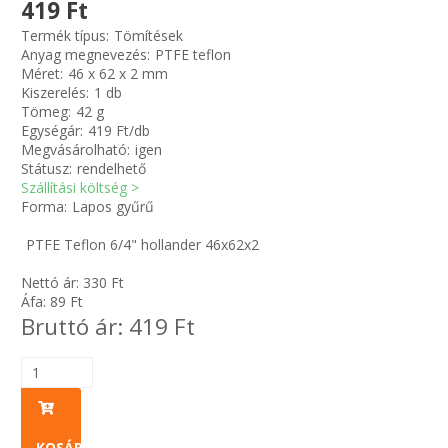
419 Ft
Termék típus:
Tömítések
Zsinór Körszelvényű tömítőzsinórok
Anyag megnevezés:
PTFE teflon
Méret:
46 x 62 x 2 mm
Kiszerelés:
1 db
KÁBELVEZETŐ GUMI - HATÁROLÓK
Tömeg:
42 g
Egységár:
419 Ft/db
SIMÍTÓZÁRAS TASAK
Megvásárolható:
igen
Státusz:
rendelhető
Szállítási költség >
SZORTÍROZÓ DOBOZ-KÉSZLET
Forma:
Lapos gyűrű
PTFE Teflon 6/4" hollander 46x62x2
ETETŐTÁL-TIPLI-GRANULÁTUM
Nettó ár:
330
Ft
KÖTÖZŐK-JELÖLŐK-IRATTARTÓK
Áfa:
89
Ft
Bruttó ár:
419
Ft
TÖMLŐBILINCS
LEÉRTÉKELT-MARADÉK ANYAGOK
KOSÁRBA