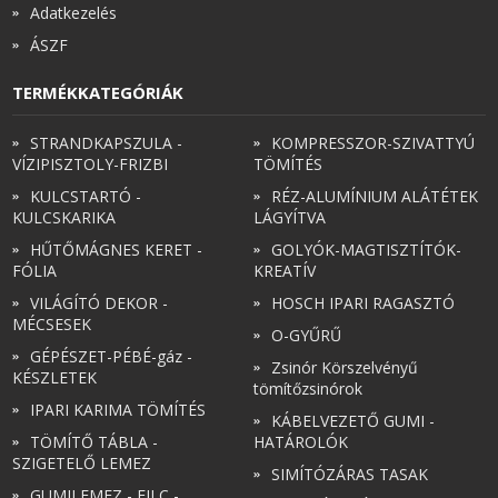
Adatkezelés
ÁSZF
TERMÉKKATEGÓRIÁK
STRANDKAPSZULA -
KOMPRESSZOR-SZIVATTYÚ
VÍZIPISZTOLY-FRIZBI
TÖMÍTÉS
KULCSTARTÓ -
RÉZ-ALUMÍNIUM ALÁTÉTEK
KULCSKARIKA
LÁGYÍTVA
HŰTŐMÁGNES KERET -
GOLYÓK-MAGTISZTÍTÓK-
FÓLIA
KREATÍV
VILÁGÍTÓ DEKOR -
HOSCH IPARI RAGASZTÓ
MÉCSESEK
O-GYŰRŰ
GÉPÉSZET-PÉBÉ-gáz -
Zsinór Körszelvényű
KÉSZLETEK
tömítőzsinórok
IPARI KARIMA TÖMÍTÉS
KÁBELVEZETŐ GUMI -
TÖMÍTŐ TÁBLA -
HATÁROLÓK
SZIGETELŐ LEMEZ
SIMÍTÓZÁRAS TASAK
GUMILEMEZ - FILC -