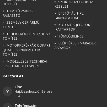
SZORTÍROZÓ DOBOZ-
HÓTOLÓ
KÉSZLET
TÖMÍTŐ ZSINÓR -
ETETŐTÁL-TIPLI-
RAGASZTÓ
GRANULÁTUM
SZEMÉLY GÉPJÁRMŰ
KÖTÖZŐK-JELÖLŐK-
TÖMÍTÉS
IRATTARTÓK
TEHER-ERŐGÉP-MOZDONY
TÖMLŐBILINCS
TÖMÍTÉS
LEÉRTÉKELT-MARADÉK
MOTORKERÉKPÁR-GOKART-
ANYAGOK
QUAD-CSÓNAKMOTOR
TÖMÍTÉS
MODELLEZÉS-TECHNIKAI
SPORT-MODELLSPORT
KAPCSOLAT
Cím:
Hajdúszoboszló, Baross
u. 4.
Telefonszám: