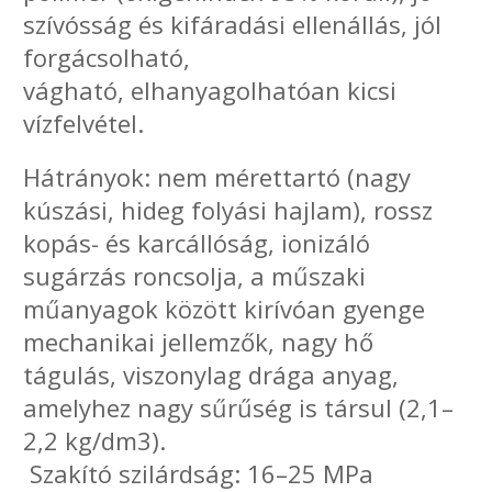
szívósság és kifáradási ellenállás, jól
forgácsolható,
vágható, elhanyagolhatóan kicsi
vízfelvétel.
Hátrányok: nem mérettartó (nagy
kúszási, hideg folyási hajlam), rossz
kopás- és karcállóság, ionizáló
sugárzás roncsolja, a műszaki
műanyagok között kirívóan gyenge
mechanikai jellemzők, nagy hő
tágulás, viszonylag drága anyag,
amelyhez nagy sűrűség is társul (2,1–
2,2 kg/dm3).
Szakító szilárdság: 16–25 MPa