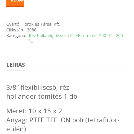
Gyártó:
Török és Társai Kft.
Cikkszám:
3088
Kategória:
Réz hollandi, flexicső PTFE tömítés -200 °C - 260
°C
LEÍRÁS
3/8” flexibiliscső, réz
hollander tömítés 1 db
Méret: 10 x 15 x 2
Anyag: PTFE TEFLON poli (tetrafluor-
etilén)