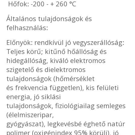
Hőfok: -200 - + 260 °C
Általános tulajdonságok és
felhasználás:
Előnyök: rendkívül jó vegyszerállóság:
Teljes körű; kitűnő hőállóság és
hidegállóság, kiváló elektromos
szigetelő és dielektromos
tulajdonságok (hőmérséklet
és frekvencia független), kis felületi
energia, jó siklási
tulajdonságok, fiziológiailag semleges
(élelmiszeripar,
gyógyászat), legkevésbé éghető natúr
polimer (oxigénindex 95% körüli), jó