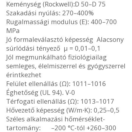
Keménység (Rockwell):D 50–D 75
Szakadási nyúlás: 270–400%
Rugalmassági modulus (E): 400–700
MPa
Jó formaleválasztó képesség Alacsony
súrlódási tényező µ = 0,01–0,1
Jól megmunkálható fiziológiailag
semleges, élelmiszerrel és gyógyszerrel
érintkezhet
Felület ellenállás (Ω): 1011–1016
Éghetőség (UL 94). V-0
Térfogati ellenállás (Ω): 1013–1017
Hővezető képesség (W/m·K): 0,25–0,5
Széles alkalmazási hőmérséklet-
tartomány: –200 °C-tól +260–300