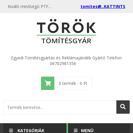
Kiváló minőségű PTFE teflon tömítés 10 x 15 x 2
tomites@..KATTINTS
Egyedi Tömítésgyártás és Reklámajándék Gyártó Telefon:
06702981356
0
termék -
0
Ft
KATEGÓRIÁK
MENÜ