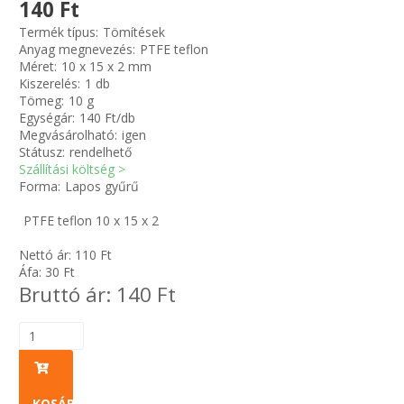
140 Ft
Termék típus:
Tömítések
Zsinór Körszelvényű tömítőzsinórok
Anyag megnevezés:
PTFE teflon
Méret:
10 x 15 x 2 mm
Kiszerelés:
1 db
KÁBELVEZETŐ GUMI - HATÁROLÓK
Tömeg:
10 g
Egységár:
140 Ft/db
SIMÍTÓZÁRAS TASAK
Megvásárolható:
igen
Státusz:
rendelhető
Szállítási költség >
SZORTÍROZÓ DOBOZ-KÉSZLET
Forma:
Lapos gyűrű
PTFE teflon 10 x 15 x 2
ETETŐTÁL-TIPLI-GRANULÁTUM
Nettó ár:
110
Ft
KÖTÖZŐK-JELÖLŐK-IRATTARTÓK
Áfa:
30
Ft
Bruttó ár:
140
Ft
TÖMLŐBILINCS
LEÉRTÉKELT-MARADÉK ANYAGOK
KOSÁRBA