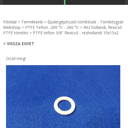
STRANDKAPSZULA - VÍZIPISZTOLY-FRIZBI
Főoldal
Főoldal
>
Termékeink
>
Épületgépészeti tömítések - Tömítésgyár
KULCSTARTÓ - KULCSKARIKA
videók
Webshop
>
PTFE Teflon -200 °C - 260 °C
>
Réz hollandi, flexicső
PTFE tömítés
>
PTFE teflon 3/8" flexicső - rézhollandi 10x15x2
HŰTŐMÁGNES KERET - FÓLIA
Termékek
< VISSZA EGYET
VILÁGÍTÓ DEKOR - MÉCSESEK
Hogyan vásároljak?
Oszd meg!
GÉPÉSZET-PÉBÉ-gáz - KÉSZLETEK
Rólunk
IPARI KARIMA TÖMÍTÉS
Egyedi gyártás
TÖMÍTŐ TÁBLA - SZIGETELŐ LEMEZ
Hírek
GUMILEMEZ - FILC - HÓTOLÓ
Kapcsolat
TÖMÍTŐ ZSINÓR - RAGASZTÓ
ÁSZF