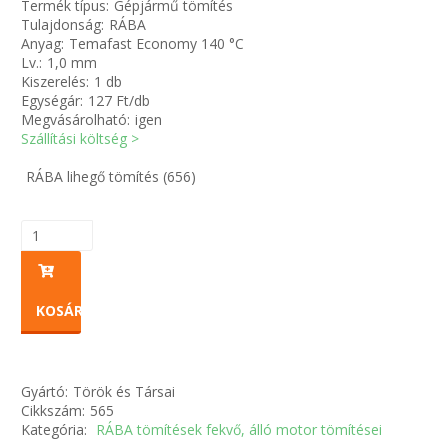
Termék típus:
Gépjármű tömítés
Tulajdonság:
RÁBA
Anyag:
Temafast Economy 140 °C
Zsinór Körszelvényű tömítőzsinórok
Lv.:
1,0 mm
Kiszerelés:
1 db
KÁBELVEZETŐ GUMI - HATÁROLÓK
Egységár:
127 Ft/db
Megvásárolható:
igen
Szállítási költség >
SIMÍTÓZÁRAS TASAK
RÁBA lihegő tömítés (656)
SZORTÍROZÓ DOBOZ-KÉSZLET
ETETŐTÁL-TIPLI-GRANULÁTUM
KÖTÖZŐK-JELÖLŐK-IRATTARTÓK
KOSÁRBA
TÖMLŐBILINCS
Gyártó:
Török és Társai
LEÉRTÉKELT-MARADÉK ANYAGOK
Cikkszám:
565
Kategória:
RÁBA tömítések fekvő, álló motor tömítései