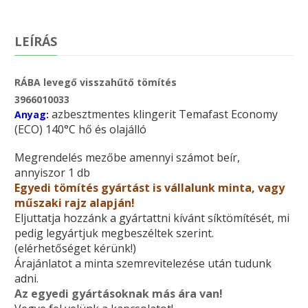
LEÍRÁS
RÁBA levegő visszahűtő tömítés
3966010033
azbesztmentes klingerit Temafast Economy
Anyag:
(ECO) 140°C hő és olajálló
Megrendelés mezőbe amennyi számot beír,
annyiszor 1 db
Egyedi tömítés gyártást is vállalunk minta, vagy
műszaki rajz alapján!
Eljuttatja hozzánk a gyártattni kívánt síktömítését, mi
pedig legyártjuk megbeszéltek szerint.
(elérhetőséget kérünk!)
Árajánlatot a minta szemrevitelezése után tudunk
adni.
Az egyedi gyártásoknak más ára van!