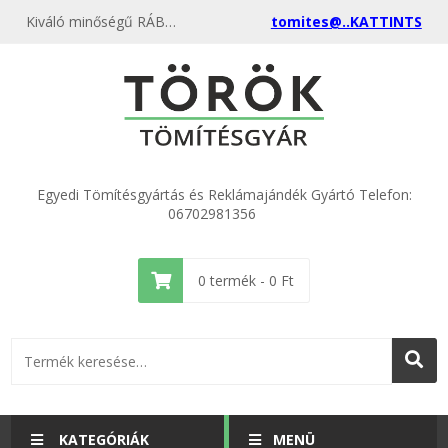
Kiváló minőségű RÁBA lihegő tömítés (656) kedvező áron, egyenest a gyártótól, rendeld meg most és csatlakozz a több ezer elégedett vásárlóhoz.
tomites@..KATTINTS
Egyedi Tömítésgyártás és Reklámajándék Gyártó Telefon:
06702981356
0
termék -
0
Ft
KATEGÓRIÁK
MENÜ