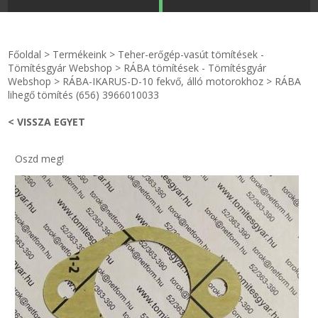
STRANDKAPSZULA - VÍZIPISZTOLY-FRIZBI
Főoldal
Főoldal
>
Termékeink
>
Teher-erőgép-vasút tömítések -
KULCSTARTÓ - KULCSKARIKA
videók
Tömítésgyár Webshop
>
RÁBA tömítések - Tömítésgyár
Webshop
>
RÁBA-IKARUS-D-10 fekvő, álló motorokhoz
>
RÁBA
lihegő tömítés (656) 3966010033
HŰTŐMÁGNES KERET - FÓLIA
Termékek
< VISSZA EGYET
VILÁGÍTÓ DEKOR - MÉCSESEK
Hogyan vásároljak?
Oszd meg!
GÉPÉSZET-PÉBÉ-gáz - KÉSZLETEK
Rólunk
IPARI KARIMA TÖMÍTÉS
Egyedi gyártás
TÖMÍTŐ TÁBLA - SZIGETELŐ LEMEZ
Hírek
GUMILEMEZ - FILC - HÓTOLÓ
Kapcsolat
TÖMÍTŐ ZSINÓR - RAGASZTÓ
ÁSZF