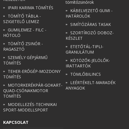
tömítőzsinórok
IPARI KARIMA TÖMÍTÉS
KÁBELVEZETŐ GUMI -
TÖMÍTŐ TÁBLA -
HATÁROLÓK
SZIGETELŐ LEMEZ
SIMÍTÓZÁRAS TASAK
GUMILEMEZ - FILC -
SZORTÍROZÓ DOBOZ-
HÓTOLÓ
KÉSZLET
TÖMÍTŐ ZSINÓR -
ETETŐTÁL-TIPLI-
RAGASZTÓ
GRANULÁTUM
SZEMÉLY GÉPJÁRMŰ
KÖTÖZŐK-JELÖLŐK-
TÖMÍTÉS
IRATTARTÓK
TEHER-ERŐGÉP-MOZDONY
TÖMLŐBILINCS
TÖMÍTÉS
LEÉRTÉKELT-MARADÉK
MOTORKERÉKPÁR-GOKART-
ANYAGOK
QUAD-CSÓNAKMOTOR
TÖMÍTÉS
MODELLEZÉS-TECHNIKAI
SPORT-MODELLSPORT
KAPCSOLAT