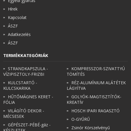
Egyedi gyártás
Hírek
Kapcsolat
ÁSZF
Adatkezelés
ÁSZF
TERMÉKKATEGÓRIÁK
STRANDKAPSZULA -
KOMPRESSZOR-SZIVATTYÚ
VÍZIPISZTOLY-FRIZBI
TÖMÍTÉS
KULCSTARTÓ -
RÉZ-ALUMÍNIUM ALÁTÉTEK
KULCSKARIKA
LÁGYÍTVA
HŰTŐMÁGNES KERET -
GOLYÓK-MAGTISZTÍTÓK-
FÓLIA
KREATÍV
VILÁGÍTÓ DEKOR -
HOSCH IPARI RAGASZTÓ
MÉCSESEK
O-GYŰRŰ
GÉPÉSZET-PÉBÉ-gáz -
Zsinór Körszelvényű
KÉSZLETEK