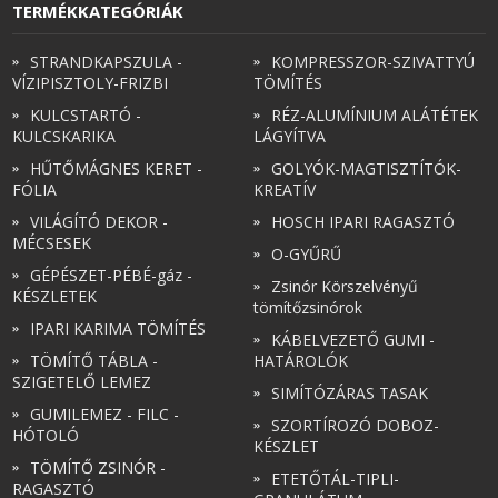
TERMÉKKATEGÓRIÁK
STRANDKAPSZULA -
KOMPRESSZOR-SZIVATTYÚ
VÍZIPISZTOLY-FRIZBI
TÖMÍTÉS
KULCSTARTÓ -
RÉZ-ALUMÍNIUM ALÁTÉTEK
KULCSKARIKA
LÁGYÍTVA
HŰTŐMÁGNES KERET -
GOLYÓK-MAGTISZTÍTÓK-
FÓLIA
KREATÍV
VILÁGÍTÓ DEKOR -
HOSCH IPARI RAGASZTÓ
MÉCSESEK
O-GYŰRŰ
GÉPÉSZET-PÉBÉ-gáz -
Zsinór Körszelvényű
KÉSZLETEK
tömítőzsinórok
IPARI KARIMA TÖMÍTÉS
KÁBELVEZETŐ GUMI -
TÖMÍTŐ TÁBLA -
HATÁROLÓK
SZIGETELŐ LEMEZ
SIMÍTÓZÁRAS TASAK
GUMILEMEZ - FILC -
SZORTÍROZÓ DOBOZ-
HÓTOLÓ
KÉSZLET
TÖMÍTŐ ZSINÓR -
ETETŐTÁL-TIPLI-
RAGASZTÓ