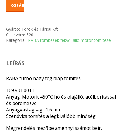
KOSÁRBA
Gyártó:
Török és Társai Kft.
Cikkszám:
520
Kategória:
RÁBA tömítések fekvő, álló motor tömítései
LEÍRÁS
RÁBA turbó nagy téglalap tömítés
109.901.0011
Anyag: Motorit 450°C hő és olajálló, acélborítással
és peremezve
Anyagvastagság: 1,6 mm
Szendvics tömítés a legkiválóbb minőség!
Megrendelés mezőbe amennyi számot beír,