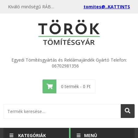
Kiváló minőségű RÁBA turbó nagy téglalap (022) kedvező áron, egyenest a gyártótól, rendeld meg most és csatlakozz a több ezer elégedett vásárlóhoz.
tomites@..KATTINTS
Egyedi Tömítésgyártás és Reklámajándék Gyártó Telefon:
06702981356
0
termék -
0
Ft
KATEGÓRIÁK
MENÜ