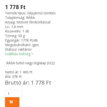
1 778 Ft
Zsinór Körszelvényű tömítőzsinórok
Termék típus:
Gépjármű tömítés
Tulajdonság:
RÁBA
Anyag:
Motorit fémborítással
KÁBELVEZETŐ GUMI - HATÁROLÓK
Lv.:
1,6 mm
Kiszerelés:
1 db
SIMÍTÓZÁRAS TASAK
Tömeg:
50 g
Egységár:
1778 Ft/db
Megvásárolható:
igen
SZORTÍROZÓ DOBOZ-KÉSZLET
Státusz:
raktáron
Szállítási költség >
ETETŐTÁL-TIPLI-GRANULÁTUM
RÁBA turbó nagy téglalap (022)
KÖTÖZŐK-JELÖLŐK-IRATTARTÓK
Nettó ár:
1 400
Ft
Áfa:
378
Ft
Bruttó ár:
1 778
Ft
TÖMLŐBILINCS
LEÉRTÉKELT-MARADÉK ANYAGOK