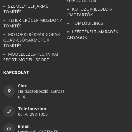
GRANULÁTUM
SZEMÉLY GÉPJÁRMŰ
KÖTÖZŐK-JELÖLŐK-
TÖMÍTÉS
IRATTARTÓK
TEHER-ERŐGÉP-MOZDONY
TÖMLŐBILINCS
TÖMÍTÉS
LEÉRTÉKELT-MARADÉK
MOTORKERÉKPÁR-GOKART-
ANYAGOK
QUAD-CSÓNAKMOTOR
TÖMÍTÉS
MODELLEZÉS-TECHNIKAI
SPORT-MODELLSPORT
KAPCSOLAT
Cím:
Hajdúszoboszló, Baross
u. 4.
Telefonszám:
06 70 298-1356
Email:
tomites@..KATTINTS