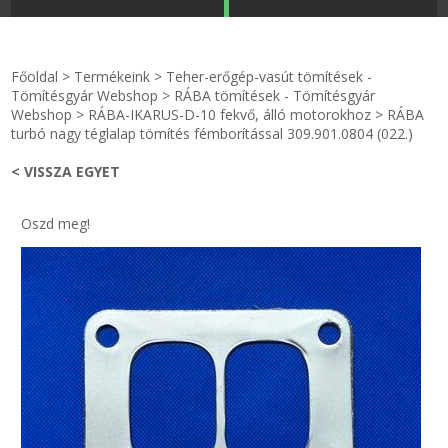
STRANDKAPSZULA - VÍZIPISZTOLY-FRIZBI
Főoldal
Főoldal
>
Termékeink
>
Teher-erőgép-vasút tömítések -
KULCSTARTÓ - KULCSKARIKA
videók
Tömítésgyár Webshop
>
RÁBA tömítések - Tömítésgyár
Webshop
>
RÁBA-IKARUS-D-10 fekvő, álló motorokhoz
>
RÁBA
turbó nagy téglalap tömítés fémborítással 309.901.0804 (022.)
HŰTŐMÁGNES KERET - FÓLIA
Termékek
< VISSZA EGYET
VILÁGÍTÓ DEKOR - MÉCSESEK
Hogyan vásároljak?
Oszd meg!
GÉPÉSZET-PÉBÉ-gáz - KÉSZLETEK
Rólunk
IPARI KARIMA TÖMÍTÉS
Egyedi gyártás
TÖMÍTŐ TÁBLA - SZIGETELŐ LEMEZ
Hírek
GUMILEMEZ - FILC - HÓTOLÓ
Kapcsolat
TÖMÍTŐ ZSINÓR - RAGASZTÓ
ÁSZF