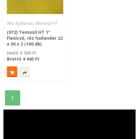
Réz hollandi, flexicső HT
(072) Temasil HT 1"
Flexicső, réz hollander 22
x 30 x 2 (100 db)
Nettó
3 500
Ft
Bruttó
4 445
Ft
1