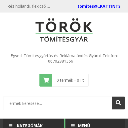
Réz hollandi, flexicső HT - Épületgépészeti tömítések a gyártótól, akciós ár egyedi méretben is
tomites@..KATTINTS
Egyedi Tömítésgyártás és Reklámajándék Gyártó Telefon:
06702981356
0
termék -
0
Ft
KATEGÓRIÁK
MENÜ