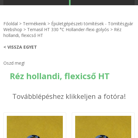
STRANDKAPSZULA - VÍZIPISZTOLY-FRIZBI
Főoldal
Főoldal
>
Termékeink
>
Épületgépészeti tömítések - Tömítésgyár
KULCSTARTÓ - KULCSKARIKA
videók
Webshop
>
Temasil HT 330 °C Hollander-flexi-golyós
>
Réz
hollandi, flexicső HT
HŰTŐMÁGNES KERET - FÓLIA
Termékek
< VISSZA EGYET
VILÁGÍTÓ DEKOR - MÉCSESEK
Hogyan vásároljak?
Oszd meg!
Réz hollandi, flexicső HT
GÉPÉSZET-PÉBÉ-gáz - KÉSZLETEK
Rólunk
IPARI KARIMA TÖMÍTÉS
Egyedi gyártás
Továbblépéshez klikkeljen a fotóra!
TÖMÍTŐ TÁBLA - SZIGETELŐ LEMEZ
Hírek
GUMILEMEZ - FILC - HÓTOLÓ
Kapcsolat
TÖMÍTŐ ZSINÓR - RAGASZTÓ
ÁSZF