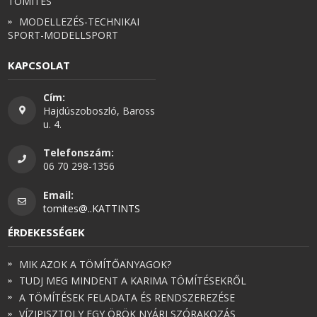
TÖMÍTÉS
MODELLEZÉS-TECHNIKAI
SPORT-MODELLSPORT
KAPCSOLAT
Cím:
Hajdúszoboszló, Baross
u. 4.
Telefonszám:
06 70 298-1356
Email:
tomites@..KATTINTS
ÉRDEKESSÉGEK
MIK AZOK A TÖMÍTŐANYAGOK?
TUDJ MEG MINDENT A KARIMA TÖMÍTÉSEKRŐL
A TÖMÍTÉSEK FELADATA ÉS RENDSZEREZÉSE
VÍZIPISZTOLY EGY ÖRÖK NYÁRI SZÓRAKOZÁS