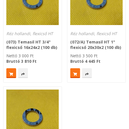
Zsinór Körszelvényű tömítőzsinórok
KÁBELVEZETŐ GUMI - HATÁROLÓK
Réz hollandi, flexicső HT
Réz hollandi, flexicső HT
SIMÍTÓZÁRAS TASAK
(073) Temasil HT 3/4"
(072/A) Temasil HT 1"
flexicső 16x24x2 (100 db)
flexicső 20x30x2 (100 db)
Nettó
3 000
Ft
Nettó
3 500
Ft
SZORTÍROZÓ DOBOZ-KÉSZLET
Bruttó
3 810
Ft
Bruttó
4 445
Ft
ETETŐTÁL-TIPLI-GRANULÁTUM
KÖTÖZŐK-JELÖLŐK-IRATTARTÓK
TÖMLŐBILINCS
LEÉRTÉKELT-MARADÉK ANYAGOK