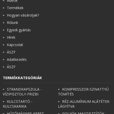
videók
Termékek
Hogyan vásároljak?
Rólunk
Egyedi gyártás
Hírek
Kapcsolat
ÁSZF
Adatkezelés
ÁSZF
TERMÉKKATEGÓRIÁK
STRANDKAPSZULA -
KOMPRESSZOR-SZIVATTYÚ
VÍZIPISZTOLY-FRIZBI
TÖMÍTÉS
KULCSTARTÓ -
RÉZ-ALUMÍNIUM ALÁTÉTEK
KULCSKARIKA
LÁGYÍTVA
HŰTŐMÁGNES KERET -
GOLYÓK-MAGTISZTÍTÓK-