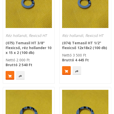
SZEMÉLY GÉPJÁRMŰ TÖMÍTÉS
Adatkezelés
TEHER-ERŐGÉP-MOZDONY TÖMÍTÉS
Réz hollandi, flexicső HT
Réz hollandi, flexicső HT
MOTORKERÉKPÁR-GOKART-QUAD-CSÓNAKMOTOR TÖMÍTÉS
(075) Temasil HT 3/8"
(074) Temasil HT 1/2"
Flexicső, réz hollander 10
flexicső 12x18x2 (100 db)
MODELLEZÉS-TECHNIKAI SPORT-MODELLSPORT
x 15 x 2 (100 db)
Nettó
3 500
Ft
Nettó
2 000
Ft
Bruttó
4 445
Ft
KOMPRESSZOR-SZIVATTYÚ TÖMÍTÉS
Bruttó
2 540
Ft
RÉZ-ALUMÍNIUM ALÁTÉTEK LÁGYÍTVA
GOLYÓK-MAGTISZTÍTÓK-KREATÍV
HOSCH IPARI RAGASZTÓ
O-GYŰRŰ