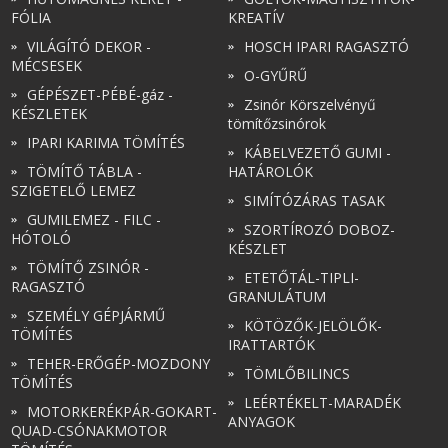
FÓLIA
KREATÍV
VILÁGÍTÓ DEKOR -
HOSCH IPARI RAGASZTÓ
MÉCSESEK
O-GYŰRŰ
GÉPÉSZET-PÉBÉ-gáz -
Zsinór Körszelvényű
KÉSZLETEK
tömítőzsinórok
IPARI KARIMA TÖMÍTÉS
KÁBELVEZETŐ GUMI -
TÖMÍTŐ TÁBLA -
HATÁROLÓK
SZIGETELŐ LEMEZ
SIMÍTÓZÁRAS TASAK
GUMILEMEZ - FILC -
SZORTÍROZÓ DOBOZ-
HÓTOLÓ
KÉSZLET
TÖMÍTŐ ZSINÓR -
ETETŐTÁL-TIPLI-
RAGASZTÓ
GRANULÁTUM
SZEMÉLY GÉPJÁRMŰ
KÖTÖZŐK-JELÖLŐK-
TÖMÍTÉS
IRATTARTÓK
TEHER-ERŐGÉP-MOZDONY
TÖMLŐBILINCS
TÖMÍTÉS
LEÉRTÉKELT-MARADÉK
MOTORKERÉKPÁR-GOKART-
ANYAGOK
QUAD-CSÓNAKMOTOR