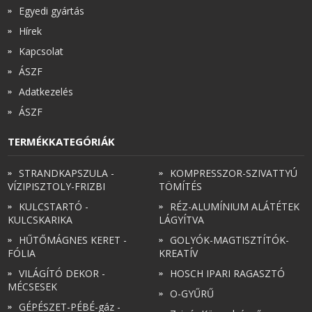
Egyedi gyártás
Hírek
Kapcsolat
ÁSZF
Adatkezelés
ÁSZF
TERMÉKKATEGÓRIÁK
STRANDKAPSZULA -
KOMPRESSZOR-SZIVATTYÚ
VÍZIPISZTOLY-FRIZBI
TÖMÍTÉS
KULCSTARTÓ -
RÉZ-ALUMÍNIUM ALÁTÉTEK
KULCSKARIKA
LÁGYÍTVA
HŰTŐMÁGNES KERET -
GOLYÓK-MAGTISZTÍTÓK-
FÓLIA
KREATÍV
VILÁGÍTÓ DEKOR -
HOSCH IPARI RAGASZTÓ
MÉCSESEK
O-GYŰRŰ
GÉPÉSZET-PÉBÉ-gáz -