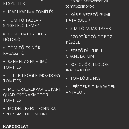
Zsinór Körszelvényű
KÉSZLETEK
tömítőzsinórok
IPARI KARIMA TÖMÍTÉS
KÁBELVEZETŐ GUMI -
TÖMÍTŐ TÁBLA -
HATÁROLÓK
SZIGETELŐ LEMEZ
SIMÍTÓZÁRAS TASAK
GUMILEMEZ - FILC -
SZORTÍROZÓ DOBOZ-
HÓTOLÓ
KÉSZLET
TÖMÍTŐ ZSINÓR -
ETETŐTÁL-TIPLI-
RAGASZTÓ
GRANULÁTUM
SZEMÉLY GÉPJÁRMŰ
KÖTÖZŐK-JELÖLŐK-
TÖMÍTÉS
IRATTARTÓK
TEHER-ERŐGÉP-MOZDONY
TÖMLŐBILINCS
TÖMÍTÉS
LEÉRTÉKELT-MARADÉK
MOTORKERÉKPÁR-GOKART-
ANYAGOK
QUAD-CSÓNAKMOTOR
TÖMÍTÉS
MODELLEZÉS-TECHNIKAI
SPORT-MODELLSPORT
KAPCSOLAT