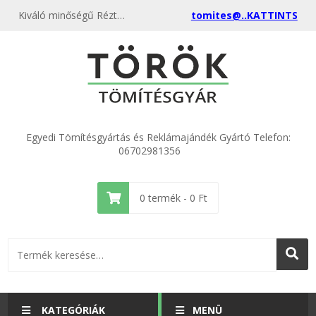
Kiváló minőségű Réztömítés 10 x 13.5 x 1 (100 db) kedvező áron, egyenest a gyártótól, rendeld meg most és csatlakozz a több ezer elégedett vásárlóhoz.
tomites@..KATTINTS
Egyedi Tömítésgyártás és Reklámajándék Gyártó Telefon:
06702981356
0
termék -
0
Ft
KATEGÓRIÁK
MENÜ