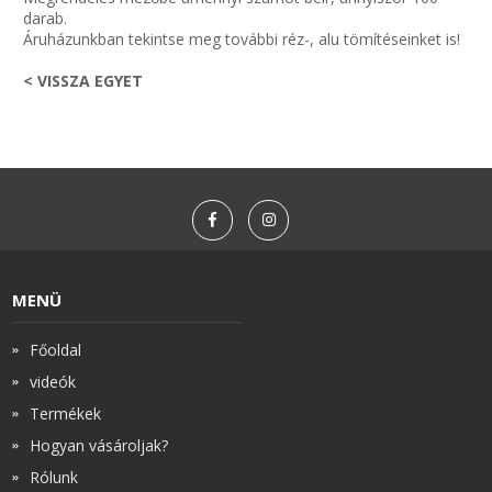
darab.
Áruházunkban tekintse meg további réz-, alu tömítéseinket is!
< VISSZA EGYET
MENÜ
Főoldal
videók
Termékek
Hogyan vásároljak?
Rólunk