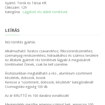
Gyártó:
Török és Társai Kft.
Cikkszám:
129
Kategória:
Lágyított réz alátét tömítések
LEÍRÁS
Réz tömítés gyártás
Alkalmazható: furatos csavarokhoz, fékcsörendszerekhez,
üzemanyag rendszerekhez, hidraulikához és számos területre
Az általunk gyártott réz tömítések lágyak! A megvásárolt
tömítéseket Önnek, csak be kell szerelnie.
Áruházunkban megtalálható a réz-, alumínium szortiment
készletek, dobozok, boxok
Keresse a "szortiment, dobozok, készletek" kategóriáknál!
Csomagolási egység 100 db
Az ár BRUTTÓ és 100 darabra vonatkozik!
Megrendelés mezőbe amennyi számot beír, annyiszor 100