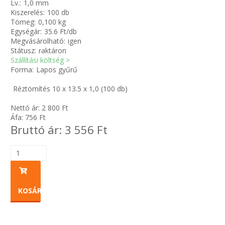
Lv.:
1,0 mm
Kiszerelés:
100 db
Tömeg:
0,100 kg
Zsinór Körszelvényű tömítőzsinórok
Egységár:
35.6 Ft/db
Megvásárolható:
igen
KÁBELVEZETŐ GUMI - HATÁROLÓK
Státusz:
raktáron
Szállítási költség >
Forma:
Lapos gyűrű
SIMÍTÓZÁRAS TASAK
Réztömítés 10 x 13.5 x 1,0 (100 db)
SZORTÍROZÓ DOBOZ-KÉSZLET
Nettó ár:
2 800
Ft
Áfa:
756
Ft
ETETŐTÁL-TIPLI-GRANULÁTUM
Bruttó ár:
3 556
Ft
KÖTÖZŐK-JELÖLŐK-IRATTARTÓK
TÖMLŐBILINCS
KOSÁRBA
LEÉRTÉKELT-MARADÉK ANYAGOK