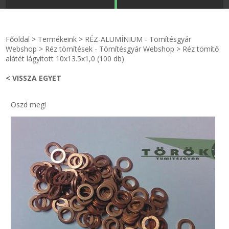
STRANDKAPSZULA - VÍZIPISZTOLY-FRIZBI
Főoldal
Főoldal
>
Termékeink
>
RÉZ-ALUMÍNIUM - Tömítésgyár
KULCSTARTÓ - KULCSKARIKA
videók
Webshop
>
Réz tömítések - Tömítésgyár Webshop
>
Réz tömítő
alátét lágyított 10x13.5x1,0 (100 db)
HŰTŐMÁGNES KERET - FÓLIA
Termékek
< VISSZA EGYET
VILÁGÍTÓ DEKOR - MÉCSESEK
Hogyan vásároljak?
Oszd meg!
GÉPÉSZET-PÉBÉ-gáz - KÉSZLETEK
Rólunk
IPARI KARIMA TÖMÍTÉS
Egyedi gyártás
TÖMÍTŐ TÁBLA - SZIGETELŐ LEMEZ
Hírek
GUMILEMEZ - FILC - HÓTOLÓ
Kapcsolat
TÖMÍTŐ ZSINÓR - RAGASZTÓ
ÁSZF