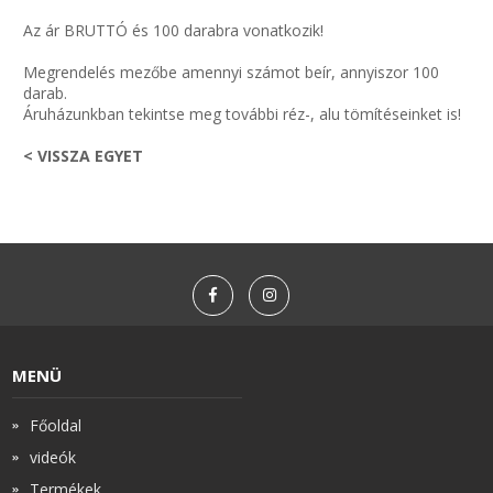
Az ár BRUTTÓ és 100 darabra vonatkozik!
Megrendelés mezőbe amennyi számot beír, annyiszor 100
darab.
Áruházunkban tekintse meg további réz-, alu tömítéseinket is!
< VISSZA EGYET
MENÜ
Főoldal
videók
Termékek