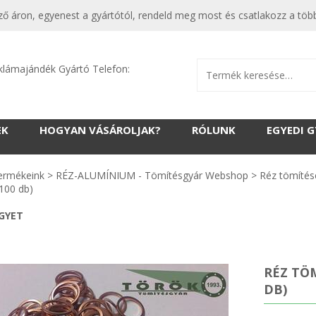
ő áron, egyenest a gyártótól, rendeld meg most és csatlakozz a több
klámajándék Gyártó Telefon:
EK
HOGYAN VÁSÁROLJAK?
RÓLUNK
EGYEDI 
ermékeink
>
RÉZ-ALUMÍNIUM - Tömítésgyár Webshop
>
Réz tömítés
100 db)
EGYET
RÉZ TÖM
DB)