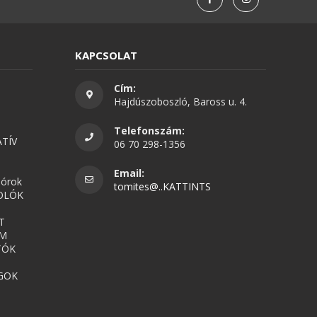
KAPCSOLAT
Cím:
Hajdúszoboszló, Baross u. 4.
Telefonszám:
TÍV
06 70 298-1356
Email:
nórok
tomites@..KATTINTS
OLÓK
T
UM
TÓK
GOK