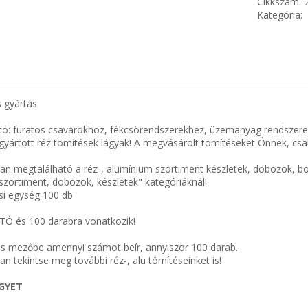
Cikkszám:
Kategória:
 gyártás
ó: furatos csavarokhoz, fékcsörendszerekhez, üzemanyag rendszerek
 gyártott réz tömítések lágyak! A megvásárolt tömítéseket Önnek, csak 
n megtalálható a réz-, alumínium szortiment készletek, dobozok, b
szortiment, dobozok, készletek" kategóriáknál!
i egység 100 db
TÓ és 100 darabra vonatkozik!
s mezőbe amennyi számot beír, annyiszor 100 darab.
n tekintse meg további réz-, alu tömítéseinket is!
EGYET