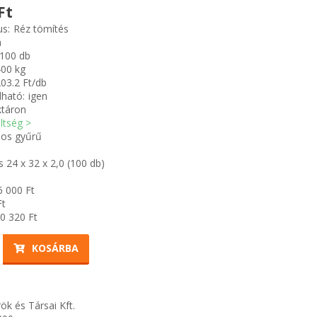
Ft
us:
Réz tömítés
m
100 db
400 kg
03.2 Ft/db
ható:
igen
ktáron
öltség >
os gyűrű
 24 x 32 x 2,0 (100 db)
6 000
Ft
t
0 320
Ft
KOSÁRBA
ök és Társai Kft.