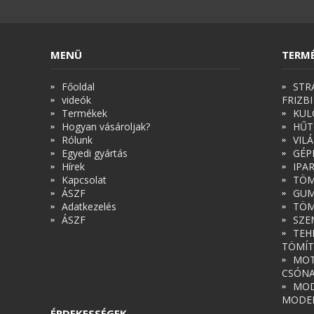
MENÜ
TERM
Főoldal
STR
videók
FRIZBI
Termékek
KUL
Hogyan vásároljak?
HŰT
Rólunk
VIL
Egyedi gyártás
GÉP
Hírek
IPA
Kapcsolat
TÖM
ÁSZF
GUM
Adatkezelés
TÖM
ÁSZF
SZE
TEH
TÖMÍT
MOT
CSÓN
MOD
MODE
ÉRDEKESSÉGEK