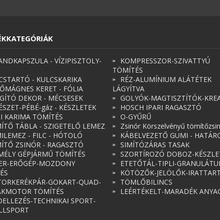
ÉKKATEGÓRIÁK
ANDKAPSZULA - VÍZIPISZTOLY-
KOMPRESSZOR-SZIVATTYÚ
TÖMÍTÉS
CSTARTÓ - KULCSKARIKA
RÉZ-ALUMÍNIUM ALÁTÉTEK
ŐMÁGNES KERET - FÓLIA
LÁGYÍTVA
ÁGÍTÓ DEKOR - MÉCSESEK
GOLYÓK-MAGTISZTÍTÓK-KREA
ÉSZET-PÉBÉ-gáz - KÉSZLETEK
HOSCH IPARI RAGASZTÓ
RI KARIMA TÖMÍTÉS
O-GYŰRŰ
ÍTŐ TÁBLA - SZIGETELŐ LEMEZ
Zsinór Körszelvényű tömítőzsi
ILEMEZ - FILC - HÓTOLÓ
KÁBELVEZETŐ GUMI - HATÁR
ÍTŐ ZSINÓR - RAGASZTÓ
SIMÍTÓZÁRAS TASAK
MÉLY GÉPJÁRMŰ TÖMÍTÉS
SZORTÍROZÓ DOBOZ-KÉSZLE
ER-ERŐGÉP-MOZDONY
ETETŐTÁL-TIPLI-GRANULÁT
ÉS
KÖTÖZŐK-JELÖLŐK-IRATTAR
ORKERÉKPÁR-GOKART-QUAD-
TÖMLŐBILINCS
AKMOTOR TÖMÍTÉS
LEÉRTÉKELT-MARADÉK ANYA
ELLEZÉS-TECHNIKAI SPORT-
LLSPORT