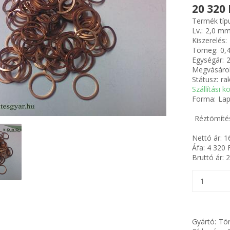
20 320 
Termék típ
Lv.:
2,0 m
Kiszerelés:
Tömeg:
0,
Egységár:
2
Megvásárol
Státusz:
ra
Szállítási k
Forma:
Lap
Réztömítés
Nettó ár:
1
Áfa:
4 320
F
Bruttó ár:
2
Gyártó:
Tör