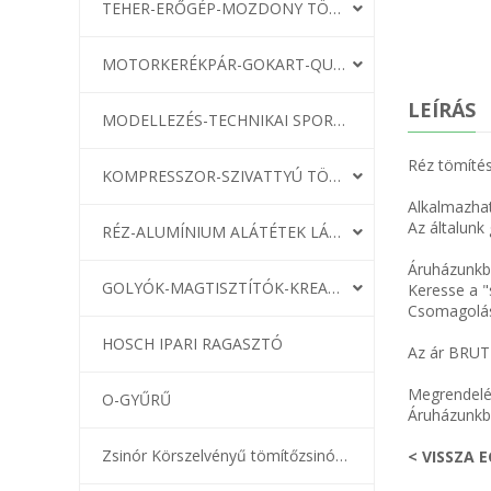
TEHER-ERŐGÉP-MOZDONY TÖMÍTÉS
MOTORKERÉKPÁR-GOKART-QUAD-CSÓNAKMOTOR TÖMÍTÉS
LEÍRÁS
MODELLEZÉS-TECHNIKAI SPORT-MODELLSPORT
Réz tömítés
KOMPRESSZOR-SZIVATTYÚ TÖMÍTÉS
Alkalmazhat
Az általunk
RÉZ-ALUMÍNIUM ALÁTÉTEK LÁGYÍTVA
Áruházunkba
GOLYÓK-MAGTISZTÍTÓK-KREATÍV
Keresse a "
Csomagolás
HOSCH IPARI RAGASZTÓ
Az ár BRUT
Megrendelé
O-GYŰRŰ
Áruházunkba
Zsinór Körszelvényű tömítőzsinórok
< VISSZA 