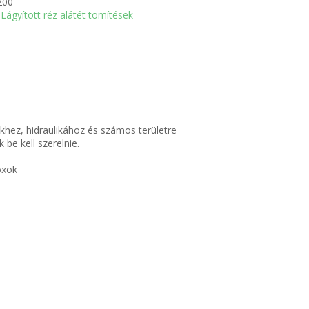
200
Lágyított réz alátét tömítések
hez, hidraulikához és számos területre
be kell szerelnie.
oxok