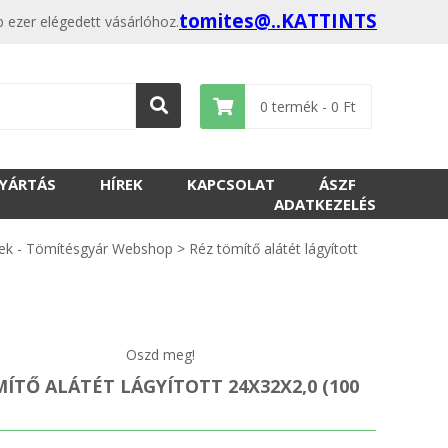
tomites@..KATTINTS
 ezer elégedett vásárlóhoz.
0
termék -
0
Ft
GYÁRTÁS
HÍREK
KAPCSOLAT
ÁSZF
ADATKEZELÉS
ek - Tömítésgyár Webshop
>
Réz tömítő alátét lágyított
Oszd meg!
ÍTŐ ALÁTÉT LÁGYÍTOTT 24X32X2,0 (100