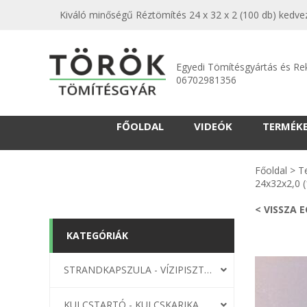
Kiváló minőségű Réztömítés 24 x 32 x 2 (100 db) kedvez
Egyedi Tömítésgyártás és Re
06702981356
FŐOLDAL
VIDEÓK
TERMÉK
Főoldal
>
T
24x32x2,0 (
< VISSZA 
KATEGÓRIÁK
STRANDKAPSZULA - VÍZIPISZTOLY-FRIZBI
KULCSTARTÓ - KULCSKARIKA