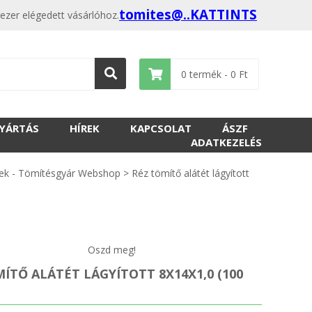
tomites@..KATTINTS
ezer elégedett vásárlóhoz.
0
termék -
0
Ft
GYÁRTÁS
HÍREK
KAPCSOLAT
ÁSZF
ADATKEZELÉS
ek - Tömítésgyár Webshop
>
Réz tömítő alátét lágyított
Oszd meg!
ÍTŐ ALÁTÉT LÁGYÍTOTT 8X14X1,0 (100