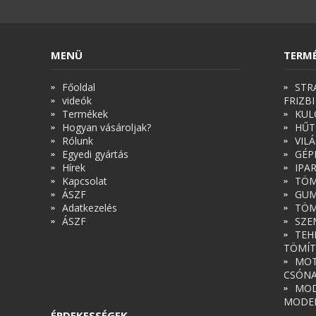
MENÜ
TERM
Főoldal
STR
videók
FRIZBI
Termékek
KUL
Hogyan vásároljak?
HŰT
Rólunk
VIL
Egyedi gyártás
GÉP
Hírek
IPA
Kapcsolat
TÖM
ÁSZF
GUM
Adatkezelés
TÖM
ÁSZF
SZE
TEH
TÖMÍT
MOT
CSÓN
MOD
MODE
ÉRDEKESSÉGEK