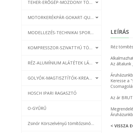
TEHER-ERŐGÉP-MOZDONY TÖMÍTÉS
MOTORKERÉKPÁR-GOKART-QUAD-CSÓNAKMOTOR TÖMÍTÉS
LEÍRÁS
MODELLEZÉS-TECHNIKAI SPORT-MODELLSPORT
Réz tömítés
KOMPRESSZOR-SZIVATTYÚ TÖMÍTÉS
Alkalmazhat
RÉZ-ALUMÍNIUM ALÁTÉTEK LÁGYÍTVA
Az általunk
Áruházunkba
GOLYÓK-MAGTISZTÍTÓK-KREATÍV
Keresse a "
Csomagolás
HOSCH IPARI RAGASZTÓ
Az ár BRUT
O-GYŰRŰ
Megrendelé
Áruházunkba
Zsinór Körszelvényű tömítőzsinórok
< VISSZA 