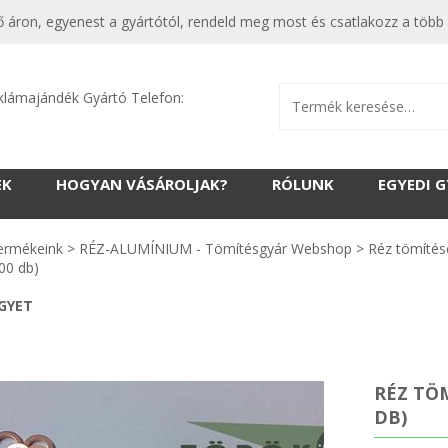
 áron, egyenest a gyártótól, rendeld meg most és csatlakozz a több 
klámajándék Gyártó Telefon:
EK
HOGYAN VÁSÁROLJAK?
RÓLUNK
EGYEDI 
ermékeink
>
RÉZ-ALUMÍNIUM - Tömítésgyár Webshop
>
Réz tömítés
00 db)
EGYET
RÉZ TÖM
DB)