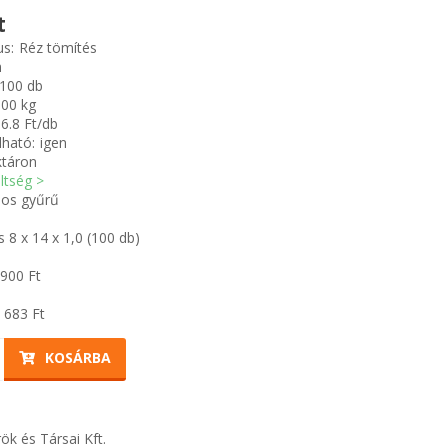
t
us:
Réz tömítés
m
100 db
100 kg
6.8 Ft/db
ható:
igen
ktáron
öltség >
os gyűrű
 8 x 14 x 1,0 (100 db)
 900
Ft
 683
Ft
KOSÁRBA
ök és Társai Kft.