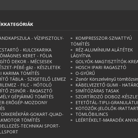
ÉKKATEGÓRIÁK
ANDKAPSZULA - VÍZIPISZTOLY-
KOMPRESSZOR-SZIVATTYÚ
TÖMÍTÉS
CSTARTÓ - KULCSKARIKA
RÉZ-ALUMÍNIUM ALÁTÉTEK
ŐMÁGNES KERET - FÓLIA
LÁGYÍTVA
ÁGÍTÓ DEKOR - MÉCSESEK
GOLYÓK-MAGTISZTÍTÓK-KREA
ÉSZET-PÉBÉ-gáz - KÉSZLETEK
HOSCH IPARI RAGASZTÓ
RI KARIMA TÖMÍTÉS
O-GYŰRŰ
ÍTŐ TÁBLA - SZIGETELŐ LEMEZ
Zsinór Körszelvényű tömítőzsi
ILEMEZ - FILC - HÓTOLÓ
KÁBELVEZETŐ GUMI - HATÁR
ÍTŐ ZSINÓR - RAGASZTÓ
SIMÍTÓZÁRAS TASAK
MÉLY GÉPJÁRMŰ TÖMÍTÉS
SZORTÍROZÓ DOBOZ-KÉSZLE
ER-ERŐGÉP-MOZDONY
ETETŐTÁL-TIPLI-GRANULÁT
ÉS
KÖTÖZŐK-JELÖLŐK-IRATTAR
ORKERÉKPÁR-GOKART-QUAD-
TÖMLŐBILINCS
AKMOTOR TÖMÍTÉS
LEÉRTÉKELT-MARADÉK ANYA
ELLEZÉS-TECHNIKAI SPORT-
LLSPORT