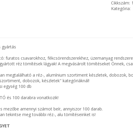
Cikkszám:
Kategória:
 gyártás
ó: furatos csavarokhoz, fékcsörendszerekhez, üzemanyag rendszerek
 gyártott réz tömítések lágyak! A megvásárolt tömítéseket Önnek, csak 
n megtalálható a réz-, alumínium szortiment készletek, dobozok, b
szortiment, dobozok, készletek" kategóriáknál!
i egység 100 db
TÓ és 100 darabra vonatkozik!
s mezőbe amennyi számot beír, annyiszor 100 darab.
n tekintse meg további réz-, alu tömítéseinket is!
EGYET