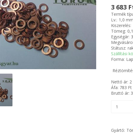
3 683 F
Termék típ
Lv.:
1,0 m
Kiszerelés:
Tömeg:
0,
Egységár:
3
Megvásárol
Státusz:
ra
Szállítási k
Forma:
Lap
Réztömítés
Nettó ár:
2
Áfa:
783
Ft
Bruttó ár:
3
Gyártó:
Tör