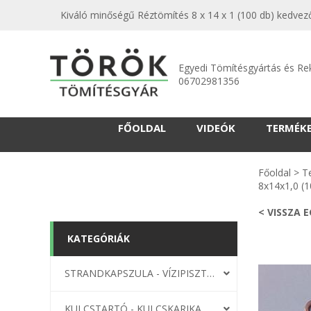
Kiváló minőségű Réztömítés 8 x 14 x 1 (100 db) kedvező
Egyedi Tömítésgyártás és Re
06702981356
FŐOLDAL
VIDEÓK
TERMÉK
Főoldal
>
T
8x14x1,0 (1
< VISSZA 
KATEGÓRIÁK
STRANDKAPSZULA - VÍZIPISZTOLY-FRIZBI
KULCSTARTÓ - KULCSKARIKA