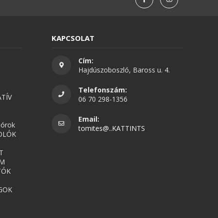
KAPCSOLAT
Cím:
Hajdúszoboszló, Baross u. 4.
Telefonszám:
TÍV
06 70 298-1356
Email:
nórok
tomites@..KATTINTS
OLÓK
T
UM
TÓK
GOK