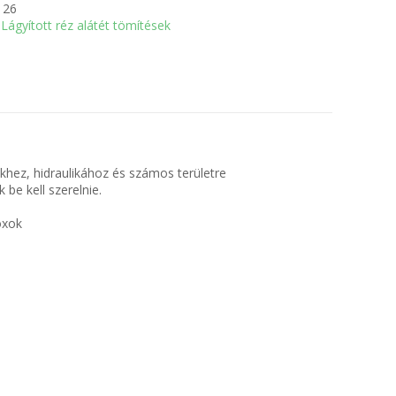
126
Lágyított réz alátét tömítések
hez, hidraulikához és számos területre
be kell szerelnie.
oxok