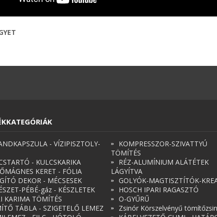
EGYET
ÉKKATEGÓRIÁK
ANDKAPSZULA - VÍZIPISZTOLY-
KOMPRESSZOR-SZIVATTYÚ
TÖMÍTÉS
CSTARTÓ - KULCSKARIKA
RÉZ-ALUMÍNIUM ALÁTÉTEK
ŐMÁGNES KERET - FÓLIA
LÁGYÍTVA
ÁGÍTÓ DEKOR - MÉCSESEK
GOLYÓK-MAGTISZTÍTÓK-KREA
ÉSZET-PÉBÉ-gáz - KÉSZLETEK
HOSCH IPARI RAGASZTÓ
RI KARIMA TÖMÍTÉS
O-GYŰRŰ
ÍTŐ TÁBLA - SZIGETELŐ LEMEZ
Zsinór Körszelvényű tömítőzsi