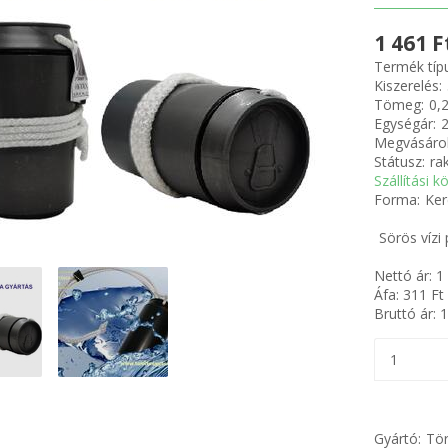
1 461 F
Termék típ
Kiszerelés:
Tömeg:
0,
Egységár:
2
Megvásárol
Státusz:
ra
Szállítási k
Forma:
Ker
Sörös víz
Nettó ár:
1
Áfa:
311
Ft
Bruttó ár:
1
Gyártó:
Tör