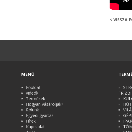
< VISSZA 
MENÜ
TERM
Főoldal
STR
videók
FRIZBI
Termékek
KUL
Hogyan vásároljak?
HŰT
Rólunk
VIL
Egyedi gyártás
GÉP
Hírek
IPA
Kapcsolat
TÖM