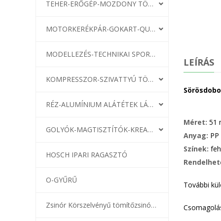
TEHER-ERŐGÉP-MOZDONY TÖMÍTÉS
MOTORKERÉKPÁR-GOKART-QUAD-CSÓNAKMOTOR TÖMÍTÉS
MODELLEZÉS-TECHNIKAI SPORT-MODELLSPORT
LEÍRÁS
KOMPRESSZOR-SZIVATTYÚ TÖMÍTÉS
Sörösdoboz
RÉZ-ALUMÍNIUM ALÁTÉTEK LÁGYÍTVA
Méret:
51 
GOLYÓK-MAGTISZTÍTÓK-KREATÍV
Anyag:
PP
Színek:
feh
HOSCH IPARI RAGASZTÓ
Rendelhet
O-GYŰRŰ
További kül
Zsinór Körszelvényű tömítőzsinórok
Csomagolás