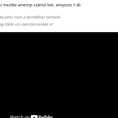
s mezőbe amennyi számot beír, annyiszor 5 db
tó pénz nem a termékhez tartozik!
g többi vízi pénztárcáinkat is!