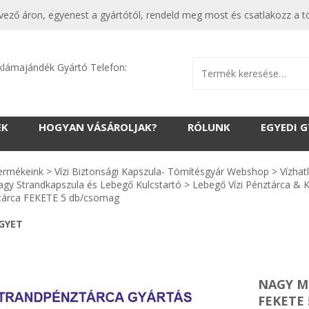
vező áron, egyenest a gyártótól, rendeld meg most és csatlakozz a t
klámajándék Gyártó Telefon:
EK
HOGYAN VÁSÁROLJAK?
RÓLUNK
EGYEDI 
ermékeink
>
Vízi Biztonsági Kapszula- Tömítésgyár Webshop
>
Vízhat
agy Strandkapszula és Lebegő Kulcstartó
>
Lebegő Vízi Pénztárca & K
tárca FEKETE 5 db/csomag
EGYET
NAGY M
FEKETE