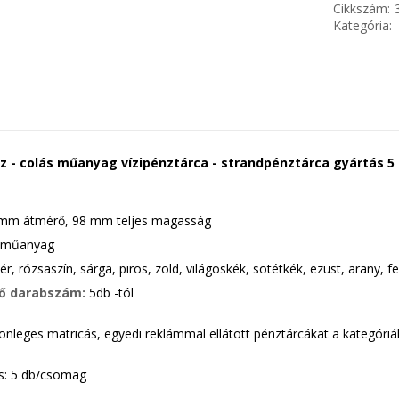
Cikkszám:
Kategória:
 - colás műanyag vízipénztárca - strandpénztárca gyártás 5 
mm átmérő, 98 mm teljes magasság
 műanyag
ér, rózsaszín, sárga, piros, zöld, világoskék, sötétkék, ezüst, arany, f
ő darabszám:
5db -tól
önleges matricás, egyedi reklámmal ellátott pénztárcákat a kategóriákn
: 5 db/csomag