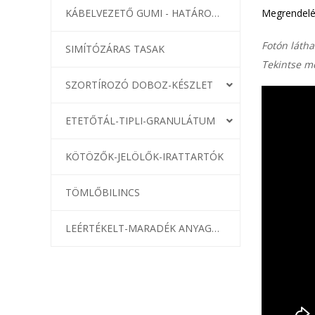
KÁBELVEZETŐ GUMI - HATÁROLÓK
Megrendelé
Fotón látha
SIMÍTÓZÁRAS TASAK
Tekintse me
SZORTÍROZÓ DOBOZ-KÉSZLET
ETETŐTÁL-TIPLI-GRANULÁTUM
KÖTÖZŐK-JELÖLŐK-IRATTARTÓK
TÖMLŐBILINCS
LEÉRTÉKELT-MARADÉK ANYAGOK