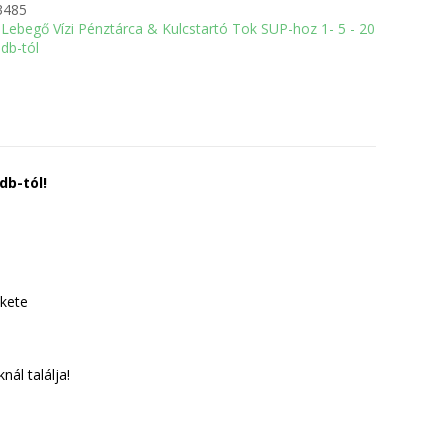
3485
Lebegő Vízi Pénztárca & Kulcstartó Tok SUP-hoz 1- 5 - 20
db-tól
db-tól!
ekete
ál találja!