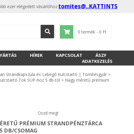
tomites@..KATTINTS
öbb ezer elégedett vásárlóhoz.
0
termék -
0
Ft
GYÁRTÁS
HÍREK
KAPCSOLAT
ÁSZF
ADATKEZELÉS
lan Strandkapszula és Lebegő Kulcstartó | Tömítésgyár
>
ulcstartó Tok SUP-hoz 5 db-tól
>
Nagy méretű prémium
Oszd meg!
ÉRETŰ PRÉMIUM STRANDPÉNZTÁRCA
 5 DB/CSOMAG