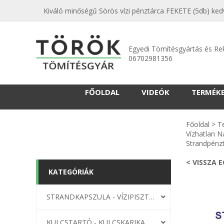
Kiváló minőségű Sörös vízi pénztárca FEKETE (5db) ked
Egyedi Tömítésgyártás és Re
06702981356
FŐOLDAL
VIDEÓK
TERMÉK
Főoldal
>
T
Vízhatlan N
Strandpénz
< VISSZA 
KATEGÓRIÁK
STRANDKAPSZULA - VÍZIPISZTOLY-FRIZBI
KULCSTARTÓ - KULCSKARIKA