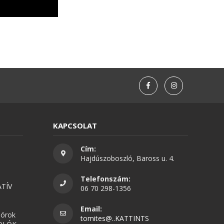
KAPCSOLAT
Cím:
Hajdúszoboszló, Baross u. 4.
Telefonszám:
TÍV
06 70 298-1356
Email:
nórok
tomites@..KATTINTS