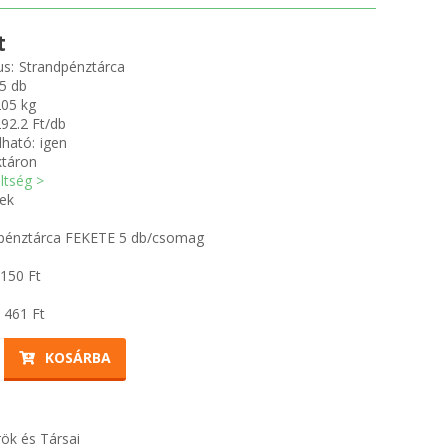
t
us:
Strandpénztárca
5 db
205 kg
92.2 Ft/db
ható:
igen
ktáron
öltség >
ek
i pénztárca FEKETE 5 db/csomag
 150
Ft
 461
Ft
KOSÁRBA
ök és Társai