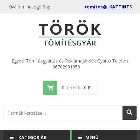
Kiváló minőségű Super 50 olajteknő tömítés parafa Lv.: 3mm kedvező áron, egyenest a gyártótól, rendeld meg most és csatlakozz a több ezer elégedett vásárlóhoz.
tomites@..KATTINTS
Egyedi Tömítésgyártás és Reklámajándék Gyártó Telefon:
06702981356
0
termék -
0
Ft
KATEGÓRIÁK
MENÜ