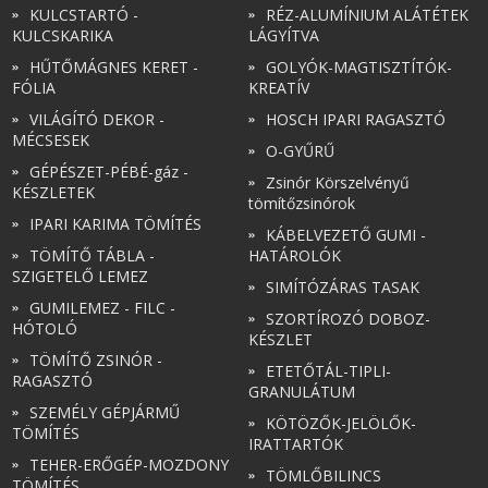
KULCSTARTÓ -
RÉZ-ALUMÍNIUM ALÁTÉTEK
KULCSKARIKA
LÁGYÍTVA
HŰTŐMÁGNES KERET -
GOLYÓK-MAGTISZTÍTÓK-
FÓLIA
KREATÍV
VILÁGÍTÓ DEKOR -
HOSCH IPARI RAGASZTÓ
MÉCSESEK
O-GYŰRŰ
GÉPÉSZET-PÉBÉ-gáz -
Zsinór Körszelvényű
KÉSZLETEK
tömítőzsinórok
IPARI KARIMA TÖMÍTÉS
KÁBELVEZETŐ GUMI -
TÖMÍTŐ TÁBLA -
HATÁROLÓK
SZIGETELŐ LEMEZ
SIMÍTÓZÁRAS TASAK
GUMILEMEZ - FILC -
SZORTÍROZÓ DOBOZ-
HÓTOLÓ
KÉSZLET
TÖMÍTŐ ZSINÓR -
ETETŐTÁL-TIPLI-
RAGASZTÓ
GRANULÁTUM
SZEMÉLY GÉPJÁRMŰ
KÖTÖZŐK-JELÖLŐK-
TÖMÍTÉS
IRATTARTÓK
TEHER-ERŐGÉP-MOZDONY
TÖMLŐBILINCS
TÖMÍTÉS