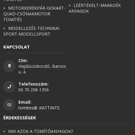
LEÉRTÉKELT-MARADÉK
MOTORKERÉKPÁR-GOKART-
ANYAGOK
QUAD-CSÓNAKMOTOR
TÖMÍTÉS
MODELLEZÉS-TECHNIKAI
SPORT-MODELLSPORT
KAPCSOLAT
Cím:
Hajdúszoboszló, Baross
u. 4.
Telefonszám:
06 70 298-1356
Email:
tomites@..KATTINTS
ÉRDEKESSÉGEK
MIK AZOK A TÖMÍTŐANYAGOK?