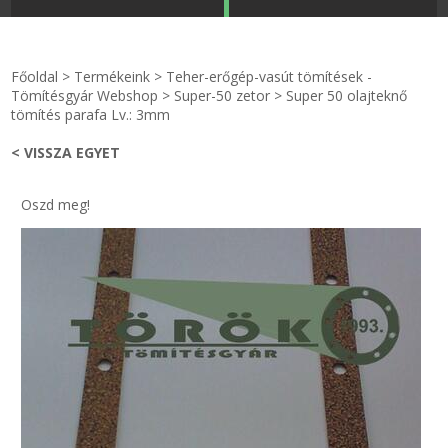
STRANDKAPSZULA - VÍZIPISZTOLY-FRIZBI
Főoldal
Főoldal
>
Termékeink
>
Teher-erőgép-vasút tömítések -
KULCSTARTÓ - KULCSKARIKA
videók
Tömítésgyár Webshop
>
Super-50 zetor
>
Super 50 olajteknő
tömítés parafa Lv.: 3mm
HŰTŐMÁGNES KERET - FÓLIA
Termékek
< VISSZA EGYET
VILÁGÍTÓ DEKOR - MÉCSESEK
Hogyan vásároljak?
Oszd meg!
GÉPÉSZET-PÉBÉ-gáz - KÉSZLETEK
Rólunk
IPARI KARIMA TÖMÍTÉS
Egyedi gyártás
TÖMÍTŐ TÁBLA - SZIGETELŐ LEMEZ
Hírek
GUMILEMEZ - FILC - HÓTOLÓ
Kapcsolat
TÖMÍTŐ ZSINÓR - RAGASZTÓ
ÁSZF