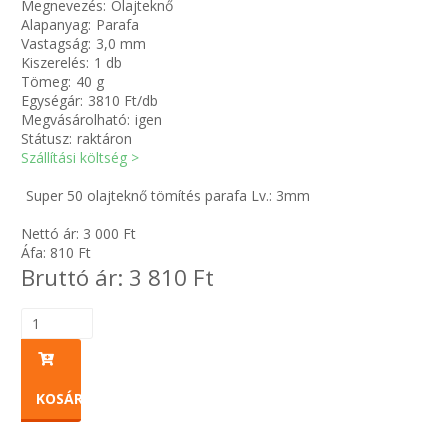
Megnevezés:
Olajteknő
Alapanyag:
Parafa
Vastagság:
3,0 mm
Zsinór Körszelvényű tömítőzsinórok
Kiszerelés:
1 db
Tömeg:
40 g
KÁBELVEZETŐ GUMI - HATÁROLÓK
Egységár:
3810 Ft/db
Megvásárolható:
igen
Státusz:
raktáron
SIMÍTÓZÁRAS TASAK
Szállítási költség >
SZORTÍROZÓ DOBOZ-KÉSZLET
Super 50 olajteknő tömítés parafa Lv.: 3mm
Nettó ár:
3 000
Ft
ETETŐTÁL-TIPLI-GRANULÁTUM
Áfa:
810
Ft
Bruttó ár:
3 810
Ft
KÖTÖZŐK-JELÖLŐK-IRATTARTÓK
TÖMLŐBILINCS
LEÉRTÉKELT-MARADÉK ANYAGOK
KOSÁRBA