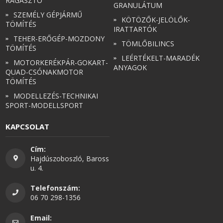
RAGASZTÓ
GRANULÁTUM
SZEMÉLY GÉPJÁRMŰ
KÖTÖZŐK-JELÖLŐK-
TÖMÍTÉS
IRATTARTÓK
TEHER-ERŐGÉP-MOZDONY
TÖMLŐBILINCS
TÖMÍTÉS
LEÉRTÉKELT-MARADÉK
MOTORKERÉKPÁR-GOKART-
ANYAGOK
QUAD-CSÓNAKMOTOR
TÖMÍTÉS
MODELLEZÉS-TECHNIKAI
SPORT-MODELLSPORT
KAPCSOLAT
Cím:
Hajdúszoboszló, Baross
u. 4.
Telefonszám:
06 70 298-1356
Email: