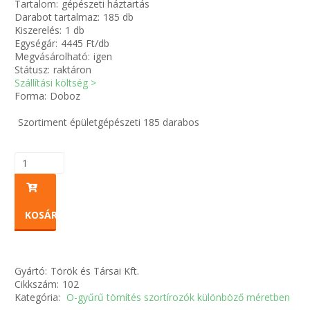
Tartalom:
gépészeti háztartás
Darabot tartalmaz:
185 db
Kiszerelés:
1 db
Zsinór Körszelvényű tömítőzsinórok
Egységár:
4445 Ft/db
Megvásárolható:
igen
KÁBELVEZETŐ GUMI - HATÁROLÓK
Státusz:
raktáron
Szállítási költség >
Forma:
Doboz
SIMÍTÓZÁRAS TASAK
Szortiment épületgépészeti 185 darabos
SZORTÍROZÓ DOBOZ-KÉSZLET
ETETŐTÁL-TIPLI-GRANULÁTUM
KÖTÖZŐK-JELÖLŐK-IRATTARTÓK
KOSÁRBA
TÖMLŐBILINCS
Gyártó:
Török és Társai Kft.
LEÉRTÉKELT-MARADÉK ANYAGOK
Cikkszám:
102
Kategória:
O-gyűrű tömítés szortírozók különböző méretben