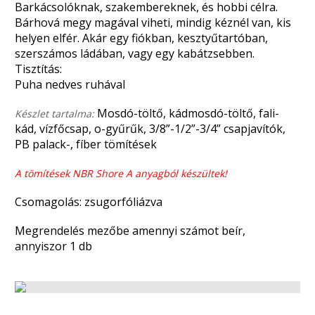
Barkácsolóknak, szakembereknek, és hobbi célra.
Bárhová megy magával viheti, mindig kéznél van, kis
helyen elfér. Akár egy fiókban, kesztyűtartóban,
szerszámos ládában, vagy egy kabátzsebben.
Tisztítás:
Puha nedves ruhával
Mosdó-töltő, kádmosdó-töltő, fali-
Készlet tartalma:
kád, vízfőcsap, o-gyűrűk, 3/8”-1/2”-3/4” csapjavítók,
PB palack-, fíber tömítések
A tömítések NBR Shore A anyagból készültek!
Csomagolás: zsugorfóliázva
Megrendelés mezőbe amennyi számot beír,
annyiszor 1 db