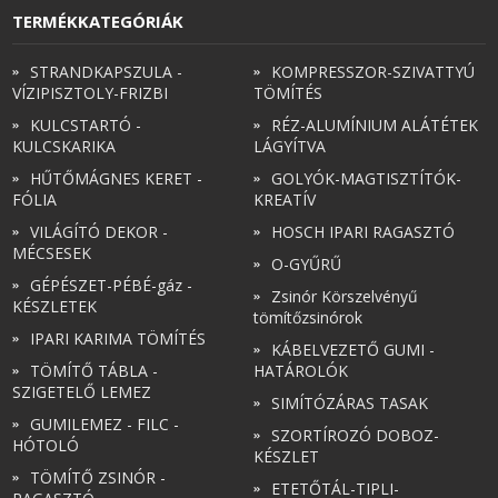
TERMÉKKATEGÓRIÁK
STRANDKAPSZULA -
KOMPRESSZOR-SZIVATTYÚ
VÍZIPISZTOLY-FRIZBI
TÖMÍTÉS
KULCSTARTÓ -
RÉZ-ALUMÍNIUM ALÁTÉTEK
KULCSKARIKA
LÁGYÍTVA
HŰTŐMÁGNES KERET -
GOLYÓK-MAGTISZTÍTÓK-
FÓLIA
KREATÍV
VILÁGÍTÓ DEKOR -
HOSCH IPARI RAGASZTÓ
MÉCSESEK
O-GYŰRŰ
GÉPÉSZET-PÉBÉ-gáz -
Zsinór Körszelvényű
KÉSZLETEK
tömítőzsinórok
IPARI KARIMA TÖMÍTÉS
KÁBELVEZETŐ GUMI -
TÖMÍTŐ TÁBLA -
HATÁROLÓK
SZIGETELŐ LEMEZ
SIMÍTÓZÁRAS TASAK
GUMILEMEZ - FILC -
SZORTÍROZÓ DOBOZ-
HÓTOLÓ
KÉSZLET
TÖMÍTŐ ZSINÓR -
ETETŐTÁL-TIPLI-