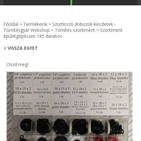
STRANDKAPSZULA - VÍZIPISZTOLY-FRIZBI
Főoldal
Főoldal
>
Termékeink
>
Szortírozó dobozok-készletek -
KULCSTARTÓ - KULCSKARIKA
videók
Tömítésgyár Webshop
>
Tömítés szortiment
>
Szortiment
épületgépészeti 185 darabos
HŰTŐMÁGNES KERET - FÓLIA
Termékek
< VISSZA EGYET
VILÁGÍTÓ DEKOR - MÉCSESEK
Hogyan vásároljak?
Oszd meg!
GÉPÉSZET-PÉBÉ-gáz - KÉSZLETEK
Rólunk
IPARI KARIMA TÖMÍTÉS
Egyedi gyártás
TÖMÍTŐ TÁBLA - SZIGETELŐ LEMEZ
Hírek
GUMILEMEZ - FILC - HÓTOLÓ
Kapcsolat
TÖMÍTŐ ZSINÓR - RAGASZTÓ
ÁSZF