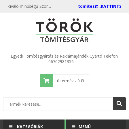
Kiváló minőségű Szortiment épületgépészeti 185 darabos kedvező áron, egyenest a gyártótól, rendeld meg most és csatlakozz a több ezer elégedett vásárlóhoz.
tomites@..KATTINTS
Egyedi Tömítésgyártás és Reklámajándék Gyártó Telefon:
06702981356
0
termék -
0
Ft
KATEGÓRIÁK
MENÜ