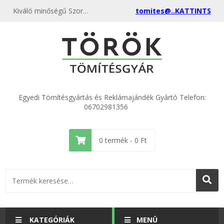
Kiváló minőségű Szortiment o-gyűrű 150 darabos kedvező áron, egyenest a gyártótól, rendeld meg most és csatlakozz a több ezer elégedett vásárlóhoz.
tomites@..KATTINTS
Egyedi Tömítésgyártás és Reklámajándék Gyártó Telefon:
06702981356
0
termék -
0
Ft
KATEGÓRIÁK
MENÜ