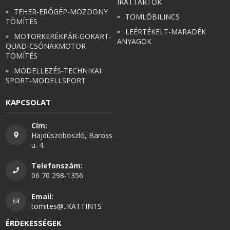
IRATTARTÓK
TEHER-ERŐGÉP-MOZDONY
TÖMLŐBILINCS
TÖMÍTÉS
LEÉRTÉKELT-MARADÉK
MOTORKERÉKPÁR-GOKART-
ANYAGOK
QUAD-CSÓNAKMOTOR
TÖMÍTÉS
MODELLEZÉS-TECHNIKAI
SPORT-MODELLSPORT
KAPCSOLAT
Cím:
Hajdúszoboszló, Baross
u. 4.
Telefonszám:
06 70 298-1356
Email:
tomites@..KATTINTS
ÉRDEKESSÉGEK