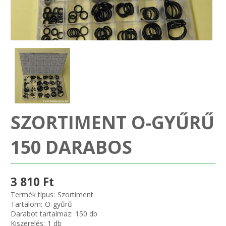
SZEMÉLY GÉPJÁRMŰ TÖMÍTÉS
Adatkezelés
TEHER-ERŐGÉP-MOZDONY TÖMÍTÉS
MOTORKERÉKPÁR-GOKART-QUAD-CSÓNAKMOTOR TÖMÍTÉS
MODELLEZÉS-TECHNIKAI SPORT-MODELLSPORT
SZORTIMENT O-GYŰRŰ
KOMPRESSZOR-SZIVATTYÚ TÖMÍTÉS
150 DARABOS
RÉZ-ALUMÍNIUM ALÁTÉTEK LÁGYÍTVA
GOLYÓK-MAGTISZTÍTÓK-KREATÍV
3 810 Ft
Termék típus:
Szortiment
HOSCH IPARI RAGASZTÓ
Tartalom:
O-gyűrű
Darabot tartalmaz:
150 db
Kiszerelés:
1 db
O-GYŰRŰ