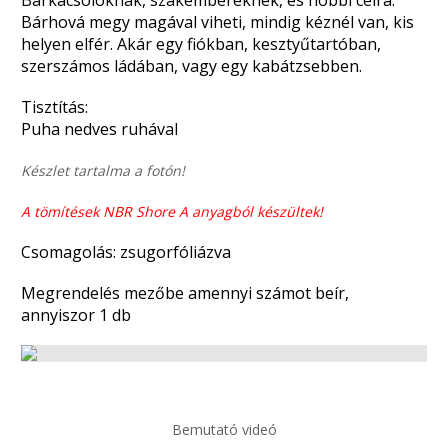
Barkácsolóknak, szakembereknek, és hobbi célra.
Bárhová megy magával viheti, mindig kéznél van, kis
helyen elfér. Akár egy fiókban, kesztyűtartóban,
szerszámos ládában, vagy egy kabátzsebben.
Tisztítás:
Puha nedves ruhával
Készlet tartalma a fotón!
A tömítések NBR Shore A anyagból készültek!
Csomagolás: zsugorfóliázva
Megrendelés mezőbe amennyi számot beír,
annyiszor 1 db
Bemutató videó