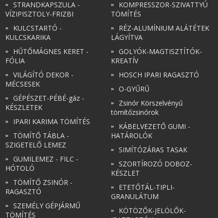
STRANDKAPSZULA -
KOMPRESSZOR-SZIVATTYÚ
VÍZIPISZTOLY-FRIZBI
TÖMÍTÉS
KULCSTARTÓ -
RÉZ-ALUMÍNIUM ALÁTÉTEK
KULCSKARIKA
LÁGYÍTVA
HŰTŐMÁGNES KERET -
GOLYÓK-MAGTISZTÍTÓK-
FÓLIA
KREATÍV
VILÁGÍTÓ DEKOR -
HOSCH IPARI RAGASZTÓ
MÉCSESEK
O-GYŰRŰ
GÉPÉSZET-PÉBÉ-gáz -
Zsinór Körszelvényű
KÉSZLETEK
tömítőzsinórok
IPARI KARIMA TÖMÍTÉS
KÁBELVEZETŐ GUMI -
TÖMÍTŐ TÁBLA -
HATÁROLÓK
SZIGETELŐ LEMEZ
SIMÍTÓZÁRAS TASAK
GUMILEMEZ - FILC -
SZORTÍROZÓ DOBOZ-
HÓTOLÓ
KÉSZLET
TÖMÍTŐ ZSINÓR -
ETETŐTÁL-TIPLI-
RAGASZTÓ
GRANULÁTUM
SZEMÉLY GÉPJÁRMŰ
KÖTÖZŐK-JELÖLŐK-
TÖMÍTÉS