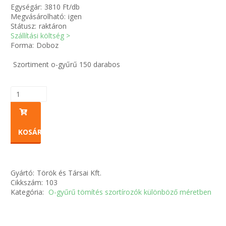
Egységár:
3810 Ft/db
Megvásárolható:
igen
Zsinór Körszelvényű tömítőzsinórok
Státusz:
raktáron
Szállítási költség >
Forma:
Doboz
KÁBELVEZETŐ GUMI - HATÁROLÓK
Szortiment o-gyűrű 150 darabos
SIMÍTÓZÁRAS TASAK
SZORTÍROZÓ DOBOZ-KÉSZLET
ETETŐTÁL-TIPLI-GRANULÁTUM
KOSÁRBA
KÖTÖZŐK-JELÖLŐK-IRATTARTÓK
Gyártó:
Török és Társai Kft.
TÖMLŐBILINCS
Cikkszám:
103
Kategória:
O-gyűrű tömítés szortírozók különböző méretben
LEÉRTÉKELT-MARADÉK ANYAGOK